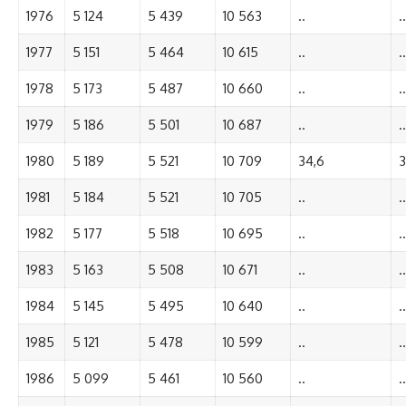
1976
5 124
5 439
10 563
..
..
1977
5 151
5 464
10 615
..
..
1978
5 173
5 487
10 660
..
..
1979
5 186
5 501
10 687
..
..
1980
5 189
5 521
10 709
34,6
3
1981
5 184
5 521
10 705
..
..
1982
5 177
5 518
10 695
..
..
1983
5 163
5 508
10 671
..
..
1984
5 145
5 495
10 640
..
..
1985
5 121
5 478
10 599
..
..
1986
5 099
5 461
10 560
..
..