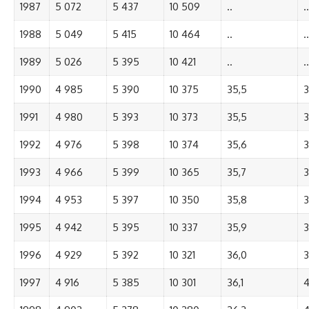
1987
5 072
5 437
10 509
..
..
1988
5 049
5 415
10 464
..
..
1989
5 026
5 395
10 421
..
..
1990
4 985
5 390
10 375
35,5
3
1991
4 980
5 393
10 373
35,5
3
1992
4 976
5 398
10 374
35,6
3
1993
4 966
5 399
10 365
35,7
3
1994
4 953
5 397
10 350
35,8
3
1995
4 942
5 395
10 337
35,9
3
1996
4 929
5 392
10 321
36,0
3
1997
4 916
5 385
10 301
36,1
4