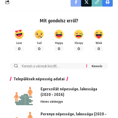
Mit gondolsz erről?
Love
Sad
Happy
Sleepy
Wink
0
0
0
0
0
Keresés:
Települések népesség adatai
Egerszólát népessége, lakossága
(2020 – 2026)
Heves vármegye
Perenye népessége, lakossága (2020 –