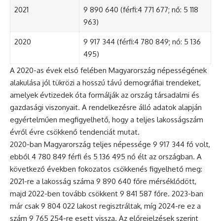
2021
9 890 640 (férfi:4 771 677; nő: 5 118
963)
2020
9 917 344 (férfi:4 780 849; nő: 5 136
495)
A 2020-as évek első felében Magyarország népességének
alakulása jól tükrözi a hosszú távú demográfiai trendeket,
amelyek évtizedek óta formálják az ország társadalmi és
gazdasági viszonyait. A rendelkezésre álló adatok alapján
egyértelműen megfigyelhető, hogy a teljes lakosságszám
évről évre csökkenő tendenciát mutat.
2020-ban Magyarország teljes népessége 9 917 344 fő volt,
ebből 4 780 849 férfi és 5 136 495 nő élt az országban. A
következő években fokozatos csökkenés figyelhető meg:
2021-re a lakosság száma 9 890 640 főre mérséklődött,
majd 2022-ben tovább csökkent 9 841 587 főre. 2023-ban
már csak 9 804 022 lakost regisztráltak, míg 2024-re ez a
szám 9 765 254-re esett vissza. Az előrejelzések szerint