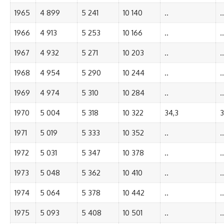
1965
4 899
5 241
10 140
..
..
1966
4 913
5 253
10 166
..
..
1967
4 932
5 271
10 203
..
..
1968
4 954
5 290
10 244
..
..
1969
4 974
5 310
10 284
..
..
1970
5 004
5 318
10 322
34,3
3
1971
5 019
5 333
10 352
..
..
1972
5 031
5 347
10 378
..
..
1973
5 048
5 362
10 410
..
..
1974
5 064
5 378
10 442
..
..
1975
5 093
5 408
10 501
..
..