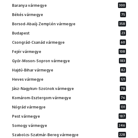
Baranya vármegye
300
Békés vármegye
75
Borsod-Abaúj-Zemplén vármegye
358
Budapest
23
Csongrád-Csanád vármegye
60
Fejér vármegye
108
Győr-Moson-Sopron vármegye
183
Hajdú-Bihar vármegye
82
Heves vármegye
121
Jász-Nagykun-Szolnok vármegye
78
Komárom-Esztergom vármegye
76
Nógrád vármegye
131
Pest vármegye
187
Somogy vármegye
246
Szabolcs-Szatmár-Bereg vármegye
228