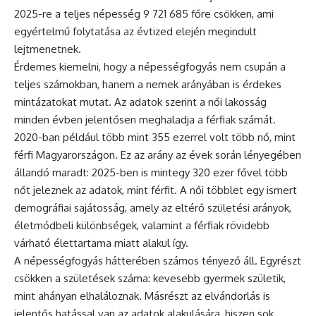
2025-re a teljes népesség 9 721 685 főre csökken, ami
egyértelmű folytatása az évtized elején megindult
lejtmenetnek.
Érdemes kiemelni, hogy a népességfogyás nem csupán a
teljes számokban, hanem a nemek arányában is érdekes
mintázatokat mutat. Az adatok szerint a női lakosság
minden évben jelentősen meghaladja a férfiak számát.
2020-ban például több mint 355 ezerrel volt több nő, mint
férfi Magyarországon. Ez az arány az évek során lényegében
állandó maradt: 2025-ben is mintegy 320 ezer fővel több
nőt jeleznek az adatok, mint férfit. A női többlet egy ismert
demográfiai sajátosság, amely az eltérő születési arányok,
életmódbeli különbségek, valamint a férfiak rövidebb
várható élettartama miatt alakul így.
A népességfogyás hátterében számos tényező áll. Egyrészt
csökken a születések száma: kevesebb gyermek születik,
mint ahányan elhaláloznak. Másrészt az elvándorlás is
jelentős hatással van az adatok alakulására, hiszen sok