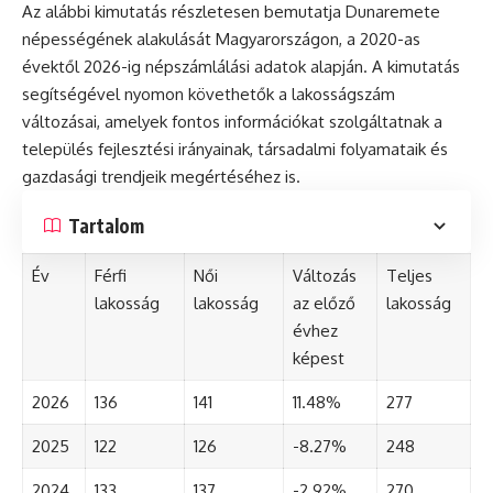
Az alábbi kimutatás részletesen bemutatja Dunaremete
népességének alakulását Magyarországon, a 2020-as
évektől 2026-ig népszámlálási adatok alapján. A kimutatás
segítségével nyomon követhetők a lakosságszám
változásai, amelyek fontos információkat szolgáltatnak a
település fejlesztési irányainak, társadalmi folyamataik és
gazdasági trendjeik megértéséhez is.
Tartalom
Év
Férfi
Női
Változás
Teljes
lakosság
lakosság
az előző
lakosság
évhez
képest
2026
136
141
11.48%
277
2025
122
126
-8.27%
248
2024
133
137
-2.92%
270