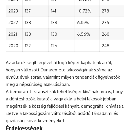
2023
137
141
-0.72%
278
2022
138
138
6.15%
276
2021
130
130
6.56%
260
2020
122
126
–
248
Az adatok segítségével átfogó képet kaphatunk arról,
hogyan változott Dunaremete lakosságának száma az
elmúlt évek során, valamint milyen tendenciák figyelhetők
meg a népsűrűség alakulásában.
A bemutatott statisztikák lehetőséget kínálnak arra is, hogy
a döntéshozók, kutatók, vagy akár a helyi lakosok jobban
megértsék a község fejlődési irányait, demográfiai kihívásait,
illetve a lakosságszám változásából adódó társadalmi és
gazdasági következményeket.
Érdekességek