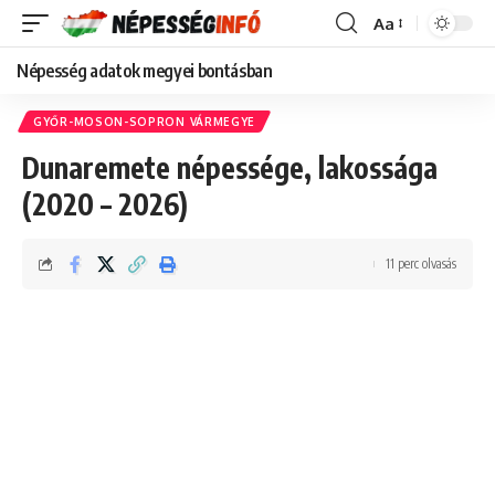
Aa
Font
Resizer
Népesség adatok megyei bontásban
GYŐR-MOSON-SOPRON VÁRMEGYE
Dunaremete népessége, lakossága
(2020 – 2026)
11 perc olvasás