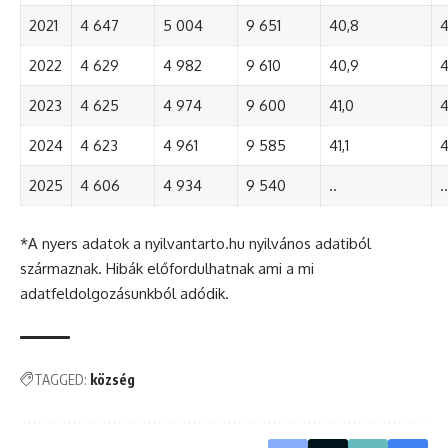
2021
4 647
5 004
9 651
40,8
4
2022
4 629
4 982
9 610
40,9
4
2023
4 625
4 974
9 600
41,0
4
2024
4 623
4 961
9 585
41,1
4
2025
4 606
4 934
9 540
..
..
*A nyers adatok a nyilvantarto.hu nyilvános adatiból
származnak. Hibák előfordulhatnak ami a mi
adatfeldolgozásunkból adódik.
TAGGED:
község