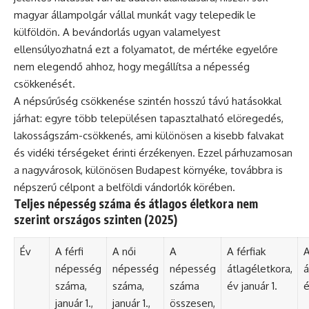
magyar állampolgár vállal munkát vagy telepedik le
külföldön. A bevándorlás ugyan valamelyest
ellensúlyozhatná ezt a folyamatot, de mértéke egyelőre
nem elegendő ahhoz, hogy megállítsa a népesség
csökkenését.
A népsűrűség csökkenése szintén hosszú távú hatásokkal
járhat: egyre több településen tapasztalható elöregedés,
lakosságszám-csökkenés, ami különösen a kisebb falvakat
és vidéki térségeket érinti érzékenyen. Ezzel párhuzamosan
a nagyvárosok, különösen Budapest környéke, továbbra is
népszerű célpont a belföldi vándorlók körében.
Teljes népesség száma és átlagos életkora nem
szerint országos szinten (2025)
Év
A férfi
A női
A
A férfiak
A
népesség
népesség
népesség
átlagéletkora,
á
száma,
száma,
száma
év január 1.
é
január 1.,
január 1.,
összesen,