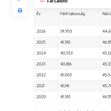
Tartalom
Év
Férfi lakosság
Női 
2026
39,953
44,6
2025
41,510
46,11
2024
40,553
45,1
2023
40,816
45,3
2022
41,003
45,5
2021
41,141
45,7
2020
41,510
46,11