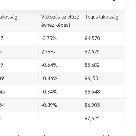
lakosság
Változás az előző
Teljes lakosság
évhez képest
17
-3.75%
84,570
5
2.36%
87,625
29
-0.64%
85,682
39
-0.46%
86,155
45
-0.34%
86,548
64
-0.89%
86,905
5
–
87,625