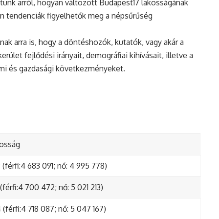
tunk arról, hogyan változott Budapest17 lakosságának
en tendenciák figyelhetők meg a népsűrűség
nak arra is, hogy a döntéshozók, kutatók, vagy akár a
ület fejlődési irányait, demográfiai kihívásait, illetve a
lmi és gazdasági következményeket.
kosság
(férfi:4 683 091; nő: 4 995 778)
(férfi:4 700 472; nő: 5 021 213)
(férfi:4 718 087; nő: 5 047 167)