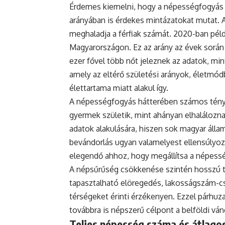
Érdemes kiemelni, hogy a népességfogyás
arányában is érdekes mintázatokat mutat. 
meghaladja a férfiak számát. 2020-ban példá
Magyarországon. Ez az arány az évek során
ezer fővel több nőt jeleznek az adatok, mint
amely az eltérő születési arányok, életmódb
élettartama miatt alakul így.
A népességfogyás hátterében számos ténye
gyermek születik, mint ahányan elhaláloznak
adatok alakulására, hiszen sok magyar állam
bevándorlás ugyan valamelyest ellensúlyoz
elegendő ahhoz, hogy megállítsa a népess
A népsűrűség csökkenése szintén hosszú tá
tapasztalható elöregedés, lakosságszám-cs
térségeket érinti érzékenyen. Ezzel párh
továbbra is népszerű célpont a belföldi vá
Teljes népesség száma és átlagos