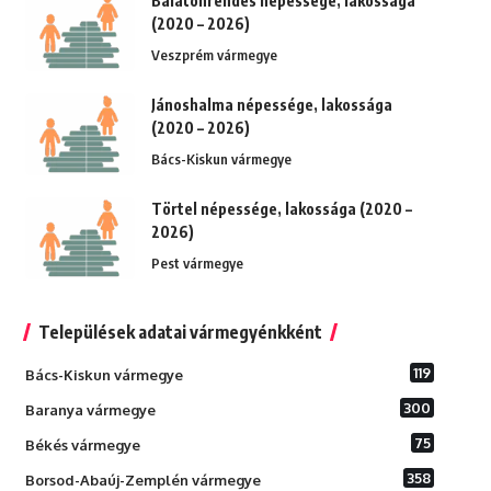
Balatonrendes népessége, lakossága
(2020 – 2026)
Veszprém vármegye
Jánoshalma népessége, lakossága
(2020 – 2026)
Bács-Kiskun vármegye
Törtel népessége, lakossága (2020 –
2026)
Pest vármegye
Települések adatai vármegyénkként
119
Bács-Kiskun vármegye
300
Baranya vármegye
75
Békés vármegye
358
Borsod-Abaúj-Zemplén vármegye