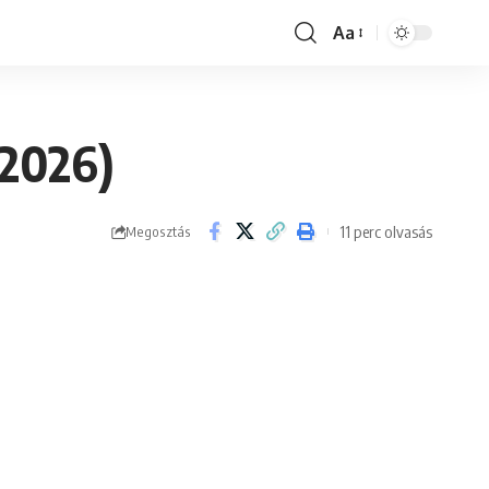
Aa
Font
Resizer
 2026)
11 perc olvasás
Megosztás