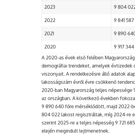
2023
9 804 022
2022
9 841 587 
2021
9 890 640 
2020
9 917 344 
A 2020-as évek első felében Magyarország 
demográfiai trendeket, amelyek évtizedek ó
viszonyait. A rendelkezésre álló adatok al
lakosságszám évről évre csökkenő tendenc
2020-ban Magyarország teljes népessége 9 9
az országban. A következő években fokoza
9 890 640 főre mérséklődött, majd 2022-be
804 022 lakost regisztráltak, míg 2024-re e
szerint 2025-re a teljes népesség 9 721 68
elején megindult lejtmenetnek.