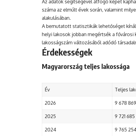
Az adatok segítségével átfogó képet kapha
száma az elmúlt évek során, valamint mily
alakulásában.
A bemutatott statisztikák lehetőséget kínál
helyi lakosok jobban megértsék a fővárosi ker
lakosságszám változásából adódó társada
Érdekességek
Magyarország teljes lakossága
Év
Teljes la
2026
9 678 869 
2025
9 721 685 
2024
9 765 254 