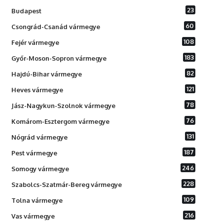
23
Budapest
60
Csongrád-Csanád vármegye
108
Fejér vármegye
183
Győr-Moson-Sopron vármegye
82
Hajdú-Bihar vármegye
121
Heves vármegye
78
Jász-Nagykun-Szolnok vármegye
76
Komárom-Esztergom vármegye
131
Nógrád vármegye
187
Pest vármegye
246
Somogy vármegye
228
Szabolcs-Szatmár-Bereg vármegye
109
Tolna vármegye
216
Vas vármegye