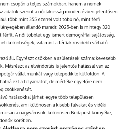
 nem csupán a teljes számokban, hanem a nemek
Az adatok szerint a női lakosság minden évben jelentősen
ul több mint 355 ezerrel volt több nő, mint férfi
 lényegében állandó maradt: 2025-ben is mintegy 320
 férfit. A női többlet egy ismert demográfiai sajátosság,
eli különbségek, valamint a férfiak rövidebb várható
ző áll. Egyrészt csökken a születések száma: kevesebb
. Másrészt az elvándorlás is jelentős hatással van az
polgár vállal munkát vagy telepedik le külföldön. A
hatná ezt a folyamatot, de mértéke egyelőre nem
ég csökkenését.
vú hatásokkal járhat: egyre több településen
ökkenés, ami különösen a kisebb falvakat és vidéki
uzamosan a nagyvárosok, különösen Budapest környéke,
ndorlók körében.
 életkora nem szerint országos szinten