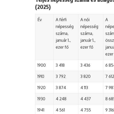
(2025)
Év
A férfi
A női
A
népesség
népesség
nép
száma,
száma,
szá
január 1.,
január 1.,
össz
ezer fő
ezer fő
januá
ezer
1900
3 418
3 436
6 85
1910
3 792
3 820
7 61
1920
3 874
4 113
7 98
1930
4 248
4 437
8 68
1941
4 561
4 755
9 316