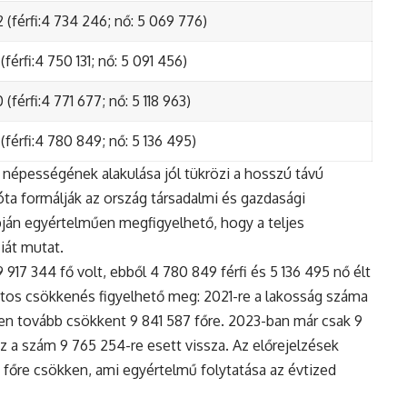
 (férfi:4 734 246; nő: 5 069 776)
(férfi:4 750 131; nő: 5 091 456)
(férfi:4 771 677; nő: 5 118 963)
(férfi:4 780 849; nő: 5 136 495)
népességének alakulása jól tükrözi a hosszú távú
ta formálják az ország társadalmi és gazdasági
apján egyértelműen megfigyelhető, hogy a teljes
iát mutat.
17 344 fő volt, ebből 4 780 849 férfi és 5 136 495 nő élt
tos csökkenés figyelhető meg: 2021-re a lakosság száma
n tovább csökkent 9 841 587 főre. 2023-ban már csak 9
z a szám 9 765 254-re esett vissza. Az előrejelzések
5 főre csökken, ami egyértelmű folytatása az évtized