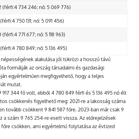
 (férfi:4 734 246; nő: 5 069 776)
(férfi:4 750 131; nő: 5 091 456)
(férfi:4 771 677; nő: 5 118 963)
(férfi:4 780 849; nő: 5 136 495)
népességének alakulása jól tükrözi a hosszú távú
ta formálják az ország társadalmi és gazdasági
apján egyértelműen megfigyelhető, hogy a teljes
iát mutat.
17 344 fő volt, ebből 4 780 849 férfi és 5 136 495 nő élt
tos csökkenés figyelhető meg: 2021-re a lakosság száma
n tovább csökkent 9 841 587 főre. 2023-ban már csak 9
z a szám 9 765 254-re esett vissza. Az előrejelzések
5 főre csökken, ami egyértelmű folytatása az évtized