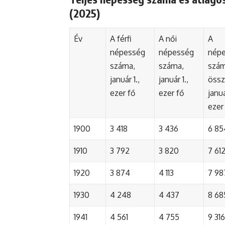
(2025)
Év
A férfi
A női
A
népesség
népesség
nép
száma,
száma,
szá
január 1.,
január 1.,
össz
ezer fő
ezer fő
januá
ezer
1900
3 418
3 436
6 85
1910
3 792
3 820
7 61
1920
3 874
4 113
7 98
1930
4 248
4 437
8 68
1941
4 561
4 755
9 316