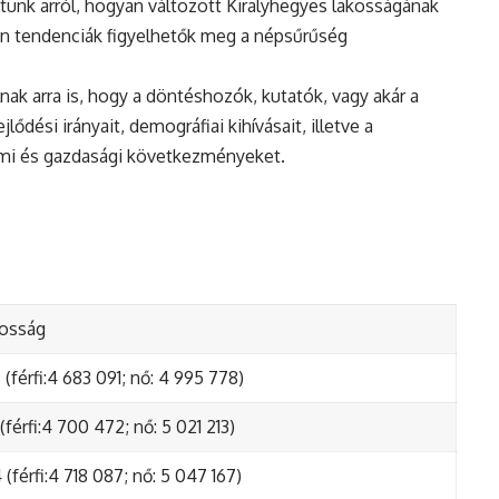
tunk arról, hogyan változott Kiralyhegyes lakosságának
en tendenciák figyelhetők meg a népsűrűség
nak arra is, hogy a döntéshozók, kutatók, vagy akár a
ődési irányait, demográfiai kihívásait, illetve a
lmi és gazdasági következményeket.
kosság
(férfi:4 683 091; nő: 4 995 778)
(férfi:4 700 472; nő: 5 021 213)
(férfi:4 718 087; nő: 5 047 167)