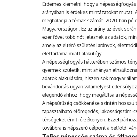
Érdemes kiemelni, hogy a népességfogyás
arányában is érdekes mintázatokat mutat. 
meghaladja a férfiak számát. 2020-ban példá
Magyarországon. Ez az arány az évek során
ezer fővel több nőt jeleznek az adatok, mint
amely az eltérő születési arányok, életmódb
élettartama miatt alakul így.
A népességfogyás hátterében számos ténye
gyermek születik, mint ahányan elhaláloznak
adatok alakulására, hiszen sok magyar állam
bevándorlás ugyan valamelyest ellensúlyoz
elegendő ahhoz, hogy megállítsa a népess
A népsűrűség csökkenése szintén hosszú tá
tapasztalható elöregedés, lakosságszám-cs
térségeket érinti érzékenyen. Ezzel párh
továbbra is népszerű célpont a belföldi vá
Teljes népesség száma és átlagos