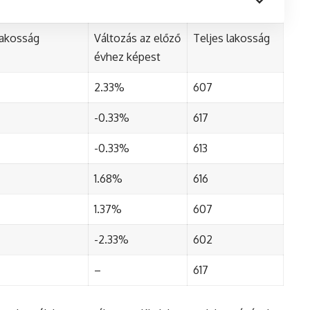
lakosság
Változás az előző
Teljes lakosság
évhez képest
2.33%
607
-0.33%
617
-0.33%
613
1.68%
616
1.37%
607
-2.33%
602
–
617