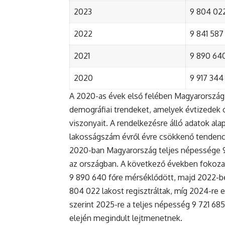
2023
9 804 022
2022
9 841 587 
2021
9 890 640 
2020
9 917 344 
A 2020-as évek első felében Magyarország 
demográfiai trendeket, amelyek évtizedek ó
viszonyait. A rendelkezésre álló adatok al
lakosságszám évről évre csökkenő tendenc
2020-ban Magyarország teljes népessége 9 9
az országban. A következő években fokoza
9 890 640 főre mérséklődött, majd 2022-be
804 022 lakost regisztráltak, míg 2024-re e
szerint 2025-re a teljes népesség 9 721 68
elején megindult lejtmenetnek.