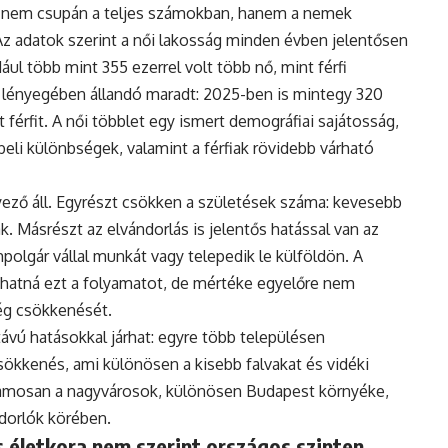
 nem csupán a teljes számokban, hanem a nemek
Az adatok szerint a női lakosság minden évben jelentősen
ul több mint 355 ezerrel volt több nő, mint férfi
 lényegében állandó maradt: 2025-ben is mintegy 320
 férfit. A női többlet egy ismert demográfiai sajátosság,
eli különbségek, valamint a férfiak rövidebb várható
ző áll. Egyrészt csökken a születések száma: kevesebb
. Másrészt az elvándorlás is jelentős hatással van az
polgár vállal munkát vagy telepedik le külföldön. A
hatná ezt a folyamatot, de mértéke egyelőre nem
ég csökkenését.
vú hatásokkal járhat: egyre több településen
ökkenés, ami különösen a kisebb falvakat és vidéki
uzamosan a nagyvárosok, különösen Budapest környéke,
ndorlók körében.
 életkora nem szerint országos szinten