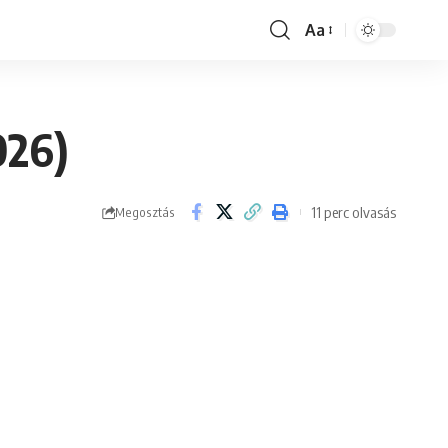
Aa
Font
Resizer
026)
11 perc olvasás
Megosztás