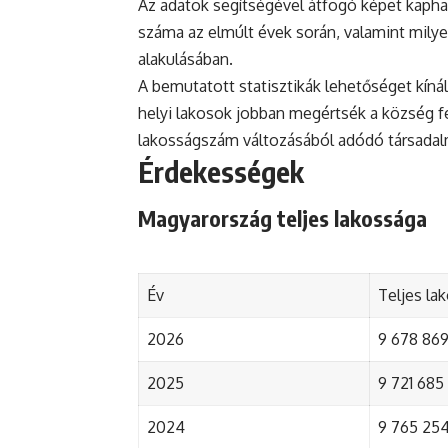
Az adatok segítségével átfogó képet kapha
száma az elmúlt évek során, valamint mily
alakulásában.
A bemutatott statisztikák lehetőséget kínál
helyi lakosok jobban megértsék a község fejl
lakosságszám változásából adódó társada
Érdekességek
Magyarország teljes lakossága
Év
Teljes la
2026
9 678 869 
2025
9 721 685 
2024
9 765 254 