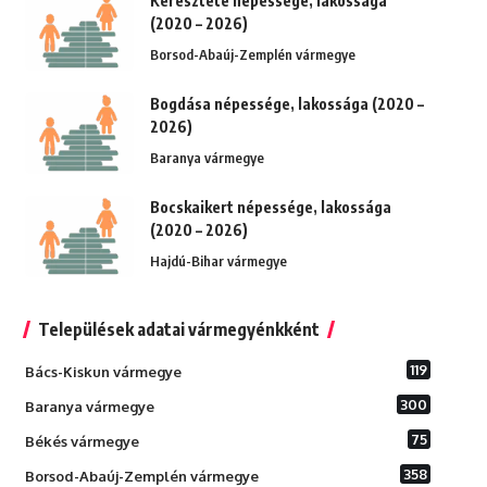
Keresztéte népessége, lakossága
(2020 – 2026)
Borsod-Abaúj-Zemplén vármegye
Bogdása népessége, lakossága (2020 –
2026)
Baranya vármegye
Bocskaikert népessége, lakossága
(2020 – 2026)
Hajdú-Bihar vármegye
Települések adatai vármegyénkként
119
Bács-Kiskun vármegye
300
Baranya vármegye
75
Békés vármegye
358
Borsod-Abaúj-Zemplén vármegye