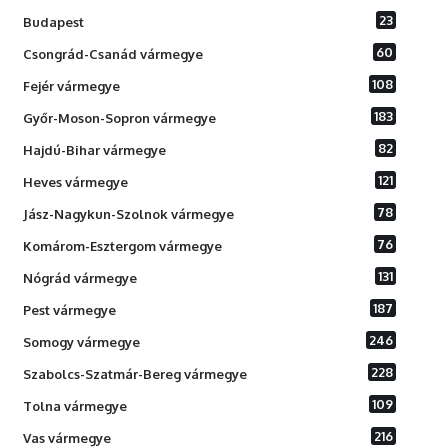
23
Budapest
60
Csongrád-Csanád vármegye
108
Fejér vármegye
183
Győr-Moson-Sopron vármegye
82
Hajdú-Bihar vármegye
121
Heves vármegye
78
Jász-Nagykun-Szolnok vármegye
76
Komárom-Esztergom vármegye
131
Nógrád vármegye
187
Pest vármegye
246
Somogy vármegye
228
Szabolcs-Szatmár-Bereg vármegye
109
Tolna vármegye
216
Vas vármegye