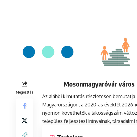
Mosonmagyaróvár város l
Megosztás
Az alábbi kimutatás részletesen bemutatj
Magyarországon, a 2020-as évektől 2026-ig
nyomon követhetők a lakosságszám változá
település fejlesztési irányainak, társadalm