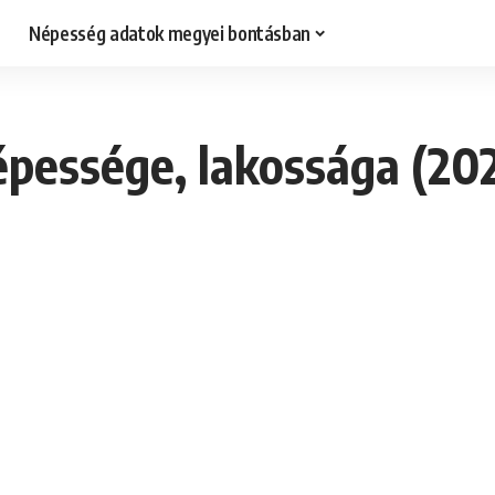
Népesség adatok megyei bontásban
essége, lakossága (202