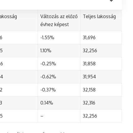
lakosság
Változás az előző
Teljes lakosság
évhez képest
76
-1.55%
31,696
95
1.10%
32,256
66
-0.25%
31,858
24
-0.62%
31,954
32
-0.37%
32,158
3
0.14%
32,316
95
–
32,256