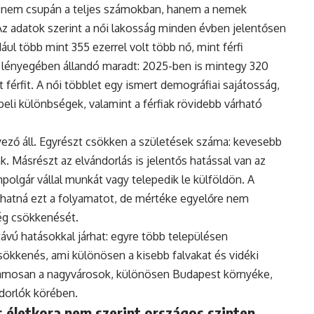
 nem csupán a teljes számokban, hanem a nemek
Az adatok szerint a női lakosság minden évben jelentősen
ul több mint 355 ezerrel volt több nő, mint férfi
 lényegében állandó maradt: 2025-ben is mintegy 320
 férfit. A női többlet egy ismert demográfiai sajátosság,
eli különbségek, valamint a férfiak rövidebb várható
ző áll. Egyrészt csökken a születések száma: kevesebb
. Másrészt az elvándorlás is jelentős hatással van az
polgár vállal munkát vagy telepedik le külföldön. A
hatná ezt a folyamatot, de mértéke egyelőre nem
ég csökkenését.
vú hatásokkal járhat: egyre több településen
ökkenés, ami különösen a kisebb falvakat és vidéki
uzamosan a nagyvárosok, különösen Budapest környéke,
ndorlók körében.
 életkora nem szerint országos szinten