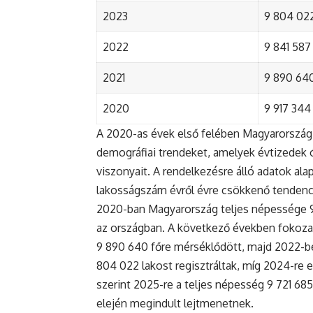
2023
9 804 022
2022
9 841 587 
2021
9 890 640 
2020
9 917 344 
A 2020-as évek első felében Magyarország 
demográfiai trendeket, amelyek évtizedek ó
viszonyait. A rendelkezésre álló adatok al
lakosságszám évről évre csökkenő tendenc
2020-ban Magyarország teljes népessége 9 9
az országban. A következő években fokoza
9 890 640 főre mérséklődött, majd 2022-be
804 022 lakost regisztráltak, míg 2024-re e
szerint 2025-re a teljes népesség 9 721 68
elején megindult lejtmenetnek.