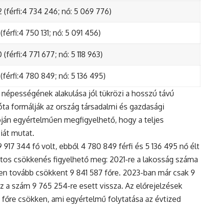
 (férfi:4 734 246; nő: 5 069 776)
(férfi:4 750 131; nő: 5 091 456)
(férfi:4 771 677; nő: 5 118 963)
(férfi:4 780 849; nő: 5 136 495)
népességének alakulása jól tükrözi a hosszú távú
ta formálják az ország társadalmi és gazdasági
apján egyértelműen megfigyelhető, hogy a teljes
iát mutat.
17 344 fő volt, ebből 4 780 849 férfi és 5 136 495 nő élt
tos csökkenés figyelhető meg: 2021-re a lakosság száma
n tovább csökkent 9 841 587 főre. 2023-ban már csak 9
z a szám 9 765 254-re esett vissza. Az előrejelzések
5 főre csökken, ami egyértelmű folytatása az évtized