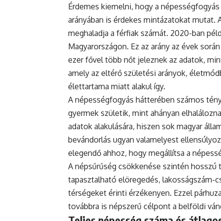
Érdemes kiemelni, hogy a népességfogyás
arányában is érdekes mintázatokat mutat. 
meghaladja a férfiak számát. 2020-ban példá
Magyarországon. Ez az arány az évek során
ezer fővel több nőt jeleznek az adatok, mint
amely az eltérő születési arányok, életmódb
élettartama miatt alakul így.
A népességfogyás hátterében számos ténye
gyermek születik, mint ahányan elhaláloznak
adatok alakulására, hiszen sok magyar állam
bevándorlás ugyan valamelyest ellensúlyoz
elegendő ahhoz, hogy megállítsa a népess
A népsűrűség csökkenése szintén hosszú tá
tapasztalható elöregedés, lakosságszám-cs
térségeket érinti érzékenyen. Ezzel párh
továbbra is népszerű célpont a belföldi vá
Teljes népesség száma és átlagos