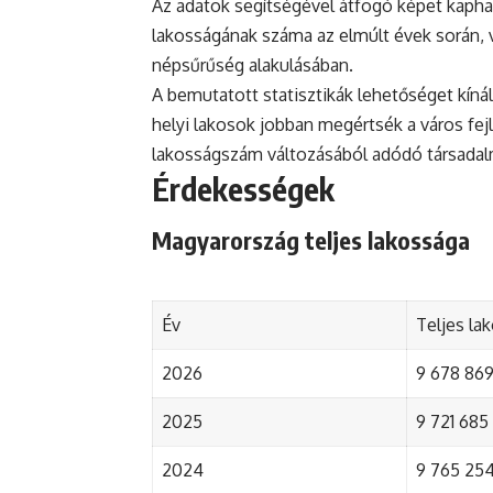
Az adatok segítségével átfogó képet kaph
lakosságának száma az elmúlt évek során, 
népsűrűség alakulásában.
A bemutatott statisztikák lehetőséget kínál
helyi lakosok jobban megértsék a város fejlőd
lakosságszám változásából adódó társada
Érdekességek
Magyarország teljes lakossága
Év
Teljes la
2026
9 678 869 
2025
9 721 685 
2024
9 765 254 