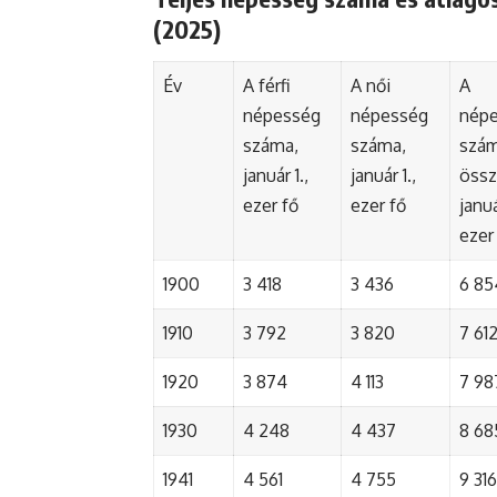
(2025)
Év
A férfi
A női
A
népesség
népesség
nép
száma,
száma,
szá
január 1.,
január 1.,
össz
ezer fő
ezer fő
januá
ezer
1900
3 418
3 436
6 85
1910
3 792
3 820
7 61
1920
3 874
4 113
7 98
1930
4 248
4 437
8 68
1941
4 561
4 755
9 316