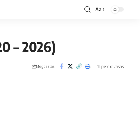
Aa
Font
Resizer
0 – 2026)
11 perc olvasás
Megosztás