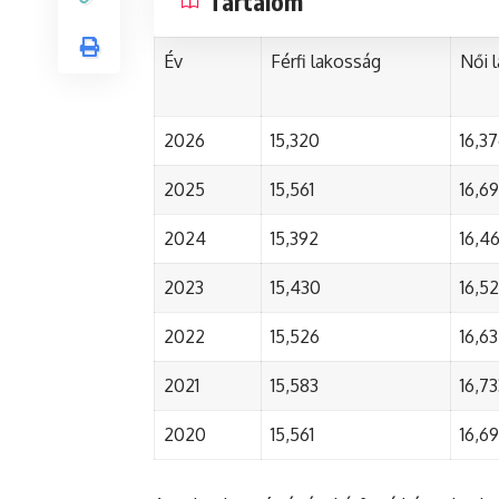
Tartalom
Év
Férfi lakosság
Női 
2026
15,320
16,3
2025
15,561
16,6
2024
15,392
16,4
2023
15,430
16,5
2022
15,526
16,6
2021
15,583
16,73
2020
15,561
16,6