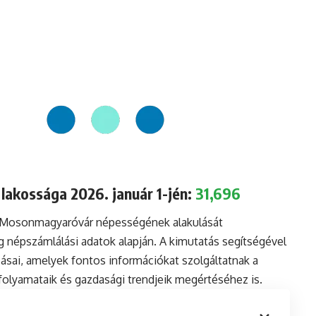
akossága 2026. január 1-jén:
31,696
a Mosonmagyaróvár népességének alakulását
 népszámlálási adatok alapján. A kimutatás segítségével
sai, amelyek fontos információkat szolgáltatnak a
i folyamataik és gazdasági trendjeik megértéséhez is.