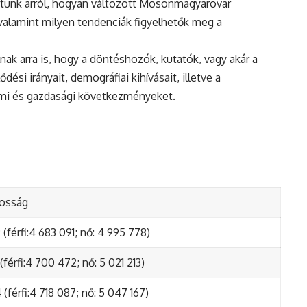
atunk arról, hogyan változott Mosonmagyarovar
valamint milyen tendenciák figyelhetők meg a
nak arra is, hogy a döntéshozók, kutatók, vagy akár a
ési irányait, demográfiai kihívásait, illetve a
lmi és gazdasági következményeket.
kosság
(férfi:4 683 091; nő: 4 995 778)
(férfi:4 700 472; nő: 5 021 213)
(férfi:4 718 087; nő: 5 047 167)