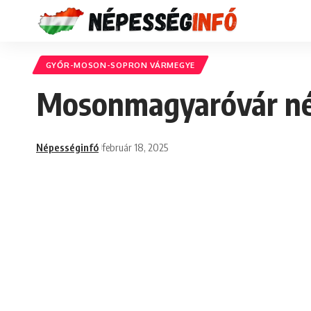
GYŐR-MOSON-SOPRON VÁRMEGYE
Mosonmagyaróvár nép
Népességinfó
február 18, 2025