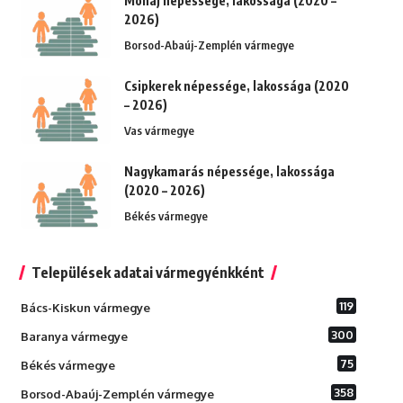
Monaj népessége, lakossága (2020 –
2026)
Borsod-Abaúj-Zemplén vármegye
Csipkerek népessége, lakossága (2020
– 2026)
Vas vármegye
Nagykamarás népessége, lakossága
(2020 – 2026)
Békés vármegye
Települések adatai vármegyénkként
119
Bács-Kiskun vármegye
300
Baranya vármegye
75
Békés vármegye
358
Borsod-Abaúj-Zemplén vármegye