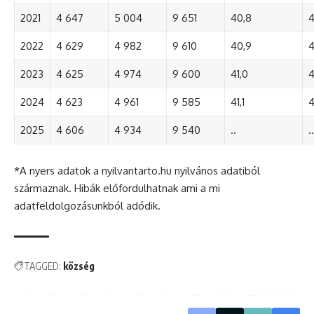
2021
4 647
5 004
9 651
40,8
4
2022
4 629
4 982
9 610
40,9
4
2023
4 625
4 974
9 600
41,0
4
2024
4 623
4 961
9 585
41,1
4
2025
4 606
4 934
9 540
..
..
*A nyers adatok a nyilvantarto.hu nyilvános adatiból
származnak. Hibák előfordulhatnak ami a mi
adatfeldolgozásunkból adódik.
TAGGED:
község