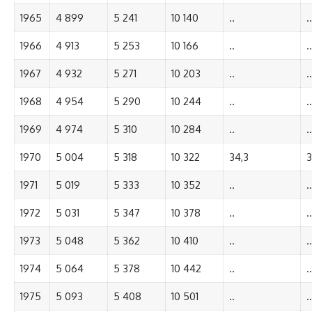
1965
4 899
5 241
10 140
..
..
1966
4 913
5 253
10 166
..
..
1967
4 932
5 271
10 203
..
..
1968
4 954
5 290
10 244
..
..
1969
4 974
5 310
10 284
..
..
1970
5 004
5 318
10 322
34,3
3
1971
5 019
5 333
10 352
..
..
1972
5 031
5 347
10 378
..
..
1973
5 048
5 362
10 410
..
..
1974
5 064
5 378
10 442
..
..
1975
5 093
5 408
10 501
..
..