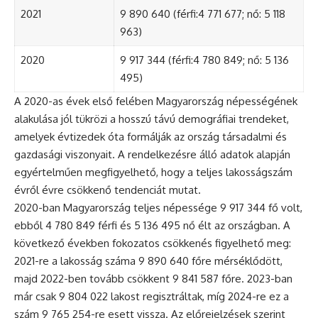
2021
9 890 640 (férfi:4 771 677; nő: 5 118
963)
2020
9 917 344 (férfi:4 780 849; nő: 5 136
495)
A 2020-as évek első felében Magyarország népességének
alakulása jól tükrözi a hosszú távú demográfiai trendeket,
amelyek évtizedek óta formálják az ország társadalmi és
gazdasági viszonyait. A rendelkezésre álló adatok alapján
egyértelműen megfigyelhető, hogy a teljes lakosságszám
évről évre csökkenő tendenciát mutat.
2020-ban Magyarország teljes népessége 9 917 344 fő volt,
ebből 4 780 849 férfi és 5 136 495 nő élt az országban. A
következő években fokozatos csökkenés figyelhető meg:
2021-re a lakosság száma 9 890 640 főre mérséklődött,
majd 2022-ben tovább csökkent 9 841 587 főre. 2023-ban
már csak 9 804 022 lakost regisztráltak, míg 2024-re ez a
szám 9 765 254-re esett vissza. Az előrejelzések szerint