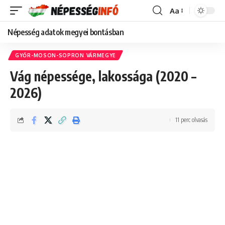
Aa
Font
Resizer
Népesség adatok megyei bontásban
GYŐR-MOSON-SOPRON VÁRMEGYE
Vág népessége, lakossága (2020 –
2026)
11 perc olvasás