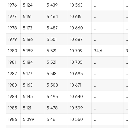
1976
5 124
5 439
10 563
..
..
1977
5 151
5 464
10 615
..
..
1978
5 173
5 487
10 660
..
..
1979
5 186
5 501
10 687
..
..
1980
5 189
5 521
10 709
34,6
3
1981
5 184
5 521
10 705
..
..
1982
5 177
5 518
10 695
..
..
1983
5 163
5 508
10 671
..
..
1984
5 145
5 495
10 640
..
..
1985
5 121
5 478
10 599
..
..
1986
5 099
5 461
10 560
..
..