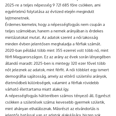
2025-re a teljes népesség 9 721 685 főre csökken, ami
egyértelmű folytatása az évtized elején megindult
lejtmenetnek.
Érdemes kiemelni, hogy a népességfogyás nem csupán a
teljes számokban, hanem a nemek arányában is érdekes
mintázatokat mutat. Az adatok szerint a női lakosság
minden évben jelentősen meghaladja a férfiak számát.
2020-ban például több mint 355 ezerrel volt több nő, mint
férfi Magyarországon. Ez az arány az évek során lényegében
állandó maradt: 2025-ben is mintegy 320 ezer fővel több
nőt jeleznek az adatok, mint férfit. A női többlet egy ismert
demográfiai sajátosság, amely az eltérő születési arányok,
életmódbeli különbségek, valamint a férfiak rövidebb
várható élettartama miatt alakul így.
A népességfogyás hátterében számos tényező áll. Egyrészt
csökken a születések száma: kevesebb gyermek születik,
mint ahányan elhaláloznak. Másrészt az elvándorlás is
jelentős hatással van az adatok alakulására, hiszen sok