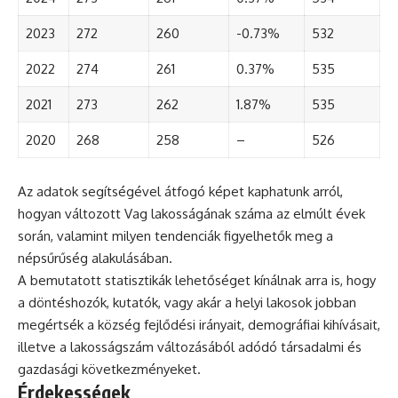
2023
272
260
-0.73%
532
2022
274
261
0.37%
535
2021
273
262
1.87%
535
2020
268
258
–
526
Az adatok segítségével átfogó képet kaphatunk arról,
hogyan változott Vag lakosságának száma az elmúlt évek
során, valamint milyen tendenciák figyelhetők meg a
népsűrűség alakulásában.
A bemutatott statisztikák lehetőséget kínálnak arra is, hogy
a döntéshozók, kutatók, vagy akár a helyi lakosok jobban
megértsék a község fejlődési irányait, demográfiai kihívásait,
illetve a lakosságszám változásából adódó társadalmi és
gazdasági következményeket.
Érdekességek