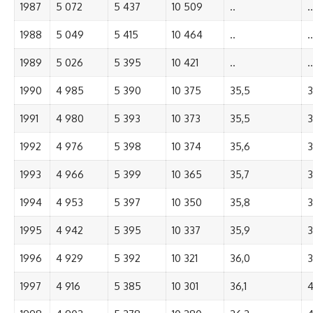
1987
5 072
5 437
10 509
..
..
1988
5 049
5 415
10 464
..
..
1989
5 026
5 395
10 421
..
..
1990
4 985
5 390
10 375
35,5
3
1991
4 980
5 393
10 373
35,5
3
1992
4 976
5 398
10 374
35,6
3
1993
4 966
5 399
10 365
35,7
3
1994
4 953
5 397
10 350
35,8
3
1995
4 942
5 395
10 337
35,9
3
1996
4 929
5 392
10 321
36,0
3
1997
4 916
5 385
10 301
36,1
4