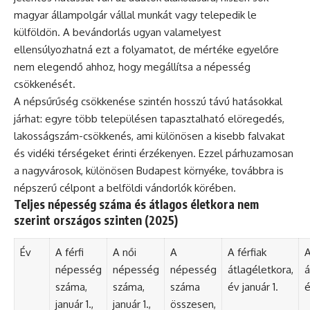
magyar állampolgár vállal munkát vagy telepedik le
külföldön. A bevándorlás ugyan valamelyest
ellensúlyozhatná ezt a folyamatot, de mértéke egyelőre
nem elegendő ahhoz, hogy megállítsa a népesség
csökkenését.
A népsűrűség csökkenése szintén hosszú távú hatásokkal
járhat: egyre több településen tapasztalható elöregedés,
lakosságszám-csökkenés, ami különösen a kisebb falvakat
és vidéki térségeket érinti érzékenyen. Ezzel párhuzamosan
a nagyvárosok, különösen Budapest környéke, továbbra is
népszerű célpont a belföldi vándorlók körében.
Teljes népesség száma és átlagos életkora nem
szerint országos szinten (2025)
Év
A férfi
A női
A
A férfiak
A
népesség
népesség
népesség
átlagéletkora,
á
száma,
száma,
száma
év január 1.
é
január 1.,
január 1.,
összesen,