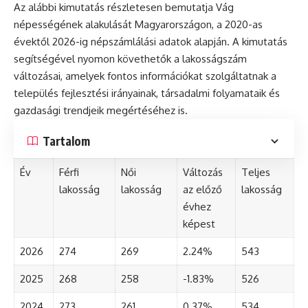
Az alábbi kimutatás részletesen bemutatja Vág
népességének alakulását Magyarországon, a 2020-as
évektől 2026-ig népszámlálási adatok alapján. A kimutatás
segítségével nyomon követhetők a lakosságszám
változásai, amelyek fontos információkat szolgáltatnak a
település fejlesztési irányainak, társadalmi folyamataik és
gazdasági trendjeik megértéséhez is.
Tartalom
Év
Férfi
Női
Változás
Teljes
lakosság
lakosság
az előző
lakosság
évhez
képest
2026
274
269
2.24%
543
2025
268
258
-1.83%
526
2024
273
261
0.37%
534