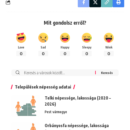
Mit gondolsz erről?
Love
Sad
Happy
Sleepy
Wink
0
0
0
0
0
Keresés:
Települések népesség adatai
Telki népessége, lakossága (2020 –
2026)
Pest vármegye
Orbányosfa népessége, lakossága