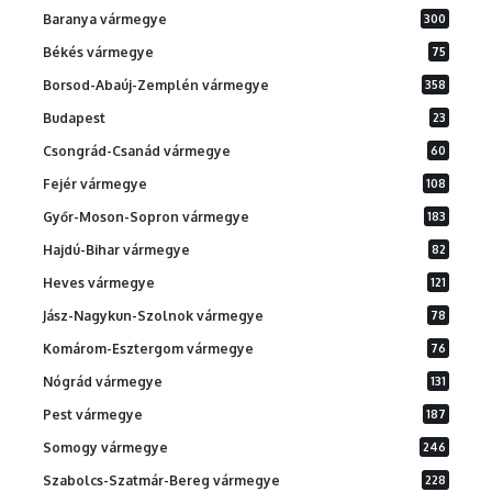
Baranya vármegye
300
Békés vármegye
75
Borsod-Abaúj-Zemplén vármegye
358
Budapest
23
Csongrád-Csanád vármegye
60
Fejér vármegye
108
Győr-Moson-Sopron vármegye
183
Hajdú-Bihar vármegye
82
Heves vármegye
121
Jász-Nagykun-Szolnok vármegye
78
Komárom-Esztergom vármegye
76
Nógrád vármegye
131
Pest vármegye
187
Somogy vármegye
246
Szabolcs-Szatmár-Bereg vármegye
228