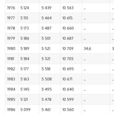
1976
5 124
5 439
10 563
..
..
1977
5 151
5 464
10 615
..
..
1978
5 173
5 487
10 660
..
..
1979
5 186
5 501
10 687
..
..
1980
5 189
5 521
10 709
34,6
3
1981
5 184
5 521
10 705
..
..
1982
5 177
5 518
10 695
..
..
1983
5 163
5 508
10 671
..
..
1984
5 145
5 495
10 640
..
..
1985
5 121
5 478
10 599
..
..
1986
5 099
5 461
10 560
..
..