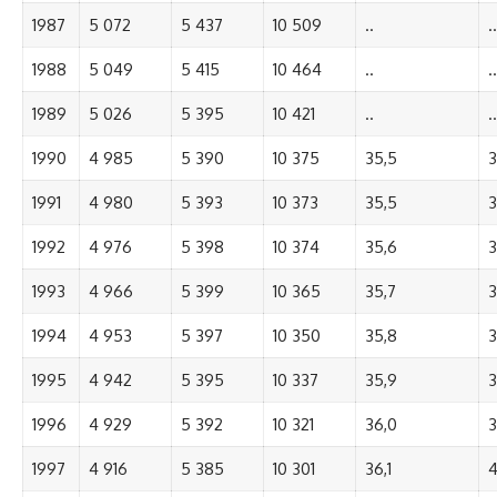
1987
5 072
5 437
10 509
..
..
1988
5 049
5 415
10 464
..
..
1989
5 026
5 395
10 421
..
..
1990
4 985
5 390
10 375
35,5
3
1991
4 980
5 393
10 373
35,5
3
1992
4 976
5 398
10 374
35,6
3
1993
4 966
5 399
10 365
35,7
3
1994
4 953
5 397
10 350
35,8
3
1995
4 942
5 395
10 337
35,9
3
1996
4 929
5 392
10 321
36,0
3
1997
4 916
5 385
10 301
36,1
4