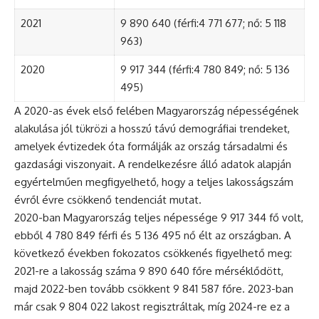
2021
9 890 640 (férfi:4 771 677; nő: 5 118
963)
2020
9 917 344 (férfi:4 780 849; nő: 5 136
495)
A 2020-as évek első felében Magyarország népességének
alakulása jól tükrözi a hosszú távú demográfiai trendeket,
amelyek évtizedek óta formálják az ország társadalmi és
gazdasági viszonyait. A rendelkezésre álló adatok alapján
egyértelműen megfigyelhető, hogy a teljes lakosságszám
évről évre csökkenő tendenciát mutat.
2020-ban Magyarország teljes népessége 9 917 344 fő volt,
ebből 4 780 849 férfi és 5 136 495 nő élt az országban. A
következő években fokozatos csökkenés figyelhető meg:
2021-re a lakosság száma 9 890 640 főre mérséklődött,
majd 2022-ben tovább csökkent 9 841 587 főre. 2023-ban
már csak 9 804 022 lakost regisztráltak, míg 2024-re ez a