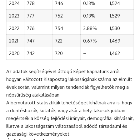
2024
778
746
0.13%
1,524
2023
777
752
0.13%
1,529
2022
776
754
3.88%
1,530
2021
747
722
0.67%
1,469
2020
742
720
–
1,462
Az adatok segítségével átfogó képet kaphatunk arról,
hogyan változott Kisapostag lakosságának száma az elmúlt
évek során, valamint milyen tendenciák figyelhetők meg a
népsűrűség alakulásában.
A bemutatott statisztikák lehetőséget kínálnak arra is, hogy
a döntéshozók, kutatók, vagy akár a helyi lakosok jobban
megértsék a község fejlődési irányait, demográfiai kihívásait,
illetve a lakosságszám változásából adódó társadalmi és
gazdasági következményeket.