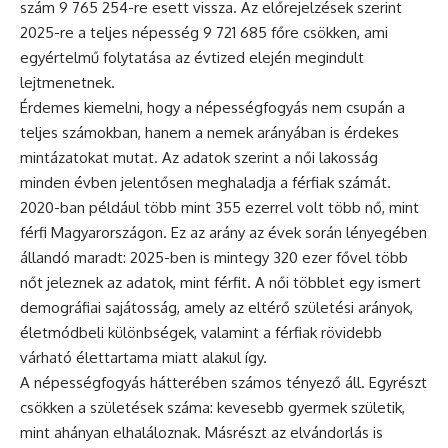
szám 9 765 254-re esett vissza. Az előrejelzések szerint
2025-re a teljes népesség 9 721 685 főre csökken, ami
egyértelmű folytatása az évtized elején megindult
lejtmenetnek.
Érdemes kiemelni, hogy a népességfogyás nem csupán a
teljes számokban, hanem a nemek arányában is érdekes
mintázatokat mutat. Az adatok szerint a női lakosság
minden évben jelentősen meghaladja a férfiak számát.
2020-ban például több mint 355 ezerrel volt több nő, mint
férfi Magyarországon. Ez az arány az évek során lényegében
állandó maradt: 2025-ben is mintegy 320 ezer fővel több
nőt jeleznek az adatok, mint férfit. A női többlet egy ismert
demográfiai sajátosság, amely az eltérő születési arányok,
életmódbeli különbségek, valamint a férfiak rövidebb
várható élettartama miatt alakul így.
A népességfogyás hátterében számos tényező áll. Egyrészt
csökken a születések száma: kevesebb gyermek születik,
mint ahányan elhaláloznak. Másrészt az elvándorlás is