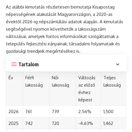
Az alábbi kimutatás részletesen bemutatja Kisapostag
népességének alakulását Magyarországon, a 2020-as
évektől 2026-ig népszámlálási adatok alapján. A kimutatás
segítségével nyomon követhetők a lakosságszám
változásai, amelyek fontos információkat szolgáltatnak a
település fejlesztési irányainak, társadalmi folyamataik és
gazdasági trendjeik megértéséhez is.
Tartalom
Év
Férfi
Női
Változás
Teljes
lakosság
lakosság
az előző
lakosság
évhez
képest
2026
761
739
2.56%
1,500
2025
742
720
-4.63%
1,462