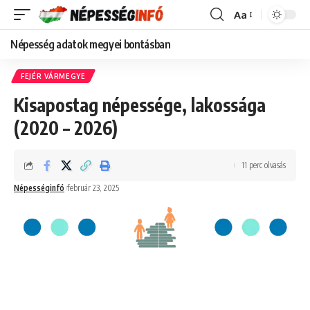
Aa
Font
Resizer
Népesség adatok megyei bontásban
FEJÉR VÁRMEGYE
Kisapostag népessége, lakossága
(2020 – 2026)
11 perc olvasás
Népességinfó
február 23, 2025