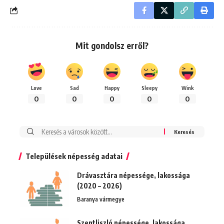
Mit gondolsz erről?
Love
Sad
Happy
Sleepy
Wink
0
0
0
0
0
Keresés:
Települések népesség adatai
Drávasztára népessége, lakossága
(2020 – 2026)
Baranya vármegye
Szentliszló népessége, lakossága