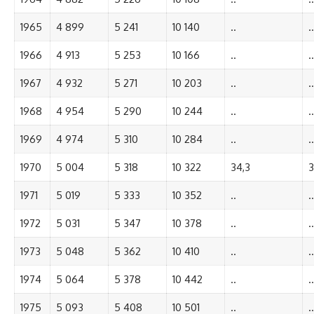
1965
4 899
5 241
10 140
..
..
1966
4 913
5 253
10 166
..
..
1967
4 932
5 271
10 203
..
..
1968
4 954
5 290
10 244
..
..
1969
4 974
5 310
10 284
..
..
1970
5 004
5 318
10 322
34,3
3
1971
5 019
5 333
10 352
..
..
1972
5 031
5 347
10 378
..
..
1973
5 048
5 362
10 410
..
..
1974
5 064
5 378
10 442
..
..
1975
5 093
5 408
10 501
..
..