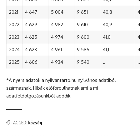
2021
4 647
5 004
9 651
40,8
4
2022
4 629
4 982
9 610
40,9
4
2023
4 625
4 974
9 600
41,0
4
2024
4 623
4 961
9 585
41,1
4
2025
4 606
4 934
9 540
..
..
*A nyers adatok a nyilvantarto.hu nyilvános adatiból
származnak. Hibák előfordulhatnak ami a mi
adatfeldolgozásunkból adódik.
TAGGED:
község