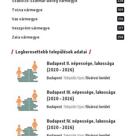
Szabolcs-Szatmár-Bereg vármegye
228
Tolna vármegye
109
Vas vármegye
216
Veszprém vármegye
217
Zala vármegye
258
Legkeresettebb települések adatai
Budapest II. népessége, lakossága
(2020 – 2026)
Budapest
Település típus:
fővárosi kerület
Budapest III. népessége, lakossága
(2020 – 2026)
Budapest
Település típus:
fővárosi kerület
Budapest IV. népessége, lakossága
(2020 – 2026)
Budapest
Település típus:
fővárosi kerület