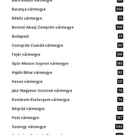
Bács-Kiskun vármegye
Baranya vármegye
300
Békés vármegye
75
Borsod-Abaúj-Zemplén vármegye
358
Budapest
23
Csongrád-Csanád vármegye
60
Fejér vármegye
108
Győr-Moson-Sopron vármegye
183
Hajdú-Bihar vármegye
82
Heves vármegye
121
Jász-Nagykun-Szolnok vármegye
78
Komárom-Esztergom vármegye
76
Nógrád vármegye
131
Pest vármegye
187
Somogy vármegye
246