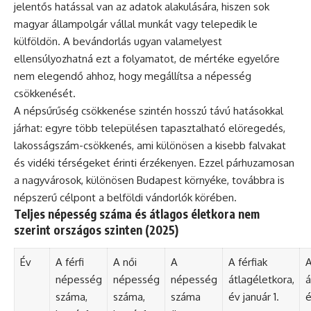
jelentős hatással van az adatok alakulására, hiszen sok
magyar állampolgár vállal munkát vagy telepedik le
külföldön. A bevándorlás ugyan valamelyest
ellensúlyozhatná ezt a folyamatot, de mértéke egyelőre
nem elegendő ahhoz, hogy megállítsa a népesség
csökkenését.
A népsűrűség csökkenése szintén hosszú távú hatásokkal
járhat: egyre több településen tapasztalható elöregedés,
lakosságszám-csökkenés, ami különösen a kisebb falvakat
és vidéki térségeket érinti érzékenyen. Ezzel párhuzamosan
a nagyvárosok, különösen Budapest környéke, továbbra is
népszerű célpont a belföldi vándorlók körében.
Teljes népesség száma és átlagos életkora nem
szerint országos szinten (2025)
Év
A férfi
A női
A
A férfiak
A
népesség
népesség
népesség
átlagéletkora,
á
száma,
száma,
száma
év január 1.
é