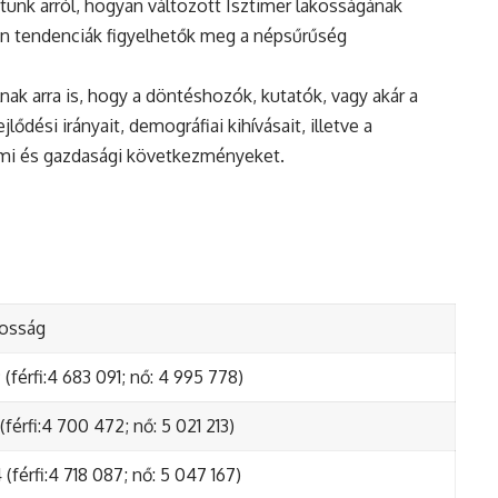
tunk arról, hogyan változott Isztimer lakosságának
en tendenciák figyelhetők meg a népsűrűség
nak arra is, hogy a döntéshozók, kutatók, vagy akár a
ődési irányait, demográfiai kihívásait, illetve a
lmi és gazdasági következményeket.
kosság
(férfi:4 683 091; nő: 4 995 778)
(férfi:4 700 472; nő: 5 021 213)
(férfi:4 718 087; nő: 5 047 167)