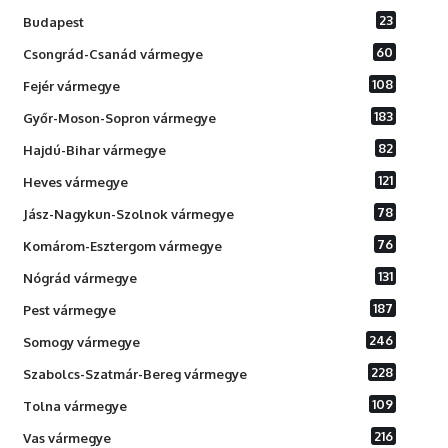
23
Budapest
60
Csongrád-Csanád vármegye
108
Fejér vármegye
183
Győr-Moson-Sopron vármegye
82
Hajdú-Bihar vármegye
121
Heves vármegye
78
Jász-Nagykun-Szolnok vármegye
76
Komárom-Esztergom vármegye
131
Nógrád vármegye
187
Pest vármegye
246
Somogy vármegye
228
Szabolcs-Szatmár-Bereg vármegye
109
Tolna vármegye
216
Vas vármegye