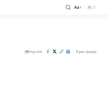
Aa
Font
Resizer
11 perc olvasás
Megosztás