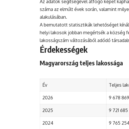
Az adatok segítségével átfogó képet kapha
száma az elmúlt évek során, valamint mily
alakulásában.
A bemutatott statisztikák lehetőséget kínál
helyi lakosok jobban megértsék a község fejl
lakosságszám változásából adódó társada
Érdekességek
Magyarország teljes lakossága
Év
Teljes la
2026
9 678 869 
2025
9 721 685 
2024
9 765 254 