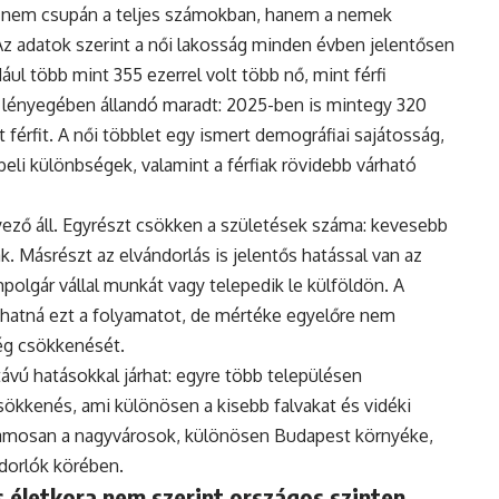
 nem csupán a teljes számokban, hanem a nemek
Az adatok szerint a női lakosság minden évben jelentősen
ul több mint 355 ezerrel volt több nő, mint férfi
 lényegében állandó maradt: 2025-ben is mintegy 320
 férfit. A női többlet egy ismert demográfiai sajátosság,
eli különbségek, valamint a férfiak rövidebb várható
ző áll. Egyrészt csökken a születések száma: kevesebb
. Másrészt az elvándorlás is jelentős hatással van az
polgár vállal munkát vagy telepedik le külföldön. A
hatná ezt a folyamatot, de mértéke egyelőre nem
ég csökkenését.
vú hatásokkal járhat: egyre több településen
ökkenés, ami különösen a kisebb falvakat és vidéki
uzamosan a nagyvárosok, különösen Budapest környéke,
ndorlók körében.
 életkora nem szerint országos szinten