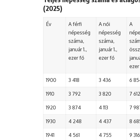
(2025)
Év
A férfi
A női
A
népesség
népesség
nép
száma,
száma,
szá
január 1.,
január 1.,
össz
ezer fő
ezer fő
januá
ezer
1900
3 418
3 436
6 85
1910
3 792
3 820
7 61
1920
3 874
4 113
7 98
1930
4 248
4 437
8 68
1941
4 561
4 755
9 316