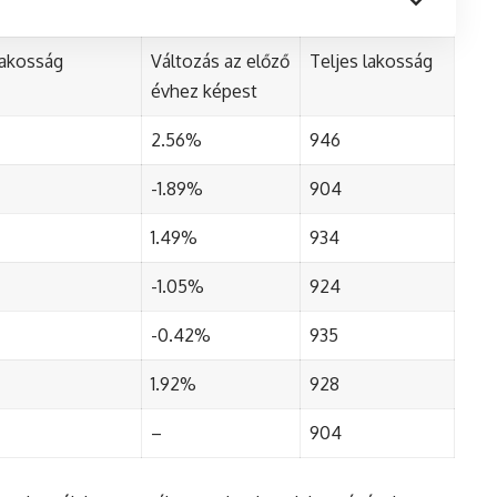
lakosság
Változás az előző
Teljes lakosság
évhez képest
2.56%
946
-1.89%
904
1.49%
934
-1.05%
924
-0.42%
935
1.92%
928
–
904