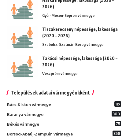
Harka népessége, lakossága (2020 –
2026)
Győr-Moson-Sopron vármegye
Tiszakerecseny népessége, lakossága
(2020 – 2026)
Szabolcs-Szatmár-Bereg vármegye
Takácsi népessége, lakossága (2020 –
2026)
Veszprém vármegye
Települések adatai vármegyénkként
119
Bács-Kiskun vármegye
300
Baranya vármegye
75
Békés vármegye
358
Borsod-Abaúj-Zemplén vármegye