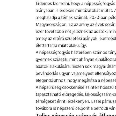
Érdemes kiemelni, hogy a népességfogyás
arányában is érdekes mintázatokat mutat. 
meghaladja a férfiak számát. 2020-ban példá
Magyarországon. Ez az arány az évek során
ezer fővel több nőt jeleznek az adatok, mint
amely az eltérő születési arányok, életmódb
élettartama miatt alakul így.
A népességfogyás hátterében számos ténye
gyermek születik, mint ahányan elhaláloznak
adatok alakulására, hiszen sok magyar állam
bevándorlás ugyan valamelyest ellensúlyoz
elegendő ahhoz, hogy megállítsa a népess
A népsűrűség csökkenése szintén hosszú tá
tapasztalható elöregedés, lakosságszám-cs
térségeket érinti érzékenyen. Ezzel párh
továbbra is népszerű célpont a belföldi vá
Teljes népesség száma és átlagos