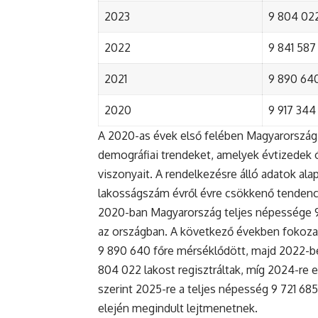
2023
9 804 022
2022
9 841 587 
2021
9 890 640 
2020
9 917 344 
A 2020-as évek első felében Magyarország 
demográfiai trendeket, amelyek évtizedek ó
viszonyait. A rendelkezésre álló adatok al
lakosságszám évről évre csökkenő tendenc
2020-ban Magyarország teljes népessége 9 9
az országban. A következő években fokoza
9 890 640 főre mérséklődött, majd 2022-be
804 022 lakost regisztráltak, míg 2024-re e
szerint 2025-re a teljes népesség 9 721 68
elején megindult lejtmenetnek.