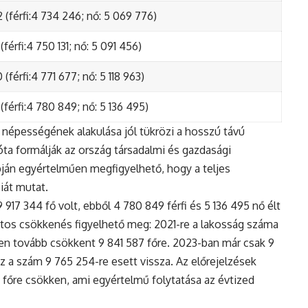
 (férfi:4 734 246; nő: 5 069 776)
(férfi:4 750 131; nő: 5 091 456)
(férfi:4 771 677; nő: 5 118 963)
(férfi:4 780 849; nő: 5 136 495)
népességének alakulása jól tükrözi a hosszú távú
ta formálják az ország társadalmi és gazdasági
apján egyértelműen megfigyelhető, hogy a teljes
iát mutat.
17 344 fő volt, ebből 4 780 849 férfi és 5 136 495 nő élt
tos csökkenés figyelhető meg: 2021-re a lakosság száma
n tovább csökkent 9 841 587 főre. 2023-ban már csak 9
z a szám 9 765 254-re esett vissza. Az előrejelzések
5 főre csökken, ami egyértelmű folytatása az évtized