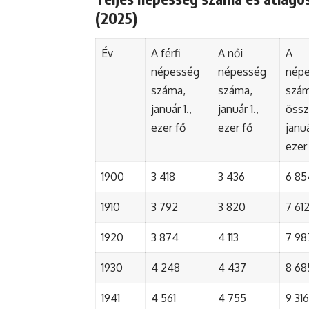
(2025)
Év
A férfi
A női
A
népesség
népesség
nép
száma,
száma,
szá
január 1.,
január 1.,
össz
ezer fő
ezer fő
januá
ezer
1900
3 418
3 436
6 85
1910
3 792
3 820
7 61
1920
3 874
4 113
7 98
1930
4 248
4 437
8 68
1941
4 561
4 755
9 316