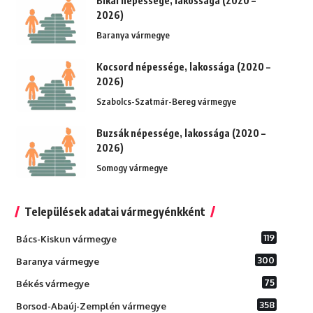
Bikal népessége, lakossága (2020 –
2026)
Baranya vármegye
Kocsord népessége, lakossága (2020 –
2026)
Szabolcs-Szatmár-Bereg vármegye
Buzsák népessége, lakossága (2020 –
2026)
Somogy vármegye
Települések adatai vármegyénkként
119
Bács-Kiskun vármegye
300
Baranya vármegye
75
Békés vármegye
358
Borsod-Abaúj-Zemplén vármegye