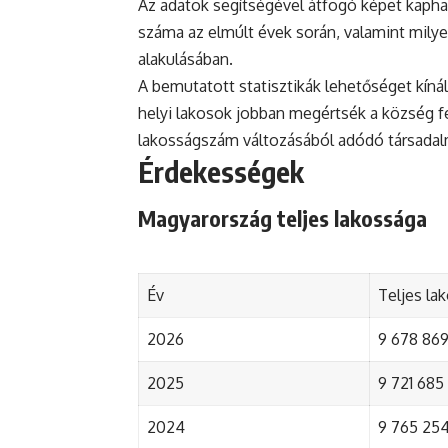
Az adatok segítségével átfogó képet kaphat
száma az elmúlt évek során, valamint mily
alakulásában.
A bemutatott statisztikák lehetőséget kínál
helyi lakosok jobban megértsék a község fejl
lakosságszám változásából adódó társada
Érdekességek
Magyarország teljes lakossága
Év
Teljes la
2026
9 678 869 
2025
9 721 685 
2024
9 765 254 