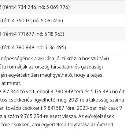
 (férfi:4 734 246; nő: 5 069 776)
(férfi:4 750 131; nő: 5 091 456)
(férfi:4 771 677; nő: 5 118 963)
(férfi:4 780 849; nő: 5 136 495)
népességének alakulása jól tükrözi a hosszú távú
ta formálják az ország társadalmi és gazdasági
apján egyértelműen megfigyelhető, hogy a teljes
iát mutat.
17 344 fő volt, ebből 4 780 849 férfi és 5 136 495 nő élt
tos csökkenés figyelhető meg: 2021-re a lakosság száma
n tovább csökkent 9 841 587 főre. 2023-ban már csak 9
z a szám 9 765 254-re esett vissza. Az előrejelzések
5 főre csökken, ami egyértelmű folytatása az évtized