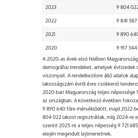
2023
9 804 022
2022
9 841 587 
2021
9 890 640 
2020
9 917 344 
A 2020-as évek első felében Magyarország 
demográfiai trendeket, amelyek évtizedek ó
viszonyait. A rendelkezésre álló adatok al
lakosságszám évről évre csökkenő tendenc
2020-ban Magyarország teljes népessége 9 9
az országban. A következő években fokoza
9 890 640 főre mérséklődött, majd 2022-be
804 022 lakost regisztráltak, míg 2024-re e
szerint 2025-re a teljes népesség 9 721 68
elején megindult lejtmenetnek.