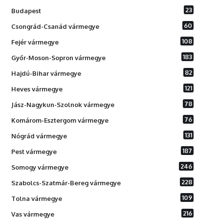
23
Budapest
60
Csongrád-Csanád vármegye
108
Fejér vármegye
183
Győr-Moson-Sopron vármegye
82
Hajdú-Bihar vármegye
121
Heves vármegye
78
Jász-Nagykun-Szolnok vármegye
76
Komárom-Esztergom vármegye
131
Nógrád vármegye
187
Pest vármegye
246
Somogy vármegye
228
Szabolcs-Szatmár-Bereg vármegye
109
Tolna vármegye
216
Vas vármegye