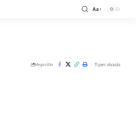
Aa
Font
Resizer
11 perc olvasás
Megosztás