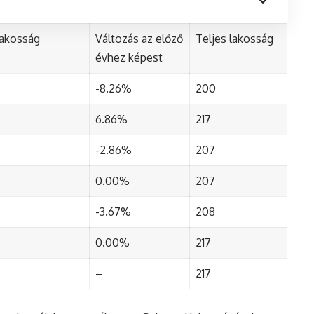
lakosság
Változás az előző
Teljes lakosság
évhez képest
-8.26%
200
6.86%
217
-2.86%
207
0.00%
207
-3.67%
208
0.00%
217
–
217