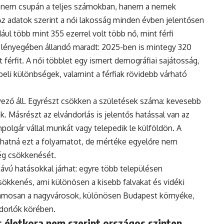
 nem csupán a teljes számokban, hanem a nemek
Az adatok szerint a női lakosság minden évben jelentősen
ul több mint 355 ezerrel volt több nő, mint férfi
 lényegében állandó maradt: 2025-ben is mintegy 320
 férfit. A női többlet egy ismert demográfiai sajátosság,
eli különbségek, valamint a férfiak rövidebb várható
ző áll. Egyrészt csökken a születések száma: kevesebb
. Másrészt az elvándorlás is jelentős hatással van az
polgár vállal munkát vagy telepedik le külföldön. A
hatná ezt a folyamatot, de mértéke egyelőre nem
ég csökkenését.
vú hatásokkal járhat: egyre több településen
ökkenés, ami különösen a kisebb falvakat és vidéki
uzamosan a nagyvárosok, különösen Budapest környéke,
ndorlók körében.
 életkora nem szerint országos szinten