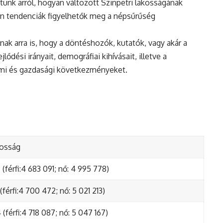
unk arról, hogyan változott Szinpetri lakosságának
en tendenciák figyelhetők meg a népsűrűség
nak arra is, hogy a döntéshozók, kutatók, vagy akár a
ődési irányait, demográfiai kihívásait, illetve a
lmi és gazdasági következményeket.
kosság
(férfi:4 683 091; nő: 4 995 778)
(férfi:4 700 472; nő: 5 021 213)
(férfi:4 718 087; nő: 5 047 167)