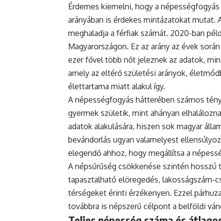
Érdemes kiemelni, hogy a népességfogyás
arányában is érdekes mintázatokat mutat. 
meghaladja a férfiak számát. 2020-ban példá
Magyarországon. Ez az arány az évek során
ezer fővel több nőt jeleznek az adatok, mint
amely az eltérő születési arányok, életmódb
élettartama miatt alakul így.
A népességfogyás hátterében számos ténye
gyermek születik, mint ahányan elhaláloznak
adatok alakulására, hiszen sok magyar állam
bevándorlás ugyan valamelyest ellensúlyoz
elegendő ahhoz, hogy megállítsa a népess
A népsűrűség csökkenése szintén hosszú tá
tapasztalható elöregedés, lakosságszám-cs
térségeket érinti érzékenyen. Ezzel párh
továbbra is népszerű célpont a belföldi vá
Teljes népesség száma és átlagos