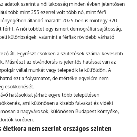
Az adatok szerint a női lakosság minden évben jelentősen
ul több mint 355 ezerrel volt több nő, mint férfi
 lényegében állandó maradt: 2025-ben is mintegy 320
 férfit. A női többlet egy ismert demográfiai sajátosság,
eli különbségek, valamint a férfiak rövidebb várható
ző áll. Egyrészt csökken a születések száma: kevesebb
. Másrészt az elvándorlás is jelentős hatással van az
polgár vállal munkát vagy telepedik le külföldön. A
hatná ezt a folyamatot, de mértéke egyelőre nem
ég csökkenését.
vú hatásokkal járhat: egyre több településen
ökkenés, ami különösen a kisebb falvakat és vidéki
uzamosan a nagyvárosok, különösen Budapest környéke,
ndorlók körében.
 életkora nem szerint országos szinten