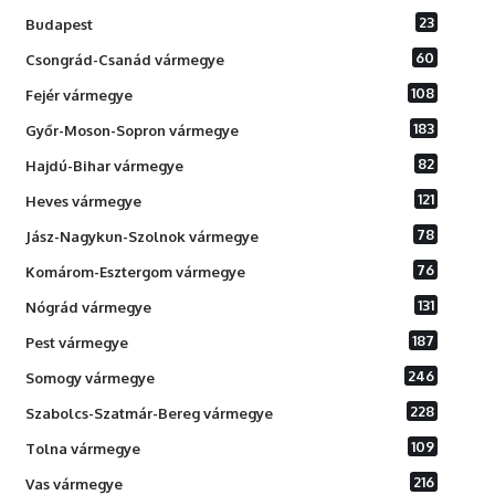
23
Budapest
60
Csongrád-Csanád vármegye
108
Fejér vármegye
183
Győr-Moson-Sopron vármegye
82
Hajdú-Bihar vármegye
121
Heves vármegye
78
Jász-Nagykun-Szolnok vármegye
76
Komárom-Esztergom vármegye
131
Nógrád vármegye
187
Pest vármegye
246
Somogy vármegye
228
Szabolcs-Szatmár-Bereg vármegye
109
Tolna vármegye
216
Vas vármegye