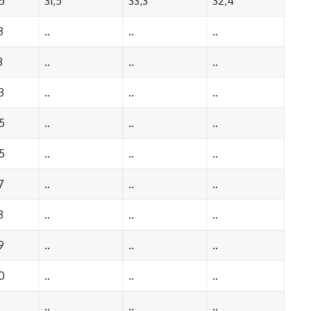
5
31,5
33,3
32,4
3
..
..
..
3
..
..
..
3
..
..
..
5
..
..
..
5
..
..
..
7
..
..
..
3
..
..
..
9
..
..
..
0
..
..
..
..
..
..