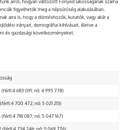
tunk arról, hogyan változott Fonyed lakosságának száma
enciák figyelhetők meg a népsűrűség alakulásában.
nak arra is, hogy a döntéshozók, kutatók, vagy akár a
ődési irányait, demográfiai kihívásait, illetve a
lmi és gazdasági következményeket.
kosság
(férfi:4 683 091; nő: 4 995 778)
(férfi:4 700 472; nő: 5 021 213)
(férfi:4 718 087; nő: 5 047 167)
 (férfi:4 734 246; nő: 5 069 776)