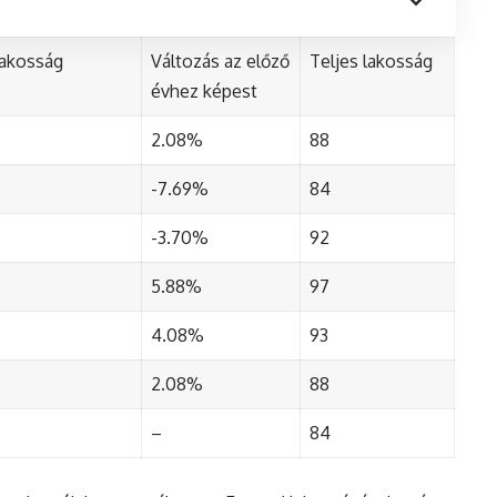
lakosság
Változás az előző
Teljes lakosság
évhez képest
2.08%
88
-7.69%
84
-3.70%
92
5.88%
97
4.08%
93
2.08%
88
–
84