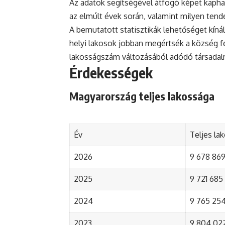
Az adatok segítségével átfogó képet kapha
az elmúlt évek során, valamint milyen tend
A bemutatott statisztikák lehetőséget kínál
helyi lakosok jobban megértsék a község fejl
lakosságszám változásából adódó társada
Érdekességek
Magyarország teljes lakossága
Év
Teljes la
2026
9 678 869 
2025
9 721 685 
2024
9 765 254 
2023
9 804 022