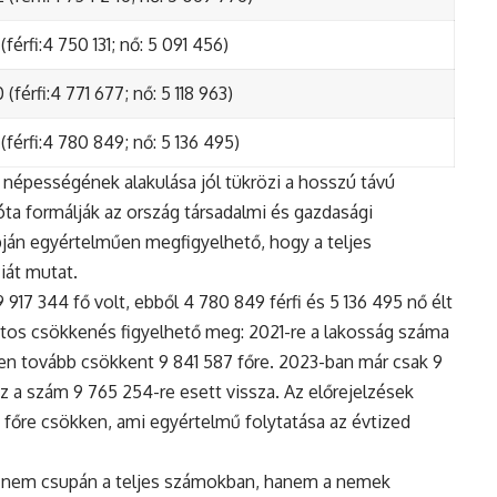
(férfi:4 750 131; nő: 5 091 456)
(férfi:4 771 677; nő: 5 118 963)
(férfi:4 780 849; nő: 5 136 495)
népességének alakulása jól tükrözi a hosszú távú
ta formálják az ország társadalmi és gazdasági
apján egyértelműen megfigyelhető, hogy a teljes
iát mutat.
17 344 fő volt, ebből 4 780 849 férfi és 5 136 495 nő élt
tos csökkenés figyelhető meg: 2021-re a lakosság száma
n tovább csökkent 9 841 587 főre. 2023-ban már csak 9
z a szám 9 765 254-re esett vissza. Az előrejelzések
5 főre csökken, ami egyértelmű folytatása az évtized
 nem csupán a teljes számokban, hanem a nemek