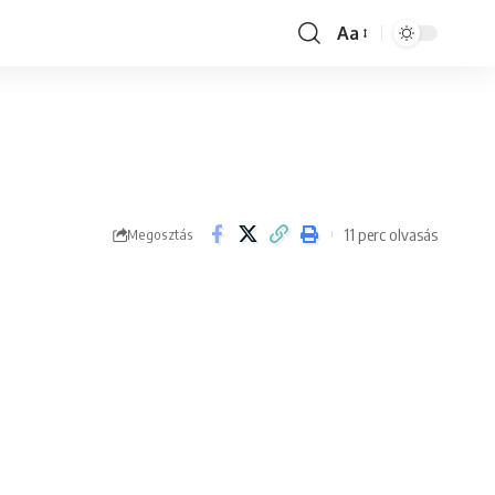
Aa
Font
Resizer
11 perc olvasás
Megosztás