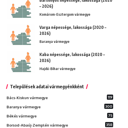
Bársonyos népessége, lakossága (2020
– 2026)
Komárom-Esztergom vármegye
Varga népessége, lakossága (2020 –
2026)
Baranya vármegye
Kaba népessége, lakossága (2020 –
2026)
Hajdú-Bihar vármegye
Települések adatai vármegyénkként
119
Bács-Kiskun vármegye
300
Baranya vármegye
75
Békés vármegye
358
Borsod-Abaúj-Zemplén vármegye