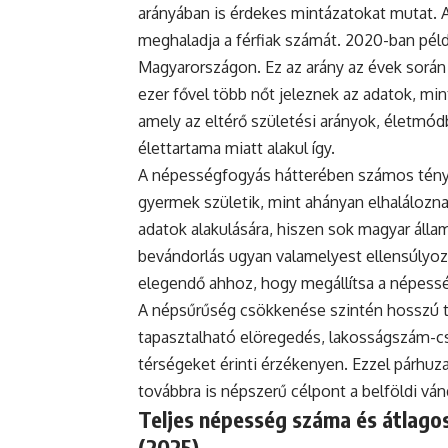
arányában is érdekes mintázatokat mutat. 
meghaladja a férfiak számát. 2020-ban példá
Magyarországon. Ez az arány az évek során
ezer fővel több nőt jeleznek az adatok, mint
amely az eltérő születési arányok, életmódb
élettartama miatt alakul így.
A népességfogyás hátterében számos ténye
gyermek születik, mint ahányan elhaláloznak
adatok alakulására, hiszen sok magyar állam
bevándorlás ugyan valamelyest ellensúlyoz
elegendő ahhoz, hogy megállítsa a népess
A népsűrűség csökkenése szintén hosszú tá
tapasztalható elöregedés, lakosságszám-cs
térségeket érinti érzékenyen. Ezzel párh
továbbra is népszerű célpont a belföldi vá
Teljes népesség száma és átlagos
(2025)