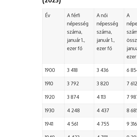
Év
A férfi
A női
A
népesség
népesség
nép
száma,
száma,
szá
január 1.,
január 1.,
össz
ezer fő
ezer fő
januá
ezer
1900
3 418
3 436
6 85
1910
3 792
3 820
7 61
1920
3 874
4 113
7 98
1930
4 248
4 437
8 68
1941
4 561
4 755
9 316