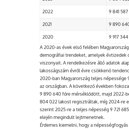
2022
9 841 587 
2021
9 890 640 
2020
9 917 344 
A 2020-as évek első felében Magyarország 
demográfiai trendeket, amelyek évtizedek ó
viszonyait. A rendelkezésre álló adatok al
lakosságszám évről évre csökkenő tendenc
2020-ban Magyarország teljes népessége 9 9
az országban. A következő években fokoza
9 890 640 főre mérséklődött, majd 2022-be
804 022 lakost regisztráltak, míg 2024-re e
szerint 2025-re a teljes népesség 9 721 68
elején megindult lejtmenetnek.
Érdemes kiemelni, hogy a népességfogyás