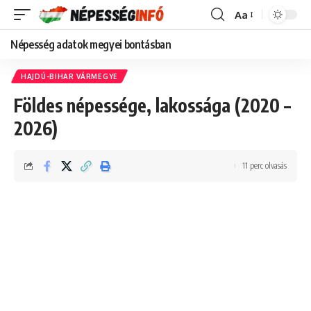
Aa
Font
Resizer
Népesség adatok megyei bontásban
HAJDÚ-BIHAR VÁRMEGYE
Földes népessége, lakossága (2020 –
2026)
11 perc olvasás