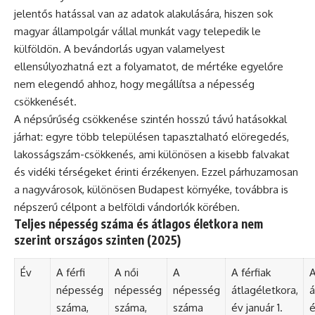
jelentős hatással van az adatok alakulására, hiszen sok
magyar állampolgár vállal munkát vagy telepedik le
külföldön. A bevándorlás ugyan valamelyest
ellensúlyozhatná ezt a folyamatot, de mértéke egyelőre
nem elegendő ahhoz, hogy megállítsa a népesség
csökkenését.
A népsűrűség csökkenése szintén hosszú távú hatásokkal
járhat: egyre több településen tapasztalható elöregedés,
lakosságszám-csökkenés, ami különösen a kisebb falvakat
és vidéki térségeket érinti érzékenyen. Ezzel párhuzamosan
a nagyvárosok, különösen Budapest környéke, továbbra is
népszerű célpont a belföldi vándorlók körében.
Teljes népesség száma és átlagos életkora nem
szerint országos szinten (2025)
Év
A férfi
A női
A
A férfiak
A
népesség
népesség
népesség
átlagéletkora,
á
száma,
száma,
száma
év január 1.
é