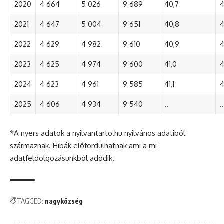
2020
4 664
5 026
9 689
40,7
4
2021
4 647
5 004
9 651
40,8
4
2022
4 629
4 982
9 610
40,9
4
2023
4 625
4 974
9 600
41,0
4
2024
4 623
4 961
9 585
41,1
4
2025
4 606
4 934
9 540
..
..
*A nyers adatok a nyilvantarto.hu nyilvános adatiból
származnak. Hibák előfordulhatnak ami a mi
adatfeldolgozásunkból adódik.
TAGGED:
nagyközség