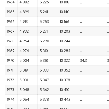
1964
4 882
5 226
10 108
..
..
1965
4 899
5 241
10 140
..
..
1966
4 913
5 253
10 166
..
..
1967
4 932
5 271
10 203
..
..
1968
4 954
5 290
10 244
..
..
1969
4 974
5 310
10 284
..
..
1970
5 004
5 318
10 322
34,3
3
1971
5 019
5 333
10 352
..
..
1972
5 031
5 347
10 378
..
..
1973
5 048
5 362
10 410
..
..
1974
5 064
5 378
10 442
..
..