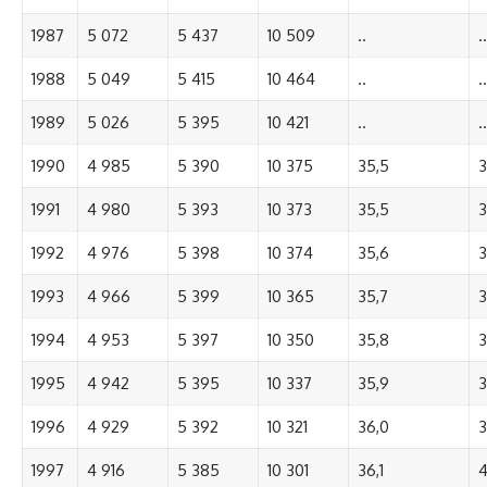
1987
5 072
5 437
10 509
..
..
1988
5 049
5 415
10 464
..
..
1989
5 026
5 395
10 421
..
..
1990
4 985
5 390
10 375
35,5
3
1991
4 980
5 393
10 373
35,5
3
1992
4 976
5 398
10 374
35,6
3
1993
4 966
5 399
10 365
35,7
3
1994
4 953
5 397
10 350
35,8
3
1995
4 942
5 395
10 337
35,9
3
1996
4 929
5 392
10 321
36,0
3
1997
4 916
5 385
10 301
36,1
4