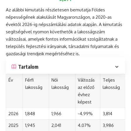
Az alábbi kimutatás részletesen bemutatja Földes
népességének alakulását Magyarországon, a 2020-as
évektől 2026-ig népszámlálási adatok alapján. A kimutatás
segítségével nyomon követhetők a lakosságszám
változásai, amelyek fontos információkat szolgáltatnak a
település fejlesztési irányainak, társadalmi folyamataik és
gazdasági trendjeik megértéséhez is.
Tartalom
Év
Férfi
Női
Változás
Teljes
lakosság
lakosság
az előző
lakosság
évhez
képest
2026
1,848
1,966
-4.99%
3,814
2025
1,945
2,041
4.07%
3,986