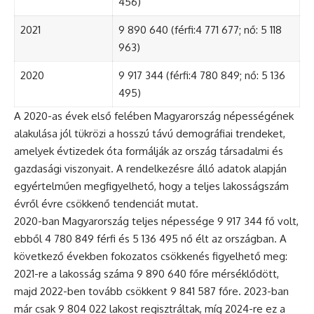
456)
2021
9 890 640 (férfi:4 771 677; nő: 5 118
963)
2020
9 917 344 (férfi:4 780 849; nő: 5 136
495)
A 2020-as évek első felében Magyarország népességének
alakulása jól tükrözi a hosszú távú demográfiai trendeket,
amelyek évtizedek óta formálják az ország társadalmi és
gazdasági viszonyait. A rendelkezésre álló adatok alapján
egyértelműen megfigyelhető, hogy a teljes lakosságszám
évről évre csökkenő tendenciát mutat.
2020-ban Magyarország teljes népessége 9 917 344 fő volt,
ebből 4 780 849 férfi és 5 136 495 nő élt az országban. A
következő években fokozatos csökkenés figyelhető meg:
2021-re a lakosság száma 9 890 640 főre mérséklődött,
majd 2022-ben tovább csökkent 9 841 587 főre. 2023-ban
már csak 9 804 022 lakost regisztráltak, míg 2024-re ez a