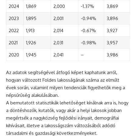
2024
1,869
2,000
-1.37%
3,869
2023
1,895
2,001
-0.94%
3,896
2022
1,913
2,014
-0.67%
3,927
2021
1,926
2,031
-0.98%
3,957
2020
1,945
2,041
–
3,986
Az adatok segítségével átfogó képet kaphatunk arról,
hogyan változott Foldes lakosságának száma az elmúlt
évek során, valamint milyen tendenciák figyelhetők meg a
népsűrűség alakulásában.
A bemutatott statisztikák lehetőséget kínálnak arra is, hogy
a döntéshozók, kutatók, vagy akár a helyi lakosok jobban
megértsék a nagyközség fejlődési irányait, demográfiai
kihívásait, illetve a lakosságszám változásából adódó
társadalmi és gazdasági következményeket.