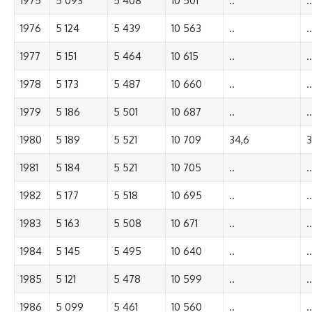
1975
5 093
5 408
10 501
..
..
1976
5 124
5 439
10 563
..
..
1977
5 151
5 464
10 615
..
..
1978
5 173
5 487
10 660
..
..
1979
5 186
5 501
10 687
..
..
1980
5 189
5 521
10 709
34,6
3
1981
5 184
5 521
10 705
..
..
1982
5 177
5 518
10 695
..
..
1983
5 163
5 508
10 671
..
..
1984
5 145
5 495
10 640
..
..
1985
5 121
5 478
10 599
..
..
1986
5 099
5 461
10 560
..
..