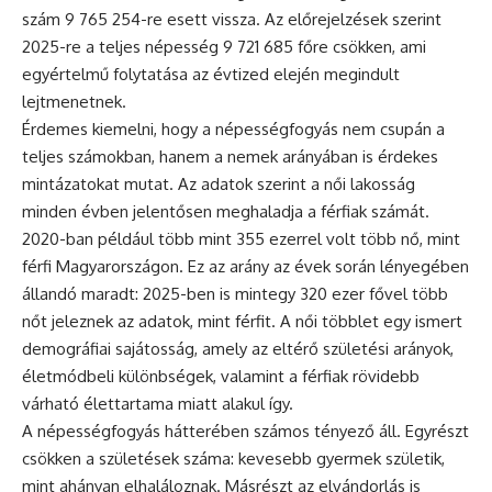
szám 9 765 254-re esett vissza. Az előrejelzések szerint
2025-re a teljes népesség 9 721 685 főre csökken, ami
egyértelmű folytatása az évtized elején megindult
lejtmenetnek.
Érdemes kiemelni, hogy a népességfogyás nem csupán a
teljes számokban, hanem a nemek arányában is érdekes
mintázatokat mutat. Az adatok szerint a női lakosság
minden évben jelentősen meghaladja a férfiak számát.
2020-ban például több mint 355 ezerrel volt több nő, mint
férfi Magyarországon. Ez az arány az évek során lényegében
állandó maradt: 2025-ben is mintegy 320 ezer fővel több
nőt jeleznek az adatok, mint férfit. A női többlet egy ismert
demográfiai sajátosság, amely az eltérő születési arányok,
életmódbeli különbségek, valamint a férfiak rövidebb
várható élettartama miatt alakul így.
A népességfogyás hátterében számos tényező áll. Egyrészt
csökken a születések száma: kevesebb gyermek születik,
mint ahányan elhaláloznak. Másrészt az elvándorlás is