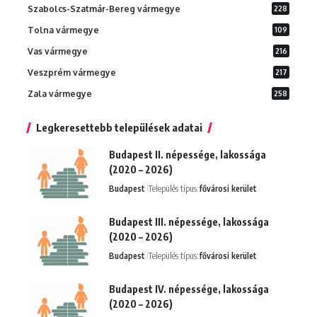
Szabolcs-Szatmár-Bereg vármegye
228
Tolna vármegye
109
Vas vármegye
216
Veszprém vármegye
217
Zala vármegye
258
Legkeresettebb települések adatai
Budapest II. népessége, lakossága
(2020 – 2026)
Budapest
Település típus:
fővárosi kerület
Budapest III. népessége, lakossága
(2020 – 2026)
Budapest
Település típus:
fővárosi kerület
Budapest IV. népessége, lakossága
(2020 – 2026)