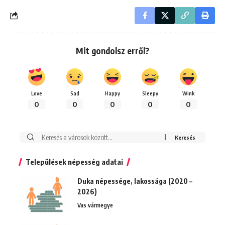
Mit gondolsz erről?
Love
Sad
Happy
Sleepy
Wink
0
0
0
0
0
Keresés:
Települések népesség adatai
Duka népessége, lakossága (2020 –
2026)
Vas vármegye