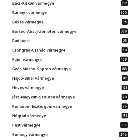
Bács-Kiskun vármegye
119
Baranya vármegye
300
Békés vármegye
75
Borsod-Abaúj-Zemplén vármegye
358
Budapest
23
Csongrád-Csanád vármegye
60
Fejér vármegye
108
Győr-Moson-Sopron vármegye
183
Hajdú-Bihar vármegye
82
Heves vármegye
121
Jász-Nagykun-Szolnok vármegye
78
Komárom-Esztergom vármegye
76
Nógrád vármegye
131
Pest vármegye
187
Somogy vármegye
246