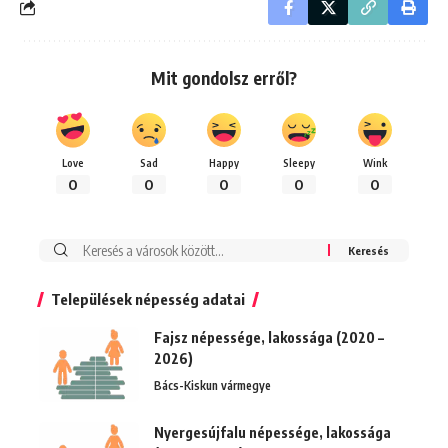
Mit gondolsz erről?
Love
Sad
Happy
Sleepy
Wink
0
0
0
0
0
Keresés:
Települések népesség adatai
Fajsz népessége, lakossága (2020 –
2026)
Bács-Kiskun vármegye
Nyergesújfalu népessége, lakossága