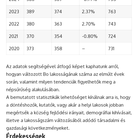
2023
389
374
2.37%
763
2022
380
363
2.70%
743
2021
370
354
-0.80%
724
2020
373
358
–
731
Az adatok segítségével átfogó képet kaphatunk arról,
hogyan változott Bo lakosságának száma az elmúlt évek
során, valamint milyen tendenciák figyelhetők meg a
népsűrűség alakulásában.
A bemutatott statisztikák lehetőséget kínálnak arra is, hogy
a döntéshozók, kutatók, vagy akár a helyi lakosok jobban
megértsék a község fejlődési irányait, demográfiai kihívásait,
illetve a lakosságszám változásából adódó társadalmi és
gazdasági következményeket.
Érdekességek