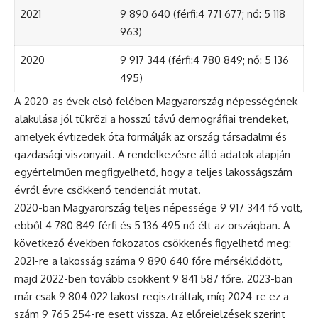
2021
9 890 640 (férfi:4 771 677; nő: 5 118
963)
2020
9 917 344 (férfi:4 780 849; nő: 5 136
495)
A 2020-as évek első felében Magyarország népességének
alakulása jól tükrözi a hosszú távú demográfiai trendeket,
amelyek évtizedek óta formálják az ország társadalmi és
gazdasági viszonyait. A rendelkezésre álló adatok alapján
egyértelműen megfigyelhető, hogy a teljes lakosságszám
évről évre csökkenő tendenciát mutat.
2020-ban Magyarország teljes népessége 9 917 344 fő volt,
ebből 4 780 849 férfi és 5 136 495 nő élt az országban. A
következő években fokozatos csökkenés figyelhető meg:
2021-re a lakosság száma 9 890 640 főre mérséklődött,
majd 2022-ben tovább csökkent 9 841 587 főre. 2023-ban
már csak 9 804 022 lakost regisztráltak, míg 2024-re ez a
szám 9 765 254-re esett vissza. Az előrejelzések szerint