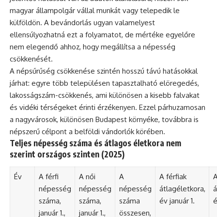
magyar állampolgár vállal munkát vagy telepedik le
külföldön. A bevándorlás ugyan valamelyest
ellensúlyozhatná ezt a folyamatot, de mértéke egyelőre
nem elegendő ahhoz, hogy megállítsa a népesség
csökkenését.
A népsűrűség csökkenése szintén hosszú távú hatásokkal
járhat: egyre több településen tapasztalható elöregedés,
lakosságszám-csökkenés, ami különösen a kisebb falvakat
és vidéki térségeket érinti érzékenyen. Ezzel párhuzamosan
a nagyvárosok, különösen Budapest környéke, továbbra is
népszerű célpont a belföldi vándorlók körében.
Teljes népesség száma és átlagos életkora nem
szerint országos szinten (2025)
Év
A férfi
A női
A
A férfiak
A
népesség
népesség
népesség
átlagéletkora,
á
száma,
száma,
száma
év január 1.
é
január 1.,
január 1.,
összesen,