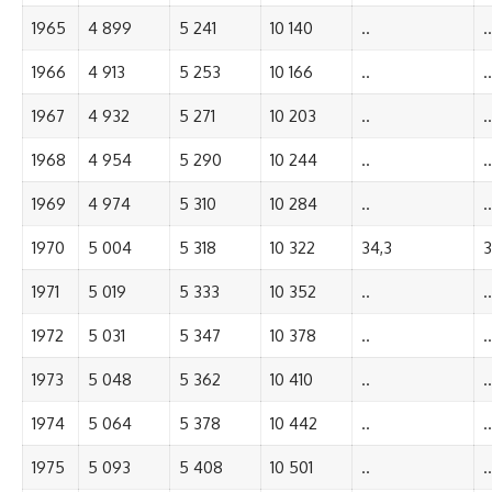
1965
4 899
5 241
10 140
..
..
1966
4 913
5 253
10 166
..
..
1967
4 932
5 271
10 203
..
..
1968
4 954
5 290
10 244
..
..
1969
4 974
5 310
10 284
..
..
1970
5 004
5 318
10 322
34,3
3
1971
5 019
5 333
10 352
..
..
1972
5 031
5 347
10 378
..
..
1973
5 048
5 362
10 410
..
..
1974
5 064
5 378
10 442
..
..
1975
5 093
5 408
10 501
..
..