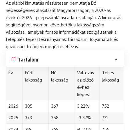
Az alábbi kimutatás részletesen bemutatja Bő
népességének alakulását Magyarországon, a 2020-as
évektől 2026-ig népszámlálási adatok alapján. A kimutatás
segítségével nyomon követhetők a lakosságszám
változásai, amelyek fontos információkat szolgáltatnak a
település fejlesztési irányainak, társadalmi folyamataik és
gazdasági trendjeik megértéséhez is.
Tartalom
Év
Férfi
Női
Változás
Teljes
lakosság
lakosság
az előző
lakosság
évhez
képest
2026
385
367
3.22%
752
2025
373
358
-3.37%
731
2024
386
369
-0.77%
755