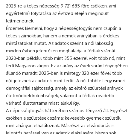
2025-re a teljes népesség 9 721 685 főre csökken, ami
egyértelmű folytatása az évtized elején megindult
lejtmenetnek.
Érdemes kiemelni, hogy a népességfogyás nem csupán a
teljes számokban, hanem a nemek arányában is érdekes
mintázatokat mutat. Az adatok szerint a női lakosság
minden évben jelentősen meghaladja a férfiak számát.
2020-ban például több mint 355 ezerrel volt több nő, mint
férfi Magyarországon. Ez az arány az évek során lényegében
állandó maradt: 2025-ben is mintegy 320 ezer fővel több
nőt jeleznek az adatok, mint férfit. A női többlet egy ismert
demográfiai sajátosság, amely az eltérő születési arányok,
életmódbeli különbségek, valamint a férfiak rövidebb
várható élettartama miatt alakul így.
A népességfogyás hátterében számos tényező áll. Egyrészt
csökken a születések száma: kevesebb gyermek születik,
mint ahányan elhaláloznak. Másrészt az elvándorlás is
jelentős hatással van az adatok alakulására, hiszen sok