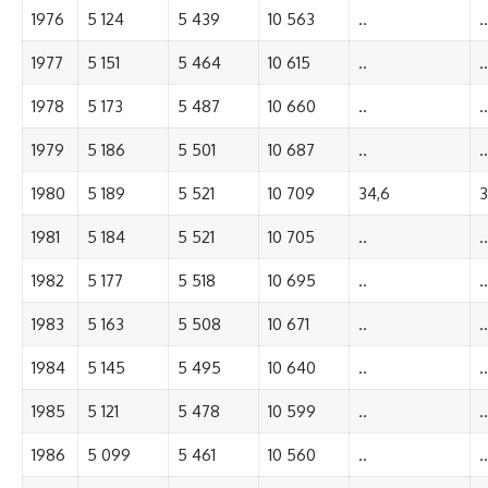
1976
5 124
5 439
10 563
..
..
1977
5 151
5 464
10 615
..
..
1978
5 173
5 487
10 660
..
..
1979
5 186
5 501
10 687
..
..
1980
5 189
5 521
10 709
34,6
3
1981
5 184
5 521
10 705
..
..
1982
5 177
5 518
10 695
..
..
1983
5 163
5 508
10 671
..
..
1984
5 145
5 495
10 640
..
..
1985
5 121
5 478
10 599
..
..
1986
5 099
5 461
10 560
..
..