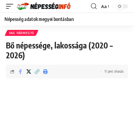
Aa
Font
Resizer
Népesség adatok megyei bontásban
VAS VÁRMEGYE
Bő népessége, lakossága (2020 –
2026)
11 perc olvasás