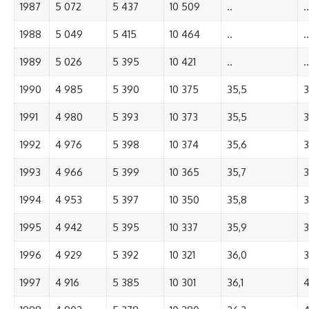
1987
5 072
5 437
10 509
..
..
1988
5 049
5 415
10 464
..
..
1989
5 026
5 395
10 421
..
..
1990
4 985
5 390
10 375
35,5
3
1991
4 980
5 393
10 373
35,5
3
1992
4 976
5 398
10 374
35,6
3
1993
4 966
5 399
10 365
35,7
3
1994
4 953
5 397
10 350
35,8
3
1995
4 942
5 395
10 337
35,9
3
1996
4 929
5 392
10 321
36,0
3
1997
4 916
5 385
10 301
36,1
4