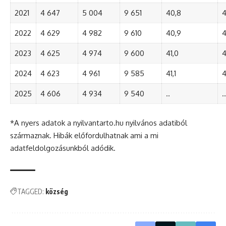
2021
4 647
5 004
9 651
40,8
4
2022
4 629
4 982
9 610
40,9
4
2023
4 625
4 974
9 600
41,0
4
2024
4 623
4 961
9 585
41,1
4
2025
4 606
4 934
9 540
..
..
*A nyers adatok a nyilvantarto.hu nyilvános adatiból
származnak. Hibák előfordulhatnak ami a mi
adatfeldolgozásunkból adódik.
TAGGED:
község