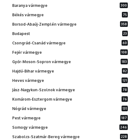
Baranya vármegye
300
Békés vármegye
75
Borsod-Abaúj-Zemplén vármegye
358
Budapest
23
Csongrád-Csanád vármegye
60
Fejér vármegye
108
Győr-Moson-Sopron vármegye
183
Hajdú-Bihar vármegye
82
Heves vármegye
121
Jász-Nagykun-Szolnok vármegye
78
Komárom-Esztergom vármegye
76
Nógrád vármegye
131
Pest vármegye
187
Somogy vármegye
246
Szabolcs-Szatmár-Bereg vármegye
228