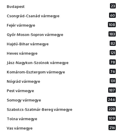
23
Budapest
60
Csongrád-Csanád vármegye
108
Fejér vármegye
183
Győr-Moson-Sopron vármegye
82
Hajdú-Bihar vármegye
121
Heves vármegye
78
Jász-Nagykun-Szolnok vármegye
76
Komárom-Esztergom vármegye
131
Nógrád vármegye
187
Pest vármegye
246
Somogy vármegye
228
Szabolcs-Szatmár-Bereg vármegye
109
Tolna vármegye
216
Vas vármegye