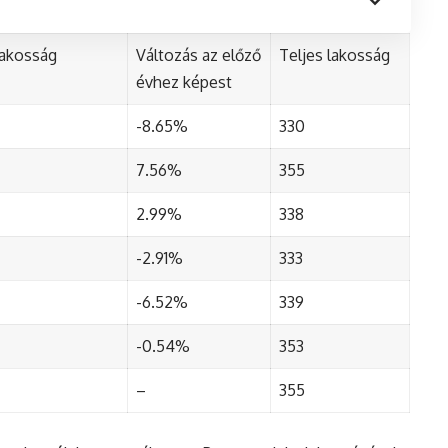
lakosság
Változás az előző
Teljes lakosság
évhez képest
-8.65%
330
7.56%
355
2.99%
338
-2.91%
333
-6.52%
339
-0.54%
353
–
355