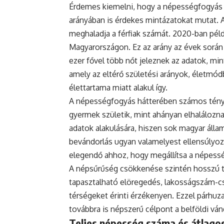
Érdemes kiemelni, hogy a népességfogyás
arányában is érdekes mintázatokat mutat. 
meghaladja a férfiak számát. 2020-ban példá
Magyarországon. Ez az arány az évek során
ezer fővel több nőt jeleznek az adatok, mint
amely az eltérő születési arányok, életmódb
élettartama miatt alakul így.
A népességfogyás hátterében számos ténye
gyermek születik, mint ahányan elhaláloznak
adatok alakulására, hiszen sok magyar állam
bevándorlás ugyan valamelyest ellensúlyoz
elegendő ahhoz, hogy megállítsa a népess
A népsűrűség csökkenése szintén hosszú tá
tapasztalható elöregedés, lakosságszám-cs
térségeket érinti érzékenyen. Ezzel párh
továbbra is népszerű célpont a belföldi vá
Teljes népesség száma és átlagos