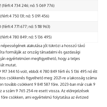
 (férfi:4 734 246; nő: 5 069 776)
(férfi:4 750 131; nő: 5 091 456)
(férfi:4 771 677; nő: 5 118 963)
(férfi:4 780 849; nő: 5 136 495)
népességének alakulása jól tükrözi a hosszú távú
ta formálják az ország társadalmi és gazdasági
apján egyértelműen megfigyelhető, hogy a teljes
iát mutat.
17 344 fő volt, ebből 4 780 849 férfi és 5 136 495 nő élt
tos csökkenés figyelhető meg: 2021-re a lakosság száma
n tovább csökkent 9 841 587 főre. 2023-ban már csak 9
z a szám 9 765 254-re esett vissza. Az előrejelzések
5 főre csökken, ami egyértelmű folytatása az évtized