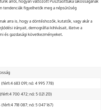
tunk arról, hogyan változott Pusztaottlaka lakosságának
en tendenciák figyelhetők meg a népsűrűség
nak arra is, hogy a döntéshozók, kutatók, vagy akár a
ődési irányait, demográfiai kihívásait, illetve a
lmi és gazdasági következményeket.
kosság
(férfi:4 683 091; nő: 4 995 778)
(férfi:4 700 472; nő: 5 021 213)
(férfi:4 718 087; nő: 5 047 167)