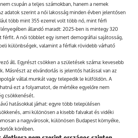
 nem csupán a teljes számokban, hanem a nemek
Az adatok szerint a női lakosság minden évben jelentősen
ul több mint 355 ezerrel volt több nő, mint férfi
 lényegében állandó maradt: 2025-ben is mintegy 320
 férfit. A női többlet egy ismert demográfiai sajátosság,
eli különbségek, valamint a férfiak rövidebb várható
ző áll. Egyrészt csökken a születések száma: kevesebb
. Másrészt az elvándorlás is jelentős hatással van az
polgár vállal munkát vagy telepedik le külföldön. A
hatná ezt a folyamatot, de mértéke egyelőre nem
ég csökkenését.
vú hatásokkal járhat: egyre több településen
ökkenés, ami különösen a kisebb falvakat és vidéki
uzamosan a nagyvárosok, különösen Budapest környéke,
ndorlók körében.
 életkora nem szerint országos szinten