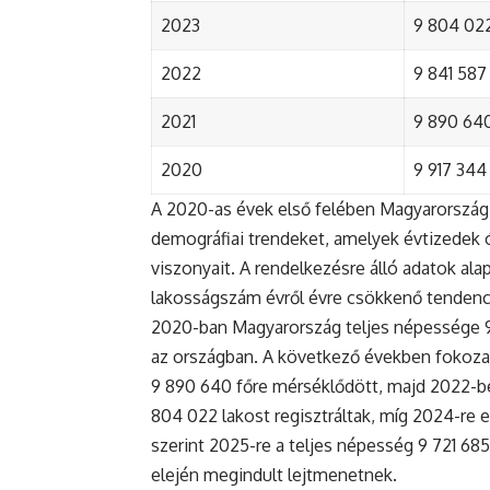
2023
9 804 022
2022
9 841 587 
2021
9 890 640 
2020
9 917 344 
A 2020-as évek első felében Magyarország 
demográfiai trendeket, amelyek évtizedek ó
viszonyait. A rendelkezésre álló adatok al
lakosságszám évről évre csökkenő tendenc
2020-ban Magyarország teljes népessége 9 9
az országban. A következő években fokoza
9 890 640 főre mérséklődött, majd 2022-be
804 022 lakost regisztráltak, míg 2024-re e
szerint 2025-re a teljes népesség 9 721 68
elején megindult lejtmenetnek.