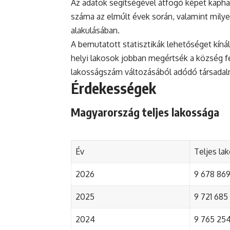
Az adatok segítségével átfogó képet kapha
száma az elmúlt évek során, valamint mily
alakulásában.
A bemutatott statisztikák lehetőséget kínál
helyi lakosok jobban megértsék a község fejl
lakosságszám változásából adódó társada
Érdekességek
Magyarország teljes lakossága
Év
Teljes la
2026
9 678 869 
2025
9 721 685 
2024
9 765 254 