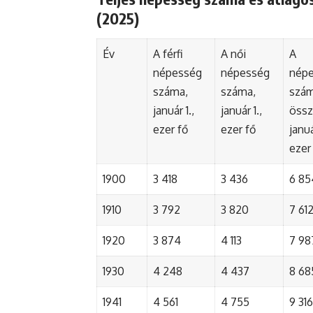
(2025)
Év
A férfi
A női
A
népesség
népesség
nép
száma,
száma,
szá
január 1.,
január 1.,
össz
ezer fő
ezer fő
januá
ezer
1900
3 418
3 436
6 85
1910
3 792
3 820
7 61
1920
3 874
4 113
7 98
1930
4 248
4 437
8 68
1941
4 561
4 755
9 316