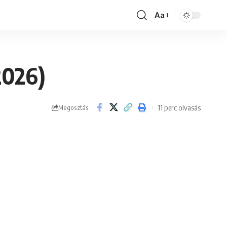
Aa
Font
Resizer
2026)
11 perc olvasás
Megosztás