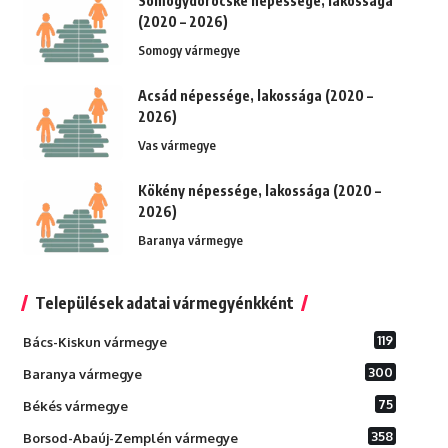
Somogydöröcske népessége, lakossága
(2020 – 2026)
Somogy vármegye
Acsád népessége, lakossága (2020 –
2026)
Vas vármegye
Kökény népessége, lakossága (2020 –
2026)
Baranya vármegye
Települések adatai vármegyénkként
119
Bács-Kiskun vármegye
300
Baranya vármegye
75
Békés vármegye
358
Borsod-Abaúj-Zemplén vármegye