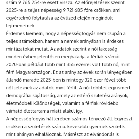
szám 9 765 254-re esett vissza. Az előrejelzések szerint
2025-re a teljes népesség 9 721 685 főre csökken, ami
egyértelmű folytatása az évtized elején megindult
lejtmenetnek.
Érdemes kiemelni, hogy a népességfogyás nem csupán a
teljes számokban, hanem a nemek arányában is érdekes
mintázatokat mutat. Az adatok szerint a női lakosság
minden évben jelentősen meghaladja a férfiak számát.
2020-ban például több mint 355 ezerrel volt több nő, mint
férfi Magyarországon. Ez az arány az évek során lényegében
állandó maradt: 2025-ben is mintegy 320 ezer fővel több
nőt jeleznek az adatok, mint férfit. A női többlet egy ismert
demográfiai sajátosság, amely az eltérő születési arányok,
életmódbeli különbségek, valamint a férfiak rövidebb
várható élettartama miatt alakul így.
A népességfogyás hátterében számos tényező áll. Egyrészt
csökken a születések száma: kevesebb gyermek születik,
mint ahányan elhaláloznak. Másrészt az elvándorlás is