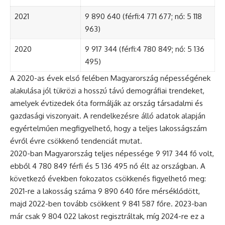
2021
9 890 640 (férfi:4 771 677; nő: 5 118
963)
2020
9 917 344 (férfi:4 780 849; nő: 5 136
495)
A 2020-as évek első felében Magyarország népességének
alakulása jól tükrözi a hosszú távú demográfiai trendeket,
amelyek évtizedek óta formálják az ország társadalmi és
gazdasági viszonyait. A rendelkezésre álló adatok alapján
egyértelműen megfigyelhető, hogy a teljes lakosságszám
évről évre csökkenő tendenciát mutat.
2020-ban Magyarország teljes népessége 9 917 344 fő volt,
ebből 4 780 849 férfi és 5 136 495 nő élt az országban. A
következő években fokozatos csökkenés figyelhető meg:
2021-re a lakosság száma 9 890 640 főre mérséklődött,
majd 2022-ben tovább csökkent 9 841 587 főre. 2023-ban
már csak 9 804 022 lakost regisztráltak, míg 2024-re ez a