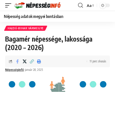
Aa
Font
Resizer
Népesség adatok megyei bontásban
HAJDÚ-BIHAR VÁRMEGYE
Bagamér népessége, lakossága
(2020 – 2026)
11 perc olvasás
Népességinfó
január 28, 2025