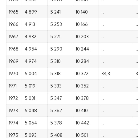
1965
4 899
5 241
10 140
..
..
1966
4 913
5 253
10 166
..
..
1967
4 932
5 271
10 203
..
..
1968
4 954
5 290
10 244
..
..
1969
4 974
5 310
10 284
..
..
1970
5 004
5 318
10 322
34,3
3
1971
5 019
5 333
10 352
..
..
1972
5 031
5 347
10 378
..
..
1973
5 048
5 362
10 410
..
..
1974
5 064
5 378
10 442
..
..
1975
5 093
5 408
10 501
..
..