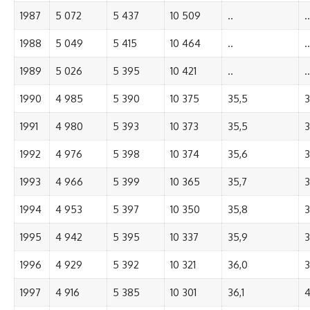
1987
5 072
5 437
10 509
..
..
1988
5 049
5 415
10 464
..
..
1989
5 026
5 395
10 421
..
..
1990
4 985
5 390
10 375
35,5
3
1991
4 980
5 393
10 373
35,5
3
1992
4 976
5 398
10 374
35,6
3
1993
4 966
5 399
10 365
35,7
3
1994
4 953
5 397
10 350
35,8
3
1995
4 942
5 395
10 337
35,9
3
1996
4 929
5 392
10 321
36,0
3
1997
4 916
5 385
10 301
36,1
4