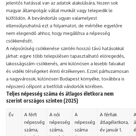
jelentős hatással van az adatok alakulására, hiszen sok
magyar állampolgár vállal munkát vagy telepedik le
külföldön. A bevándorlás ugyan valamelyest
ellensúlyozhatná ezt a folyamatot, de mértéke egyelőre
nem elegendő ahhoz, hogy megállítsa a népesség
csökkenését.
A népsűrűség csökkenése szintén hosszú távú hatásokkal
járhat: egyre több településen tapasztalható elöregedés,
lakosságszám-csökkenés, ami különösen a kisebb falvakat
és vidéki térségeket érinti érzékenyen. Ezzel párhuzamosan
a nagyvárosok, különösen Budapest környéke, továbbra is
népszerű célpont a belföldi vándorlók körében.
Teljes népesség száma és átlagos életkora nem
szerint országos szinten (2025)
Év
A férfi
A női
A
A férfiak
A
népesség
népesség
népesség
átlagéletkora,
á
száma,
száma,
száma
év január 1.
é