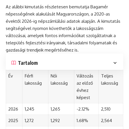
Az alábbi kimutatás részletesen bemutatja Bagamér
népességének alakulását Magyarországon, a 2020-as
évektől 2026-ig népszámlálási adatok alapján. A kimutatás
segítségével nyomon követhetők a lakosságszám
változásai, amelyek fontos információkat szolgáltatnak a
település fejlesztési irányainak, társadalmi folyamataik és
gazdasági trendjeik megértéséhez is.
Tartalom
Év
Férfi
Női
Változás
Teljes
lakosság
lakosság
az előző
lakosság
évhez
képest
2026
1,245
1,265
-2.12%
2,510
2025
1,272
1,292
1.68%
2,564