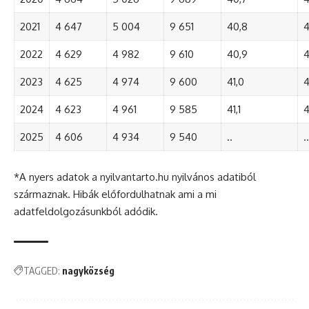
2021
4 647
5 004
9 651
40,8
4
2022
4 629
4 982
9 610
40,9
4
2023
4 625
4 974
9 600
41,0
4
2024
4 623
4 961
9 585
41,1
4
2025
4 606
4 934
9 540
..
..
*A nyers adatok a nyilvantarto.hu nyilvános adatiból
származnak. Hibák előfordulhatnak ami a mi
adatfeldolgozásunkból adódik.
TAGGED:
nagyközség