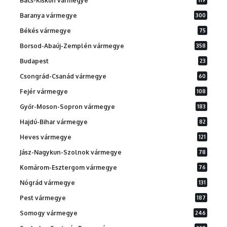
Bács-Kiskun vármegye
Baranya vármegye
300
Békés vármegye
75
Borsod-Abaúj-Zemplén vármegye
358
Budapest
23
Csongrád-Csanád vármegye
60
Fejér vármegye
108
Győr-Moson-Sopron vármegye
183
Hajdú-Bihar vármegye
82
Heves vármegye
121
Jász-Nagykun-Szolnok vármegye
78
Komárom-Esztergom vármegye
76
Nógrád vármegye
131
Pest vármegye
187
Somogy vármegye
246