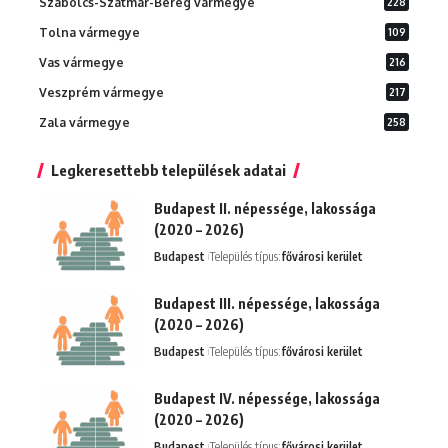
Szabolcs-Szatmár-Bereg vármegye
228
Tolna vármegye
109
Vas vármegye
216
Veszprém vármegye
217
Zala vármegye
258
Legkeresettebb települések adatai
Budapest II. népessége, lakossága
(2020 – 2026)
Budapest
Település típus:
fővárosi kerület
Budapest III. népessége, lakossága
(2020 – 2026)
Budapest
Település típus:
fővárosi kerület
Budapest IV. népessége, lakossága
(2020 – 2026)
Budapest
Település típus:
fővárosi kerület