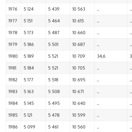
1976
5 124
5 439
10 563
..
..
1977
5 151
5 464
10 615
..
..
1978
5 173
5 487
10 660
..
..
1979
5 186
5 501
10 687
..
..
1980
5 189
5 521
10 709
34,6
3
1981
5 184
5 521
10 705
..
..
1982
5 177
5 518
10 695
..
..
1983
5 163
5 508
10 671
..
..
1984
5 145
5 495
10 640
..
..
1985
5 121
5 478
10 599
..
..
1986
5 099
5 461
10 560
..
..