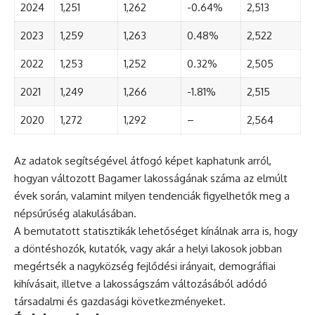
2024
1,251
1,262
-0.64%
2,513
2023
1,259
1,263
0.48%
2,522
2022
1,253
1,252
0.32%
2,505
2021
1,249
1,266
-1.81%
2,515
2020
1,272
1,292
–
2,564
Az adatok segítségével átfogó képet kaphatunk arról,
hogyan változott Bagamer lakosságának száma az elmúlt
évek során, valamint milyen tendenciák figyelhetők meg a
népsűrűség alakulásában.
A bemutatott statisztikák lehetőséget kínálnak arra is, hogy
a döntéshozók, kutatók, vagy akár a helyi lakosok jobban
megértsék a nagyközség fejlődési irányait, demográfiai
kihívásait, illetve a lakosságszám változásából adódó
társadalmi és gazdasági következményeket.