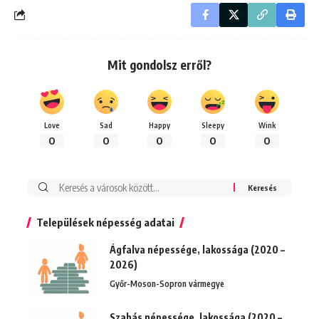
Mit gondolsz erről?
Love
Sad
Happy
Sleepy
Wink
0
0
0
0
0
Keresés:
Települések népesség adatai
Ágfalva népessége, lakossága (2020 –
2026)
Győr-Moson-Sopron vármegye
Szabás népessége, lakossága (2020 –