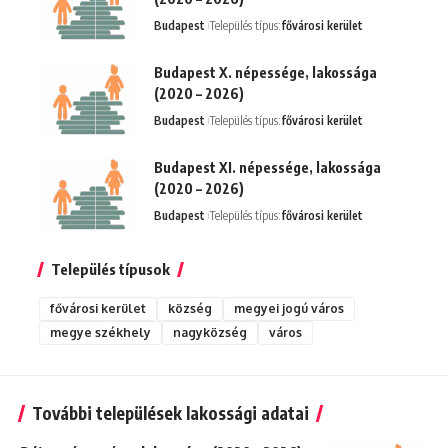
Budapest
Település típus:
fővárosi kerület
Budapest X. népessége, lakossága
(2020 – 2026)
Budapest
Település típus:
fővárosi kerület
Budapest XI. népessége, lakossága
(2020 – 2026)
Budapest
Település típus:
fővárosi kerület
Település típusok
fővárosi kerület
község
megyei jogú város
megye székhely
nagyközség
város
További települések lakossági adatai