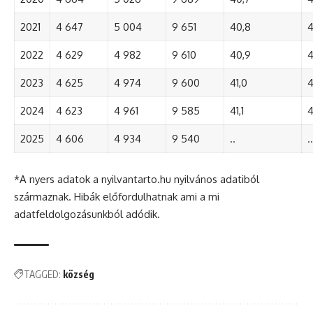
2021
4 647
5 004
9 651
40,8
4
2022
4 629
4 982
9 610
40,9
4
2023
4 625
4 974
9 600
41,0
4
2024
4 623
4 961
9 585
41,1
4
2025
4 606
4 934
9 540
..
..
*A nyers adatok a nyilvantarto.hu nyilvános adatiból
származnak. Hibák előfordulhatnak ami a mi
adatfeldolgozásunkból adódik.
TAGGED:
község