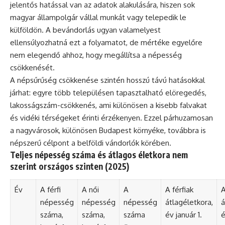
jelentős hatással van az adatok alakulására, hiszen sok
magyar állampolgár vállal munkát vagy telepedik le
külföldön. A bevándorlás ugyan valamelyest
ellensúlyozhatná ezt a folyamatot, de mértéke egyelőre
nem elegendő ahhoz, hogy megállítsa a népesség
csökkenését.
A népsűrűség csökkenése szintén hosszú távú hatásokkal
járhat: egyre több településen tapasztalható elöregedés,
lakosságszám-csökkenés, ami különösen a kisebb falvakat
és vidéki térségeket érinti érzékenyen. Ezzel párhuzamosan
a nagyvárosok, különösen Budapest környéke, továbbra is
népszerű célpont a belföldi vándorlók körében.
Teljes népesség száma és átlagos életkora nem
szerint országos szinten (2025)
Év
A férfi
A női
A
A férfiak
A
népesség
népesség
népesség
átlagéletkora,
á
száma,
száma,
száma
év január 1.
é