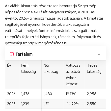
Az alábbi kimutatás részletesen bemutatja Szigetcsép
népességének alakulását Magyarországon, a 2020-as
évektől 2026-ig népszámlálási adatok alapján. A kimutatás
segítségével nyomon követhetők a lakosságszám
változásai, amelyek fontos információkat szolgáltatnak a
település fejlesztési irányainak, társadalmi folyamataik és
gazdasági trendjeik megértéséhez is.
Tartalom
Év
Férfi
Női
Változás
Teljes
lakosság
lakosság
az előző
lakosság
évhez
képest
2026
1,476
1,480
19.13%
2,956
2025
1,239
1,311
-14.79%
2,550