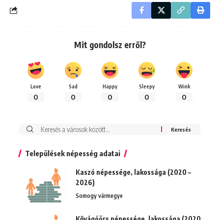
Mit gondolsz erről?
Love
Sad
Happy
Sleepy
Wink
0
0
0
0
0
Keresés:
Települések népesség adatai
Kaszó népessége, lakossága (2020 –
2026)
Somogy vármegye
Kővágóörs népessége, lakossága (2020