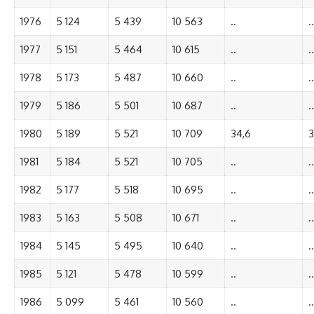
1976
5 124
5 439
10 563
..
..
1977
5 151
5 464
10 615
..
..
1978
5 173
5 487
10 660
..
..
1979
5 186
5 501
10 687
..
..
1980
5 189
5 521
10 709
34,6
3
1981
5 184
5 521
10 705
..
..
1982
5 177
5 518
10 695
..
..
1983
5 163
5 508
10 671
..
..
1984
5 145
5 495
10 640
..
..
1985
5 121
5 478
10 599
..
..
1986
5 099
5 461
10 560
..
..