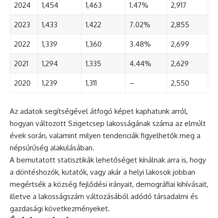
2024
1,454
1,463
1.47%
2,917
2023
1,433
1,422
7.02%
2,855
2022
1,339
1,360
3.48%
2,699
2021
1,294
1,335
4.44%
2,629
2020
1,239
1,311
–
2,550
Az adatok segítségével átfogó képet kaphatunk arról,
hogyan változott Szigetcsep lakosságának száma az elmúlt
évek során, valamint milyen tendenciák figyelhetők meg a
népsűrűség alakulásában.
A bemutatott statisztikák lehetőséget kínálnak arra is, hogy
a döntéshozók, kutatók, vagy akár a helyi lakosok jobban
megértsék a község fejlődési irányait, demográfiai kihívásait,
illetve a lakosságszám változásából adódó társadalmi és
gazdasági következményeket.