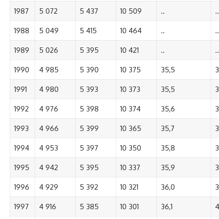
1987
5 072
5 437
10 509
..
..
1988
5 049
5 415
10 464
..
..
1989
5 026
5 395
10 421
..
..
1990
4 985
5 390
10 375
35,5
3
1991
4 980
5 393
10 373
35,5
3
1992
4 976
5 398
10 374
35,6
3
1993
4 966
5 399
10 365
35,7
3
1994
4 953
5 397
10 350
35,8
3
1995
4 942
5 395
10 337
35,9
3
1996
4 929
5 392
10 321
36,0
3
1997
4 916
5 385
10 301
36,1
4