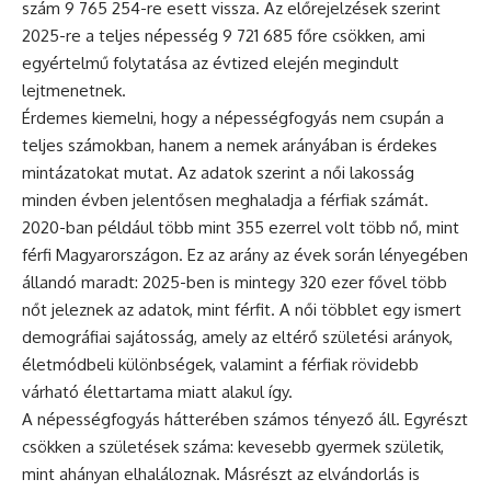
szám 9 765 254-re esett vissza. Az előrejelzések szerint
2025-re a teljes népesség 9 721 685 főre csökken, ami
egyértelmű folytatása az évtized elején megindult
lejtmenetnek.
Érdemes kiemelni, hogy a népességfogyás nem csupán a
teljes számokban, hanem a nemek arányában is érdekes
mintázatokat mutat. Az adatok szerint a női lakosság
minden évben jelentősen meghaladja a férfiak számát.
2020-ban például több mint 355 ezerrel volt több nő, mint
férfi Magyarországon. Ez az arány az évek során lényegében
állandó maradt: 2025-ben is mintegy 320 ezer fővel több
nőt jeleznek az adatok, mint férfit. A női többlet egy ismert
demográfiai sajátosság, amely az eltérő születési arányok,
életmódbeli különbségek, valamint a férfiak rövidebb
várható élettartama miatt alakul így.
A népességfogyás hátterében számos tényező áll. Egyrészt
csökken a születések száma: kevesebb gyermek születik,
mint ahányan elhaláloznak. Másrészt az elvándorlás is