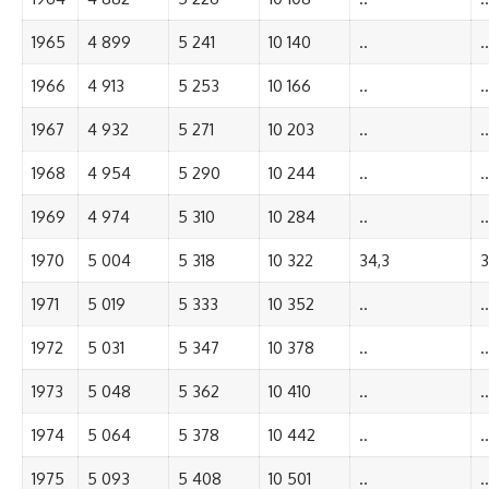
1965
4 899
5 241
10 140
..
..
1966
4 913
5 253
10 166
..
..
1967
4 932
5 271
10 203
..
..
1968
4 954
5 290
10 244
..
..
1969
4 974
5 310
10 284
..
..
1970
5 004
5 318
10 322
34,3
3
1971
5 019
5 333
10 352
..
..
1972
5 031
5 347
10 378
..
..
1973
5 048
5 362
10 410
..
..
1974
5 064
5 378
10 442
..
..
1975
5 093
5 408
10 501
..
..