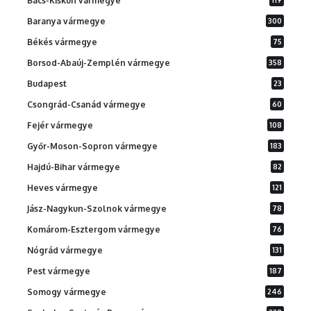
Bács-Kiskun vármegye
Baranya vármegye
300
Békés vármegye
75
Borsod-Abaúj-Zemplén vármegye
358
Budapest
23
Csongrád-Csanád vármegye
60
Fejér vármegye
108
Győr-Moson-Sopron vármegye
183
Hajdú-Bihar vármegye
82
Heves vármegye
121
Jász-Nagykun-Szolnok vármegye
78
Komárom-Esztergom vármegye
76
Nógrád vármegye
131
Pest vármegye
187
Somogy vármegye
246