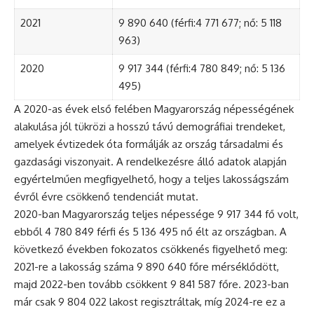
2021
9 890 640 (férfi:4 771 677; nő: 5 118
963)
2020
9 917 344 (férfi:4 780 849; nő: 5 136
495)
A 2020-as évek első felében Magyarország népességének
alakulása jól tükrözi a hosszú távú demográfiai trendeket,
amelyek évtizedek óta formálják az ország társadalmi és
gazdasági viszonyait. A rendelkezésre álló adatok alapján
egyértelműen megfigyelhető, hogy a teljes lakosságszám
évről évre csökkenő tendenciát mutat.
2020-ban Magyarország teljes népessége 9 917 344 fő volt,
ebből 4 780 849 férfi és 5 136 495 nő élt az országban. A
következő években fokozatos csökkenés figyelhető meg:
2021-re a lakosság száma 9 890 640 főre mérséklődött,
majd 2022-ben tovább csökkent 9 841 587 főre. 2023-ban
már csak 9 804 022 lakost regisztráltak, míg 2024-re ez a