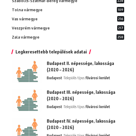
Szabolcs-Szatmár-Bereg vármegye
228
Tolna vármegye
109
Vas vármegye
216
Veszprém vármegye
217
Zala vármegye
258
Legkeresettebb települések adatai
Budapest II. népessége, lakossága
(2020 – 2026)
Budapest
Település típus:
fővárosi kerület
Budapest III. népessége, lakossága
(2020 – 2026)
Budapest
Település típus:
fővárosi kerület
Budapest IV. népessége, lakossága
(2020 – 2026)
Budapest
Település típus:
fővárosi kerület