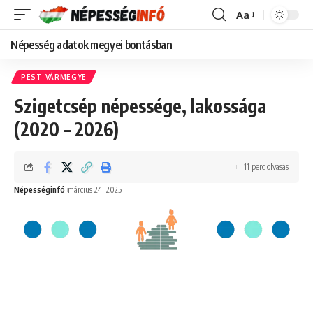
Aa
Font
Resizer
Népesség adatok megyei bontásban
PEST VÁRMEGYE
Szigetcsép népessége, lakossága
(2020 – 2026)
11 perc olvasás
Népességinfó
március 24, 2025