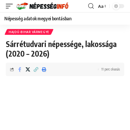
Aa
Font
Resizer
Népesség adatok megyei bontásban
HAJDÚ-BIHAR VÁRMEGYE
Sárrétudvari népessége, lakossága
(2020 – 2026)
11 perc olvasás