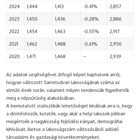
2024
1,444
1,413
-0.41%
2,857
2023
1,450
1,436
-0.28%
2,886
2022
1,454
1,463
-0.55%
2,917
2021
1,462
1,488
-0.61%
2,950
2020
1,471
1,468
–
2,939
Az adatok segítségével átfogó képet kaphatunk arról,
hogyan változott Sarretudvari lakosságának száma az
elmúlt évek során, valamint milyen tendenciák figyelhetők
meg a népsűrűség alakulásában.
A bemutatott statisztikák lehetőséget kínálnak arra is, hogy
a döntéshozók, kutatók, vagy akár a helyi lakosok jobban
megértsék a nagyközség fejlődési irányait, demográfiai
kihívásait, illetve a lakosságszám változásából adódó
társadalmi és gazdasági következményeket.