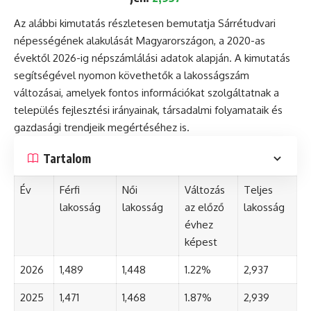
Az alábbi kimutatás részletesen bemutatja Sárrétudvari
népességének alakulását Magyarországon, a 2020-as
évektől 2026-ig népszámlálási adatok alapján. A kimutatás
segítségével nyomon követhetők a lakosságszám
változásai, amelyek fontos információkat szolgáltatnak a
település fejlesztési irányainak, társadalmi folyamataik és
gazdasági trendjeik megértéséhez is.
Tartalom
Év
Férfi
Női
Változás
Teljes
lakosság
lakosság
az előző
lakosság
évhez
képest
2026
1,489
1,448
1.22%
2,937
2025
1,471
1,468
1.87%
2,939