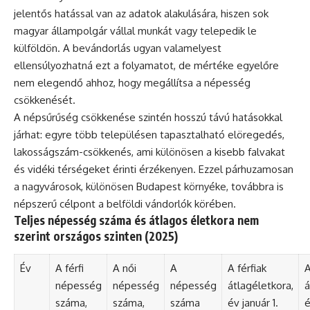
jelentős hatással van az adatok alakulására, hiszen sok
magyar állampolgár vállal munkát vagy telepedik le
külföldön. A bevándorlás ugyan valamelyest
ellensúlyozhatná ezt a folyamatot, de mértéke egyelőre
nem elegendő ahhoz, hogy megállítsa a népesség
csökkenését.
A népsűrűség csökkenése szintén hosszú távú hatásokkal
járhat: egyre több településen tapasztalható elöregedés,
lakosságszám-csökkenés, ami különösen a kisebb falvakat
és vidéki térségeket érinti érzékenyen. Ezzel párhuzamosan
a nagyvárosok, különösen Budapest környéke, továbbra is
népszerű célpont a belföldi vándorlók körében.
Teljes népesség száma és átlagos életkora nem
szerint országos szinten (2025)
Év
A férfi
A női
A
A férfiak
A
népesség
népesség
népesség
átlagéletkora,
á
száma,
száma,
száma
év január 1.
é