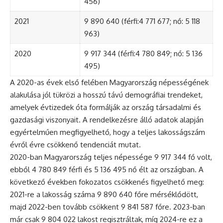
456)
2021
9 890 640 (férfi:4 771 677; nő: 5 118
963)
2020
9 917 344 (férfi:4 780 849; nő: 5 136
495)
A 2020-as évek első felében Magyarország népességének
alakulása jól tükrözi a hosszú távú demográfiai trendeket,
amelyek évtizedek óta formálják az ország társadalmi és
gazdasági viszonyait. A rendelkezésre álló adatok alapján
egyértelműen megfigyelhető, hogy a teljes lakosságszám
évről évre csökkenő tendenciát mutat.
2020-ban Magyarország teljes népessége 9 917 344 fő volt,
ebből 4 780 849 férfi és 5 136 495 nő élt az országban. A
következő években fokozatos csökkenés figyelhető meg:
2021-re a lakosság száma 9 890 640 főre mérséklődött,
majd 2022-ben tovább csökkent 9 841 587 főre. 2023-ban
már csak 9 804 022 lakost regisztráltak, míg 2024-re ez a