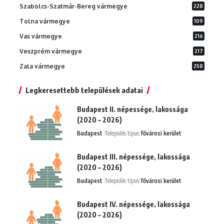
Szabolcs-Szatmár-Bereg vármegye
228
Tolna vármegye
109
Vas vármegye
216
Veszprém vármegye
217
Zala vármegye
258
Legkeresettebb települések adatai
Budapest II. népessége, lakossága
(2020 – 2026)
Budapest
Település típus:
fővárosi kerület
Budapest III. népessége, lakossága
(2020 – 2026)
Budapest
Település típus:
fővárosi kerület
Budapest IV. népessége, lakossága
(2020 – 2026)