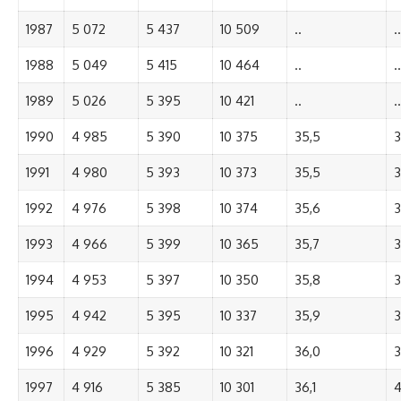
1987
5 072
5 437
10 509
..
..
1988
5 049
5 415
10 464
..
..
1989
5 026
5 395
10 421
..
..
1990
4 985
5 390
10 375
35,5
3
1991
4 980
5 393
10 373
35,5
3
1992
4 976
5 398
10 374
35,6
3
1993
4 966
5 399
10 365
35,7
3
1994
4 953
5 397
10 350
35,8
3
1995
4 942
5 395
10 337
35,9
3
1996
4 929
5 392
10 321
36,0
3
1997
4 916
5 385
10 301
36,1
4