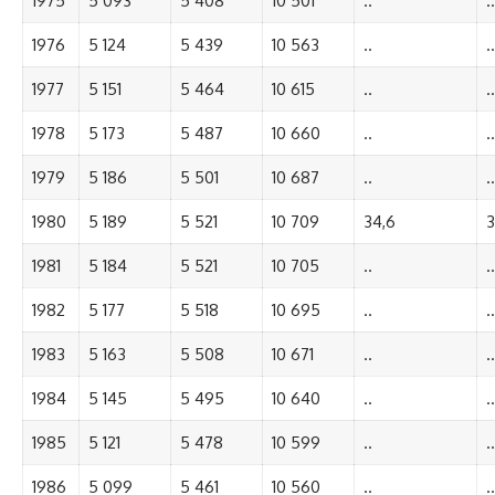
1975
5 093
5 408
10 501
..
..
1976
5 124
5 439
10 563
..
..
1977
5 151
5 464
10 615
..
..
1978
5 173
5 487
10 660
..
..
1979
5 186
5 501
10 687
..
..
1980
5 189
5 521
10 709
34,6
3
1981
5 184
5 521
10 705
..
..
1982
5 177
5 518
10 695
..
..
1983
5 163
5 508
10 671
..
..
1984
5 145
5 495
10 640
..
..
1985
5 121
5 478
10 599
..
..
1986
5 099
5 461
10 560
..
..