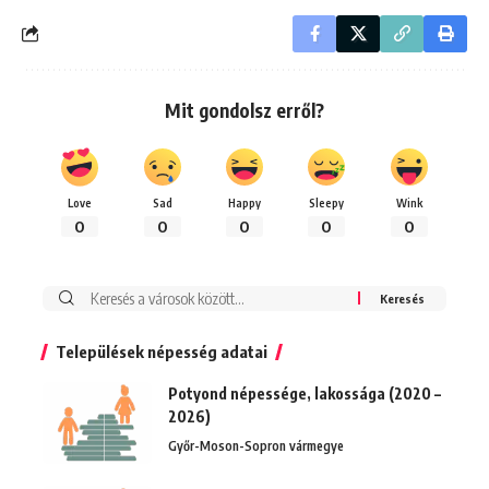
Mit gondolsz erről?
Love
Sad
Happy
Sleepy
Wink
0
0
0
0
0
Keresés:
Települések népesség adatai
Potyond népessége, lakossága (2020 –
2026)
Győr-Moson-Sopron vármegye