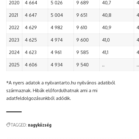
2020
4 664
5 026
9 689
40,7
4
2021
4 647
5 004
9 651
40,8
4
2022
4 629
4 982
9 610
40,9
4
2023
4 625
4 974
9 600
41,0
4
2024
4 623
4 961
9 585
41,1
4
2025
4 606
4 934
9 540
..
..
*A nyers adatok a nyilvantarto.hu nyilvános adatiból
származnak. Hibák előfordulhatnak ami a mi
adatfeldolgozásunkból adódik.
TAGGED:
nagyközség