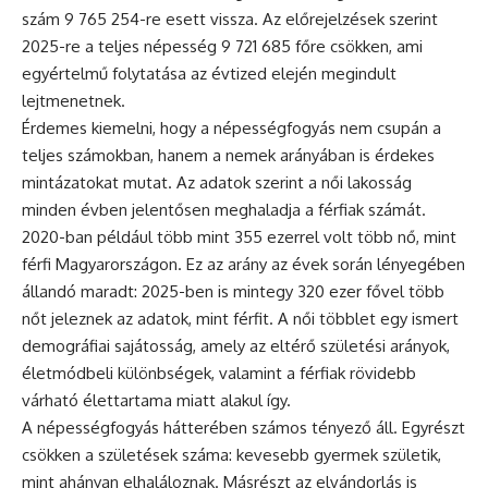
szám 9 765 254-re esett vissza. Az előrejelzések szerint
2025-re a teljes népesség 9 721 685 főre csökken, ami
egyértelmű folytatása az évtized elején megindult
lejtmenetnek.
Érdemes kiemelni, hogy a népességfogyás nem csupán a
teljes számokban, hanem a nemek arányában is érdekes
mintázatokat mutat. Az adatok szerint a női lakosság
minden évben jelentősen meghaladja a férfiak számát.
2020-ban például több mint 355 ezerrel volt több nő, mint
férfi Magyarországon. Ez az arány az évek során lényegében
állandó maradt: 2025-ben is mintegy 320 ezer fővel több
nőt jeleznek az adatok, mint férfit. A női többlet egy ismert
demográfiai sajátosság, amely az eltérő születési arányok,
életmódbeli különbségek, valamint a férfiak rövidebb
várható élettartama miatt alakul így.
A népességfogyás hátterében számos tényező áll. Egyrészt
csökken a születések száma: kevesebb gyermek születik,
mint ahányan elhaláloznak. Másrészt az elvándorlás is