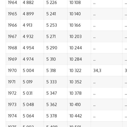
1964
4 882
5 226
10 108
..
..
1965
4 899
5 241
10 140
..
..
1966
4 913
5 253
10 166
..
..
1967
4 932
5 271
10 203
..
..
1968
4 954
5 290
10 244
..
..
1969
4 974
5 310
10 284
..
..
1970
5 004
5 318
10 322
34,3
3
1971
5 019
5 333
10 352
..
..
1972
5 031
5 347
10 378
..
..
1973
5 048
5 362
10 410
..
..
1974
5 064
5 378
10 442
..
..