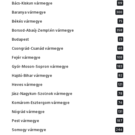
Bács-Kiskun vármegye
119
Baranya vármegye
300
Békés vármegye
75
Borsod-Abaúj-Zemplén vármegye
358
Budapest
23
Csongrád-Csanád vármegye
60
Fejér vármegye
108
Győr-Moson-Sopron vármegye
183
Hajdú-Bihar vármegye
82
Heves vármegye
121
Jász-Nagykun-Szolnok vármegye
78
Komárom-Esztergom vármegye
76
Nógrád vármegye
131
Pest vármegye
187
Somogy vármegye
246