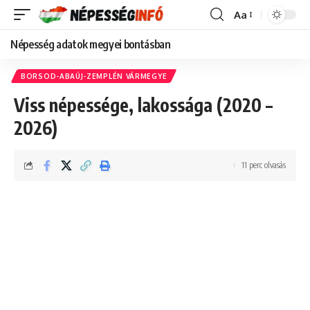
Aa
Font
Resizer
Népesség adatok megyei bontásban
BORSOD-ABAÚJ-ZEMPLÉN VÁRMEGYE
Viss népessége, lakossága (2020 –
2026)
11 perc olvasás