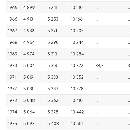
1965
4 899
5 241
10 140
..
..
1966
4 913
5 253
10 166
..
..
1967
4 932
5 271
10 203
..
..
1968
4 954
5 290
10 244
..
..
1969
4 974
5 310
10 284
..
..
1970
5 004
5 318
10 322
34,3
3
1971
5 019
5 333
10 352
..
..
1972
5 031
5 347
10 378
..
..
1973
5 048
5 362
10 410
..
..
1974
5 064
5 378
10 442
..
..
1975
5 093
5 408
10 501
..
..