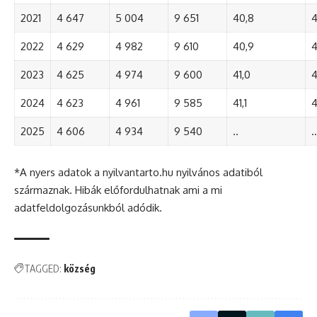
2021
4 647
5 004
9 651
40,8
4
2022
4 629
4 982
9 610
40,9
4
2023
4 625
4 974
9 600
41,0
4
2024
4 623
4 961
9 585
41,1
4
2025
4 606
4 934
9 540
..
..
*A nyers adatok a nyilvantarto.hu nyilvános adatiból
származnak. Hibák előfordulhatnak ami a mi
adatfeldolgozásunkból adódik.
TAGGED:
község