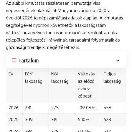
Az alábbi kimutatás részletesen bemutatja Viss
népességének alakulását Magyarországon, a 2020-as
évektől 2026-ig népszámlálási adatok alapján. A kimutatás
segítségével nyomon követhetők a lakosságszám
változásai, amelyek fontos információkat szolgáltatnak a
település fejlesztési irányainak, társadalmi folyamataik és
gazdasági trendjeik megértéséhez is.
Tartalom
Év
Férfi
Női
Változás
Teljes
lakosság
lakosság
az előző
lakosság
évhez
képest
2026
281
275
-09.06%
556
2025
309
319
5.10%
628
2024
294
279
-1.01%
573