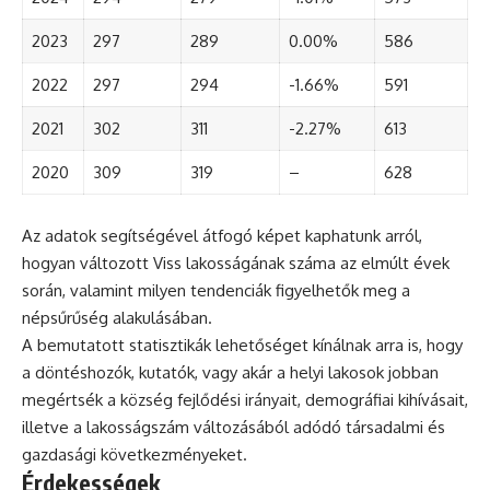
2023
297
289
0.00%
586
2022
297
294
-1.66%
591
2021
302
311
-2.27%
613
2020
309
319
–
628
Az adatok segítségével átfogó képet kaphatunk arról,
hogyan változott Viss lakosságának száma az elmúlt évek
során, valamint milyen tendenciák figyelhetők meg a
népsűrűség alakulásában.
A bemutatott statisztikák lehetőséget kínálnak arra is, hogy
a döntéshozók, kutatók, vagy akár a helyi lakosok jobban
megértsék a község fejlődési irányait, demográfiai kihívásait,
illetve a lakosságszám változásából adódó társadalmi és
gazdasági következményeket.
Érdekességek