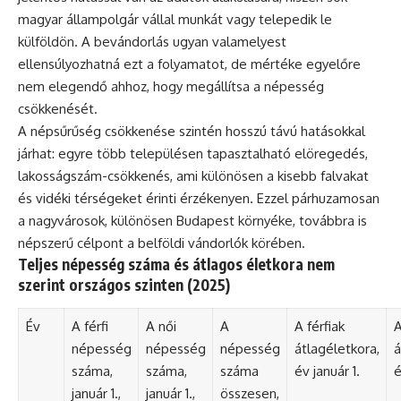
magyar állampolgár vállal munkát vagy telepedik le
külföldön. A bevándorlás ugyan valamelyest
ellensúlyozhatná ezt a folyamatot, de mértéke egyelőre
nem elegendő ahhoz, hogy megállítsa a népesség
csökkenését.
A népsűrűség csökkenése szintén hosszú távú hatásokkal
járhat: egyre több településen tapasztalható elöregedés,
lakosságszám-csökkenés, ami különösen a kisebb falvakat
és vidéki térségeket érinti érzékenyen. Ezzel párhuzamosan
a nagyvárosok, különösen Budapest környéke, továbbra is
népszerű célpont a belföldi vándorlók körében.
Teljes népesség száma és átlagos életkora nem
szerint országos szinten (2025)
Év
A férfi
A női
A
A férfiak
A
népesség
népesség
népesség
átlagéletkora,
á
száma,
száma,
száma
év január 1.
é
január 1.,
január 1.,
összesen,