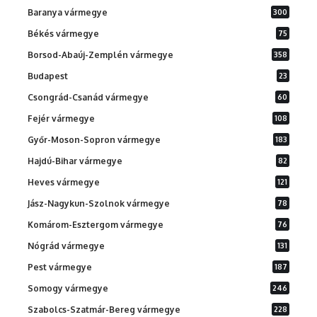
Baranya vármegye
300
Békés vármegye
75
Borsod-Abaúj-Zemplén vármegye
358
Budapest
23
Csongrád-Csanád vármegye
60
Fejér vármegye
108
Győr-Moson-Sopron vármegye
183
Hajdú-Bihar vármegye
82
Heves vármegye
121
Jász-Nagykun-Szolnok vármegye
78
Komárom-Esztergom vármegye
76
Nógrád vármegye
131
Pest vármegye
187
Somogy vármegye
246
Szabolcs-Szatmár-Bereg vármegye
228