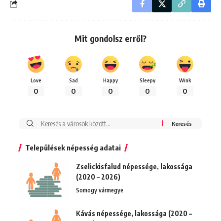
Mit gondolsz erről?
Love
Sad
Happy
Sleepy
Wink
0
0
0
0
0
Keresés:
Települések népesség adatai
Zselickisfalud népessége, lakossága
(2020 – 2026)
Somogy vármegye
Kávás népessége, lakossága (2020 –