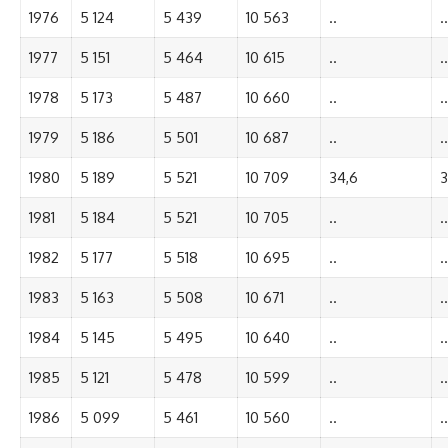
1976
5 124
5 439
10 563
..
..
1977
5 151
5 464
10 615
..
..
1978
5 173
5 487
10 660
..
..
1979
5 186
5 501
10 687
..
..
1980
5 189
5 521
10 709
34,6
3
1981
5 184
5 521
10 705
..
..
1982
5 177
5 518
10 695
..
..
1983
5 163
5 508
10 671
..
..
1984
5 145
5 495
10 640
..
..
1985
5 121
5 478
10 599
..
..
1986
5 099
5 461
10 560
..
..