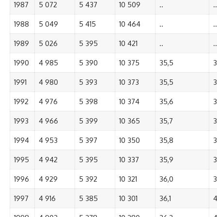
1987
5 072
5 437
10 509
..
..
1988
5 049
5 415
10 464
..
..
1989
5 026
5 395
10 421
..
..
1990
4 985
5 390
10 375
35,5
3
1991
4 980
5 393
10 373
35,5
3
1992
4 976
5 398
10 374
35,6
3
1993
4 966
5 399
10 365
35,7
3
1994
4 953
5 397
10 350
35,8
3
1995
4 942
5 395
10 337
35,9
3
1996
4 929
5 392
10 321
36,0
3
1997
4 916
5 385
10 301
36,1
4