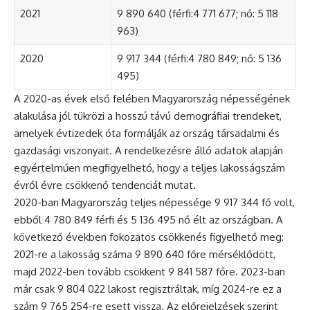
2021
9 890 640 (férfi:4 771 677; nő: 5 118
963)
2020
9 917 344 (férfi:4 780 849; nő: 5 136
495)
A 2020-as évek első felében Magyarország népességének
alakulása jól tükrözi a hosszú távú demográfiai trendeket,
amelyek évtizedek óta formálják az ország társadalmi és
gazdasági viszonyait. A rendelkezésre álló adatok alapján
egyértelműen megfigyelhető, hogy a teljes lakosságszám
évről évre csökkenő tendenciát mutat.
2020-ban Magyarország teljes népessége 9 917 344 fő volt,
ebből 4 780 849 férfi és 5 136 495 nő élt az országban. A
következő években fokozatos csökkenés figyelhető meg:
2021-re a lakosság száma 9 890 640 főre mérséklődött,
majd 2022-ben tovább csökkent 9 841 587 főre. 2023-ban
már csak 9 804 022 lakost regisztráltak, míg 2024-re ez a
szám 9 765 254-re esett vissza. Az előrejelzések szerint