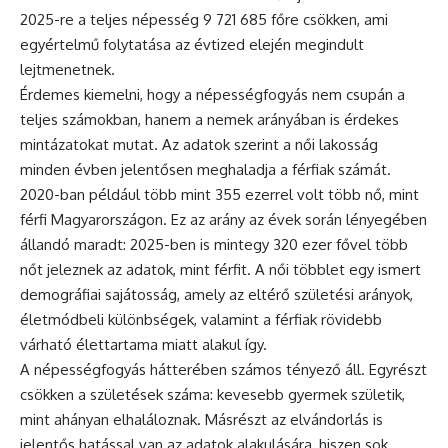
2025-re a teljes népesség 9 721 685 főre csökken, ami
egyértelmű folytatása az évtized elején megindult
lejtmenetnek.
Érdemes kiemelni, hogy a népességfogyás nem csupán a
teljes számokban, hanem a nemek arányában is érdekes
mintázatokat mutat. Az adatok szerint a női lakosság
minden évben jelentősen meghaladja a férfiak számát.
2020-ban például több mint 355 ezerrel volt több nő, mint
férfi Magyarországon. Ez az arány az évek során lényegében
állandó maradt: 2025-ben is mintegy 320 ezer fővel több
nőt jeleznek az adatok, mint férfit. A női többlet egy ismert
demográfiai sajátosság, amely az eltérő születési arányok,
életmódbeli különbségek, valamint a férfiak rövidebb
várható élettartama miatt alakul így.
A népességfogyás hátterében számos tényező áll. Egyrészt
csökken a születések száma: kevesebb gyermek születik,
mint ahányan elhaláloznak. Másrészt az elvándorlás is
jelentős hatással van az adatok alakulására, hiszen sok