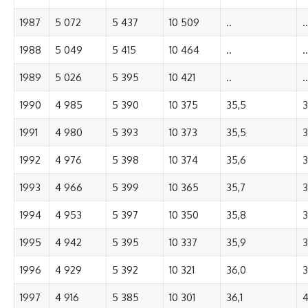
1987
5 072
5 437
10 509
..
..
1988
5 049
5 415
10 464
..
..
1989
5 026
5 395
10 421
..
..
1990
4 985
5 390
10 375
35,5
3
1991
4 980
5 393
10 373
35,5
3
1992
4 976
5 398
10 374
35,6
3
1993
4 966
5 399
10 365
35,7
3
1994
4 953
5 397
10 350
35,8
3
1995
4 942
5 395
10 337
35,9
3
1996
4 929
5 392
10 321
36,0
3
1997
4 916
5 385
10 301
36,1
4