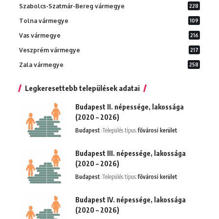
Szabolcs-Szatmár-Bereg vármegye
228
Tolna vármegye
109
Vas vármegye
216
Veszprém vármegye
217
Zala vármegye
258
Legkeresettebb települések adatai
Budapest II. népessége, lakossága
(2020 – 2026)
Budapest
Település típus:
fővárosi kerület
Budapest III. népessége, lakossága
(2020 – 2026)
Budapest
Település típus:
fővárosi kerület
Budapest IV. népessége, lakossága
(2020 – 2026)