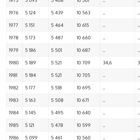
1975
5 093
5 408
10 501
..
..
1976
5 124
5 439
10 563
..
..
1977
5 151
5 464
10 615
..
..
1978
5 173
5 487
10 660
..
..
1979
5 186
5 501
10 687
..
..
1980
5 189
5 521
10 709
34,6
3
1981
5 184
5 521
10 705
..
..
1982
5 177
5 518
10 695
..
..
1983
5 163
5 508
10 671
..
..
1984
5 145
5 495
10 640
..
..
1985
5 121
5 478
10 599
..
..
1986
5 099
5 461
10 560
..
..