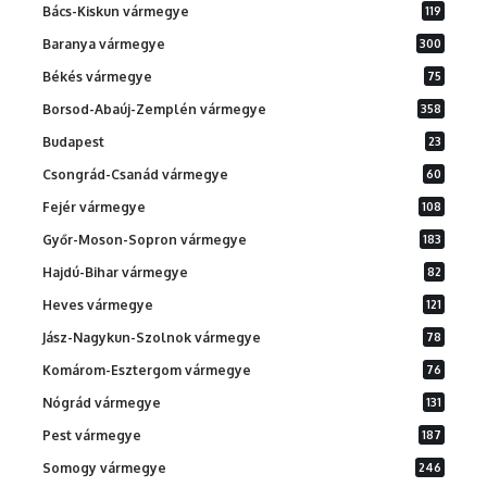
Bács-Kiskun vármegye
119
Baranya vármegye
300
Békés vármegye
75
Borsod-Abaúj-Zemplén vármegye
358
Budapest
23
Csongrád-Csanád vármegye
60
Fejér vármegye
108
Győr-Moson-Sopron vármegye
183
Hajdú-Bihar vármegye
82
Heves vármegye
121
Jász-Nagykun-Szolnok vármegye
78
Komárom-Esztergom vármegye
76
Nógrád vármegye
131
Pest vármegye
187
Somogy vármegye
246