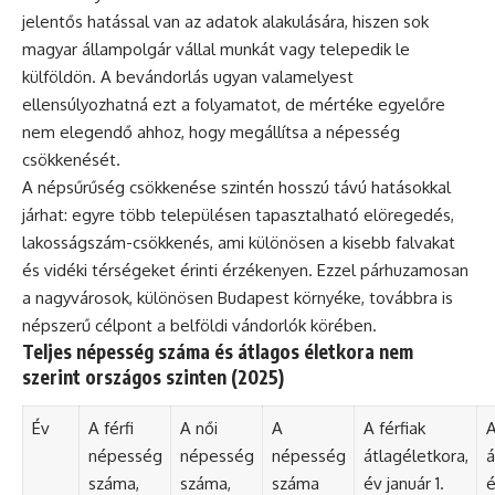
jelentős hatással van az adatok alakulására, hiszen sok
magyar állampolgár vállal munkát vagy telepedik le
külföldön. A bevándorlás ugyan valamelyest
ellensúlyozhatná ezt a folyamatot, de mértéke egyelőre
nem elegendő ahhoz, hogy megállítsa a népesség
csökkenését.
A népsűrűség csökkenése szintén hosszú távú hatásokkal
járhat: egyre több településen tapasztalható elöregedés,
lakosságszám-csökkenés, ami különösen a kisebb falvakat
és vidéki térségeket érinti érzékenyen. Ezzel párhuzamosan
a nagyvárosok, különösen Budapest környéke, továbbra is
népszerű célpont a belföldi vándorlók körében.
Teljes népesség száma és átlagos életkora nem
szerint országos szinten (2025)
Év
A férfi
A női
A
A férfiak
A
népesség
népesség
népesség
átlagéletkora,
á
száma,
száma,
száma
év január 1.
é