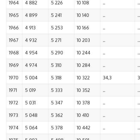
1964
4 882
5 226
10 108
..
..
1965
4 899
5 241
10 140
..
..
1966
4 913
5 253
10 166
..
..
1967
4 932
5 271
10 203
..
..
1968
4 954
5 290
10 244
..
..
1969
4 974
5 310
10 284
..
..
1970
5 004
5 318
10 322
34,3
3
1971
5 019
5 333
10 352
..
..
1972
5 031
5 347
10 378
..
..
1973
5 048
5 362
10 410
..
..
1974
5 064
5 378
10 442
..
..