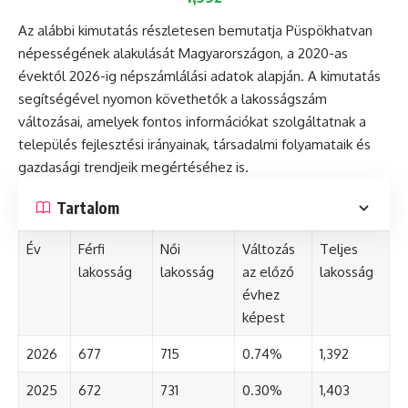
Az alábbi kimutatás részletesen bemutatja Püspökhatvan
népességének alakulását Magyarországon, a 2020-as
évektől 2026-ig népszámlálási adatok alapján. A kimutatás
segítségével nyomon követhetők a lakosságszám
változásai, amelyek fontos információkat szolgáltatnak a
település fejlesztési irányainak, társadalmi folyamataik és
gazdasági trendjeik megértéséhez is.
Tartalom
Év
Férfi
Női
Változás
Teljes
lakosság
lakosság
az előző
lakosság
évhez
képest
2026
677
715
0.74%
1,392
2025
672
731
0.30%
1,403