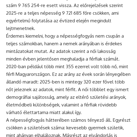
szám 9 765 254-re esett vissza. Az előrejelzések szerint
2025-re a teljes népesség 9 721 685 főre csökken, ami
egyértelmű folytatása az évtized elején megindult
lejtmenetnek.
Érdemes kiemelni, hogy a népességfogyás nem csupán a
teljes számokban, hanem a nemek arányában is érdekes
mintázatokat mutat. Az adatok szerint a női lakosság
minden évben jelentősen meghaladja a férfiak számát.
2020-ban például több mint 355 ezerrel volt több nő, mint
férfi Magyarországon. Ez az arány az évek során lényegében
állandó maradt: 2025-ben is mintegy 320 ezer fővel több
nőt jeleznek az adatok, mint férfit. A női többlet egy ismert
demográfiai sajátosság, amely az eltérő születési arányok,
életmódbeli különbségek, valamint a férfiak rövidebb
várható élettartama miatt alakul így.
A népességfogyás hátterében számos tényező áll. Egyrészt
csökken a születések száma: kevesebb gyermek születik,
mint ahányan elhaláloznak. Másrészt az elvándorlás is