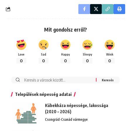
Mit gondolsz erről?
Love
Sad
Happy
Sleepy
Wink
0
0
0
0
0
Keresés:
Települések népesség adatai
Kübekháza népessége, lakossága
(2020 – 2026)
Csongrád-Csanád vármegye