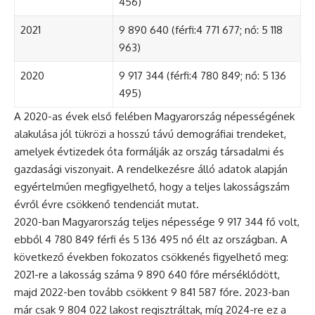
456)
2021
9 890 640 (férfi:4 771 677; nő: 5 118
963)
2020
9 917 344 (férfi:4 780 849; nő: 5 136
495)
A 2020-as évek első felében Magyarország népességének
alakulása jól tükrözi a hosszú távú demográfiai trendeket,
amelyek évtizedek óta formálják az ország társadalmi és
gazdasági viszonyait. A rendelkezésre álló adatok alapján
egyértelműen megfigyelhető, hogy a teljes lakosságszám
évről évre csökkenő tendenciát mutat.
2020-ban Magyarország teljes népessége 9 917 344 fő volt,
ebből 4 780 849 férfi és 5 136 495 nő élt az országban. A
következő években fokozatos csökkenés figyelhető meg:
2021-re a lakosság száma 9 890 640 főre mérséklődött,
majd 2022-ben tovább csökkent 9 841 587 főre. 2023-ban
már csak 9 804 022 lakost regisztráltak, míg 2024-re ez a