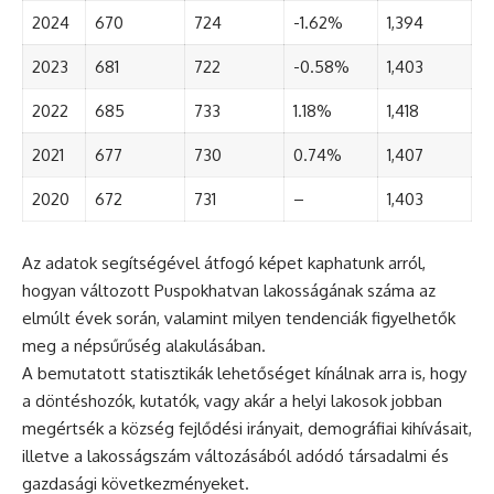
2024
670
724
-1.62%
1,394
2023
681
722
-0.58%
1,403
2022
685
733
1.18%
1,418
2021
677
730
0.74%
1,407
2020
672
731
–
1,403
Az adatok segítségével átfogó képet kaphatunk arról,
hogyan változott Puspokhatvan lakosságának száma az
elmúlt évek során, valamint milyen tendenciák figyelhetők
meg a népsűrűség alakulásában.
A bemutatott statisztikák lehetőséget kínálnak arra is, hogy
a döntéshozók, kutatók, vagy akár a helyi lakosok jobban
megértsék a község fejlődési irányait, demográfiai kihívásait,
illetve a lakosságszám változásából adódó társadalmi és
gazdasági következményeket.