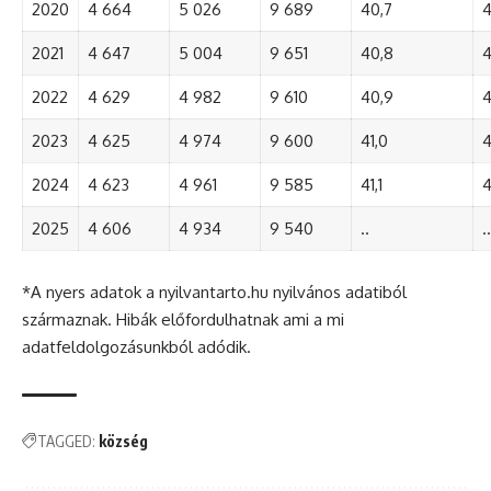
2020
4 664
5 026
9 689
40,7
4
2021
4 647
5 004
9 651
40,8
4
2022
4 629
4 982
9 610
40,9
4
2023
4 625
4 974
9 600
41,0
4
2024
4 623
4 961
9 585
41,1
4
2025
4 606
4 934
9 540
..
..
*A nyers adatok a nyilvantarto.hu nyilvános adatiból
származnak. Hibák előfordulhatnak ami a mi
adatfeldolgozásunkból adódik.
TAGGED:
község