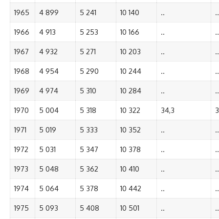
1965
4 899
5 241
10 140
..
..
1966
4 913
5 253
10 166
..
..
1967
4 932
5 271
10 203
..
..
1968
4 954
5 290
10 244
..
..
1969
4 974
5 310
10 284
..
..
1970
5 004
5 318
10 322
34,3
3
1971
5 019
5 333
10 352
..
..
1972
5 031
5 347
10 378
..
..
1973
5 048
5 362
10 410
..
..
1974
5 064
5 378
10 442
..
..
1975
5 093
5 408
10 501
..
..