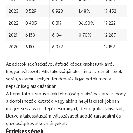
2023
8,529
8,923
1.48%
17,452
2022
8,405
8,817
36.60%
17,222
2021
6,153
6,134
0.70%
12,287
2020
6,110
6,072
–
12,182
Az adatok segítségével átfogó képet kaphatunk arról,
hogyan változott Pilis lakosságának száma az elmúlt évek
során, valamint milyen tendenciák figyelhetők meg a
népsűrűség alakulásában.
A bemutatott statisztikák lehetőséget kínálnak arra is, hogy
a döntéshozók, kutatók, vagy akár a helyi lakosok jobban
megértsék a város fejlődési irányait, demográfiai kihívásait,
illetve a lakosságszám változásából adódó társadalmi és
gazdasági következményeket.
Érdekességek