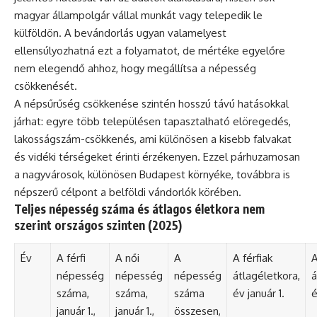
magyar állampolgár vállal munkát vagy telepedik le
külföldön. A bevándorlás ugyan valamelyest
ellensúlyozhatná ezt a folyamatot, de mértéke egyelőre
nem elegendő ahhoz, hogy megállítsa a népesség
csökkenését.
A népsűrűség csökkenése szintén hosszú távú hatásokkal
járhat: egyre több településen tapasztalható elöregedés,
lakosságszám-csökkenés, ami különösen a kisebb falvakat
és vidéki térségeket érinti érzékenyen. Ezzel párhuzamosan
a nagyvárosok, különösen Budapest környéke, továbbra is
népszerű célpont a belföldi vándorlók körében.
Teljes népesség száma és átlagos életkora nem
szerint országos szinten (2025)
Év
A férfi
A női
A
A férfiak
A
népesség
népesség
népesség
átlagéletkora,
á
száma,
száma,
száma
év január 1.
é
január 1.,
január 1.,
összesen,