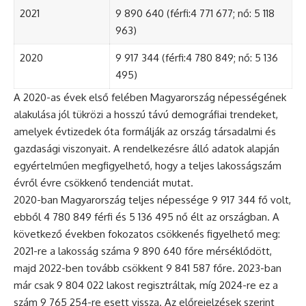
2021
9 890 640 (férfi:4 771 677; nő: 5 118
963)
2020
9 917 344 (férfi:4 780 849; nő: 5 136
495)
A 2020-as évek első felében Magyarország népességének
alakulása jól tükrözi a hosszú távú demográfiai trendeket,
amelyek évtizedek óta formálják az ország társadalmi és
gazdasági viszonyait. A rendelkezésre álló adatok alapján
egyértelműen megfigyelhető, hogy a teljes lakosságszám
évről évre csökkenő tendenciát mutat.
2020-ban Magyarország teljes népessége 9 917 344 fő volt,
ebből 4 780 849 férfi és 5 136 495 nő élt az országban. A
következő években fokozatos csökkenés figyelhető meg:
2021-re a lakosság száma 9 890 640 főre mérséklődött,
majd 2022-ben tovább csökkent 9 841 587 főre. 2023-ban
már csak 9 804 022 lakost regisztráltak, míg 2024-re ez a
szám 9 765 254-re esett vissza. Az előrejelzések szerint