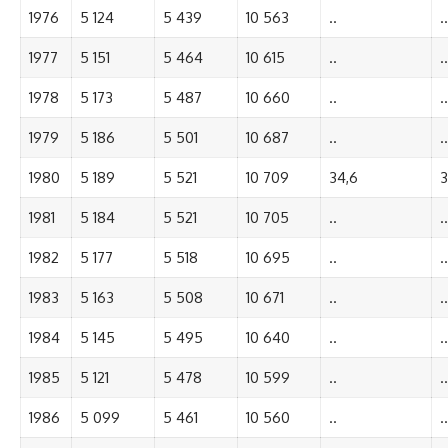
1976
5 124
5 439
10 563
..
..
1977
5 151
5 464
10 615
..
..
1978
5 173
5 487
10 660
..
..
1979
5 186
5 501
10 687
..
..
1980
5 189
5 521
10 709
34,6
3
1981
5 184
5 521
10 705
..
..
1982
5 177
5 518
10 695
..
..
1983
5 163
5 508
10 671
..
..
1984
5 145
5 495
10 640
..
..
1985
5 121
5 478
10 599
..
..
1986
5 099
5 461
10 560
..
..