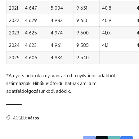
2021
4 647
5 004
9 651
40,8
4
2022
4 629
4 982
9 610
40,9
4
2023
4 625
4 974
9 600
41,0
4
2024
4 623
4 961
9 585
41,1
4
2025
4 606
4 934
9 540
..
..
*A nyers adatok a nyilvantarto.hu nyilvános adatiból
származnak. Hibák előfordulhatnak ami a mi
adatfeldolgozásunkból adódik.
TAGGED:
város