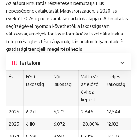
Az alábbi kimutatás részletesen bemutatja Pilis
népességének alakulását Magyarországon, a 2020-as
évektől 2026-ig népszámlálási adatok alapján. A kimutatás
segítségével nyomon követhetők a lakosságszám
változásai, amelyek fontos információkat szolgáltatnak a
település fejlesztési irányainak, társadalmi folyamataik és
gazdasági trendjeik megértéséhez is.
Tartalom
Év
Férfi
Női
Változás
Teljes
lakosság
lakosság
az előző
lakosság
évhez
képest
2026
6,271
6,273
2.64%
12,544
2025
6,110
6,072
-28.80%
12,182
2024
8,581
8,946
0.61%
17,527