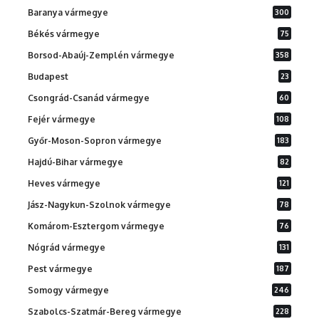
Baranya vármegye
300
Békés vármegye
75
Borsod-Abaúj-Zemplén vármegye
358
Budapest
23
Csongrád-Csanád vármegye
60
Fejér vármegye
108
Győr-Moson-Sopron vármegye
183
Hajdú-Bihar vármegye
82
Heves vármegye
121
Jász-Nagykun-Szolnok vármegye
78
Komárom-Esztergom vármegye
76
Nógrád vármegye
131
Pest vármegye
187
Somogy vármegye
246
Szabolcs-Szatmár-Bereg vármegye
228