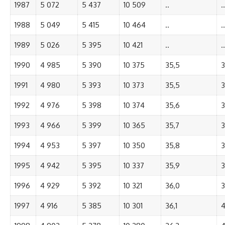
1987
5 072
5 437
10 509
..
..
1988
5 049
5 415
10 464
..
..
1989
5 026
5 395
10 421
..
..
1990
4 985
5 390
10 375
35,5
3
1991
4 980
5 393
10 373
35,5
3
1992
4 976
5 398
10 374
35,6
3
1993
4 966
5 399
10 365
35,7
3
1994
4 953
5 397
10 350
35,8
3
1995
4 942
5 395
10 337
35,9
3
1996
4 929
5 392
10 321
36,0
3
1997
4 916
5 385
10 301
36,1
4