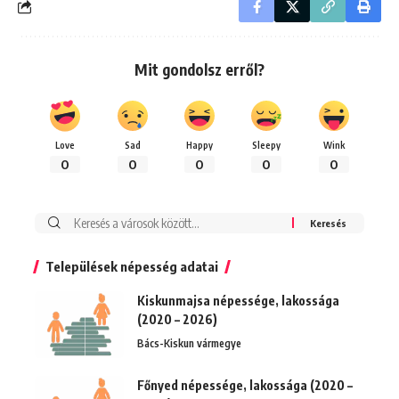
Mit gondolsz erről?
Love
Sad
Happy
Sleepy
Wink
0
0
0
0
0
Keresés:
Települések népesség adatai
Kiskunmajsa népessége, lakossága
(2020 – 2026)
Bács-Kiskun vármegye
Főnyed népessége, lakossága (2020 –