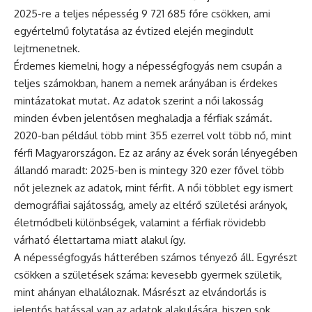
2025-re a teljes népesség 9 721 685 főre csökken, ami
egyértelmű folytatása az évtized elején megindult
lejtmenetnek.
Érdemes kiemelni, hogy a népességfogyás nem csupán a
teljes számokban, hanem a nemek arányában is érdekes
mintázatokat mutat. Az adatok szerint a női lakosság
minden évben jelentősen meghaladja a férfiak számát.
2020-ban például több mint 355 ezerrel volt több nő, mint
férfi Magyarországon. Ez az arány az évek során lényegében
állandó maradt: 2025-ben is mintegy 320 ezer fővel több
nőt jeleznek az adatok, mint férfit. A női többlet egy ismert
demográfiai sajátosság, amely az eltérő születési arányok,
életmódbeli különbségek, valamint a férfiak rövidebb
várható élettartama miatt alakul így.
A népességfogyás hátterében számos tényező áll. Egyrészt
csökken a születések száma: kevesebb gyermek születik,
mint ahányan elhaláloznak. Másrészt az elvándorlás is
jelentős hatással van az adatok alakulására, hiszen sok