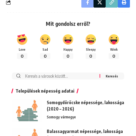
Mit gondolsz erről?
Love
Sad
Happy
Sleepy
Wink
0
0
0
0
0
Keresés:
Települések népesség adatai
Somogydöröcske népessége, lakossága
(2020 – 2026)
Somogy vármegye
Balassagyarmat népessége, lakossága