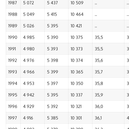
1987
5 072
5 437
10 509
..
..
1988
5 049
5 415
10 464
..
..
1989
5 026
5 395
10 421
..
..
1990
4 985
5 390
10 375
35,5
3
1991
4 980
5 393
10 373
35,5
3
1992
4 976
5 398
10 374
35,6
3
1993
4 966
5 399
10 365
35,7
3
1994
4 953
5 397
10 350
35,8
3
1995
4 942
5 395
10 337
35,9
3
1996
4 929
5 392
10 321
36,0
3
1997
4 916
5 385
10 301
36,1
4