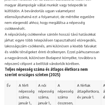
magyar állampolgár vállal munkát vagy telepedik le
külföldön. A bevándorlás ugyan valamelyest
ellensúlyozhatná ezt a folyamatot, de mértéke egyelőre
nem elegendő ahhoz, hogy megállítsa a népesség
csökkenését.
A népsűrűség csökkenése szintén hosszú távú hatásokkal
járhat: egyre több településen tapasztalható elöregedés,
lakosságszám-csökkenés, ami különösen a kisebb falvakat
és vidéki térségeket érinti érzékenyen. Ezzel párhuzamosan
a nagyvárosok, különösen Budapest környéke, továbbra is
népszerű célpont a belföldi vándorlók körében.
Teljes népesség száma és átlagos életkora nem
szerint országos szinten (2025)
Év
A férfi
A női
A
A férfiak
A
népesség
népesség
népesség
átlagéletkora,
á
száma,
száma,
száma
év január 1.
é
január 1.,
január 1.,
összesen,