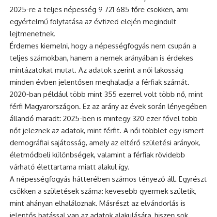
2025-re a teljes népesség 9 721 685 főre csökken, ami
egyértelmű folytatása az évtized elején megindult
lejtmenetnek.
Érdemes kiemelni, hogy a népességfogyás nem csupán a
teljes számokban, hanem a nemek arányában is érdekes
mintázatokat mutat. Az adatok szerint a női lakosság
minden évben jelentősen meghaladja a férfiak számát.
2020-ban például több mint 355 ezerrel volt több nő, mint
férfi Magyarországon. Ez az arány az évek során lényegében
állandó maradt: 2025-ben is mintegy 320 ezer fővel több
nőt jeleznek az adatok, mint férfit. A női többlet egy ismert
demográfiai sajátosság, amely az eltérő születési arányok,
életmódbeli különbségek, valamint a férfiak rövidebb
várható élettartama miatt alakul így.
A népességfogyás hátterében számos tényező áll. Egyrészt
csökken a születések száma: kevesebb gyermek születik,
mint ahányan elhaláloznak. Másrészt az elvándorlás is
jelentős hatással van az adatok alakulására, hiszen sok