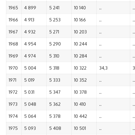
1965
4 899
5 241
10 140
..
..
1966
4 913
5 253
10 166
..
..
1967
4 932
5 271
10 203
..
..
1968
4 954
5 290
10 244
..
..
1969
4 974
5 310
10 284
..
..
1970
5 004
5 318
10 322
34,3
3
1971
5 019
5 333
10 352
..
..
1972
5 031
5 347
10 378
..
..
1973
5 048
5 362
10 410
..
..
1974
5 064
5 378
10 442
..
..
1975
5 093
5 408
10 501
..
..