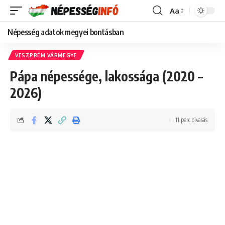
Aa
Font
Resizer
Népesség adatok megyei bontásban
VESZPRÉM VÁRMEGYE
Pápa népessége, lakossága (2020 –
2026)
11 perc olvasás