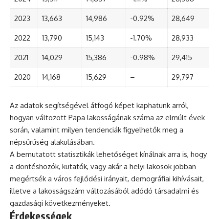
2023
13,663
14,986
-0.92%
28,649
2022
13,790
15,143
-1.70%
28,933
2021
14,029
15,386
-0.98%
29,415
2020
14,168
15,629
–
29,797
Az adatok segítségével átfogó képet kaphatunk arról,
hogyan változott Papa lakosságának száma az elmúlt évek
során, valamint milyen tendenciák figyelhetők meg a
népsűrűség alakulásában.
A bemutatott statisztikák lehetőséget kínálnak arra is, hogy
a döntéshozók, kutatók, vagy akár a helyi lakosok jobban
megértsék a város fejlődési irányait, demográfiai kihívásait,
illetve a lakosságszám változásából adódó társadalmi és
gazdasági következményeket.
Érdekességek