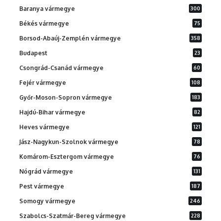
Baranya vármegye
300
Békés vármegye
75
Borsod-Abaúj-Zemplén vármegye
358
Budapest
23
Csongrád-Csanád vármegye
60
Fejér vármegye
108
Győr-Moson-Sopron vármegye
183
Hajdú-Bihar vármegye
82
Heves vármegye
121
Jász-Nagykun-Szolnok vármegye
78
Komárom-Esztergom vármegye
76
Nógrád vármegye
131
Pest vármegye
187
Somogy vármegye
246
Szabolcs-Szatmár-Bereg vármegye
228