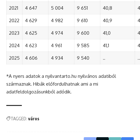
2021
4 647
5 004
9 651
40,8
4
2022
4 629
4 982
9 610
40,9
4
2023
4 625
4 974
9 600
41,0
4
2024
4 623
4 961
9 585
41,1
4
2025
4 606
4 934
9 540
..
..
*A nyers adatok a nyilvantarto.hu nyilvános adatiból
származnak. Hibák előfordulhatnak ami a mi
adatfeldolgozásunkból adódik.
TAGGED:
város