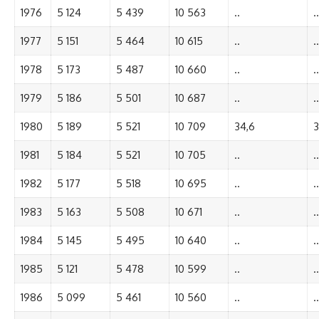
1976
5 124
5 439
10 563
..
..
1977
5 151
5 464
10 615
..
..
1978
5 173
5 487
10 660
..
..
1979
5 186
5 501
10 687
..
..
1980
5 189
5 521
10 709
34,6
3
1981
5 184
5 521
10 705
..
..
1982
5 177
5 518
10 695
..
..
1983
5 163
5 508
10 671
..
..
1984
5 145
5 495
10 640
..
..
1985
5 121
5 478
10 599
..
..
1986
5 099
5 461
10 560
..
..