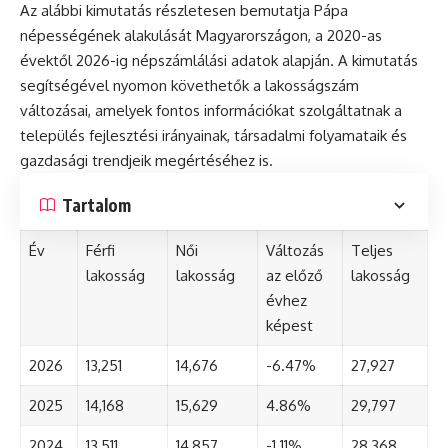
Az alábbi kimutatás részletesen bemutatja Pápa
népességének alakulását Magyarországon, a 2020-as
évektől 2026-ig népszámlálási adatok alapján. A kimutatás
segítségével nyomon követhetők a lakosságszám
változásai, amelyek fontos információkat szolgáltatnak a
település fejlesztési irányainak, társadalmi folyamataik és
gazdasági trendjeik megértéséhez is.
Tartalom
Év
Férfi
Női
Változás
Teljes
lakosság
lakosság
az előző
lakosság
évhez
képest
2026
13,251
14,676
-6.47%
27,927
2025
14,168
15,629
4.86%
29,797
2024
13,511
14,857
-1.11%
28,368