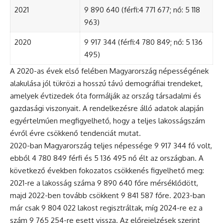
2021
9 890 640 (férfi:4 771 677; nő: 5 118
963)
2020
9 917 344 (férfi:4 780 849; nő: 5 136
495)
A 2020-as évek első felében Magyarország népességének
alakulása jól tükrözi a hosszú távú demográfiai trendeket,
amelyek évtizedek óta formálják az ország társadalmi és
gazdasági viszonyait. A rendelkezésre álló adatok alapján
egyértelműen megfigyelhető, hogy a teljes lakosságszám
évről évre csökkenő tendenciát mutat.
2020-ban Magyarország teljes népessége 9 917 344 fő volt,
ebből 4 780 849 férfi és 5 136 495 nő élt az országban. A
következő években fokozatos csökkenés figyelhető meg:
2021-re a lakosság száma 9 890 640 főre mérséklődött,
majd 2022-ben tovább csökkent 9 841 587 főre. 2023-ban
már csak 9 804 022 lakost regisztráltak, míg 2024-re ez a
szám 9 765 254-re esett vissza. Az előrejelzések szerint