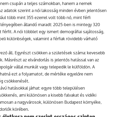
 nem csupán a teljes számokban, hanem a nemek
Az adatok szerint a női lakosság minden évben jelentősen
ul több mint 355 ezerrel volt több nő, mint férfi
 lényegében állandó maradt: 2025-ben is mintegy 320
 férfit. A női többlet egy ismert demográfiai sajátosság,
eli különbségek, valamint a férfiak rövidebb várható
ző áll. Egyrészt csökken a születések száma: kevesebb
. Másrészt az elvándorlás is jelentős hatással van az
polgár vállal munkát vagy telepedik le külföldön. A
hatná ezt a folyamatot, de mértéke egyelőre nem
ég csökkenését.
vú hatásokkal járhat: egyre több településen
ökkenés, ami különösen a kisebb falvakat és vidéki
uzamosan a nagyvárosok, különösen Budapest környéke,
ndorlók körében.
 életkora nem szerint országos szinten