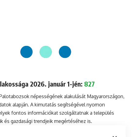
akossága 2026. január 1-jén:
827
a Palotabozsok népességének alakulását Magyarországon,
datok alapján. A kimutatás segítségével nyomon
lyek fontos információkat szolgáltatnak a település
aik és gazdasági trendjeik megértéséhez is.