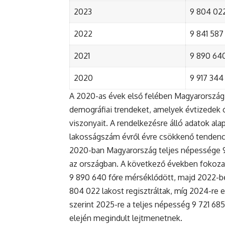
2023
9 804 022
2022
9 841 587 
2021
9 890 640 
2020
9 917 344 
A 2020-as évek első felében Magyarország 
demográfiai trendeket, amelyek évtizedek ó
viszonyait. A rendelkezésre álló adatok al
lakosságszám évről évre csökkenő tendenc
2020-ban Magyarország teljes népessége 9 9
az országban. A következő években fokoza
9 890 640 főre mérséklődött, majd 2022-be
804 022 lakost regisztráltak, míg 2024-re e
szerint 2025-re a teljes népesség 9 721 68
elején megindult lejtmenetnek.