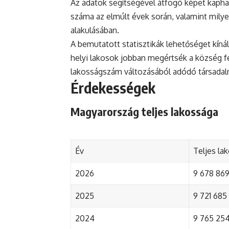
Az adatok segítségével átfogó képet kapha
száma az elmúlt évek során, valamint mily
alakulásában.
A bemutatott statisztikák lehetőséget kínál
helyi lakosok jobban megértsék a község fejl
lakosságszám változásából adódó társada
Érdekességek
Magyarország teljes lakossága
Év
Teljes la
2026
9 678 869 
2025
9 721 685 
2024
9 765 254 