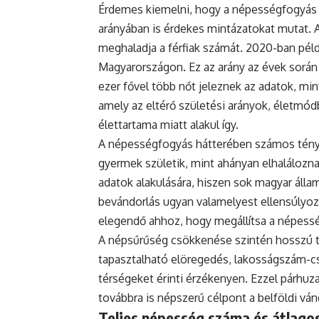
Érdemes kiemelni, hogy a népességfogyás
arányában is érdekes mintázatokat mutat. 
meghaladja a férfiak számát. 2020-ban példá
Magyarországon. Ez az arány az évek során
ezer fővel több nőt jeleznek az adatok, mint
amely az eltérő születési arányok, életmódb
élettartama miatt alakul így.
A népességfogyás hátterében számos ténye
gyermek születik, mint ahányan elhaláloznak
adatok alakulására, hiszen sok magyar állam
bevándorlás ugyan valamelyest ellensúlyoz
elegendő ahhoz, hogy megállítsa a népess
A népsűrűség csökkenése szintén hosszú tá
tapasztalható elöregedés, lakosságszám-cs
térségeket érinti érzékenyen. Ezzel párh
továbbra is népszerű célpont a belföldi vá
Teljes népesség száma és átlagos