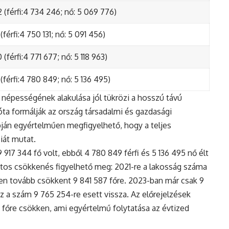
 (férfi:4 734 246; nő: 5 069 776)
(férfi:4 750 131; nő: 5 091 456)
(férfi:4 771 677; nő: 5 118 963)
(férfi:4 780 849; nő: 5 136 495)
népességének alakulása jól tükrözi a hosszú távú
ta formálják az ország társadalmi és gazdasági
apján egyértelműen megfigyelhető, hogy a teljes
iát mutat.
17 344 fő volt, ebből 4 780 849 férfi és 5 136 495 nő élt
tos csökkenés figyelhető meg: 2021-re a lakosság száma
n tovább csökkent 9 841 587 főre. 2023-ban már csak 9
z a szám 9 765 254-re esett vissza. Az előrejelzések
5 főre csökken, ami egyértelmű folytatása az évtized