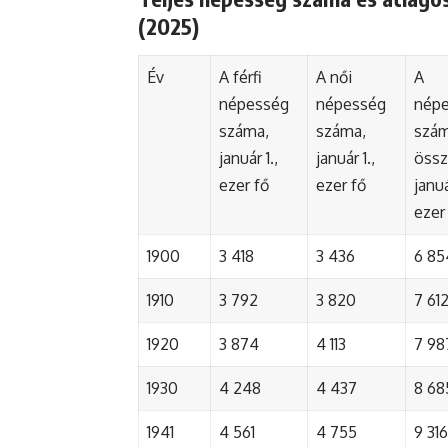
(2025)
Év
A férfi
A női
A
népesség
népesség
nép
száma,
száma,
szá
január 1.,
január 1.,
össz
ezer fő
ezer fő
januá
ezer
1900
3 418
3 436
6 85
1910
3 792
3 820
7 61
1920
3 874
4 113
7 98
1930
4 248
4 437
8 68
1941
4 561
4 755
9 316