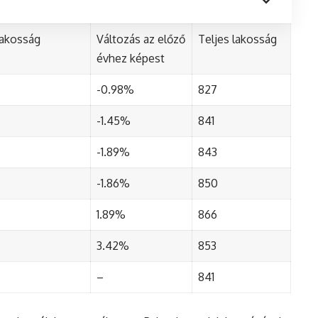
lakosság
Változás az előző
Teljes lakosság
évhez képest
-0.98%
827
-1.45%
841
-1.89%
843
-1.86%
850
1.89%
866
3.42%
853
–
841