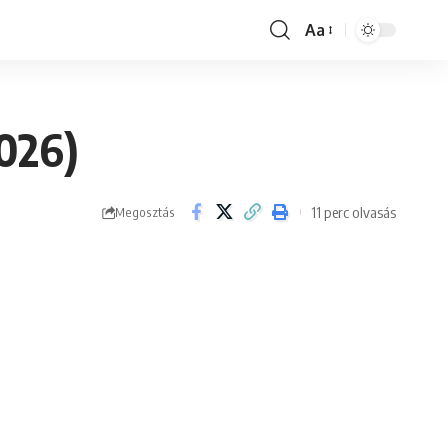
Aa
Font
Resizer
2026)
11 perc olvasás
Megosztás