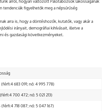
tunk arról, hogyan változott Palotabozsok lakosságának
en tendenciák figyelhetők meg a népsűrűség
nak arra is, hogy a döntéshozók, kutatók, vagy akár a
ődési irányait, demográfiai kihívásait, illetve a
lmi és gazdasági következményeket.
kosság
(férfi:4 683 091; nő: 4 995 778)
(férfi:4 700 472; nő: 5 021 213)
(férfi:4 718 087; nő: 5 047 167)