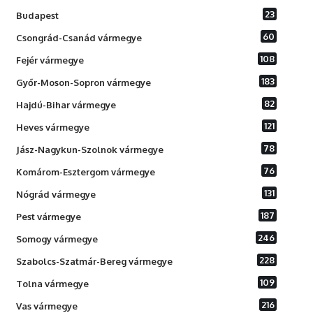
23
Budapest
60
Csongrád-Csanád vármegye
108
Fejér vármegye
183
Győr-Moson-Sopron vármegye
82
Hajdú-Bihar vármegye
121
Heves vármegye
78
Jász-Nagykun-Szolnok vármegye
76
Komárom-Esztergom vármegye
131
Nógrád vármegye
187
Pest vármegye
246
Somogy vármegye
228
Szabolcs-Szatmár-Bereg vármegye
109
Tolna vármegye
216
Vas vármegye