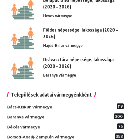
Bélapátfalva népessége, lakossága
(2020 – 2026)
Heves vármegye
Földes népessége, lakossága (2020 –
2026)
Hajdú-Bihar vármegye
Drávasztára népessége, lakossága
(2020 – 2026)
Baranya vármegye
Települések adatai vármegyénkként
119
Bács-Kiskun vármegye
300
Baranya vármegye
75
Békés vármegye
358
Borsod-Abaúj-Zemplén vármegye