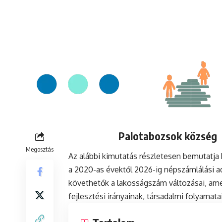
Palotabozsok község l
Megosztás
Az alábbi kimutatás részletesen bemutatj
a 2020-as évektől 2026-ig népszámlálási a
követhetők a lakosságszám változásai, ame
fejlesztési irányainak, társadalmi folyamat