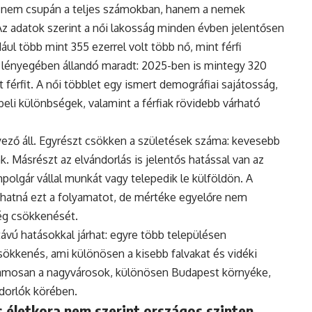
 nem csupán a teljes számokban, hanem a nemek
Az adatok szerint a női lakosság minden évben jelentősen
ul több mint 355 ezerrel volt több nő, mint férfi
 lényegében állandó maradt: 2025-ben is mintegy 320
 férfit. A női többlet egy ismert demográfiai sajátosság,
eli különbségek, valamint a férfiak rövidebb várható
ző áll. Egyrészt csökken a születések száma: kevesebb
. Másrészt az elvándorlás is jelentős hatással van az
polgár vállal munkát vagy telepedik le külföldön. A
hatná ezt a folyamatot, de mértéke egyelőre nem
ég csökkenését.
vú hatásokkal járhat: egyre több településen
ökkenés, ami különösen a kisebb falvakat és vidéki
uzamosan a nagyvárosok, különösen Budapest környéke,
ndorlók körében.
 életkora nem szerint országos szinten