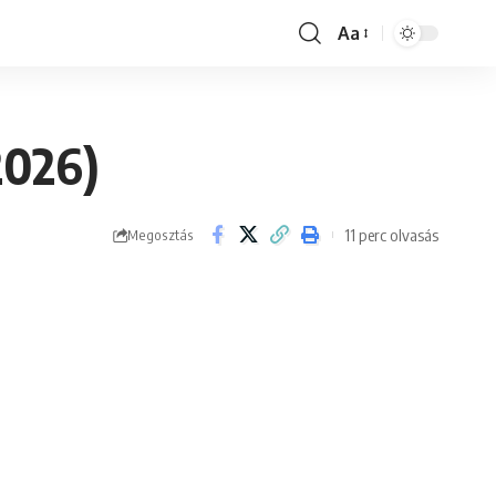
Aa
Font
Resizer
2026)
11 perc olvasás
Megosztás