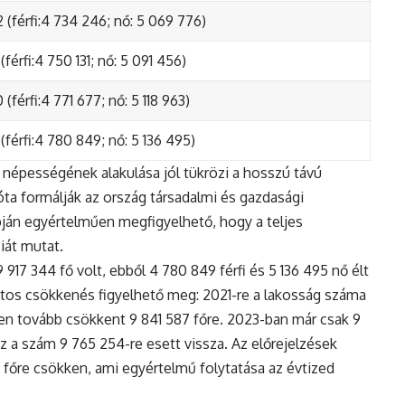
 (férfi:4 734 246; nő: 5 069 776)
(férfi:4 750 131; nő: 5 091 456)
(férfi:4 771 677; nő: 5 118 963)
(férfi:4 780 849; nő: 5 136 495)
népességének alakulása jól tükrözi a hosszú távú
ta formálják az ország társadalmi és gazdasági
apján egyértelműen megfigyelhető, hogy a teljes
iát mutat.
17 344 fő volt, ebből 4 780 849 férfi és 5 136 495 nő élt
tos csökkenés figyelhető meg: 2021-re a lakosság száma
n tovább csökkent 9 841 587 főre. 2023-ban már csak 9
z a szám 9 765 254-re esett vissza. Az előrejelzések
5 főre csökken, ami egyértelmű folytatása az évtized