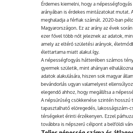
Érdemes kiemelni, hogy a népességfogyás
arányában is érdekes mintázatokat mutat. 
meghaladja a férfiak számát. 2020-ban példá
Magyarországon. Ez az arány az évek során
ezer fővel több nőt jeleznek az adatok, mint
amely az eltérő születési arányok, életmódb
élettartama miatt alakul így.
A népességfogyás hátterében számos ténye
gyermek születik, mint ahányan elhaláloznak
adatok alakulására, hiszen sok magyar állam
bevándorlás ugyan valamelyest ellensúlyoz
elegendő ahhoz, hogy megállítsa a népess
A népsűrűség csökkenése szintén hosszú tá
tapasztalható elöregedés, lakosságszám-cs
térségeket érinti érzékenyen. Ezzel párh
továbbra is népszerű célpont a belföldi vá
Teljes népesség száma és átlagos