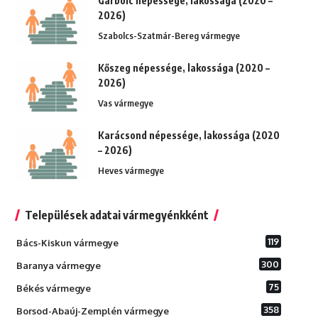
Garbolc népessége, lakossága (2020 –
2026)
Szabolcs-Szatmár-Bereg vármegye
Kőszeg népessége, lakossága (2020 –
2026)
Vas vármegye
Karácsond népessége, lakossága (2020
– 2026)
Heves vármegye
Települések adatai vármegyénkként
119
Bács-Kiskun vármegye
300
Baranya vármegye
75
Békés vármegye
358
Borsod-Abaúj-Zemplén vármegye