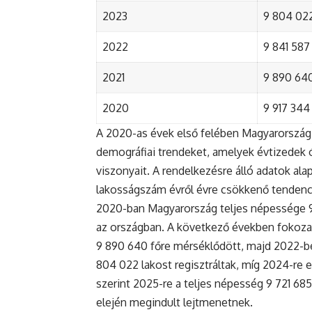
2023
9 804 022
2022
9 841 587 
2021
9 890 640 
2020
9 917 344 
A 2020-as évek első felében Magyarország 
demográfiai trendeket, amelyek évtizedek ó
viszonyait. A rendelkezésre álló adatok al
lakosságszám évről évre csökkenő tendenc
2020-ban Magyarország teljes népessége 9 9
az országban. A következő években fokoza
9 890 640 főre mérséklődött, majd 2022-be
804 022 lakost regisztráltak, míg 2024-re e
szerint 2025-re a teljes népesség 9 721 68
elején megindult lejtmenetnek.