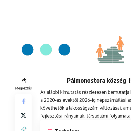
Pálmonostora község la
Megosztás
Az alábbi kimutatás részletesen bemutatj
a 2020-as évektől 2026-ig népszámlálási a
követhetők a lakosságszám változásai, ame
fejlesztési irányainak, társadalmi folyamat