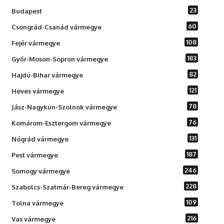
23
Budapest
60
Csongrád-Csanád vármegye
108
Fejér vármegye
183
Győr-Moson-Sopron vármegye
82
Hajdú-Bihar vármegye
121
Heves vármegye
78
Jász-Nagykun-Szolnok vármegye
76
Komárom-Esztergom vármegye
131
Nógrád vármegye
187
Pest vármegye
246
Somogy vármegye
228
Szabolcs-Szatmár-Bereg vármegye
109
Tolna vármegye
216
Vas vármegye