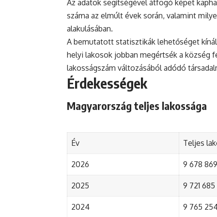
Az adatok segítségével átfogó képet kapha
száma az elmúlt évek során, valamint mily
alakulásában.
A bemutatott statisztikák lehetőséget kínál
helyi lakosok jobban megértsék a község fejl
lakosságszám változásából adódó társada
Érdekességek
Magyarország teljes lakossága
Év
Teljes la
2026
9 678 869 
2025
9 721 685 
2024
9 765 254 