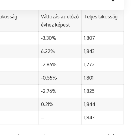
lakosság
Változás az előző
Teljes lakosság
évhez képest
-3.30%
1,807
6.22%
1,843
-2.86%
1,772
-0.55%
1,801
-2.76%
1,825
0.21%
1,844
–
1,843