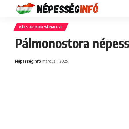
BÁCS-KISKUN VÁRMEGYE
Pálmonostora népess
Népességinfó
március 1, 2025