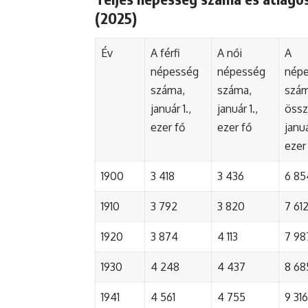
(2025)
Év
A férfi
A női
A
népesség
népesség
nép
száma,
száma,
szá
január 1.,
január 1.,
össz
ezer fő
ezer fő
januá
ezer
1900
3 418
3 436
6 85
1910
3 792
3 820
7 61
1920
3 874
4 113
7 98
1930
4 248
4 437
8 68
1941
4 561
4 755
9 316