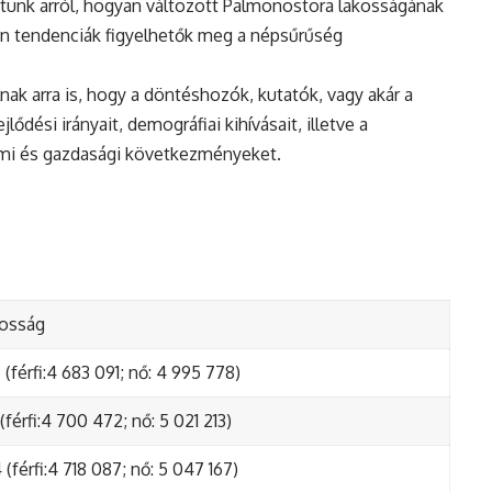
tunk arról, hogyan változott Palmonostora lakosságának
en tendenciák figyelhetők meg a népsűrűség
nak arra is, hogy a döntéshozók, kutatók, vagy akár a
ődési irányait, demográfiai kihívásait, illetve a
lmi és gazdasági következményeket.
kosság
(férfi:4 683 091; nő: 4 995 778)
(férfi:4 700 472; nő: 5 021 213)
(férfi:4 718 087; nő: 5 047 167)