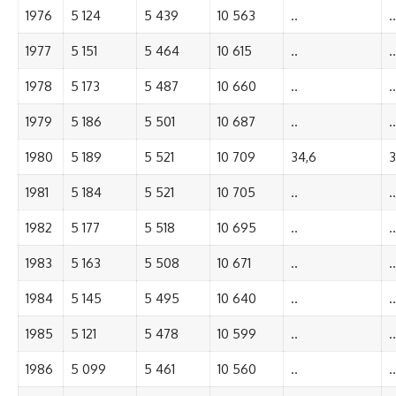
1976
5 124
5 439
10 563
..
..
1977
5 151
5 464
10 615
..
..
1978
5 173
5 487
10 660
..
..
1979
5 186
5 501
10 687
..
..
1980
5 189
5 521
10 709
34,6
3
1981
5 184
5 521
10 705
..
..
1982
5 177
5 518
10 695
..
..
1983
5 163
5 508
10 671
..
..
1984
5 145
5 495
10 640
..
..
1985
5 121
5 478
10 599
..
..
1986
5 099
5 461
10 560
..
..