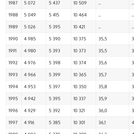
1987
5 072
5 437
10 509
..
..
1988
5 049
5 415
10 464
..
..
1989
5 026
5 395
10 421
..
..
1990
4 985
5 390
10 375
35,5
3
1991
4 980
5 393
10 373
35,5
3
1992
4 976
5 398
10 374
35,6
3
1993
4 966
5 399
10 365
35,7
3
1994
4 953
5 397
10 350
35,8
3
1995
4 942
5 395
10 337
35,9
3
1996
4 929
5 392
10 321
36,0
3
1997
4 916
5 385
10 301
36,1
4