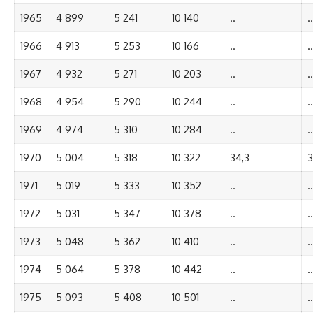
1965
4 899
5 241
10 140
..
..
1966
4 913
5 253
10 166
..
..
1967
4 932
5 271
10 203
..
..
1968
4 954
5 290
10 244
..
..
1969
4 974
5 310
10 284
..
..
1970
5 004
5 318
10 322
34,3
3
1971
5 019
5 333
10 352
..
..
1972
5 031
5 347
10 378
..
..
1973
5 048
5 362
10 410
..
..
1974
5 064
5 378
10 442
..
..
1975
5 093
5 408
10 501
..
..