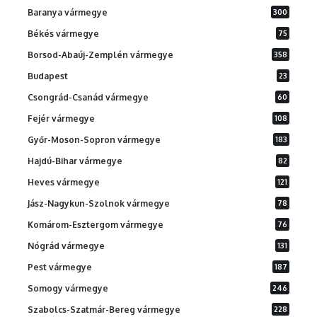
Baranya vármegye
300
Békés vármegye
75
Borsod-Abaúj-Zemplén vármegye
358
Budapest
23
Csongrád-Csanád vármegye
60
Fejér vármegye
108
Győr-Moson-Sopron vármegye
183
Hajdú-Bihar vármegye
82
Heves vármegye
121
Jász-Nagykun-Szolnok vármegye
78
Komárom-Esztergom vármegye
76
Nógrád vármegye
131
Pest vármegye
187
Somogy vármegye
246
Szabolcs-Szatmár-Bereg vármegye
228