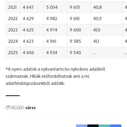
2021
4 647
5 004
9 651
40,8
4
2022
4 629
4 982
9 610
40,9
4
2023
4 625
4 974
9 600
41,0
4
2024
4 623
4 961
9 585
41,1
4
2025
4 606
4 934
9 540
..
..
*A nyers adatok a nyilvantarto.hu nyilvános adatiból
származnak. Hibák előfordulhatnak ami a mi
adatfeldolgozásunkból adódik.
TAGGED:
város