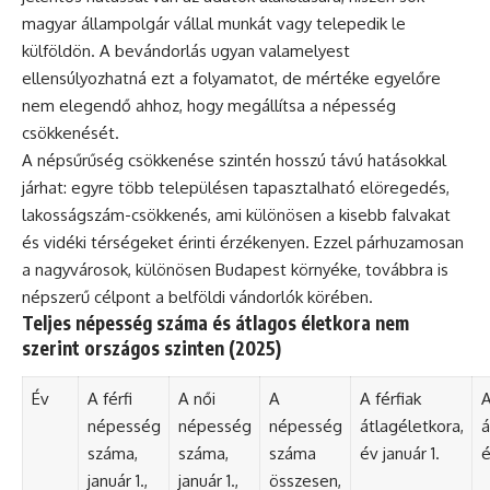
magyar állampolgár vállal munkát vagy telepedik le
külföldön. A bevándorlás ugyan valamelyest
ellensúlyozhatná ezt a folyamatot, de mértéke egyelőre
nem elegendő ahhoz, hogy megállítsa a népesség
csökkenését.
A népsűrűség csökkenése szintén hosszú távú hatásokkal
járhat: egyre több településen tapasztalható elöregedés,
lakosságszám-csökkenés, ami különösen a kisebb falvakat
és vidéki térségeket érinti érzékenyen. Ezzel párhuzamosan
a nagyvárosok, különösen Budapest környéke, továbbra is
népszerű célpont a belföldi vándorlók körében.
Teljes népesség száma és átlagos életkora nem
szerint országos szinten (2025)
Év
A férfi
A női
A
A férfiak
A
népesség
népesség
népesség
átlagéletkora,
á
száma,
száma,
száma
év január 1.
é
január 1.,
január 1.,
összesen,