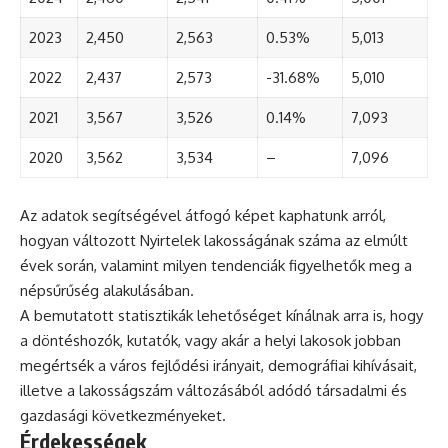
2023
2,450
2,563
0.53%
5,013
2022
2,437
2,573
-31.68%
5,010
2021
3,567
3,526
0.14%
7,093
2020
3,562
3,534
–
7,096
Az adatok segítségével átfogó képet kaphatunk arról,
hogyan változott Nyirtelek lakosságának száma az elmúlt
évek során, valamint milyen tendenciák figyelhetők meg a
népsűrűség alakulásában.
A bemutatott statisztikák lehetőséget kínálnak arra is, hogy
a döntéshozók, kutatók, vagy akár a helyi lakosok jobban
megértsék a város fejlődési irányait, demográfiai kihívásait,
illetve a lakosságszám változásából adódó társadalmi és
gazdasági következményeket.
Érdekességek