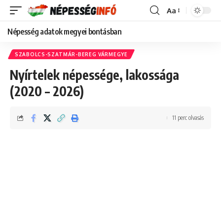
Aa
Font
Resizer
Népesség adatok megyei bontásban
SZABOLCS-SZATMÁR-BEREG VÁRMEGYE
Nyírtelek népessége, lakossága
(2020 – 2026)
11 perc olvasás