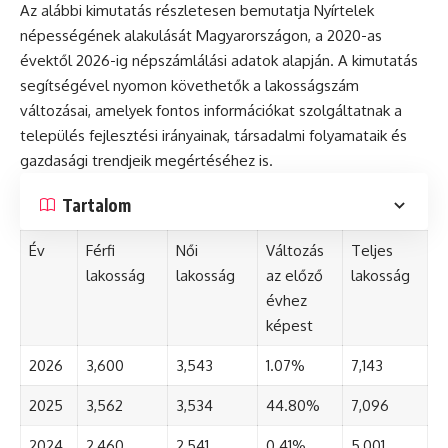
Az alábbi kimutatás részletesen bemutatja Nyírtelek
népességének alakulását Magyarországon, a 2020-as
évektől 2026-ig népszámlálási adatok alapján. A kimutatás
segítségével nyomon követhetők a lakosságszám
változásai, amelyek fontos információkat szolgáltatnak a
település fejlesztési irányainak, társadalmi folyamataik és
gazdasági trendjeik megértéséhez is.
Tartalom
Év
Férfi
Női
Változás
Teljes
lakosság
lakosság
az előző
lakosság
évhez
képest
2026
3,600
3,543
1.07%
7,143
2025
3,562
3,534
44.80%
7,096
2024
2,460
2,541
0.41%
5,001