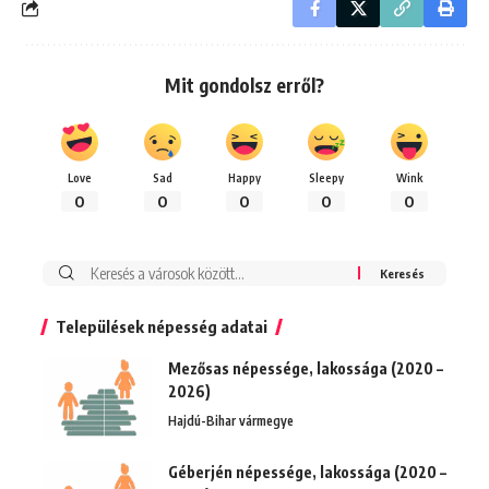
Mit gondolsz erről?
Love
Sad
Happy
Sleepy
Wink
0
0
0
0
0
Keresés:
Települések népesség adatai
Mezősas népessége, lakossága (2020 –
2026)
Hajdú-Bihar vármegye
Géberjén népessége, lakossága (2020 –