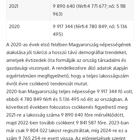
2021
9 890 640 (férfi:4 771 677; nő: 5 118
963)
2020
9 917 344 (férfi:4 780 849; nő: 5 136
495)
A 2020-as évek első felében Magyarország népességének
alakulása jól tükrözi a hosszú távú demográfiai trendeket,
amelyek évtizedek óta formálják az ország társadalmi és
gazdasági viszonyait. A rendelkezésre álló adatok alapján
egyértelműen megfigyelhető, hogy a teljes lakosságszám
évről évre csökkenő tendenciát mutat.
2020-ban Magyarország teljes népessége 9 917 344 fő volt,
ebből 4 780 849 férfi és 5 136 495 nő élt az országban. A
következő években fokozatos csökkenés figyelhető meg:
2021-re a lakosság száma 9 890 640 főre mérséklődött,
majd 2022-ben tovább csökkent 9 841 587 főre. 2023-ban
már csak 9 804 022 lakost regisztráltak, míg 2024-re ez a
szám 9 765 254-re esett vissza. Az előrejelzések szerint