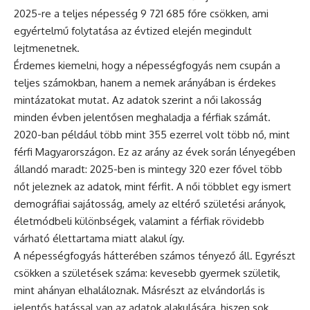
2025-re a teljes népesség 9 721 685 főre csökken, ami
egyértelmű folytatása az évtized elején megindult
lejtmenetnek.
Érdemes kiemelni, hogy a népességfogyás nem csupán a
teljes számokban, hanem a nemek arányában is érdekes
mintázatokat mutat. Az adatok szerint a női lakosság
minden évben jelentősen meghaladja a férfiak számát.
2020-ban például több mint 355 ezerrel volt több nő, mint
férfi Magyarországon. Ez az arány az évek során lényegében
állandó maradt: 2025-ben is mintegy 320 ezer fővel több
nőt jeleznek az adatok, mint férfit. A női többlet egy ismert
demográfiai sajátosság, amely az eltérő születési arányok,
életmódbeli különbségek, valamint a férfiak rövidebb
várható élettartama miatt alakul így.
A népességfogyás hátterében számos tényező áll. Egyrészt
csökken a születések száma: kevesebb gyermek születik,
mint ahányan elhaláloznak. Másrészt az elvándorlás is
jelentős hatással van az adatok alakulására, hiszen sok