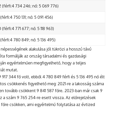
 (férfi:4 734 246; nő: 5 069 776)
(férfi:4 750 131; nő: 5 091 456)
(férfi:4 771 677; nő: 5 118 963)
(férfi:4 780 849; nő: 5 136 495)
népességének alakulása jól tükrözi a hosszú távú
ta formálják az ország társadalmi és gazdasági
apján egyértelműen megfigyelhető, hogy a teljes
iát mutat.
17 344 fő volt, ebből 4 780 849 férfi és 5 136 495 nő élt
tos csökkenés figyelhető meg: 2021-re a lakosság száma
n tovább csökkent 9 841 587 főre. 2023-ban már csak 9
z a szám 9 765 254-re esett vissza. Az előrejelzések
5 főre csökken, ami egyértelmű folytatása az évtized