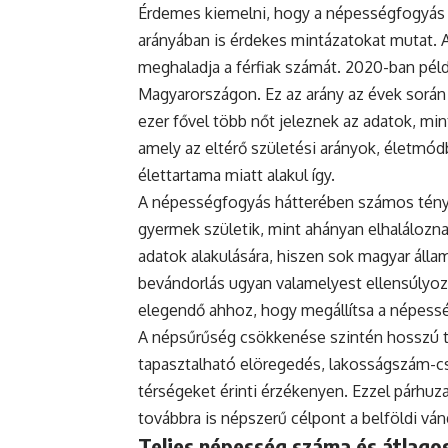
Érdemes kiemelni, hogy a népességfogyás
arányában is érdekes mintázatokat mutat. 
meghaladja a férfiak számát. 2020-ban példá
Magyarországon. Ez az arány az évek során
ezer fővel több nőt jeleznek az adatok, mint
amely az eltérő születési arányok, életmódb
élettartama miatt alakul így.
A népességfogyás hátterében számos ténye
gyermek születik, mint ahányan elhaláloznak
adatok alakulására, hiszen sok magyar állam
bevándorlás ugyan valamelyest ellensúlyoz
elegendő ahhoz, hogy megállítsa a népess
A népsűrűség csökkenése szintén hosszú tá
tapasztalható elöregedés, lakosságszám-cs
térségeket érinti érzékenyen. Ezzel párh
továbbra is népszerű célpont a belföldi vá
Teljes népesség száma és átlagos