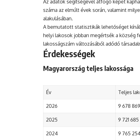
Az adatok segítségével átfogó képet kapha
száma az elmúlt évek során, valamint mily
alakulásában.
A bemutatott statisztikák lehetőséget kínál
helyi lakosok jobban megértsék a község fejl
lakosságszám változásából adódó társada
Érdekességek
Magyarország teljes lakossága
Év
Teljes la
2026
9 678 869 
2025
9 721 685 
2024
9 765 254 