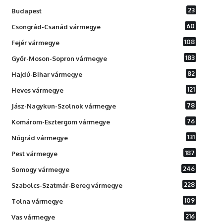
23
Budapest
60
Csongrád-Csanád vármegye
108
Fejér vármegye
183
Győr-Moson-Sopron vármegye
82
Hajdú-Bihar vármegye
121
Heves vármegye
78
Jász-Nagykun-Szolnok vármegye
76
Komárom-Esztergom vármegye
131
Nógrád vármegye
187
Pest vármegye
246
Somogy vármegye
228
Szabolcs-Szatmár-Bereg vármegye
109
Tolna vármegye
216
Vas vármegye