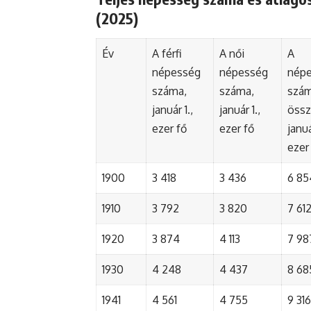
(2025)
Év
A férfi
A női
A
népesség
népesség
nép
száma,
száma,
szá
január 1.,
január 1.,
össz
ezer fő
ezer fő
januá
ezer
1900
3 418
3 436
6 85
1910
3 792
3 820
7 61
1920
3 874
4 113
7 98
1930
4 248
4 437
8 68
1941
4 561
4 755
9 316