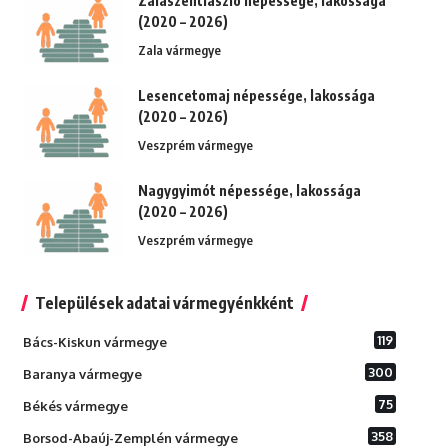
Zalaszentlászló népessége, lakossága
(2020 – 2026)
Zala vármegye
Lesencetomaj népessége, lakossága
(2020 – 2026)
Veszprém vármegye
Nagygyimót népessége, lakossága
(2020 – 2026)
Veszprém vármegye
Települések adatai vármegyénkként
119
Bács-Kiskun vármegye
300
Baranya vármegye
75
Békés vármegye
358
Borsod-Abaúj-Zemplén vármegye