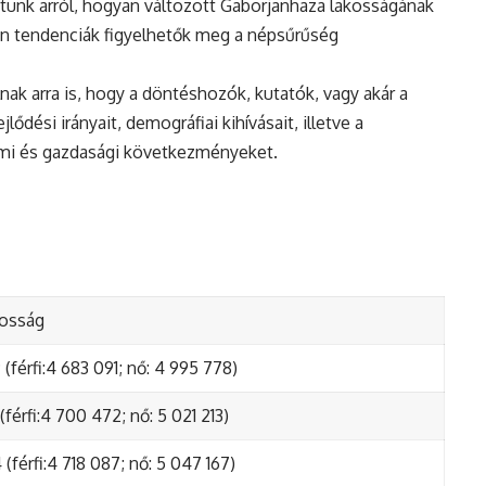
tunk arról, hogyan változott Gaborjanhaza lakosságának
en tendenciák figyelhetők meg a népsűrűség
nak arra is, hogy a döntéshozók, kutatók, vagy akár a
ődési irányait, demográfiai kihívásait, illetve a
lmi és gazdasági következményeket.
kosság
(férfi:4 683 091; nő: 4 995 778)
(férfi:4 700 472; nő: 5 021 213)
(férfi:4 718 087; nő: 5 047 167)