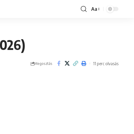
Aa
Font
Resizer
2026)
11 perc olvasás
Megosztás