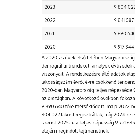
2023
9 804 022
2022
9 841 587 
2021
9 890 640 
2020
9 917 344 
A 2020-as évek első felében Magyarország 
demográfiai trendeket, amelyek évtizedek ó
viszonyait. A rendelkezésre álló adatok al
lakosságszám évről évre csökkenő tendenc
2020-ban Magyarország teljes népessége 9 9
az országban. A következő években fokoza
9 890 640 főre mérséklődött, majd 2022-be
804 022 lakost regisztráltak, míg 2024-re e
szerint 2025-re a teljes népesség 9 721 68
elején megindult lejtmenetnek.