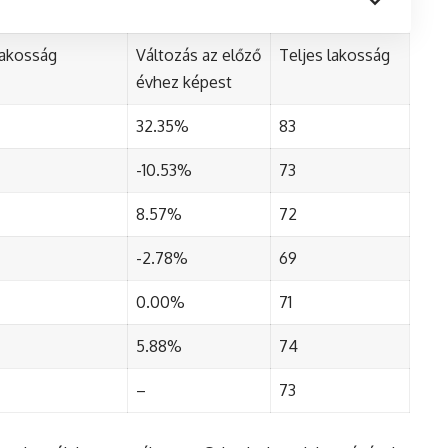
lakosság
Változás az előző
Teljes lakosság
évhez képest
32.35%
83
-10.53%
73
8.57%
72
-2.78%
69
0.00%
71
5.88%
74
–
73