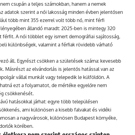
 nem csupán a teljes számokban, hanem a nemek
Az adatok szerint a női lakosság minden évben jelentősen
ul több mint 355 ezerrel volt több nő, mint férfi
 lényegében állandó maradt: 2025-ben is mintegy 320
 férfit. A női többlet egy ismert demográfiai sajátosság,
eli különbségek, valamint a férfiak rövidebb várható
ző áll. Egyrészt csökken a születések száma: kevesebb
. Másrészt az elvándorlás is jelentős hatással van az
polgár vállal munkát vagy telepedik le külföldön. A
hatná ezt a folyamatot, de mértéke egyelőre nem
ég csökkenését.
vú hatásokkal járhat: egyre több településen
ökkenés, ami különösen a kisebb falvakat és vidéki
uzamosan a nagyvárosok, különösen Budapest környéke,
ndorlók körében.
 életkora nem szerint országos szinten