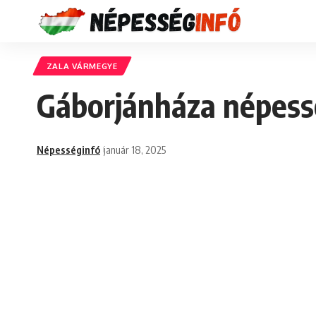
ZALA VÁRMEGYE
Gáborjánháza népessé
Népességinfó
január 18, 2025