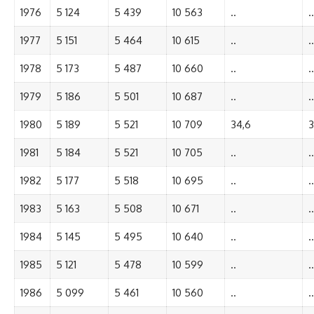
1976
5 124
5 439
10 563
..
..
1977
5 151
5 464
10 615
..
..
1978
5 173
5 487
10 660
..
..
1979
5 186
5 501
10 687
..
..
1980
5 189
5 521
10 709
34,6
3
1981
5 184
5 521
10 705
..
..
1982
5 177
5 518
10 695
..
..
1983
5 163
5 508
10 671
..
..
1984
5 145
5 495
10 640
..
..
1985
5 121
5 478
10 599
..
..
1986
5 099
5 461
10 560
..
..