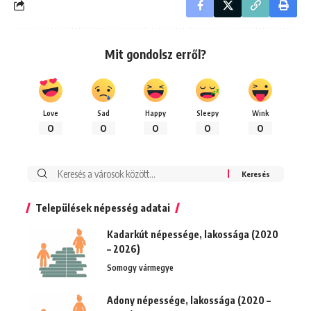
Mit gondolsz erről?
Love
Sad
Happy
Sleepy
Wink
0
0
0
0
0
Keresés:
Települések népesség adatai
Kadarkút népessége, lakossága (2020
– 2026)
Somogy vármegye
Adony népessége, lakossága (2020 –