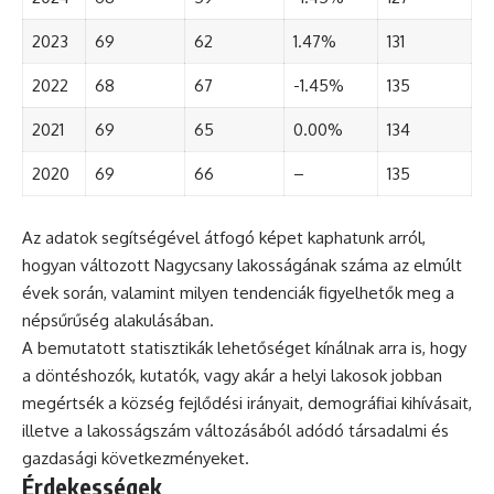
2023
69
62
1.47%
131
2022
68
67
-1.45%
135
2021
69
65
0.00%
134
2020
69
66
–
135
Az adatok segítségével átfogó képet kaphatunk arról,
hogyan változott Nagycsany lakosságának száma az elmúlt
évek során, valamint milyen tendenciák figyelhetők meg a
népsűrűség alakulásában.
A bemutatott statisztikák lehetőséget kínálnak arra is, hogy
a döntéshozók, kutatók, vagy akár a helyi lakosok jobban
megértsék a község fejlődési irányait, demográfiai kihívásait,
illetve a lakosságszám változásából adódó társadalmi és
gazdasági következményeket.
Érdekességek