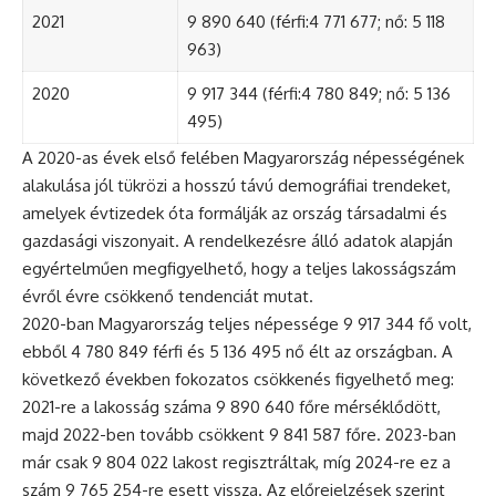
2021
9 890 640 (férfi:4 771 677; nő: 5 118
963)
2020
9 917 344 (férfi:4 780 849; nő: 5 136
495)
A 2020-as évek első felében Magyarország népességének
alakulása jól tükrözi a hosszú távú demográfiai trendeket,
amelyek évtizedek óta formálják az ország társadalmi és
gazdasági viszonyait. A rendelkezésre álló adatok alapján
egyértelműen megfigyelhető, hogy a teljes lakosságszám
évről évre csökkenő tendenciát mutat.
2020-ban Magyarország teljes népessége 9 917 344 fő volt,
ebből 4 780 849 férfi és 5 136 495 nő élt az országban. A
következő években fokozatos csökkenés figyelhető meg:
2021-re a lakosság száma 9 890 640 főre mérséklődött,
majd 2022-ben tovább csökkent 9 841 587 főre. 2023-ban
már csak 9 804 022 lakost regisztráltak, míg 2024-re ez a
szám 9 765 254-re esett vissza. Az előrejelzések szerint