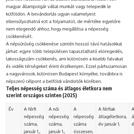
magyar állampolgár vállal munkát vagy telepedik le
külföldön. A bevándorlás ugyan valamelyest
ellensúlyozhatná ezt a folyamatot, de mértéke egyelőre
nem elegendő ahhoz, hogy megállítsa a népesség
csökkenését.
A népsűrűség csökkenése szintén hosszú távú hatásokkal
járhat: egyre több településen tapasztalható elöregedés,
lakosságszám-csökkenés, ami különösen a kisebb falvakat
és vidéki térségeket érinti érzékenyen. Ezzel párhuzamosan
a nagyvárosok, különösen Budapest környéke, továbbra is
népszerű célpont a belföldi vándorlók körében.
Teljes népesség száma és átlagos életkora nem
szerint országos szinten (2025)
Év
A férfi
A női
A
A férfiak
A
népesség
népesség
népesség
átlagéletkora,
á
száma,
száma,
száma
év január 1.
é
január 1.,
január 1.,
összesen,