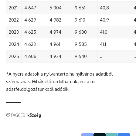
2021
4 647
5 004
9 651
40,8
4
2022
4 629
4 982
9 610
40,9
4
2023
4 625
4 974
9 600
41,0
4
2024
4 623
4 961
9 585
41,1
4
2025
4 606
4 934
9 540
..
..
*A nyers adatok a nyilvantarto.hu nyilvános adatiból
származnak. Hibák előfordulhatnak ami a mi
adatfeldolgozásunkból adódik.
TAGGED:
község