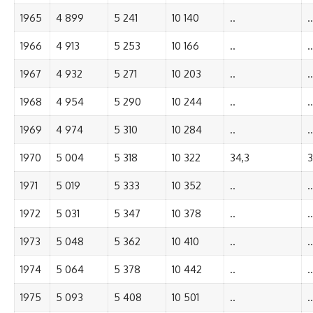
1965
4 899
5 241
10 140
..
..
1966
4 913
5 253
10 166
..
..
1967
4 932
5 271
10 203
..
..
1968
4 954
5 290
10 244
..
..
1969
4 974
5 310
10 284
..
..
1970
5 004
5 318
10 322
34,3
3
1971
5 019
5 333
10 352
..
..
1972
5 031
5 347
10 378
..
..
1973
5 048
5 362
10 410
..
..
1974
5 064
5 378
10 442
..
..
1975
5 093
5 408
10 501
..
..