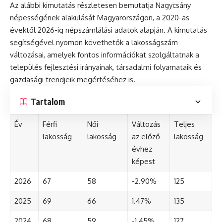
Az alábbi kimutatás részletesen bemutatja Nagycsány
népességének alakulását Magyarországon, a 2020-as
évektől 2026-ig népszámlálási adatok alapján. A kimutatás
segítségével nyomon követhetők a lakosságszám
változásai, amelyek fontos információkat szolgáltatnak a
település fejlesztési irányainak, társadalmi folyamataik és
gazdasági trendjeik megértéséhez is.
Tartalom
Év
Férfi
Női
Változás
Teljes
lakosság
lakosság
az előző
lakosság
évhez
képest
2026
67
58
-2.90%
125
2025
69
66
1.47%
135
2024
68
59
-1.45%
127