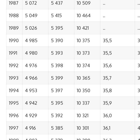
1987
5 072
5 437
10 509
..
..
1988
5 049
5 415
10 464
..
..
1989
5 026
5 395
10 421
..
..
1990
4 985
5 390
10 375
35,5
3
1991
4 980
5 393
10 373
35,5
3
1992
4 976
5 398
10 374
35,6
3
1993
4 966
5 399
10 365
35,7
3
1994
4 953
5 397
10 350
35,8
3
1995
4 942
5 395
10 337
35,9
3
1996
4 929
5 392
10 321
36,0
3
1997
4 916
5 385
10 301
36,1
4