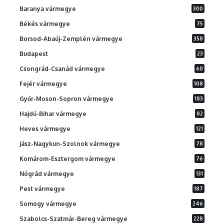
Baranya vármegye
300
Békés vármegye
75
Borsod-Abaúj-Zemplén vármegye
358
Budapest
23
Csongrád-Csanád vármegye
60
Fejér vármegye
108
Győr-Moson-Sopron vármegye
183
Hajdú-Bihar vármegye
82
Heves vármegye
121
Jász-Nagykun-Szolnok vármegye
78
Komárom-Esztergom vármegye
76
Nógrád vármegye
131
Pest vármegye
187
Somogy vármegye
246
Szabolcs-Szatmár-Bereg vármegye
228