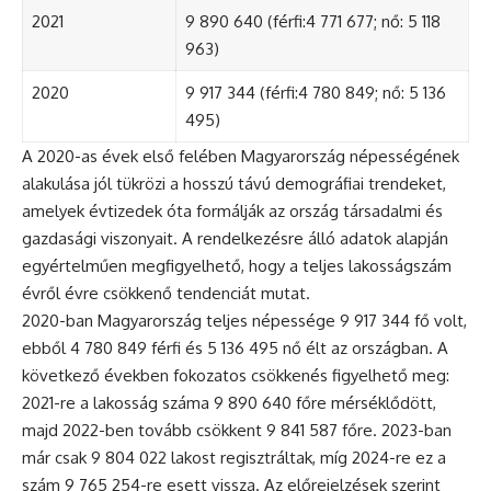
2021
9 890 640 (férfi:4 771 677; nő: 5 118
963)
2020
9 917 344 (férfi:4 780 849; nő: 5 136
495)
A 2020-as évek első felében Magyarország népességének
alakulása jól tükrözi a hosszú távú demográfiai trendeket,
amelyek évtizedek óta formálják az ország társadalmi és
gazdasági viszonyait. A rendelkezésre álló adatok alapján
egyértelműen megfigyelhető, hogy a teljes lakosságszám
évről évre csökkenő tendenciát mutat.
2020-ban Magyarország teljes népessége 9 917 344 fő volt,
ebből 4 780 849 férfi és 5 136 495 nő élt az országban. A
következő években fokozatos csökkenés figyelhető meg:
2021-re a lakosság száma 9 890 640 főre mérséklődött,
majd 2022-ben tovább csökkent 9 841 587 főre. 2023-ban
már csak 9 804 022 lakost regisztráltak, míg 2024-re ez a
szám 9 765 254-re esett vissza. Az előrejelzések szerint