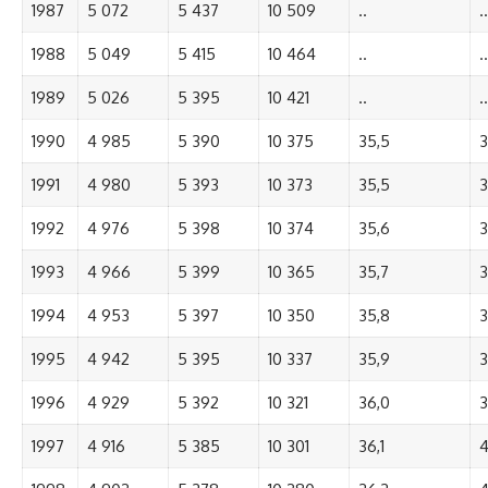
1987
5 072
5 437
10 509
..
..
1988
5 049
5 415
10 464
..
..
1989
5 026
5 395
10 421
..
..
1990
4 985
5 390
10 375
35,5
3
1991
4 980
5 393
10 373
35,5
3
1992
4 976
5 398
10 374
35,6
3
1993
4 966
5 399
10 365
35,7
3
1994
4 953
5 397
10 350
35,8
3
1995
4 942
5 395
10 337
35,9
3
1996
4 929
5 392
10 321
36,0
3
1997
4 916
5 385
10 301
36,1
4