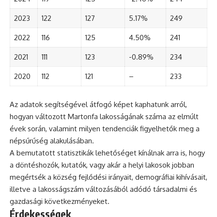
2023
122
127
5.17%
249
2022
116
125
4.50%
241
2021
111
123
-0.89%
234
2020
112
121
–
233
Az adatok segítségével átfogó képet kaphatunk arról,
hogyan változott Martonfa lakosságának száma az elmúlt
évek során, valamint milyen tendenciák figyelhetők meg a
népsűrűség alakulásában.
A bemutatott statisztikák lehetőséget kínálnak arra is, hogy
a döntéshozók, kutatók, vagy akár a helyi lakosok jobban
megértsék a község fejlődési irányait, demográfiai kihívásait,
illetve a lakosságszám változásából adódó társadalmi és
gazdasági következményeket.
Érdekességek