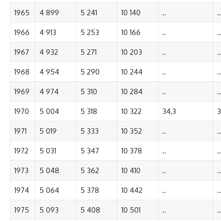
1965
4 899
5 241
10 140
..
..
1966
4 913
5 253
10 166
..
..
1967
4 932
5 271
10 203
..
..
1968
4 954
5 290
10 244
..
..
1969
4 974
5 310
10 284
..
..
1970
5 004
5 318
10 322
34,3
3
1971
5 019
5 333
10 352
..
..
1972
5 031
5 347
10 378
..
..
1973
5 048
5 362
10 410
..
..
1974
5 064
5 378
10 442
..
..
1975
5 093
5 408
10 501
..
..