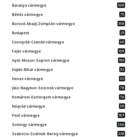
Baranya vármegye
300
Békés vármegye
75
Borsod-Abaúj-Zemplén vármegye
358
Budapest
23
Csongrád-Csanád vármegye
60
Fejér vármegye
108
Győr-Moson-Sopron vármegye
183
Hajdú-Bihar vármegye
82
Heves vármegye
121
Jász-Nagykun-Szolnok vármegye
78
Komárom-Esztergom vármegye
76
Nógrád vármegye
131
Pest vármegye
187
Somogy vármegye
246
Szabolcs-Szatmár-Bereg vármegye
228