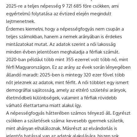
2025-re a teljes népesség 9 721 685 főre csökken, ami
egyértelmű folytatása az évtized elején megindult
lejtmenetnek.
Érdemes kiemelni, hogy a népességfogyás nem csupán a
teljes számokban, hanem a nemek arányában is érdekes
mintázatokat mutat. Az adatok szerint a női lakosság
minden évben jelentősen meghaladja a férfiak számát.
2020-ban például több mint 355 ezerrel volt több nő, mint
férfi Magyarországon. Ez az arány az évek során lényegében
állandó maradt: 2025-ben is mintegy 320 ezer fővel több
nőt jeleznek az adatok, mint férfit. A női többlet egy ismert
demográfiai sajátosság, amely az eltérő születési arányok,
életmódbeli különbségek, valamint a férfiak rövidebb
várható élettartama miatt alakul így.
A népességfogyás hátterében számos tényező áll. Egyrészt
csökken a születések száma: kevesebb gyermek születik,
mint ahányan elhaláloznak. Másrészt az elvándorlás is
jelentős hatással van az adatok alakulására, hiszen sok