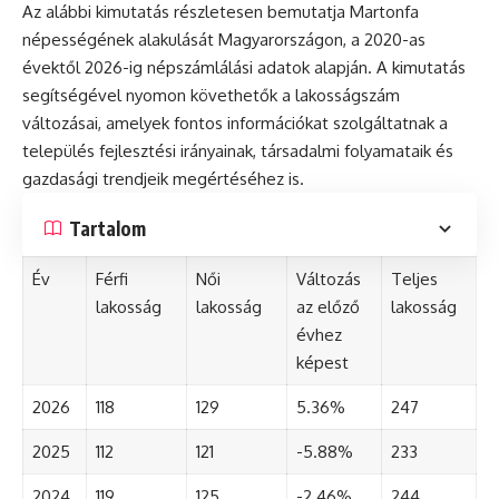
Az alábbi kimutatás részletesen bemutatja Martonfa
népességének alakulását Magyarországon, a 2020-as
évektől 2026-ig népszámlálási adatok alapján. A kimutatás
segítségével nyomon követhetők a lakosságszám
változásai, amelyek fontos információkat szolgáltatnak a
település fejlesztési irányainak, társadalmi folyamataik és
gazdasági trendjeik megértéséhez is.
Tartalom
Év
Férfi
Női
Változás
Teljes
lakosság
lakosság
az előző
lakosság
évhez
képest
2026
118
129
5.36%
247
2025
112
121
-5.88%
233
2024
119
125
-2.46%
244