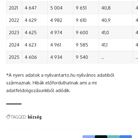
2021
4 647
5 004
9 651
40,8
4
2022
4 629
4 982
9 610
40,9
4
2023
4 625
4 974
9 600
41,0
4
2024
4 623
4 961
9 585
41,1
4
2025
4 606
4 934
9 540
..
..
*A nyers adatok a nyilvantarto.hu nyilvános adatiból
származnak. Hibák előfordulhatnak ami a mi
adatfeldolgozásunkból adódik.
TAGGED:
község