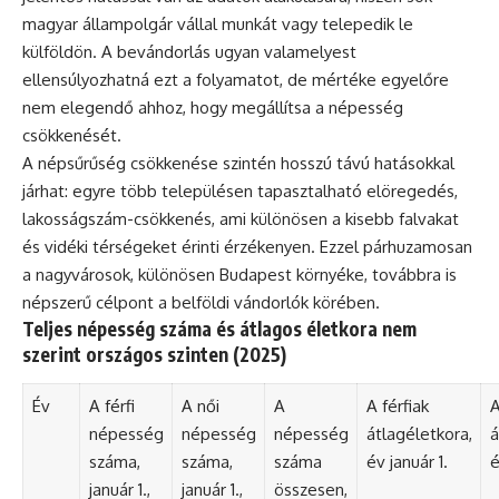
magyar állampolgár vállal munkát vagy telepedik le
külföldön. A bevándorlás ugyan valamelyest
ellensúlyozhatná ezt a folyamatot, de mértéke egyelőre
nem elegendő ahhoz, hogy megállítsa a népesség
csökkenését.
A népsűrűség csökkenése szintén hosszú távú hatásokkal
járhat: egyre több településen tapasztalható elöregedés,
lakosságszám-csökkenés, ami különösen a kisebb falvakat
és vidéki térségeket érinti érzékenyen. Ezzel párhuzamosan
a nagyvárosok, különösen Budapest környéke, továbbra is
népszerű célpont a belföldi vándorlók körében.
Teljes népesség száma és átlagos életkora nem
szerint országos szinten (2025)
Év
A férfi
A női
A
A férfiak
A
népesség
népesség
népesség
átlagéletkora,
á
száma,
száma,
száma
év január 1.
é
január 1.,
január 1.,
összesen,