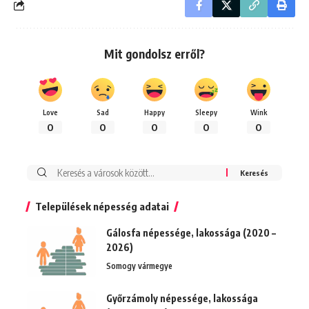
Mit gondolsz erről?
Love
Sad
Happy
Sleepy
Wink
0
0
0
0
0
Keresés:
Települések népesség adatai
Gálosfa népessége, lakossága (2020 –
2026)
Somogy vármegye
Győrzámoly népessége, lakossága