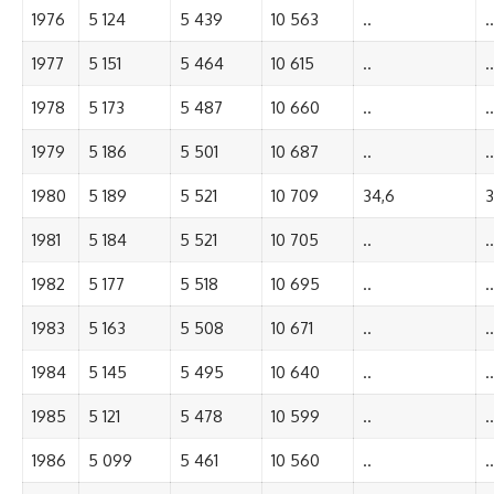
1976
5 124
5 439
10 563
..
..
1977
5 151
5 464
10 615
..
..
1978
5 173
5 487
10 660
..
..
1979
5 186
5 501
10 687
..
..
1980
5 189
5 521
10 709
34,6
3
1981
5 184
5 521
10 705
..
..
1982
5 177
5 518
10 695
..
..
1983
5 163
5 508
10 671
..
..
1984
5 145
5 495
10 640
..
..
1985
5 121
5 478
10 599
..
..
1986
5 099
5 461
10 560
..
..