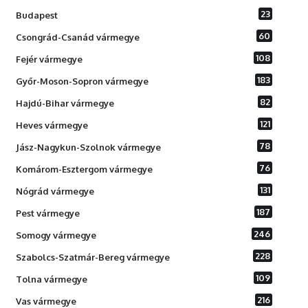
23
Budapest
60
Csongrád-Csanád vármegye
108
Fejér vármegye
183
Győr-Moson-Sopron vármegye
82
Hajdú-Bihar vármegye
121
Heves vármegye
78
Jász-Nagykun-Szolnok vármegye
76
Komárom-Esztergom vármegye
131
Nógrád vármegye
187
Pest vármegye
246
Somogy vármegye
228
Szabolcs-Szatmár-Bereg vármegye
109
Tolna vármegye
216
Vas vármegye