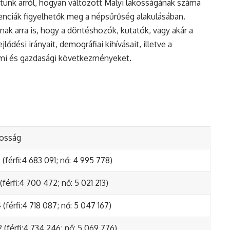
tunk arról, hogyan változott Malyi lakosságának száma
enciák figyelhetők meg a népsűrűség alakulásában.
nak arra is, hogy a döntéshozók, kutatók, vagy akár a
ődési irányait, demográfiai kihívásait, illetve a
lmi és gazdasági következményeket.
kosság
(férfi:4 683 091; nő: 4 995 778)
(férfi:4 700 472; nő: 5 021 213)
(férfi:4 718 087; nő: 5 047 167)
 (férfi:4 734 246; nő: 5 069 776)