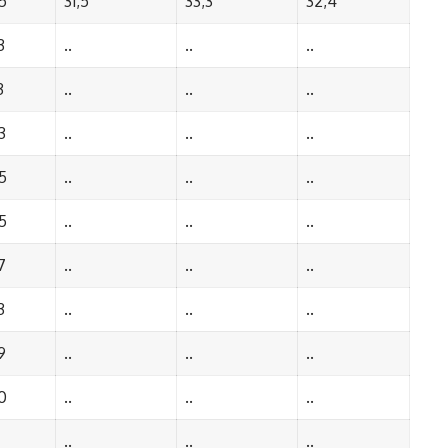
5
31,5
33,3
32,4
3
..
..
..
3
..
..
..
3
..
..
..
5
..
..
..
5
..
..
..
7
..
..
..
3
..
..
..
9
..
..
..
0
..
..
..
..
..
..