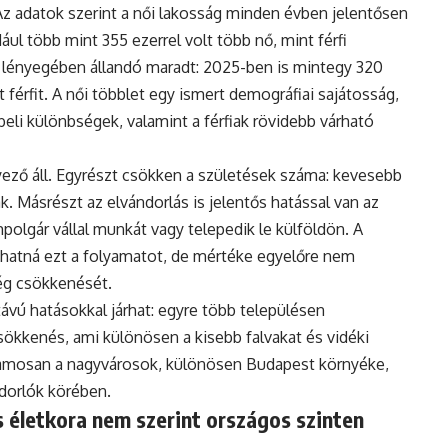
Az adatok szerint a női lakosság minden évben jelentősen
ul több mint 355 ezerrel volt több nő, mint férfi
 lényegében állandó maradt: 2025-ben is mintegy 320
 férfit. A női többlet egy ismert demográfiai sajátosság,
eli különbségek, valamint a férfiak rövidebb várható
ző áll. Egyrészt csökken a születések száma: kevesebb
. Másrészt az elvándorlás is jelentős hatással van az
polgár vállal munkát vagy telepedik le külföldön. A
hatná ezt a folyamatot, de mértéke egyelőre nem
ég csökkenését.
vú hatásokkal járhat: egyre több településen
ökkenés, ami különösen a kisebb falvakat és vidéki
uzamosan a nagyvárosok, különösen Budapest környéke,
ndorlók körében.
 életkora nem szerint országos szinten