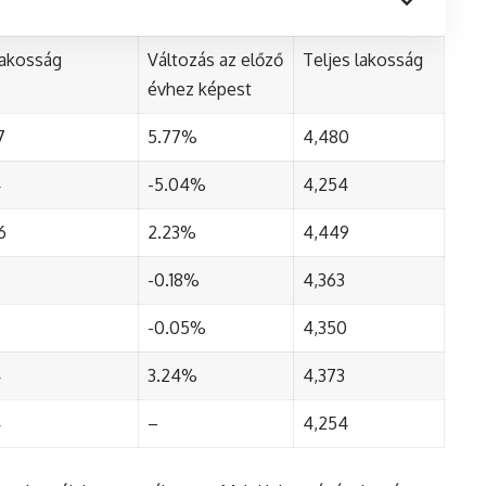
lakosság
Változás az előző
Teljes lakosság
évhez képest
7
5.77%
4,480
4
-5.04%
4,254
6
2.23%
4,449
-0.18%
4,363
-0.05%
4,350
4
3.24%
4,373
4
–
4,254