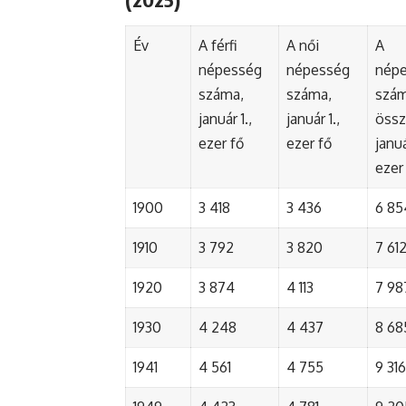
Év
A férfi
A női
A
népesség
népesség
nép
száma,
száma,
szá
január 1.,
január 1.,
össz
ezer fő
ezer fő
januá
ezer
1900
3 418
3 436
6 85
1910
3 792
3 820
7 61
1920
3 874
4 113
7 98
1930
4 248
4 437
8 68
1941
4 561
4 755
9 316