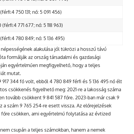
(férfi:4 750 131; nő: 5 091 456)
(férfi:4 771 677; nő: 5 118 963)
(férfi:4 780 849; nő: 5 136 495)
népességének alakulása jól tükrözi a hosszú távú
ta formálják az ország társadalmi és gazdasági
apján egyértelműen megfigyelhető, hogy a teljes
iát mutat.
17 344 fő volt, ebből 4 780 849 férfi és 5 136 495 nő élt
tos csökkenés figyelhető meg: 2021-re a lakosság száma
n tovább csökkent 9 841 587 főre. 2023-ban már csak 9
z a szám 9 765 254-re esett vissza. Az előrejelzések
5 főre csökken, ami egyértelmű folytatása az évtized
 nem csupán a teljes számokban, hanem a nemek