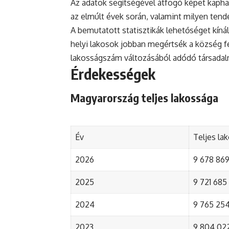
Az adatok segítségével átfogó képet kapha
az elmúlt évek során, valamint milyen tend
A bemutatott statisztikák lehetőséget kínál
helyi lakosok jobban megértsék a község fejl
lakosságszám változásából adódó társada
Érdekességek
Magyarország teljes lakossága
Év
Teljes la
2026
9 678 869 
2025
9 721 685 
2024
9 765 254 
2023
9 804 022