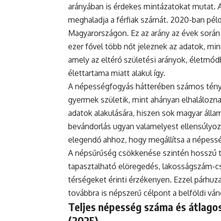
arányában is érdekes mintázatokat mutat. 
meghaladja a férfiak számát. 2020-ban példá
Magyarországon. Ez az arány az évek során
ezer fővel több nőt jeleznek az adatok, mint
amely az eltérő születési arányok, életmódb
élettartama miatt alakul így.
A népességfogyás hátterében számos ténye
gyermek születik, mint ahányan elhaláloznak
adatok alakulására, hiszen sok magyar állam
bevándorlás ugyan valamelyest ellensúlyoz
elegendő ahhoz, hogy megállítsa a népess
A népsűrűség csökkenése szintén hosszú tá
tapasztalható elöregedés, lakosságszám-cs
térségeket érinti érzékenyen. Ezzel párh
továbbra is népszerű célpont a belföldi vá
Teljes népesség száma és átlagos
(2025)