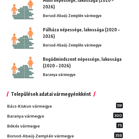
Muhi népessége, lakossága (2020 –
2026)
Borsod-Abaúj-Zemplén vármegye
Pálháza népessége, lakossága (2020 –
2026)
Borsod-Abaúj-Zemplén vármegye
Bogádmindszent népessége, lakossága
(2020 – 2026)
Baranya vármegye
Települések adatai vármegyénkként
119
Bács-Kiskun vármegye
300
Baranya vármegye
75
Békés vármegye
358
Borsod-Abaúj-Zemplén vármegye