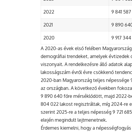
2022
9 841 587 
2021
9 890 640 
2020
9 917 344 
A 2020-as évek első felében Magyarország 
demográfiai trendeket, amelyek évtizedek ó
viszonyait. A rendelkezésre álló adatok al
lakosságszám évről évre csökkenő tendenc
2020-ban Magyarország teljes népessége 9 9
az országban. A következő években fokoza
9 890 640 főre mérséklődött, majd 2022-be
804 022 lakost regisztráltak, míg 2024-re e
szerint 2025-re a teljes népesség 9 721 68
elején megindult lejtmenetnek.
Érdemes kiemelni, hogy a népességfogyás