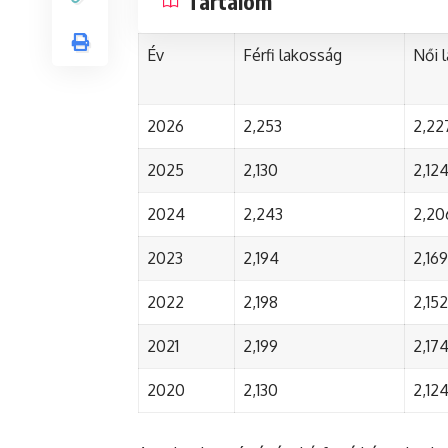
Tartalom
Év
Férfi lakosság
Női 
2026
2,253
2,22
2025
2,130
2,12
2024
2,243
2,20
2023
2,194
2,169
2022
2,198
2,152
2021
2,199
2,17
2020
2,130
2,12