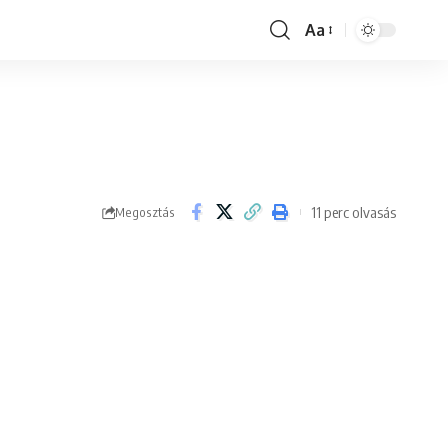
Aa
Font
Resizer
11 perc olvasás
Megosztás