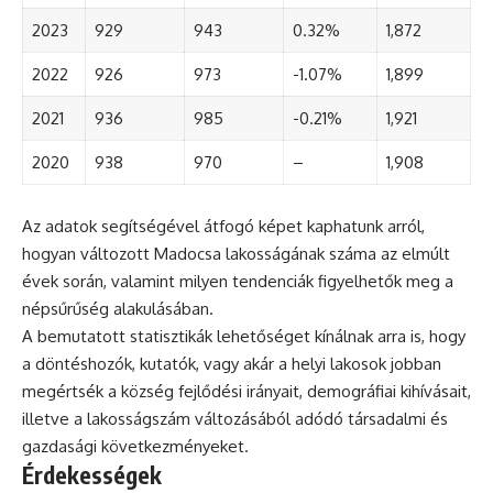
2023
929
943
0.32%
1,872
2022
926
973
-1.07%
1,899
2021
936
985
-0.21%
1,921
2020
938
970
–
1,908
Az adatok segítségével átfogó képet kaphatunk arról,
hogyan változott Madocsa lakosságának száma az elmúlt
évek során, valamint milyen tendenciák figyelhetők meg a
népsűrűség alakulásában.
A bemutatott statisztikák lehetőséget kínálnak arra is, hogy
a döntéshozók, kutatók, vagy akár a helyi lakosok jobban
megértsék a község fejlődési irányait, demográfiai kihívásait,
illetve a lakosságszám változásából adódó társadalmi és
gazdasági következményeket.
Érdekességek