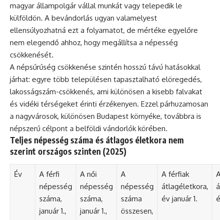
magyar állampolgár vállal munkát vagy telepedik le
külföldön. A bevándorlás ugyan valamelyest
ellensúlyozhatná ezt a folyamatot, de mértéke egyelőre
nem elegendő ahhoz, hogy megállítsa a népesség
csökkenését.
A népsűrűség csökkenése szintén hosszú távú hatásokkal
járhat: egyre több településen tapasztalható elöregedés,
lakosságszám-csökkenés, ami különösen a kisebb falvakat
és vidéki térségeket érinti érzékenyen. Ezzel párhuzamosan
a nagyvárosok, különösen Budapest környéke, továbbra is
népszerű célpont a belföldi vándorlók körében.
Teljes népesség száma és átlagos életkora nem
szerint országos szinten (2025)
Év
A férfi
A női
A
A férfiak
A
népesség
népesség
népesség
átlagéletkora,
á
száma,
száma,
száma
év január 1.
é
január 1.,
január 1.,
összesen,