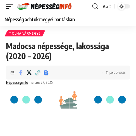
Aa
Font
Resizer
Népesség adatok megyei bontásban
TOLNA VÁRMEGYE
Madocsa népessége, lakossága
(2020 – 2026)
11 perc olvasás
Népességinfó
március 27, 2025