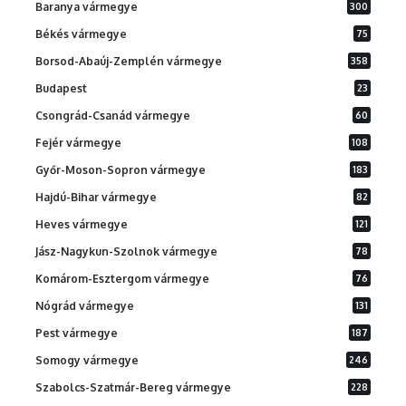
Baranya vármegye
300
Békés vármegye
75
Borsod-Abaúj-Zemplén vármegye
358
Budapest
23
Csongrád-Csanád vármegye
60
Fejér vármegye
108
Győr-Moson-Sopron vármegye
183
Hajdú-Bihar vármegye
82
Heves vármegye
121
Jász-Nagykun-Szolnok vármegye
78
Komárom-Esztergom vármegye
76
Nógrád vármegye
131
Pest vármegye
187
Somogy vármegye
246
Szabolcs-Szatmár-Bereg vármegye
228