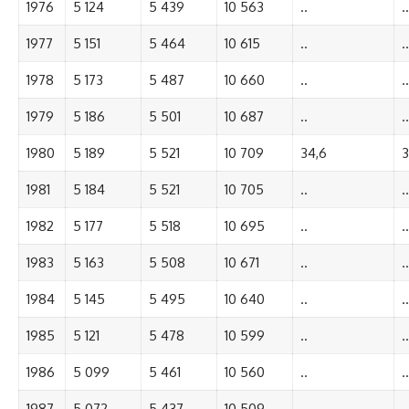
1976
5 124
5 439
10 563
..
..
1977
5 151
5 464
10 615
..
..
1978
5 173
5 487
10 660
..
..
1979
5 186
5 501
10 687
..
..
1980
5 189
5 521
10 709
34,6
3
1981
5 184
5 521
10 705
..
..
1982
5 177
5 518
10 695
..
..
1983
5 163
5 508
10 671
..
..
1984
5 145
5 495
10 640
..
..
1985
5 121
5 478
10 599
..
..
1986
5 099
5 461
10 560
..
..
1987
5 072
5 437
10 509
..
..