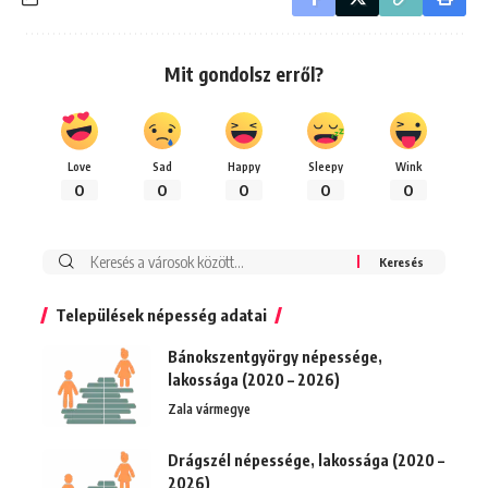
Mit gondolsz erről?
Love
Sad
Happy
Sleepy
Wink
0
0
0
0
0
Keresés:
Települések népesség adatai
Bánokszentgyörgy népessége,
lakossága (2020 – 2026)
Zala vármegye
Drágszél népessége, lakossága (2020 –
2026)