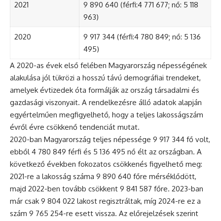
2021
9 890 640 (férfi:4 771 677; nő: 5 118
963)
2020
9 917 344 (férfi:4 780 849; nő: 5 136
495)
A 2020-as évek első felében Magyarország népességének
alakulása jól tükrözi a hosszú távú demográfiai trendeket,
amelyek évtizedek óta formálják az ország társadalmi és
gazdasági viszonyait. A rendelkezésre álló adatok alapján
egyértelműen megfigyelhető, hogy a teljes lakosságszám
évről évre csökkenő tendenciát mutat.
2020-ban Magyarország teljes népessége 9 917 344 fő volt,
ebből 4 780 849 férfi és 5 136 495 nő élt az országban. A
következő években fokozatos csökkenés figyelhető meg:
2021-re a lakosság száma 9 890 640 főre mérséklődött,
majd 2022-ben tovább csökkent 9 841 587 főre. 2023-ban
már csak 9 804 022 lakost regisztráltak, míg 2024-re ez a
szám 9 765 254-re esett vissza. Az előrejelzések szerint