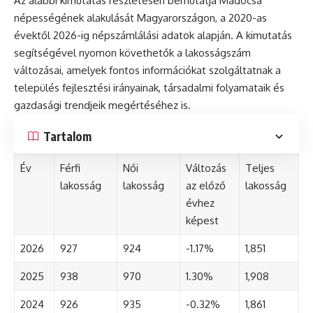
Az alábbi kimutatás részletesen bemutatja Madocsa
népességének alakulását Magyarországon, a 2020-as
évektől 2026-ig népszámlálási adatok alapján. A kimutatás
segítségével nyomon követhetők a lakosságszám
változásai, amelyek fontos információkat szolgáltatnak a
település fejlesztési irányainak, társadalmi folyamataik és
gazdasági trendjeik megértéséhez is.
Tartalom
Év
Férfi
Női
Változás
Teljes
lakosság
lakosság
az előző
lakosság
évhez
képest
2026
927
924
-1.17%
1,851
2025
938
970
1.30%
1,908
2024
926
935
-0.32%
1,861