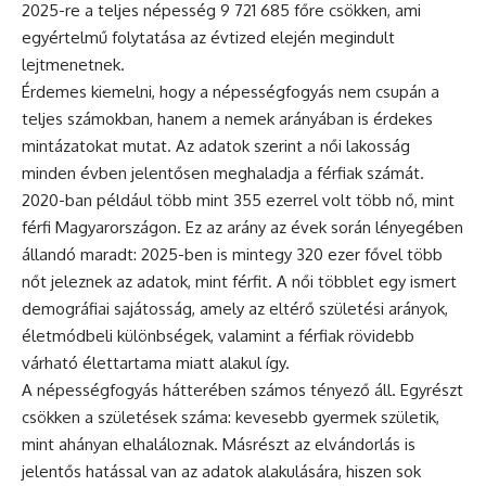
2025-re a teljes népesség 9 721 685 főre csökken, ami
egyértelmű folytatása az évtized elején megindult
lejtmenetnek.
Érdemes kiemelni, hogy a népességfogyás nem csupán a
teljes számokban, hanem a nemek arányában is érdekes
mintázatokat mutat. Az adatok szerint a női lakosság
minden évben jelentősen meghaladja a férfiak számát.
2020-ban például több mint 355 ezerrel volt több nő, mint
férfi Magyarországon. Ez az arány az évek során lényegében
állandó maradt: 2025-ben is mintegy 320 ezer fővel több
nőt jeleznek az adatok, mint férfit. A női többlet egy ismert
demográfiai sajátosság, amely az eltérő születési arányok,
életmódbeli különbségek, valamint a férfiak rövidebb
várható élettartama miatt alakul így.
A népességfogyás hátterében számos tényező áll. Egyrészt
csökken a születések száma: kevesebb gyermek születik,
mint ahányan elhaláloznak. Másrészt az elvándorlás is
jelentős hatással van az adatok alakulására, hiszen sok