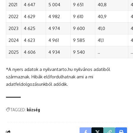
2021
4 647
5 004
9 651
40,8
4
2022
4 629
4 982
9 610
40,9
4
2023
4 625
4 974
9 600
41,0
4
2024
4 623
4 961
9 585
41,1
4
2025
4 606
4 934
9 540
..
..
*A nyers adatok a nyilvantarto.hu nyilvános adatiból
származnak. Hibák előfordulhatnak ami a mi
adatfeldolgozásunkból adódik.
TAGGED:
község