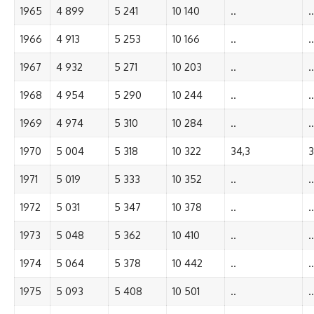
1965
4 899
5 241
10 140
..
..
1966
4 913
5 253
10 166
..
..
1967
4 932
5 271
10 203
..
..
1968
4 954
5 290
10 244
..
..
1969
4 974
5 310
10 284
..
..
1970
5 004
5 318
10 322
34,3
3
1971
5 019
5 333
10 352
..
..
1972
5 031
5 347
10 378
..
..
1973
5 048
5 362
10 410
..
..
1974
5 064
5 378
10 442
..
..
1975
5 093
5 408
10 501
..
..