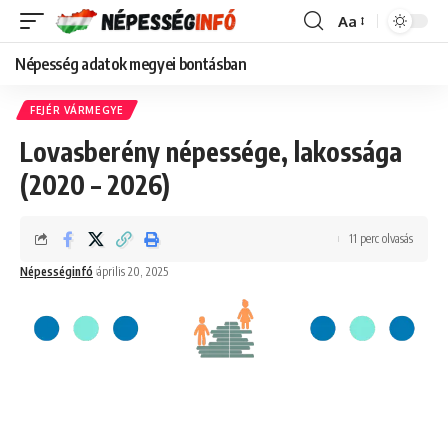
Aa
Font
Resizer
Népesség adatok megyei bontásban
FEJÉR VÁRMEGYE
Lovasberény népessége, lakossága
(2020 – 2026)
11 perc olvasás
Népességinfó
április 20, 2025