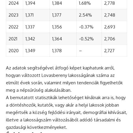
2024
1,394
1,384
1.68%
2,778
2023
1,371
1,377
2.54%
2,748
2022
1,337
1,356
-0.37%
2,693
2021
1,342
1,364
-0.52%
2,706
2020
1,349
1,378
–
2,727
Az adatok segítségével átfogó képet kaphatunk arról,
hogyan változott Lovasbereny lakosságának száma az
elmúlt évek során, valamint milyen tendenciák figyelhetők
meg a népsűrűség alakulásában.
A bemutatott statisztikák lehetőséget kínálnak arra is, hogy
a döntéshozók, kutatók, vagy akár a helyi lakosok jobban
megértsék a község fejlődési irányait, demográfiai kihívásait,
illetve a lakosságszám változásából adódó társadalmi és
gazdasági következményeket.