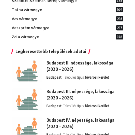
Szabolcs-Szatmár-Bereg vármegye
228
Tolna vármegye
109
Vas vármegye
216
Veszprém vármegye
217
Zala vármegye
258
Legkeresettebb települések adatai
Budapest II. népessége, lakossága
(2020 – 2026)
Budapest
Település típus:
fővárosi kerület
Budapest III. népessége, lakossága
(2020 – 2026)
Budapest
Település típus:
fővárosi kerület
Budapest IV. népessége, lakossága
(2020 – 2026)
Budapest
Település típus:
fővárosi kerület