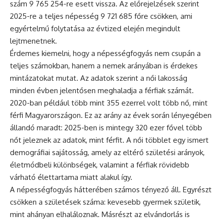
szám 9 765 254-re esett vissza. Az előrejelzések szerint
2025-re a teljes népesség 9 721 685 főre csökken, ami
egyértelmű folytatása az évtized elején megindult
lejtmenetnek.
Érdemes kiemelni, hogy a népességfogyás nem csupán a
teljes számokban, hanem a nemek arányában is érdekes
mintázatokat mutat. Az adatok szerint a női lakosság
minden évben jelentősen meghaladja a férfiak számát.
2020-ban például több mint 355 ezerrel volt több nő, mint
férfi Magyarországon. Ez az arány az évek során lényegében
állandó maradt: 2025-ben is mintegy 320 ezer fővel több
nőt jeleznek az adatok, mint férfit. A női többlet egy ismert
demográfiai sajátosság, amely az eltérő születési arányok,
életmódbeli különbségek, valamint a férfiak rövidebb
várható élettartama miatt alakul így.
A népességfogyás hátterében számos tényező áll. Egyrészt
csökken a születések száma: kevesebb gyermek születik,
mint ahányan elhaláloznak. Másrészt az elvándorlás is