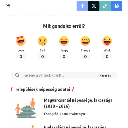
Mit gondolsz erről?
Love
Sad
Happy
Sleepy
Wink
0
0
0
0
0
Keresés:
Települések népesség adatai
Magyarcsanád népessége, lakossága
(2020 – 2026)
Csongrád-Csanád vármegye
Budakalász népessége, lakossága