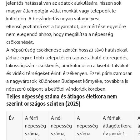
jelentős hatással van az adatok alakulására, hiszen sok
magyar állampolgár vállal munkát vagy telepedik le
külföldön. A bevándorlás ugyan valamelyest
ellensúlyozhatná ezt a folyamatot, de mértéke egyelőre
nem elegendő ahhoz, hogy megállítsa a népesség
csökkenését.
A népsűrűség csökkenése szintén hosszú távú hatásokkal
járhat: egyre több településen tapasztalható elöregedés,
lakosságszám-csökkenés, ami különösen a kisebb falvakat
és vidéki térségeket érinti érzékenyen. Ezzel párhuzamosan
a nagyvárosok, különösen Budapest környéke, továbbra is
népszerű célpont a belföldi vándorlók körében.
Teljes népesség száma és átlagos életkora nem
szerint országos szinten (2025)
Év
A férfi
A női
A
A férfiak
A
népesség
népesség
népesség
átlagéletkora,
á
száma,
száma,
száma
év január 1.
é