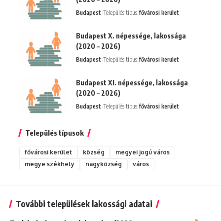
Budapest
Település típus:
fővárosi kerület
Budapest X. népessége, lakossága
(2020 – 2026)
Budapest
Település típus:
fővárosi kerület
Budapest XI. népessége, lakossága
(2020 – 2026)
Budapest
Település típus:
fővárosi kerület
Település típusok
fővárosi kerület
község
megyei jogú város
megye székhely
nagyközség
város
További települések lakossági adatai