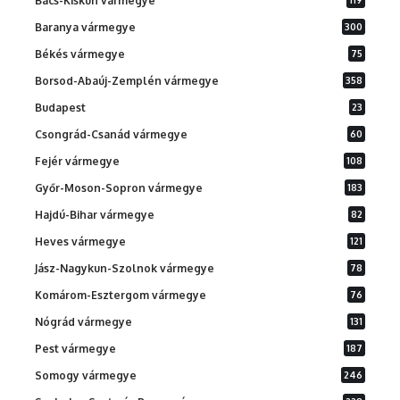
Bács-Kiskun vármegye
Baranya vármegye
300
Békés vármegye
75
Borsod-Abaúj-Zemplén vármegye
358
Budapest
23
Csongrád-Csanád vármegye
60
Fejér vármegye
108
Győr-Moson-Sopron vármegye
183
Hajdú-Bihar vármegye
82
Heves vármegye
121
Jász-Nagykun-Szolnok vármegye
78
Komárom-Esztergom vármegye
76
Nógrád vármegye
131
Pest vármegye
187
Somogy vármegye
246