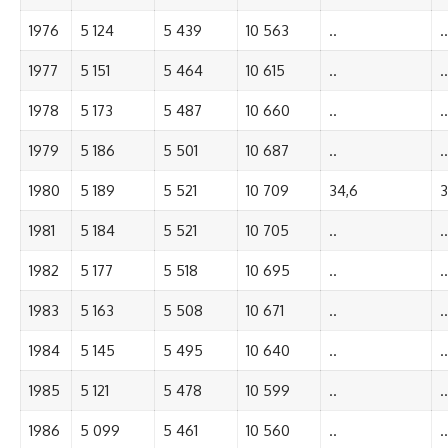
1976
5 124
5 439
10 563
..
..
1977
5 151
5 464
10 615
..
..
1978
5 173
5 487
10 660
..
..
1979
5 186
5 501
10 687
..
..
1980
5 189
5 521
10 709
34,6
3
1981
5 184
5 521
10 705
..
..
1982
5 177
5 518
10 695
..
..
1983
5 163
5 508
10 671
..
..
1984
5 145
5 495
10 640
..
..
1985
5 121
5 478
10 599
..
..
1986
5 099
5 461
10 560
..
..