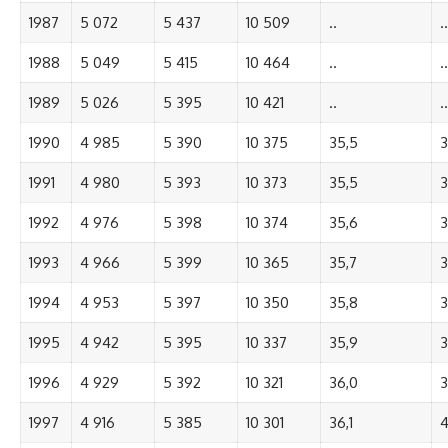
1987
5 072
5 437
10 509
..
..
1988
5 049
5 415
10 464
..
..
1989
5 026
5 395
10 421
..
..
1990
4 985
5 390
10 375
35,5
3
1991
4 980
5 393
10 373
35,5
3
1992
4 976
5 398
10 374
35,6
3
1993
4 966
5 399
10 365
35,7
3
1994
4 953
5 397
10 350
35,8
3
1995
4 942
5 395
10 337
35,9
3
1996
4 929
5 392
10 321
36,0
3
1997
4 916
5 385
10 301
36,1
4