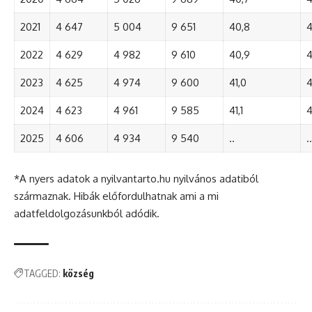
2021
4 647
5 004
9 651
40,8
4
2022
4 629
4 982
9 610
40,9
4
2023
4 625
4 974
9 600
41,0
4
2024
4 623
4 961
9 585
41,1
4
2025
4 606
4 934
9 540
..
..
*A nyers adatok a nyilvantarto.hu nyilvános adatiból
származnak. Hibák előfordulhatnak ami a mi
adatfeldolgozásunkból adódik.
TAGGED:
község