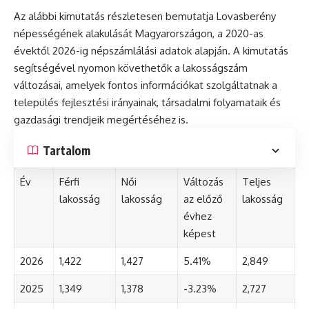
Az alábbi kimutatás részletesen bemutatja Lovasberény
népességének alakulását Magyarországon, a 2020-as
évektől 2026-ig népszámlálási adatok alapján. A kimutatás
segítségével nyomon követhetők a lakosságszám
változásai, amelyek fontos információkat szolgáltatnak a
település fejlesztési irányainak, társadalmi folyamataik és
gazdasági trendjeik megértéséhez is.
Tartalom
Év
Férfi
Női
Változás
Teljes
lakosság
lakosság
az előző
lakosság
évhez
képest
2026
1,422
1,427
5.41%
2,849
2025
1,349
1,378
-3.23%
2,727