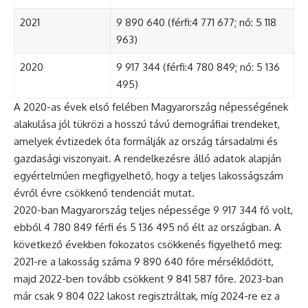
2021
9 890 640 (férfi:4 771 677; nő: 5 118
963)
2020
9 917 344 (férfi:4 780 849; nő: 5 136
495)
A 2020-as évek első felében Magyarország népességének
alakulása jól tükrözi a hosszú távú demográfiai trendeket,
amelyek évtizedek óta formálják az ország társadalmi és
gazdasági viszonyait. A rendelkezésre álló adatok alapján
egyértelműen megfigyelhető, hogy a teljes lakosságszám
évről évre csökkenő tendenciát mutat.
2020-ban Magyarország teljes népessége 9 917 344 fő volt,
ebből 4 780 849 férfi és 5 136 495 nő élt az országban. A
következő években fokozatos csökkenés figyelhető meg:
2021-re a lakosság száma 9 890 640 főre mérséklődött,
majd 2022-ben tovább csökkent 9 841 587 főre. 2023-ban
már csak 9 804 022 lakost regisztráltak, míg 2024-re ez a