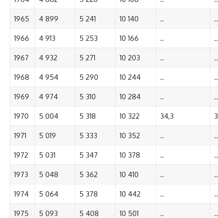
1965
4 899
5 241
10 140
..
..
1966
4 913
5 253
10 166
..
..
1967
4 932
5 271
10 203
..
..
1968
4 954
5 290
10 244
..
..
1969
4 974
5 310
10 284
..
..
1970
5 004
5 318
10 322
34,3
3
1971
5 019
5 333
10 352
..
..
1972
5 031
5 347
10 378
..
..
1973
5 048
5 362
10 410
..
..
1974
5 064
5 378
10 442
..
..
1975
5 093
5 408
10 501
..
..