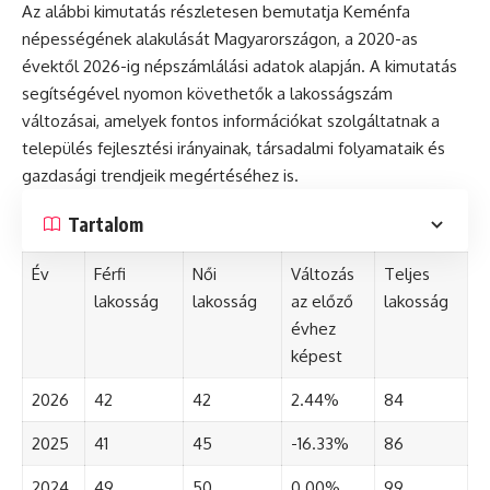
Az alábbi kimutatás részletesen bemutatja Keménfa
népességének alakulását Magyarországon, a 2020-as
évektől 2026-ig népszámlálási adatok alapján. A kimutatás
segítségével nyomon követhetők a lakosságszám
változásai, amelyek fontos információkat szolgáltatnak a
település fejlesztési irányainak, társadalmi folyamataik és
gazdasági trendjeik megértéséhez is.
Tartalom
Év
Férfi
Női
Változás
Teljes
lakosság
lakosság
az előző
lakosság
évhez
képest
2026
42
42
2.44%
84
2025
41
45
-16.33%
86
2024
49
50
0.00%
99