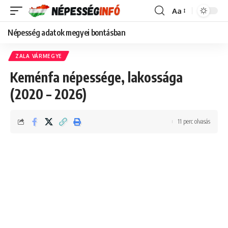
Aa
Font
Resizer
Népesség adatok megyei bontásban
ZALA VÁRMEGYE
Keménfa népessége, lakossága
(2020 – 2026)
11 perc olvasás