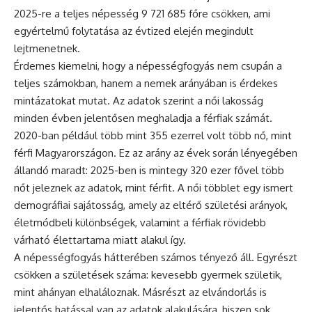
2025-re a teljes népesség 9 721 685 főre csökken, ami
egyértelmű folytatása az évtized elején megindult
lejtmenetnek.
Érdemes kiemelni, hogy a népességfogyás nem csupán a
teljes számokban, hanem a nemek arányában is érdekes
mintázatokat mutat. Az adatok szerint a női lakosság
minden évben jelentősen meghaladja a férfiak számát.
2020-ban például több mint 355 ezerrel volt több nő, mint
férfi Magyarországon. Ez az arány az évek során lényegében
állandó maradt: 2025-ben is mintegy 320 ezer fővel több
nőt jeleznek az adatok, mint férfit. A női többlet egy ismert
demográfiai sajátosság, amely az eltérő születési arányok,
életmódbeli különbségek, valamint a férfiak rövidebb
várható élettartama miatt alakul így.
A népességfogyás hátterében számos tényező áll. Egyrészt
csökken a születések száma: kevesebb gyermek születik,
mint ahányan elhaláloznak. Másrészt az elvándorlás is
jelentős hatással van az adatok alakulására, hiszen sok