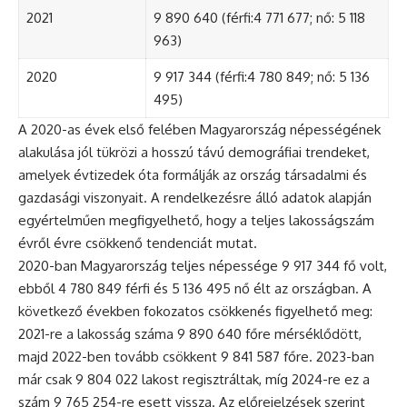
2021
9 890 640 (férfi:4 771 677; nő: 5 118
963)
2020
9 917 344 (férfi:4 780 849; nő: 5 136
495)
A 2020-as évek első felében Magyarország népességének
alakulása jól tükrözi a hosszú távú demográfiai trendeket,
amelyek évtizedek óta formálják az ország társadalmi és
gazdasági viszonyait. A rendelkezésre álló adatok alapján
egyértelműen megfigyelhető, hogy a teljes lakosságszám
évről évre csökkenő tendenciát mutat.
2020-ban Magyarország teljes népessége 9 917 344 fő volt,
ebből 4 780 849 férfi és 5 136 495 nő élt az országban. A
következő években fokozatos csökkenés figyelhető meg:
2021-re a lakosság száma 9 890 640 főre mérséklődött,
majd 2022-ben tovább csökkent 9 841 587 főre. 2023-ban
már csak 9 804 022 lakost regisztráltak, míg 2024-re ez a
szám 9 765 254-re esett vissza. Az előrejelzések szerint