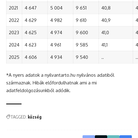
2021
4 647
5 004
9 651
40,8
4
2022
4 629
4 982
9 610
40,9
4
2023
4 625
4 974
9 600
41,0
4
2024
4 623
4 961
9 585
41,1
4
2025
4 606
4 934
9 540
..
..
*A nyers adatok a nyilvantarto.hu nyilvános adatiból
származnak. Hibák előfordulhatnak ami a mi
adatfeldolgozásunkból adódik.
TAGGED:
község