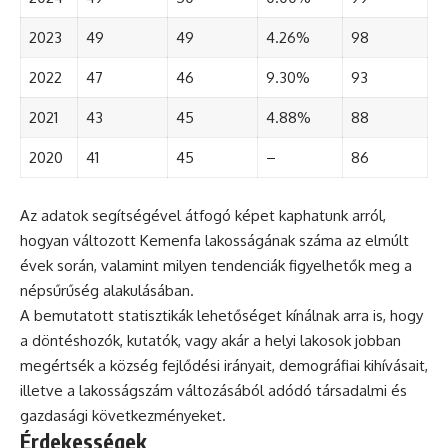
2023
49
49
4.26%
98
2022
47
46
9.30%
93
2021
43
45
4.88%
88
2020
41
45
–
86
Az adatok segítségével átfogó képet kaphatunk arról,
hogyan változott Kemenfa lakosságának száma az elmúlt
évek során, valamint milyen tendenciák figyelhetők meg a
népsűrűség alakulásában.
A bemutatott statisztikák lehetőséget kínálnak arra is, hogy
a döntéshozók, kutatók, vagy akár a helyi lakosok jobban
megértsék a község fejlődési irányait, demográfiai kihívásait,
illetve a lakosságszám változásából adódó társadalmi és
gazdasági következményeket.
Érdekességek