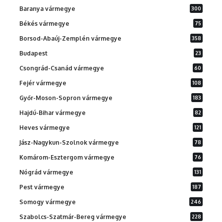
Baranya vármegye
300
Békés vármegye
75
Borsod-Abaúj-Zemplén vármegye
358
Budapest
23
Csongrád-Csanád vármegye
60
Fejér vármegye
108
Győr-Moson-Sopron vármegye
183
Hajdú-Bihar vármegye
82
Heves vármegye
121
Jász-Nagykun-Szolnok vármegye
78
Komárom-Esztergom vármegye
76
Nógrád vármegye
131
Pest vármegye
187
Somogy vármegye
246
Szabolcs-Szatmár-Bereg vármegye
228