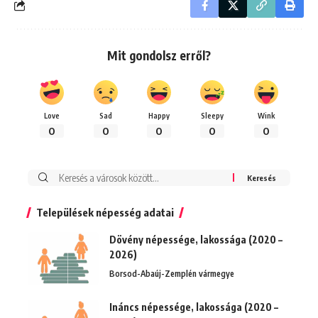
Mit gondolsz erről?
Love
Sad
Happy
Sleepy
Wink
0
0
0
0
0
Keresés:
Települések népesség adatai
Dövény népessége, lakossága (2020 –
2026)
Borsod-Abaúj-Zemplén vármegye
Ináncs népessége, lakossága (2020 –