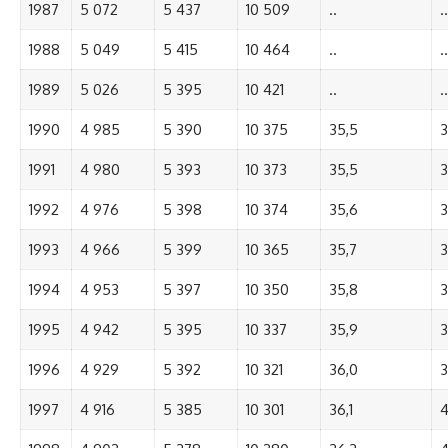
1987
5 072
5 437
10 509
..
..
1988
5 049
5 415
10 464
..
..
1989
5 026
5 395
10 421
..
..
1990
4 985
5 390
10 375
35,5
3
1991
4 980
5 393
10 373
35,5
3
1992
4 976
5 398
10 374
35,6
3
1993
4 966
5 399
10 365
35,7
3
1994
4 953
5 397
10 350
35,8
3
1995
4 942
5 395
10 337
35,9
3
1996
4 929
5 392
10 321
36,0
3
1997
4 916
5 385
10 301
36,1
4