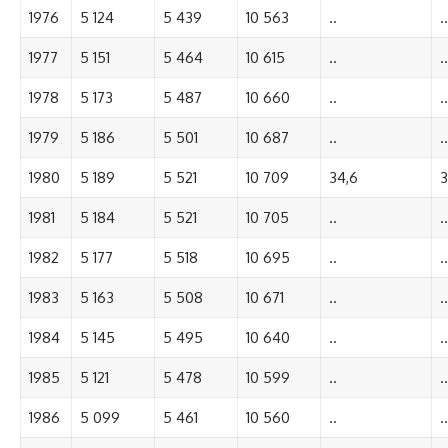
1976
5 124
5 439
10 563
..
..
1977
5 151
5 464
10 615
..
..
1978
5 173
5 487
10 660
..
..
1979
5 186
5 501
10 687
..
..
1980
5 189
5 521
10 709
34,6
3
1981
5 184
5 521
10 705
..
..
1982
5 177
5 518
10 695
..
..
1983
5 163
5 508
10 671
..
..
1984
5 145
5 495
10 640
..
..
1985
5 121
5 478
10 599
..
..
1986
5 099
5 461
10 560
..
..