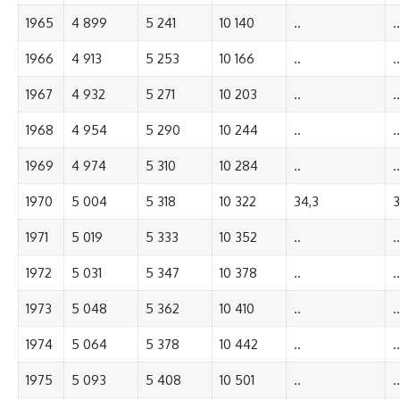
1965
4 899
5 241
10 140
..
..
1966
4 913
5 253
10 166
..
..
1967
4 932
5 271
10 203
..
..
1968
4 954
5 290
10 244
..
..
1969
4 974
5 310
10 284
..
..
1970
5 004
5 318
10 322
34,3
3
1971
5 019
5 333
10 352
..
..
1972
5 031
5 347
10 378
..
..
1973
5 048
5 362
10 410
..
..
1974
5 064
5 378
10 442
..
..
1975
5 093
5 408
10 501
..
..