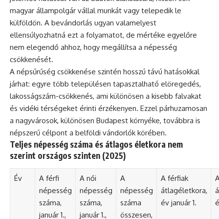
magyar állampolgár vállal munkát vagy telepedik le
külföldön. A bevándorlás ugyan valamelyest
ellensúlyozhatná ezt a folyamatot, de mértéke egyelőre
nem elegendő ahhoz, hogy megállítsa a népesség
csökkenését.
A népsűrűség csökkenése szintén hosszú távú hatásokkal
járhat: egyre több településen tapasztalható elöregedés,
lakosságszám-csökkenés, ami különösen a kisebb falvakat
és vidéki térségeket érinti érzékenyen. Ezzel párhuzamosan
a nagyvárosok, különösen Budapest környéke, továbbra is
népszerű célpont a belföldi vándorlók körében.
Teljes népesség száma és átlagos életkora nem
szerint országos szinten (2025)
Év
A férfi
A női
A
A férfiak
A
népesség
népesség
népesség
átlagéletkora,
á
száma,
száma,
száma
év január 1.
é
január 1.,
január 1.,
összesen,