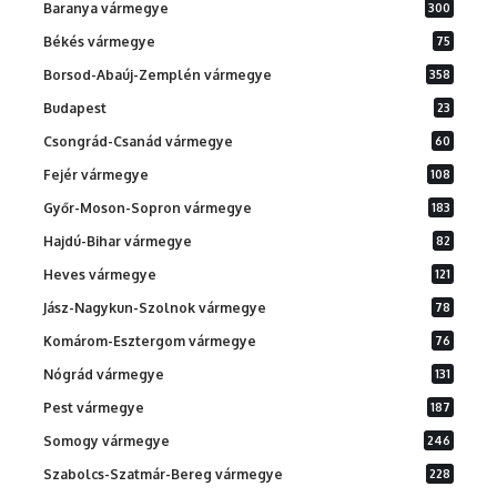
Baranya vármegye
300
Békés vármegye
75
Borsod-Abaúj-Zemplén vármegye
358
Budapest
23
Csongrád-Csanád vármegye
60
Fejér vármegye
108
Győr-Moson-Sopron vármegye
183
Hajdú-Bihar vármegye
82
Heves vármegye
121
Jász-Nagykun-Szolnok vármegye
78
Komárom-Esztergom vármegye
76
Nógrád vármegye
131
Pest vármegye
187
Somogy vármegye
246
Szabolcs-Szatmár-Bereg vármegye
228