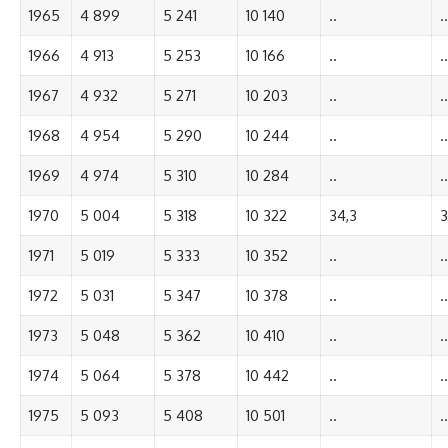
1965
4 899
5 241
10 140
..
..
1966
4 913
5 253
10 166
..
..
1967
4 932
5 271
10 203
..
..
1968
4 954
5 290
10 244
..
..
1969
4 974
5 310
10 284
..
..
1970
5 004
5 318
10 322
34,3
3
1971
5 019
5 333
10 352
..
..
1972
5 031
5 347
10 378
..
..
1973
5 048
5 362
10 410
..
..
1974
5 064
5 378
10 442
..
..
1975
5 093
5 408
10 501
..
..