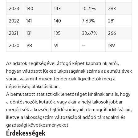
2023
140
143
-0.71%
283
2022
141
140
7.63%
281
2021
131
135
33.67%
266
2020
98
91
–
189
Az adatok segítségével átfogó képet kaphatunk arról,
hogyan változott Keked lakosságának száma az elmúlt évek
során, valamint milyen tendenciák figyelhetők meg a
népsűrűség alakulásában.
A bemutatott statisztikák lehetőséget kínálnak arra is, hogy
a döntéshozók, kutatók, vagy akár a helyi lakosok jobban
megértsék a község fejlődési irányait, demográfiai kihívásait,
illetve a lakosságszám változásából adódó társadalmi és
gazdasági következményeket.
Érdekességek