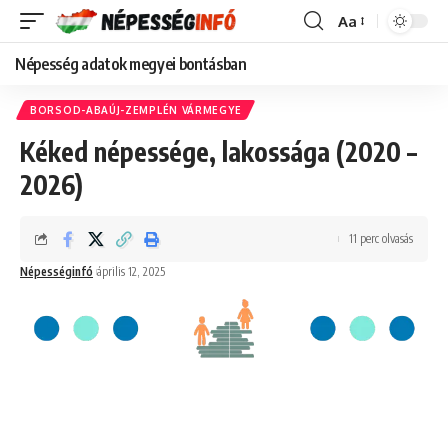
Aa
Font
Resizer
Népesség adatok megyei bontásban
BORSOD-ABAÚJ-ZEMPLÉN VÁRMEGYE
Kéked népessége, lakossága (2020 –
2026)
11 perc olvasás
Népességinfó
április 12, 2025