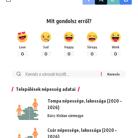
Mit gondolsz erről?
Love
Sad
Happy
Sleepy
Wink
0
0
0
0
0
Keresés:
Települések népesség adatai
Tompa népessége, lakossága (2020 –
2026)
Bács-Kiskun vármegye
Csór népessége, lakossága (2020 –
2026)