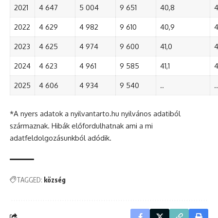
2021
4 647
5 004
9 651
40,8
4
2022
4 629
4 982
9 610
40,9
4
2023
4 625
4 974
9 600
41,0
4
2024
4 623
4 961
9 585
41,1
4
2025
4 606
4 934
9 540
..
..
*A nyers adatok a nyilvantarto.hu nyilvános adatiból
származnak. Hibák előfordulhatnak ami a mi
adatfeldolgozásunkból adódik.
TAGGED:
község