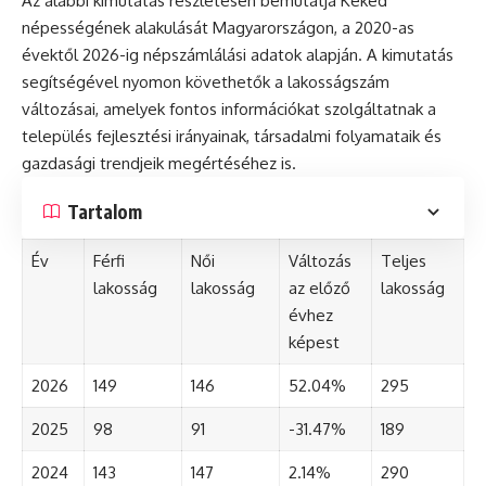
Az alábbi kimutatás részletesen bemutatja Kéked
népességének alakulását Magyarországon, a 2020-as
évektől 2026-ig népszámlálási adatok alapján. A kimutatás
segítségével nyomon követhetők a lakosságszám
változásai, amelyek fontos információkat szolgáltatnak a
település fejlesztési irányainak, társadalmi folyamataik és
gazdasági trendjeik megértéséhez is.
Tartalom
Év
Férfi
Női
Változás
Teljes
lakosság
lakosság
az előző
lakosság
évhez
képest
2026
149
146
52.04%
295
2025
98
91
-31.47%
189
2024
143
147
2.14%
290