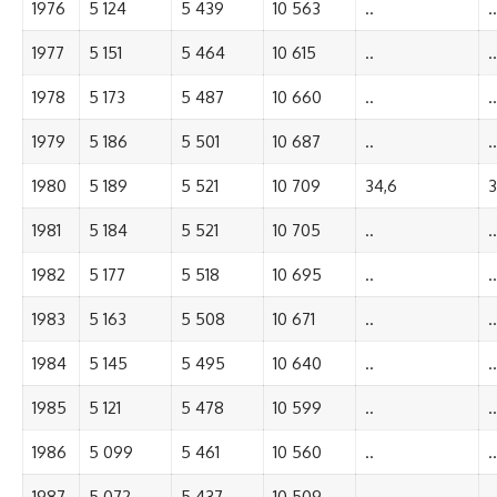
1976
5 124
5 439
10 563
..
..
1977
5 151
5 464
10 615
..
..
1978
5 173
5 487
10 660
..
..
1979
5 186
5 501
10 687
..
..
1980
5 189
5 521
10 709
34,6
3
1981
5 184
5 521
10 705
..
..
1982
5 177
5 518
10 695
..
..
1983
5 163
5 508
10 671
..
..
1984
5 145
5 495
10 640
..
..
1985
5 121
5 478
10 599
..
..
1986
5 099
5 461
10 560
..
..
1987
5 072
5 437
10 509
..
..