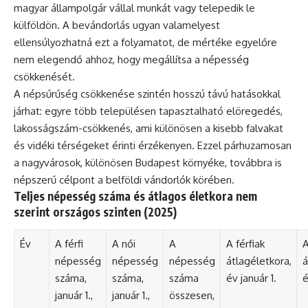
magyar állampolgár vállal munkát vagy telepedik le
külföldön. A bevándorlás ugyan valamelyest
ellensúlyozhatná ezt a folyamatot, de mértéke egyelőre
nem elegendő ahhoz, hogy megállítsa a népesség
csökkenését.
A népsűrűség csökkenése szintén hosszú távú hatásokkal
járhat: egyre több településen tapasztalható elöregedés,
lakosságszám-csökkenés, ami különösen a kisebb falvakat
és vidéki térségeket érinti érzékenyen. Ezzel párhuzamosan
a nagyvárosok, különösen Budapest környéke, továbbra is
népszerű célpont a belföldi vándorlók körében.
Teljes népesség száma és átlagos életkora nem
szerint országos szinten (2025)
Év
A férfi
A női
A
A férfiak
A
népesség
népesség
népesség
átlagéletkora,
á
száma,
száma,
száma
év január 1.
é
január 1.,
január 1.,
összesen,