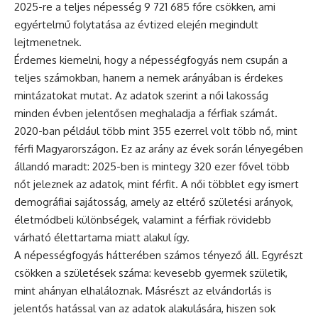
2025-re a teljes népesség 9 721 685 főre csökken, ami
egyértelmű folytatása az évtized elején megindult
lejtmenetnek.
Érdemes kiemelni, hogy a népességfogyás nem csupán a
teljes számokban, hanem a nemek arányában is érdekes
mintázatokat mutat. Az adatok szerint a női lakosság
minden évben jelentősen meghaladja a férfiak számát.
2020-ban például több mint 355 ezerrel volt több nő, mint
férfi Magyarországon. Ez az arány az évek során lényegében
állandó maradt: 2025-ben is mintegy 320 ezer fővel több
nőt jeleznek az adatok, mint férfit. A női többlet egy ismert
demográfiai sajátosság, amely az eltérő születési arányok,
életmódbeli különbségek, valamint a férfiak rövidebb
várható élettartama miatt alakul így.
A népességfogyás hátterében számos tényező áll. Egyrészt
csökken a születések száma: kevesebb gyermek születik,
mint ahányan elhaláloznak. Másrészt az elvándorlás is
jelentős hatással van az adatok alakulására, hiszen sok