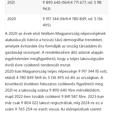
2021
9 890 640 (férfi:4 771 677; nő: 5 118
963)
2020
9 917 344 (férfi:4 780 849; nő: 5 136
495)
A 2020-as évek első felében Magyarország népességének
alakulása jól tükrözi a hosszú távú demográfiai trendeket,
amelyek évtizedek óta formálják az ország társadalmi és
gazdasági viszonyait. A rendelkezésre álló adatok alapján
egyértelműen megfigyelhető, hogy a teljes lakosságszám
évről évre csökkenő tendenciát mutat.
2020-ban Magyarország teljes népessége 9 917 344 fő volt,
ebből 4 780 849 férfi és 5 136 495 nő élt az országban. A
következő években fokozatos csökkenés figyelhető meg:
2021-re a lakosság száma 9 890 640 főre mérséklődött,
majd 2022-ben tovább csökkent 9 841 587 főre. 2023-ban
már csak 9 804 022 lakost regisztráltak, míg 2024-re ez a
szám 9 765 254-re esett vissza. Az előrejelzések szerint