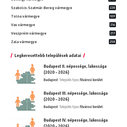
Szabolcs-Szatmár-Bereg vármegye
228
Tolna vármegye
109
Vas vármegye
216
Veszprém vármegye
217
Zala vármegye
258
Legkeresettebb települések adatai
Budapest II. népessége, lakossága
(2020 – 2026)
Budapest
Település típus:
fővárosi kerület
Budapest III. népessége, lakossága
(2020 – 2026)
Budapest
Település típus:
fővárosi kerület
Budapest IV. népessége, lakossága
(2020 – 2026)