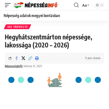
Aa
Font
Resizer
Népesség adatok megyei bontásban
VAS VÁRMEGYE
Hegyhátszentmárton népessége,
lakossága (2020 – 2026)
11 perc olvasás
Népességinfó
március 15, 2025