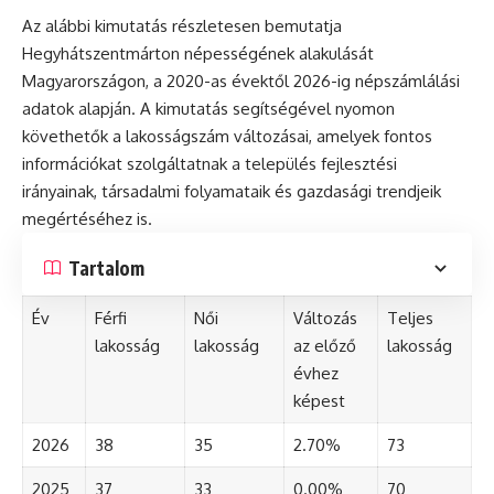
Az alábbi kimutatás részletesen bemutatja
Hegyhátszentmárton népességének alakulását
Magyarországon, a 2020-as évektől 2026-ig népszámlálási
adatok alapján. A kimutatás segítségével nyomon
követhetők a lakosságszám változásai, amelyek fontos
információkat szolgáltatnak a település fejlesztési
irányainak, társadalmi folyamataik és gazdasági trendjeik
megértéséhez is.
Tartalom
Év
Férfi
Női
Változás
Teljes
lakosság
lakosság
az előző
lakosság
évhez
képest
2026
38
35
2.70%
73
2025
37
33
0.00%
70