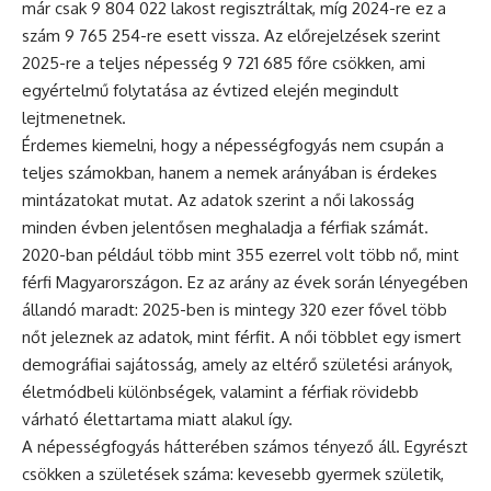
már csak 9 804 022 lakost regisztráltak, míg 2024-re ez a
szám 9 765 254-re esett vissza. Az előrejelzések szerint
2025-re a teljes népesség 9 721 685 főre csökken, ami
egyértelmű folytatása az évtized elején megindult
lejtmenetnek.
Érdemes kiemelni, hogy a népességfogyás nem csupán a
teljes számokban, hanem a nemek arányában is érdekes
mintázatokat mutat. Az adatok szerint a női lakosság
minden évben jelentősen meghaladja a férfiak számát.
2020-ban például több mint 355 ezerrel volt több nő, mint
férfi Magyarországon. Ez az arány az évek során lényegében
állandó maradt: 2025-ben is mintegy 320 ezer fővel több
nőt jeleznek az adatok, mint férfit. A női többlet egy ismert
demográfiai sajátosság, amely az eltérő születési arányok,
életmódbeli különbségek, valamint a férfiak rövidebb
várható élettartama miatt alakul így.
A népességfogyás hátterében számos tényező áll. Egyrészt
csökken a születések száma: kevesebb gyermek születik,