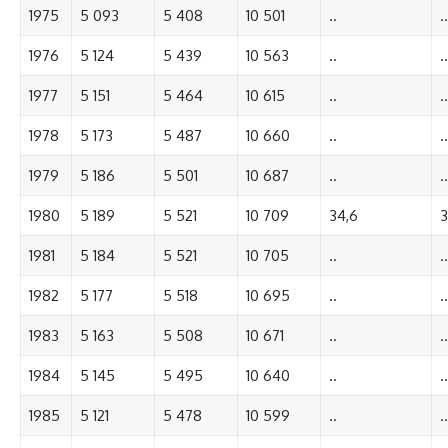
1975
5 093
5 408
10 501
..
..
1976
5 124
5 439
10 563
..
..
1977
5 151
5 464
10 615
..
..
1978
5 173
5 487
10 660
..
..
1979
5 186
5 501
10 687
..
..
1980
5 189
5 521
10 709
34,6
3
1981
5 184
5 521
10 705
..
..
1982
5 177
5 518
10 695
..
..
1983
5 163
5 508
10 671
..
..
1984
5 145
5 495
10 640
..
..
1985
5 121
5 478
10 599
..
..