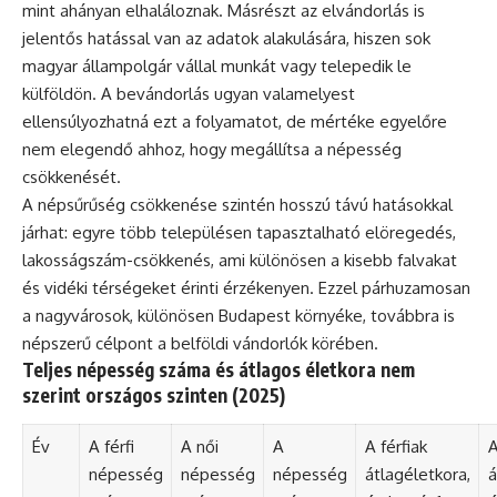
mint ahányan elhaláloznak. Másrészt az elvándorlás is
jelentős hatással van az adatok alakulására, hiszen sok
magyar állampolgár vállal munkát vagy telepedik le
külföldön. A bevándorlás ugyan valamelyest
ellensúlyozhatná ezt a folyamatot, de mértéke egyelőre
nem elegendő ahhoz, hogy megállítsa a népesség
csökkenését.
A népsűrűség csökkenése szintén hosszú távú hatásokkal
járhat: egyre több településen tapasztalható elöregedés,
lakosságszám-csökkenés, ami különösen a kisebb falvakat
és vidéki térségeket érinti érzékenyen. Ezzel párhuzamosan
a nagyvárosok, különösen Budapest környéke, továbbra is
népszerű célpont a belföldi vándorlók körében.
Teljes népesség száma és átlagos életkora nem
szerint országos szinten (2025)
Év
A férfi
A női
A
A férfiak
A
népesség
népesség
népesség
átlagéletkora,
á