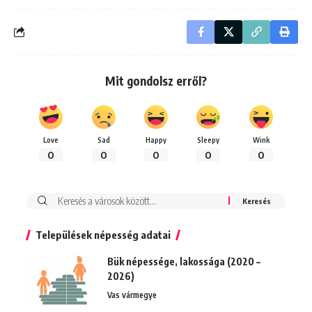
Mit gondolsz erről?
Love
Sad
Happy
Sleepy
Wink
0
0
0
0
0
Keresés:
Települések népesség adatai
Bük népessége, lakossága (2020 –
2026)
Vas vármegye