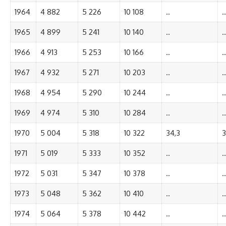
1964
4 882
5 226
10 108
..
..
1965
4 899
5 241
10 140
..
..
1966
4 913
5 253
10 166
..
..
1967
4 932
5 271
10 203
..
..
1968
4 954
5 290
10 244
..
..
1969
4 974
5 310
10 284
..
..
1970
5 004
5 318
10 322
34,3
3
1971
5 019
5 333
10 352
..
..
1972
5 031
5 347
10 378
..
..
1973
5 048
5 362
10 410
..
..
1974
5 064
5 378
10 442
..
..