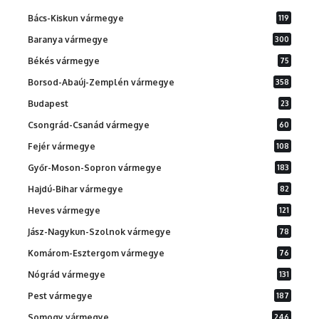
Bács-Kiskun vármegye
119
Baranya vármegye
300
Békés vármegye
75
Borsod-Abaúj-Zemplén vármegye
358
Budapest
23
Csongrád-Csanád vármegye
60
Fejér vármegye
108
Győr-Moson-Sopron vármegye
183
Hajdú-Bihar vármegye
82
Heves vármegye
121
Jász-Nagykun-Szolnok vármegye
78
Komárom-Esztergom vármegye
76
Nógrád vármegye
131
Pest vármegye
187
Somogy vármegye
246