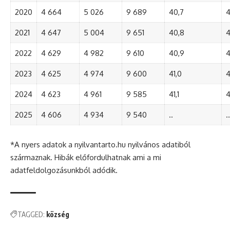
2020
4 664
5 026
9 689
40,7
4
2021
4 647
5 004
9 651
40,8
4
2022
4 629
4 982
9 610
40,9
4
2023
4 625
4 974
9 600
41,0
4
2024
4 623
4 961
9 585
41,1
4
2025
4 606
4 934
9 540
..
..
*A nyers adatok a nyilvantarto.hu nyilvános adatiból
származnak. Hibák előfordulhatnak ami a mi
adatfeldolgozásunkból adódik.
TAGGED:
község