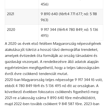
456)
2021
9 890 640 (férfi:4 771 677; nő: 5 118
963)
2020
9 917 344 (férfi:4 780 849; nő: 5 136
495)
A 2020-as évek első felében Magyarország népességének
alakulása jól tükrözi a hosszú távú demográfiai trendeket,
amelyek évtizedek óta formálják az ország társadalmi és
gazdasági viszonyait. A rendelkezésre álló adatok alapján
egyértelműen megfigyelhető, hogy a teljes lakosságszám
évről évre csökkenő tendenciát mutat.
2020-ban Magyarország teljes népessége 9 917 344 fő volt,
ebből 4 780 849 férfi és 5 136 495 nő élt az országban. A
következő években fokozatos csökkenés figyelhető meg:
2021-re a lakosság száma 9 890 640 főre mérséklődött,
majd 2022-ben tovább csökkent 9 841 587 főre. 2023-ban