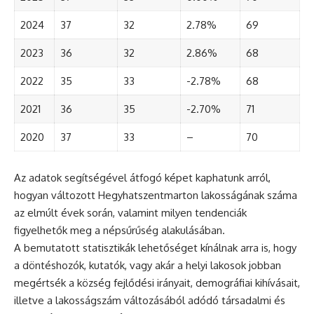
2024
37
32
2.78%
69
2023
36
32
2.86%
68
2022
35
33
-2.78%
68
2021
36
35
-2.70%
71
2020
37
33
–
70
Az adatok segítségével átfogó képet kaphatunk arról,
hogyan változott Hegyhatszentmarton lakosságának száma
az elmúlt évek során, valamint milyen tendenciák
figyelhetők meg a népsűrűség alakulásában.
A bemutatott statisztikák lehetőséget kínálnak arra is, hogy
a döntéshozók, kutatók, vagy akár a helyi lakosok jobban
megértsék a község fejlődési irányait, demográfiai kihívásait,
illetve a lakosságszám változásából adódó társadalmi és