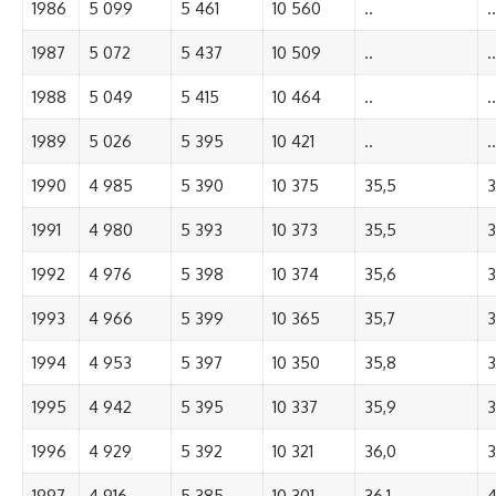
1986
5 099
5 461
10 560
..
..
1987
5 072
5 437
10 509
..
..
1988
5 049
5 415
10 464
..
..
1989
5 026
5 395
10 421
..
..
1990
4 985
5 390
10 375
35,5
3
1991
4 980
5 393
10 373
35,5
3
1992
4 976
5 398
10 374
35,6
3
1993
4 966
5 399
10 365
35,7
3
1994
4 953
5 397
10 350
35,8
3
1995
4 942
5 395
10 337
35,9
3
1996
4 929
5 392
10 321
36,0
3
1997
4 916
5 385
10 301
36,1
4