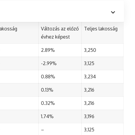
lakosság
Változás az előző
Teljes lakosság
évhez képest
0
2.89%
3,250
0
-2.99%
3,125
0.88%
3,234
0.13%
3,216
0.32%
3,216
1.74%
3,196
0
–
3,125