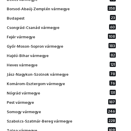
358
Borsod-Abaúj-Zemplén vármegye
23
Budapest
60
Csongrád-Csanád vármegye
108
Fejér vármegye
183
Győr-Moson-Sopron vármegye
82
Hajdú-Bihar vármegye
121
Heves vármegye
78
Jász-Nagykun-Szolnok vármegye
76
Komárom-Esztergom vármegye
131
Nógrád vármegye
187
Pest vármegye
246
Somogy vármegye
228
Szabolcs-Szatmár-Bereg vármegye
109
Tolna vármegye