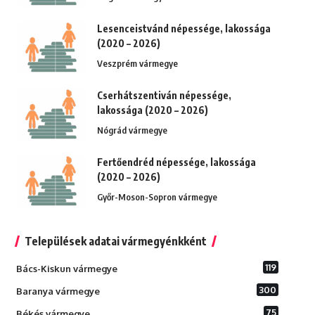
Lesenceistvánd népessége, lakossága
(2020 – 2026)
Veszprém vármegye
Cserhátszentiván népessége,
lakossága (2020 – 2026)
Nógrád vármegye
Fertőendréd népessége, lakossága
(2020 – 2026)
Győr-Moson-Sopron vármegye
Települések adatai vármegyénkként
119
Bács-Kiskun vármegye
300
Baranya vármegye
75
Békés vármegye