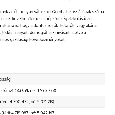
atunk arról, hogyan változott Gomba lakosságának száma
enciák figyelhetők meg a népsűrűség alakulásában.
nak arra is, hogy a döntéshozók, kutatók, vagy akár a
ődési irányait, demográfiai kihívásait, illetve a
lmi és gazdasági következményeket.
kosság
(férfi:4 683 091; nő: 4 995 778)
(férfi:4 700 472; nő: 5 021 213)
(férfi:4 718 087; nő: 5 047 167)