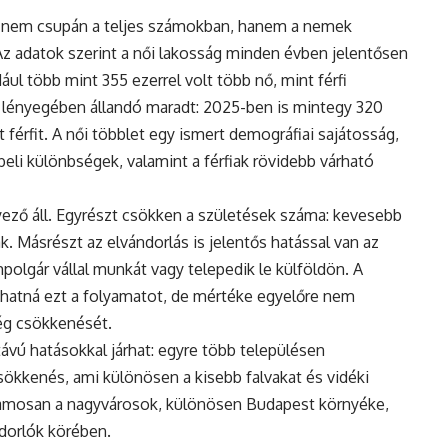
 nem csupán a teljes számokban, hanem a nemek
Az adatok szerint a női lakosság minden évben jelentősen
ul több mint 355 ezerrel volt több nő, mint férfi
 lényegében állandó maradt: 2025-ben is mintegy 320
 férfit. A női többlet egy ismert demográfiai sajátosság,
eli különbségek, valamint a férfiak rövidebb várható
ző áll. Egyrészt csökken a születések száma: kevesebb
. Másrészt az elvándorlás is jelentős hatással van az
polgár vállal munkát vagy telepedik le külföldön. A
hatná ezt a folyamatot, de mértéke egyelőre nem
ég csökkenését.
vú hatásokkal járhat: egyre több településen
ökkenés, ami különösen a kisebb falvakat és vidéki
uzamosan a nagyvárosok, különösen Budapest környéke,
ndorlók körében.