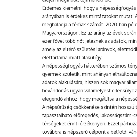
Érdemes kiemelni, hogy a népességfogyás
arányában is érdekes mintázatokat mutat. 
meghaladja a férfiak számát. 2020-ban példá
Magyarországon. Ez az arány az évek során
ezer fővel több nőt jeleznek az adatok, mint
amely az eltérő születési arányok, életmódb
élettartama miatt alakul így.
A népességfogyás hátterében számos ténye
gyermek születik, mint ahányan elhaláloznak
adatok alakulására, hiszen sok magyar állam
bevándorlás ugyan valamelyest ellensúlyoz
elegendő ahhoz, hogy megállítsa a népess
A népsűrűség csökkenése szintén hosszú tá
tapasztalható elöregedés, lakosságszám-cs
térségeket érinti érzékenyen. Ezzel párh
továbbra is népszerű célpont a belföldi vá