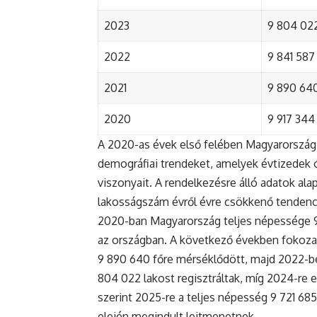
2023
9 804 022
2022
9 841 587 
2021
9 890 640 
2020
9 917 344 
A 2020-as évek első felében Magyarország 
demográfiai trendeket, amelyek évtizedek ó
viszonyait. A rendelkezésre álló adatok al
lakosságszám évről évre csökkenő tendenc
2020-ban Magyarország teljes népessége 9 9
az országban. A következő években fokoza
9 890 640 főre mérséklődött, majd 2022-be
804 022 lakost regisztráltak, míg 2024-re e
szerint 2025-re a teljes népesség 9 721 68
elején megindult lejtmenetnek.