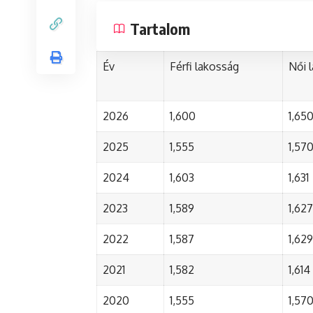
Tartalom
Év
Férfi lakosság
Női 
2026
1,600
1,65
2025
1,555
1,57
2024
1,603
1,631
2023
1,589
1,627
2022
1,587
1,629
2021
1,582
1,614
2020
1,555
1,57