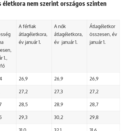
 életkora nem szerint országos szinten
A férfiak
A nők
Átlagéletkor
esség
átlagéletkora,
átlagéletkora,
összesen, év
ma
év január 1.
év január 1.
január 1.
esen,
r 1.,
 fő
4
26,9
26,9
26,9
2
27,2
27,3
27,2
7
28,5
28,9
28,7
5
29,3
30,2
29,8
31,0
32,1
31,6