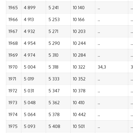
1965
4 899
5 241
10 140
..
..
1966
4 913
5 253
10 166
..
..
1967
4 932
5 271
10 203
..
..
1968
4 954
5 290
10 244
..
..
1969
4 974
5 310
10 284
..
..
1970
5 004
5 318
10 322
34,3
3
1971
5 019
5 333
10 352
..
..
1972
5 031
5 347
10 378
..
..
1973
5 048
5 362
10 410
..
..
1974
5 064
5 378
10 442
..
..
1975
5 093
5 408
10 501
..
..