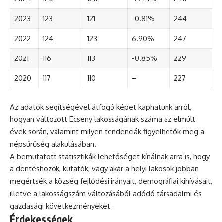
2023
123
121
-0.81%
244
2022
124
123
6.90%
247
2021
116
113
-0.85%
229
2020
117
110
–
227
Az adatok segítségével átfogó képet kaphatunk arról,
hogyan változott Ecseny lakosságának száma az elmúlt
évek során, valamint milyen tendenciák figyelhetők meg a
népsűrűség alakulásában.
A bemutatott statisztikák lehetőséget kínálnak arra is, hogy
a döntéshozók, kutatók, vagy akár a helyi lakosok jobban
megértsék a község fejlődési irányait, demográfiai kihívásait,
illetve a lakosságszám változásából adódó társadalmi és
gazdasági következményeket.
Érdekességek