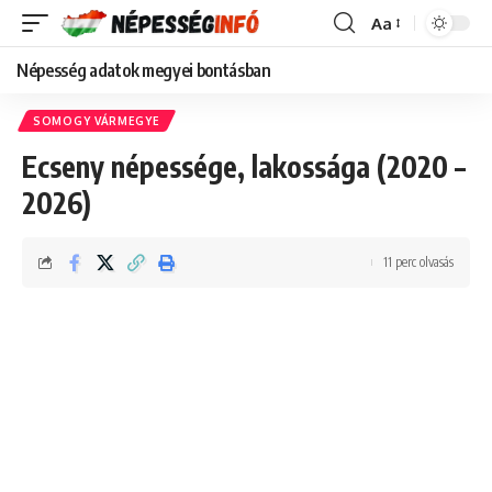
Aa
Font
Resizer
Népesség adatok megyei bontásban
SOMOGY VÁRMEGYE
Ecseny népessége, lakossága (2020 –
2026)
11 perc olvasás