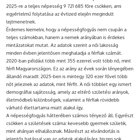
2025-re a teljes népesség 9 721 685 főre csökken, ami
egyértelmű folytatása az évtized elején megindult
lejtmenetnek.
Érdemes kiemelni, hogy a népességfogyás nem csupán a
teljes számokban, hanem a nemek arányában is érdekes
mintázatokat mutat. Az adatok szerint a női lakosság
minden évben jelentősen meghaladja a férfiak számát.
2020-ban például több mint 355 ezerrel volt több nő, mint
férfi Magyarországon. Ez az arány az évek során lényegében
állandó maradt: 2025-ben is mintegy 320 ezer fővel több
nőt jeleznek az adatok, mint férfit. A női többlet egy ismert
demográfiai sajátosság, amely az eltérő születési arányok,
életmódbeli különbségek, valamint a férfiak rövidebb
várható élettartama miatt alakul így.
A népességfogyás hátterében számos tényező áll. Egyrészt
csökken a születések száma: kevesebb gyermek születik,
mint ahányan elhaláloznak. Másrészt az elvándorlás is
jelentős hatással van az adatok alakulására, hiszen sok