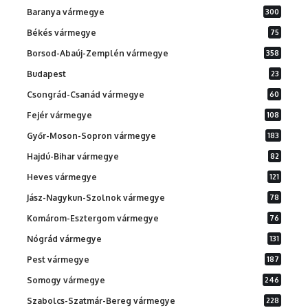
Baranya vármegye
300
Békés vármegye
75
Borsod-Abaúj-Zemplén vármegye
358
Budapest
23
Csongrád-Csanád vármegye
60
Fejér vármegye
108
Győr-Moson-Sopron vármegye
183
Hajdú-Bihar vármegye
82
Heves vármegye
121
Jász-Nagykun-Szolnok vármegye
78
Komárom-Esztergom vármegye
76
Nógrád vármegye
131
Pest vármegye
187
Somogy vármegye
246
Szabolcs-Szatmár-Bereg vármegye
228