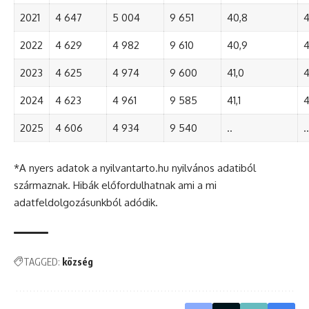
2021
4 647
5 004
9 651
40,8
4
2022
4 629
4 982
9 610
40,9
4
2023
4 625
4 974
9 600
41,0
4
2024
4 623
4 961
9 585
41,1
4
2025
4 606
4 934
9 540
..
..
*A nyers adatok a nyilvantarto.hu nyilvános adatiból
származnak. Hibák előfordulhatnak ami a mi
adatfeldolgozásunkból adódik.
TAGGED:
község