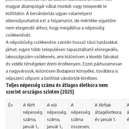
magyar állampolgár vállal munkát vagy telepedik le
külföldön. A bevándorlás ugyan valamelyest
ellensúlyozhatná ezt a folyamatot, de mértéke egyelőre
nem elegendő ahhoz, hogy megállítsa a népesség
csökkenését.
A népsűrűség csökkenése szintén hosszú távú hatásokkal
járhat: egyre több településen tapasztalható elöregedés,
lakosságszám-csökkenés, ami különösen a kisebb falvakat
és vidéki térségeket érinti érzékenyen. Ezzel párhuzamosan
a nagyvárosok, különösen Budapest környéke, továbbra is
népszerű célpont a belföldi vándorlók körében.
Teljes népesség száma és átlagos életkora nem
szerint országos szinten (2025)
Év
A férfi
A női
A
A férfiak
A
népesség
népesség
népesség
átlagéletkora,
á
száma,
száma,
száma
év január 1.
é
január 1.,
január 1.,
összesen,