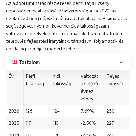
Az alábbi kimutatás részletesen bemutatja Ecseny
népességének alakulását Magyarországon, a 2020-as
évektől 2026-ig népszámlálási adatok alapján. A kimutatás
segítségével nyomon követhetők a lakosságszám
változásai, amelyek fontos információkat szolgáltatnak a
település fejlesztési irányainak, társadalmi folyamataik és
gazdasági trendjeik megértéséhez is.
Tartalom
Év
Férfi
Női
Változás
Teljes
lakosság
lakosság
az előző
lakosság
évhez
képest
2026
126
124
7.69%
250
2025
117
110
-2.50%
227
2024
120
120
-2.44%
240