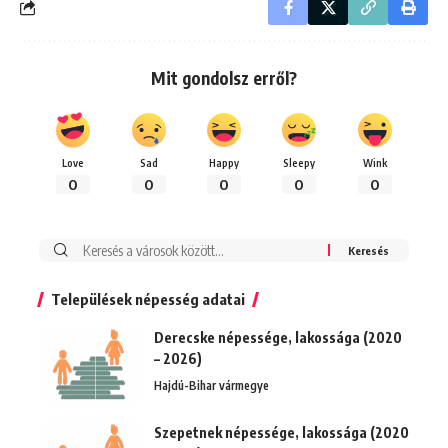
Mit gondolsz erről?
Love
Sad
Happy
Sleepy
Wink
0
0
0
0
0
Keresés:
Települések népesség adatai
Derecske népessége, lakossága (2020
– 2026)
Hajdú-Bihar vármegye
Szepetnek népessége, lakossága (2020