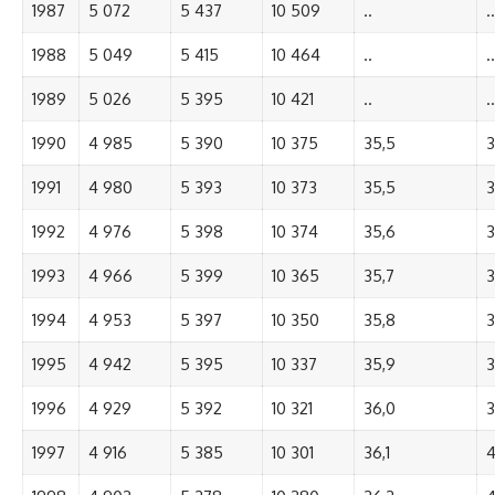
1987
5 072
5 437
10 509
..
..
1988
5 049
5 415
10 464
..
..
1989
5 026
5 395
10 421
..
..
1990
4 985
5 390
10 375
35,5
3
1991
4 980
5 393
10 373
35,5
3
1992
4 976
5 398
10 374
35,6
3
1993
4 966
5 399
10 365
35,7
3
1994
4 953
5 397
10 350
35,8
3
1995
4 942
5 395
10 337
35,9
3
1996
4 929
5 392
10 321
36,0
3
1997
4 916
5 385
10 301
36,1
4