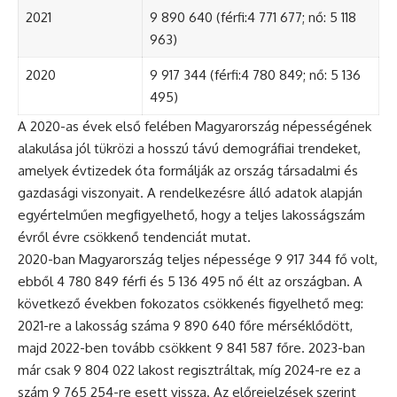
2021
9 890 640 (férfi:4 771 677; nő: 5 118
963)
2020
9 917 344 (férfi:4 780 849; nő: 5 136
495)
A 2020-as évek első felében Magyarország népességének
alakulása jól tükrözi a hosszú távú demográfiai trendeket,
amelyek évtizedek óta formálják az ország társadalmi és
gazdasági viszonyait. A rendelkezésre álló adatok alapján
egyértelműen megfigyelhető, hogy a teljes lakosságszám
évről évre csökkenő tendenciát mutat.
2020-ban Magyarország teljes népessége 9 917 344 fő volt,
ebből 4 780 849 férfi és 5 136 495 nő élt az országban. A
következő években fokozatos csökkenés figyelhető meg:
2021-re a lakosság száma 9 890 640 főre mérséklődött,
majd 2022-ben tovább csökkent 9 841 587 főre. 2023-ban
már csak 9 804 022 lakost regisztráltak, míg 2024-re ez a
szám 9 765 254-re esett vissza. Az előrejelzések szerint