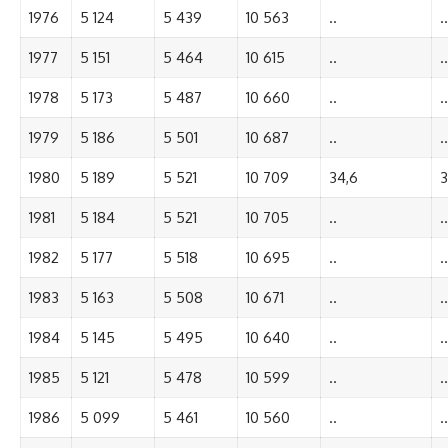
1976
5 124
5 439
10 563
..
..
1977
5 151
5 464
10 615
..
..
1978
5 173
5 487
10 660
..
..
1979
5 186
5 501
10 687
..
..
1980
5 189
5 521
10 709
34,6
3
1981
5 184
5 521
10 705
..
..
1982
5 177
5 518
10 695
..
..
1983
5 163
5 508
10 671
..
..
1984
5 145
5 495
10 640
..
..
1985
5 121
5 478
10 599
..
..
1986
5 099
5 461
10 560
..
..