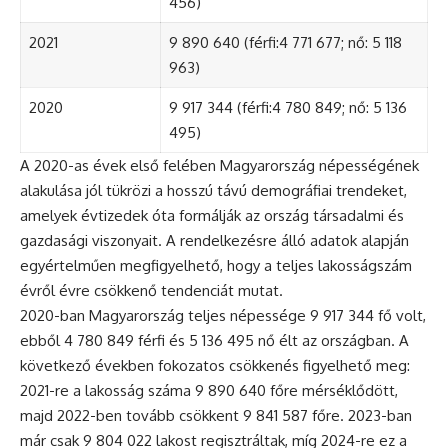
456)
2021
9 890 640 (férfi:4 771 677; nő: 5 118
963)
2020
9 917 344 (férfi:4 780 849; nő: 5 136
495)
A 2020-as évek első felében Magyarország népességének
alakulása jól tükrözi a hosszú távú demográfiai trendeket,
amelyek évtizedek óta formálják az ország társadalmi és
gazdasági viszonyait. A rendelkezésre álló adatok alapján
egyértelműen megfigyelhető, hogy a teljes lakosságszám
évről évre csökkenő tendenciát mutat.
2020-ban Magyarország teljes népessége 9 917 344 fő volt,
ebből 4 780 849 férfi és 5 136 495 nő élt az országban. A
következő években fokozatos csökkenés figyelhető meg:
2021-re a lakosság száma 9 890 640 főre mérséklődött,
majd 2022-ben tovább csökkent 9 841 587 főre. 2023-ban
már csak 9 804 022 lakost regisztráltak, míg 2024-re ez a