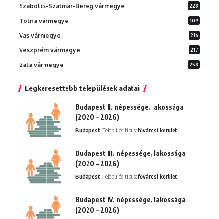
Szabolcs-Szatmár-Bereg vármegye
228
Tolna vármegye
109
Vas vármegye
216
Veszprém vármegye
217
Zala vármegye
258
Legkeresettebb települések adatai
Budapest II. népessége, lakossága
(2020 – 2026)
Budapest
Település típus:
fővárosi kerület
Budapest III. népessége, lakossága
(2020 – 2026)
Budapest
Település típus:
fővárosi kerület
Budapest IV. népessége, lakossága
(2020 – 2026)