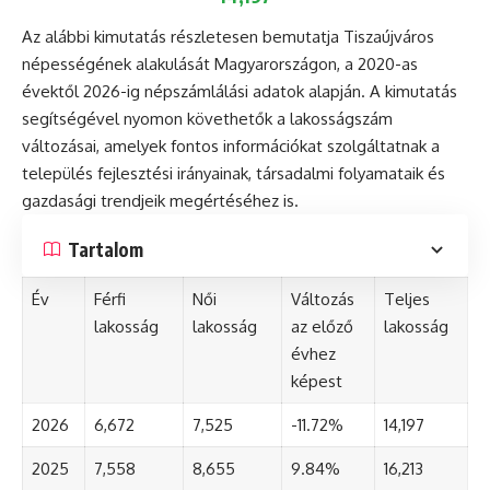
Az alábbi kimutatás részletesen bemutatja Tiszaújváros
népességének alakulását Magyarországon, a 2020-as
évektől 2026-ig népszámlálási adatok alapján. A kimutatás
segítségével nyomon követhetők a lakosságszám
változásai, amelyek fontos információkat szolgáltatnak a
település fejlesztési irányainak, társadalmi folyamataik és
gazdasági trendjeik megértéséhez is.
Tartalom
Év
Férfi
Női
Változás
Teljes
lakosság
lakosság
az előző
lakosság
évhez
képest
2026
6,672
7,525
-11.72%
14,197
2025
7,558
8,655
9.84%
16,213