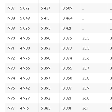
1987
5 072
5 437
10 509
..
..
1988
5 049
5 415
10 464
..
..
1989
5 026
5 395
10 421
..
..
1990
4 985
5 390
10 375
35,5
3
1991
4 980
5 393
10 373
35,5
3
1992
4 976
5 398
10 374
35,6
3
1993
4 966
5 399
10 365
35,7
3
1994
4 953
5 397
10 350
35,8
3
1995
4 942
5 395
10 337
35,9
3
1996
4 929
5 392
10 321
36,0
3
1997
4 916
5 385
10 301
36,1
4