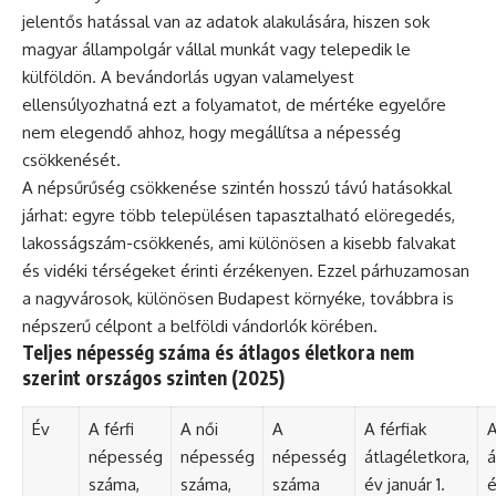
jelentős hatással van az adatok alakulására, hiszen sok
magyar állampolgár vállal munkát vagy telepedik le
külföldön. A bevándorlás ugyan valamelyest
ellensúlyozhatná ezt a folyamatot, de mértéke egyelőre
nem elegendő ahhoz, hogy megállítsa a népesség
csökkenését.
A népsűrűség csökkenése szintén hosszú távú hatásokkal
járhat: egyre több településen tapasztalható elöregedés,
lakosságszám-csökkenés, ami különösen a kisebb falvakat
és vidéki térségeket érinti érzékenyen. Ezzel párhuzamosan
a nagyvárosok, különösen Budapest környéke, továbbra is
népszerű célpont a belföldi vándorlók körében.
Teljes népesség száma és átlagos életkora nem
szerint országos szinten (2025)
Év
A férfi
A női
A
A férfiak
A
népesség
népesség
népesség
átlagéletkora,
á
száma,
száma,
száma
év január 1.
é