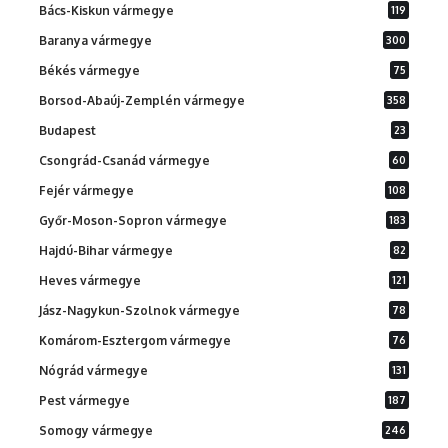
Bács-Kiskun vármegye
119
Baranya vármegye
300
Békés vármegye
75
Borsod-Abaúj-Zemplén vármegye
358
Budapest
23
Csongrád-Csanád vármegye
60
Fejér vármegye
108
Győr-Moson-Sopron vármegye
183
Hajdú-Bihar vármegye
82
Heves vármegye
121
Jász-Nagykun-Szolnok vármegye
78
Komárom-Esztergom vármegye
76
Nógrád vármegye
131
Pest vármegye
187
Somogy vármegye
246