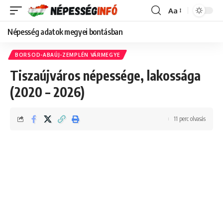
Aa
Font
Resizer
Népesség adatok megyei bontásban
BORSOD-ABAÚJ-ZEMPLÉN VÁRMEGYE
Tiszaújváros népessége, lakossága
(2020 – 2026)
11 perc olvasás