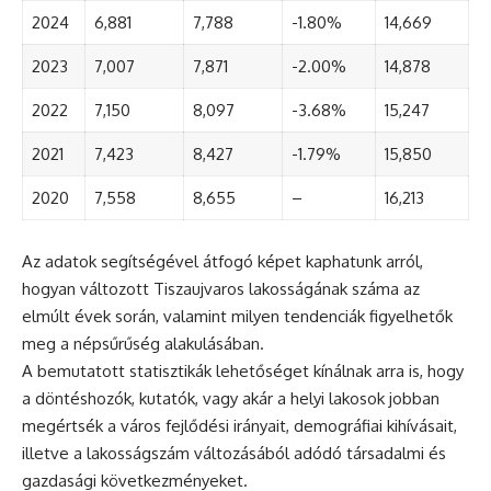
2024
6,881
7,788
-1.80%
14,669
2023
7,007
7,871
-2.00%
14,878
2022
7,150
8,097
-3.68%
15,247
2021
7,423
8,427
-1.79%
15,850
2020
7,558
8,655
–
16,213
Az adatok segítségével átfogó képet kaphatunk arról,
hogyan változott Tiszaujvaros lakosságának száma az
elmúlt évek során, valamint milyen tendenciák figyelhetők
meg a népsűrűség alakulásában.
A bemutatott statisztikák lehetőséget kínálnak arra is, hogy
a döntéshozók, kutatók, vagy akár a helyi lakosok jobban
megértsék a város fejlődési irányait, demográfiai kihívásait,
illetve a lakosságszám változásából adódó társadalmi és
gazdasági következményeket.