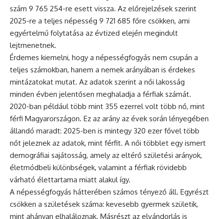
szám 9 765 254-re esett vissza. Az előrejelzések szerint
2025-re a teljes népesség 9 721 685 főre csökken, ami
egyértelmű folytatása az évtized elején megindult
lejtmenetnek.
Érdemes kiemelni, hogy a népességfogyás nem csupán a
teljes számokban, hanem a nemek arányában is érdekes
mintázatokat mutat. Az adatok szerint a női lakosság
minden évben jelentősen meghaladja a férfiak számát.
2020-ban például több mint 355 ezerrel volt több nő, mint
férfi Magyarországon. Ez az arány az évek során lényegében
állandó maradt: 2025-ben is mintegy 320 ezer fővel több
nőt jeleznek az adatok, mint férfit. A női többlet egy ismert
demográfiai sajátosság, amely az eltérő születési arányok,
életmódbeli különbségek, valamint a férfiak rövidebb
várható élettartama miatt alakul így.
A népességfogyás hátterében számos tényező áll. Egyrészt
csökken a születések száma: kevesebb gyermek születik,
mint ahányan elhaláloznak. Másrészt az elvándorlás is