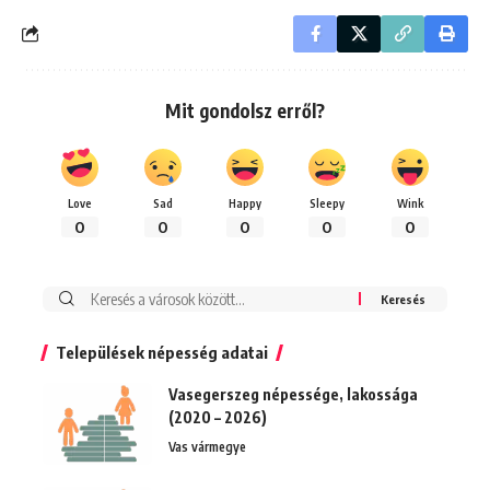
Mit gondolsz erről?
Love
Sad
Happy
Sleepy
Wink
0
0
0
0
0
Keresés:
Települések népesség adatai
Vasegerszeg népessége, lakossága
(2020 – 2026)
Vas vármegye