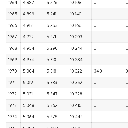
1964
4 882
5 226
10 108
..
..
1965
4 899
5 241
10 140
..
..
1966
4 913
5 253
10 166
..
..
1967
4 932
5 271
10 203
..
..
1968
4 954
5 290
10 244
..
..
1969
4 974
5 310
10 284
..
..
1970
5 004
5 318
10 322
34,3
3
1971
5 019
5 333
10 352
..
..
1972
5 031
5 347
10 378
..
..
1973
5 048
5 362
10 410
..
..
1974
5 064
5 378
10 442
..
..