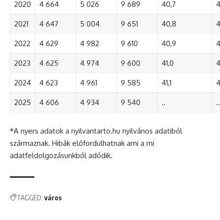
2020
4 664
5 026
9 689
40,7
4
2021
4 647
5 004
9 651
40,8
4
2022
4 629
4 982
9 610
40,9
4
2023
4 625
4 974
9 600
41,0
4
2024
4 623
4 961
9 585
41,1
4
2025
4 606
4 934
9 540
..
..
*A nyers adatok a nyilvantarto.hu nyilvános adatiból
származnak. Hibák előfordulhatnak ami a mi
adatfeldolgozásunkból adódik.
TAGGED:
város