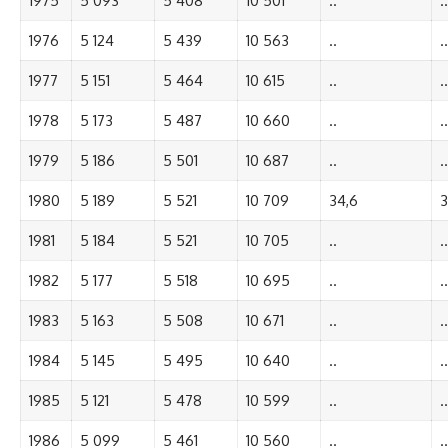
1975
5 093
5 408
10 501
..
..
1976
5 124
5 439
10 563
..
..
1977
5 151
5 464
10 615
..
..
1978
5 173
5 487
10 660
..
..
1979
5 186
5 501
10 687
..
..
1980
5 189
5 521
10 709
34,6
3
1981
5 184
5 521
10 705
..
..
1982
5 177
5 518
10 695
..
..
1983
5 163
5 508
10 671
..
..
1984
5 145
5 495
10 640
..
..
1985
5 121
5 478
10 599
..
..
1986
5 099
5 461
10 560
..
..