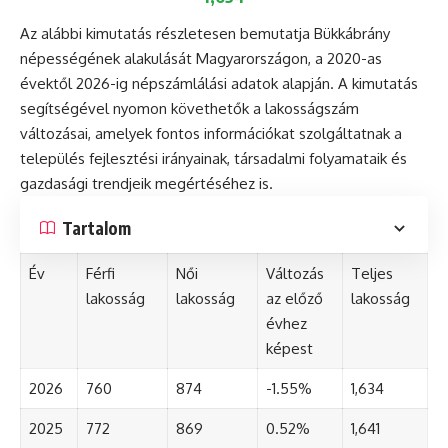
Az alábbi kimutatás részletesen bemutatja Bükkábrány
népességének alakulását Magyarországon, a 2020-as
évektől 2026-ig népszámlálási adatok alapján. A kimutatás
segítségével nyomon követhetők a lakosságszám
változásai, amelyek fontos információkat szolgáltatnak a
település fejlesztési irányainak, társadalmi folyamataik és
gazdasági trendjeik megértéséhez is.
Tartalom
Év
Férfi
Női
Változás
Teljes
lakosság
lakosság
az előző
lakosság
évhez
képest
2026
760
874
-1.55%
1,634
2025
772
869
0.52%
1,641