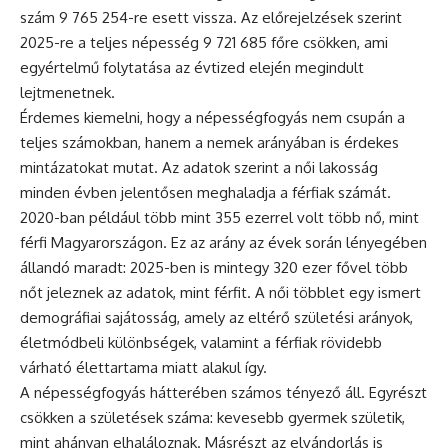
szám 9 765 254-re esett vissza. Az előrejelzések szerint
2025-re a teljes népesség 9 721 685 főre csökken, ami
egyértelmű folytatása az évtized elején megindult
lejtmenetnek.
Érdemes kiemelni, hogy a népességfogyás nem csupán a
teljes számokban, hanem a nemek arányában is érdekes
mintázatokat mutat. Az adatok szerint a női lakosság
minden évben jelentősen meghaladja a férfiak számát.
2020-ban például több mint 355 ezerrel volt több nő, mint
férfi Magyarországon. Ez az arány az évek során lényegében
állandó maradt: 2025-ben is mintegy 320 ezer fővel több
nőt jeleznek az adatok, mint férfit. A női többlet egy ismert
demográfiai sajátosság, amely az eltérő születési arányok,
életmódbeli különbségek, valamint a férfiak rövidebb
várható élettartama miatt alakul így.
A népességfogyás hátterében számos tényező áll. Egyrészt
csökken a születések száma: kevesebb gyermek születik,
mint ahányan elhaláloznak. Másrészt az elvándorlás is