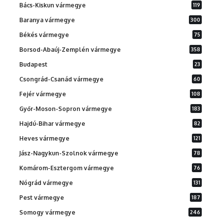
Bács-Kiskun vármegye
119
Baranya vármegye
300
Békés vármegye
75
Borsod-Abaúj-Zemplén vármegye
358
Budapest
23
Csongrád-Csanád vármegye
60
Fejér vármegye
108
Győr-Moson-Sopron vármegye
183
Hajdú-Bihar vármegye
82
Heves vármegye
121
Jász-Nagykun-Szolnok vármegye
78
Komárom-Esztergom vármegye
76
Nógrád vármegye
131
Pest vármegye
187
Somogy vármegye
246