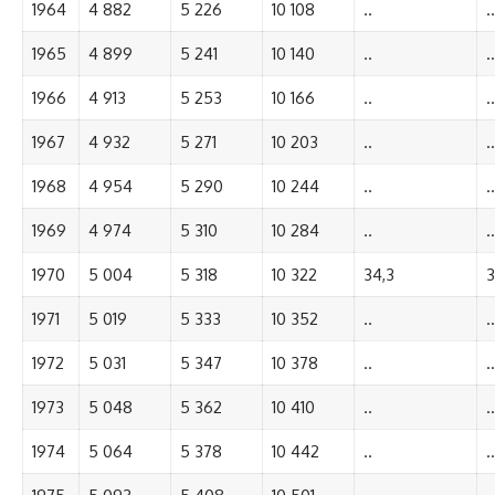
1964
4 882
5 226
10 108
..
..
1965
4 899
5 241
10 140
..
..
1966
4 913
5 253
10 166
..
..
1967
4 932
5 271
10 203
..
..
1968
4 954
5 290
10 244
..
..
1969
4 974
5 310
10 284
..
..
1970
5 004
5 318
10 322
34,3
3
1971
5 019
5 333
10 352
..
..
1972
5 031
5 347
10 378
..
..
1973
5 048
5 362
10 410
..
..
1974
5 064
5 378
10 442
..
..