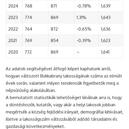
2024
768
871
-0.78%
1,639
2023
774
869
1.31%
1,643
2022
764
872
-0.65%
1,636
2021
769
854
-0.39%
1,623
2020
772
869
–
1,641
Az adatok segítségével átfogó képet kaphatunk arról,
hogyan változott Bukkabrany lakosságának száma az elmúlt
évek során, valamint milyen tendenciák figyelhetők meg a
népsűrűség alakulásában.
A bemutatott statisztikák lehetőséget kínálnak arra is, hogy
a döntéshozók, kutatók, vagy akár a helyi lakosok jobban
megértsék a község fejlődési irányait, demográfiai kihívásait,
illetve a lakosságszám változásából adódó társadalmi és
gazdasági következményeket.