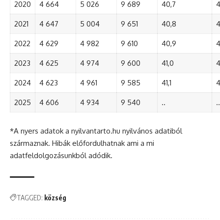
2020
4 664
5 026
9 689
40,7
4
2021
4 647
5 004
9 651
40,8
4
2022
4 629
4 982
9 610
40,9
4
2023
4 625
4 974
9 600
41,0
4
2024
4 623
4 961
9 585
41,1
4
2025
4 606
4 934
9 540
..
..
*A nyers adatok a nyilvantarto.hu nyilvános adatiból
származnak. Hibák előfordulhatnak ami a mi
adatfeldolgozásunkból adódik.
TAGGED:
község