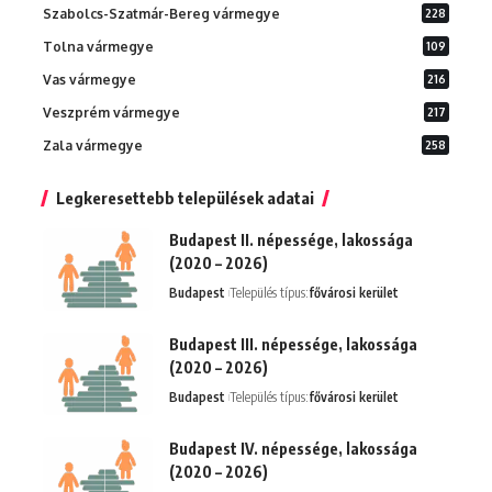
Szabolcs-Szatmár-Bereg vármegye
228
Tolna vármegye
109
Vas vármegye
216
Veszprém vármegye
217
Zala vármegye
258
Legkeresettebb települések adatai
Budapest II. népessége, lakossága
(2020 – 2026)
Budapest
Település típus:
fővárosi kerület
Budapest III. népessége, lakossága
(2020 – 2026)
Budapest
Település típus:
fővárosi kerület
Budapest IV. népessége, lakossága
(2020 – 2026)