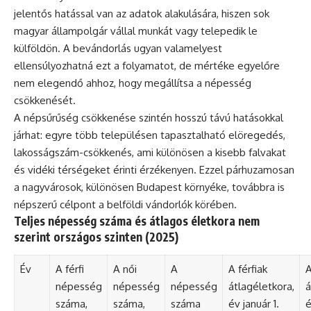
jelentős hatással van az adatok alakulására, hiszen sok
magyar állampolgár vállal munkát vagy telepedik le
külföldön. A bevándorlás ugyan valamelyest
ellensúlyozhatná ezt a folyamatot, de mértéke egyelőre
nem elegendő ahhoz, hogy megállítsa a népesség
csökkenését.
A népsűrűség csökkenése szintén hosszú távú hatásokkal
járhat: egyre több településen tapasztalható elöregedés,
lakosságszám-csökkenés, ami különösen a kisebb falvakat
és vidéki térségeket érinti érzékenyen. Ezzel párhuzamosan
a nagyvárosok, különösen Budapest környéke, továbbra is
népszerű célpont a belföldi vándorlók körében.
Teljes népesség száma és átlagos életkora nem
szerint országos szinten (2025)
Év
A férfi
A női
A
A férfiak
A
népesség
népesség
népesség
átlagéletkora,
á
száma,
száma,
száma
év január 1.
é