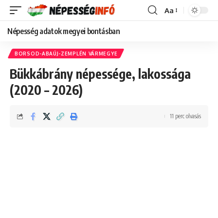
Aa
Font
Resizer
Népesség adatok megyei bontásban
BORSOD-ABAÚJ-ZEMPLÉN VÁRMEGYE
Bükkábrány népessége, lakossága
(2020 – 2026)
11 perc olvasás