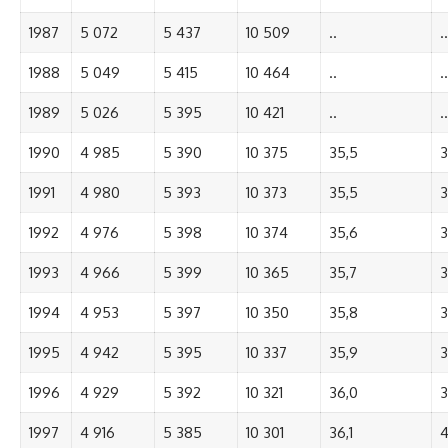
1987
5 072
5 437
10 509
..
..
1988
5 049
5 415
10 464
..
..
1989
5 026
5 395
10 421
..
..
1990
4 985
5 390
10 375
35,5
3
1991
4 980
5 393
10 373
35,5
3
1992
4 976
5 398
10 374
35,6
3
1993
4 966
5 399
10 365
35,7
3
1994
4 953
5 397
10 350
35,8
3
1995
4 942
5 395
10 337
35,9
3
1996
4 929
5 392
10 321
36,0
3
1997
4 916
5 385
10 301
36,1
4