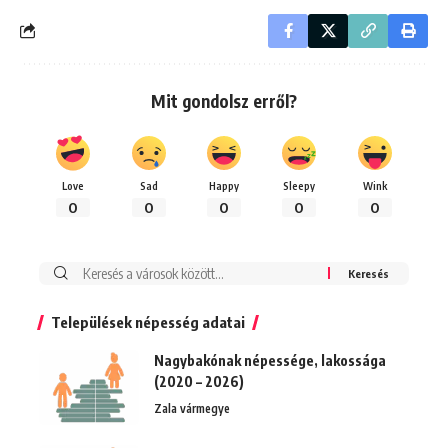
Mit gondolsz erről?
Love
Sad
Happy
Sleepy
Wink
0
0
0
0
0
Keresés:
Települések népesség adatai
Nagybakónak népessége, lakossága
(2020 – 2026)
Zala vármegye