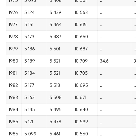
1975
5 093
5 408
10 501
..
..
1976
5 124
5 439
10 563
..
..
1977
5 151
5 464
10 615
..
..
1978
5 173
5 487
10 660
..
..
1979
5 186
5 501
10 687
..
..
1980
5 189
5 521
10 709
34,6
3
1981
5 184
5 521
10 705
..
..
1982
5 177
5 518
10 695
..
..
1983
5 163
5 508
10 671
..
..
1984
5 145
5 495
10 640
..
..
1985
5 121
5 478
10 599
..
..
1986
5 099
5 461
10 560
..
..