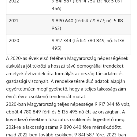
2022
9 841 587 (férfi:4 750 131; nő: 5 091
456)
2021
9 890 640 (férfi:4 771 677; nő: 5 118
963)
2020
9 917 344 (férfi:4 780 849; nő: 5 136
495)
A 2020-as évek első felében Magyarország népességének
alakulása jól tükrözi a hosszú távú demográfiai trendeket,
amelyek évtizedek óta formálják az ország társadalmi és
gazdasági viszonyait. A rendelkezésre álló adatok alapján
egyértelműen megfigyelhető, hogy a teljes lakosságszám
évről évre csökkenő tendenciát mutat.
2020-ban Magyarország teljes népessége 9 917 344 fő volt,
ebből 4 780 849 férfi és 5 136 495 nő élt az országban. A
következő években fokozatos csökkenés figyelhető meg:
2021-re a lakosság száma 9 890 640 főre mérséklődött,
majd 2022-ben tovább csökkent 9 841 587 főre. 2023-ban