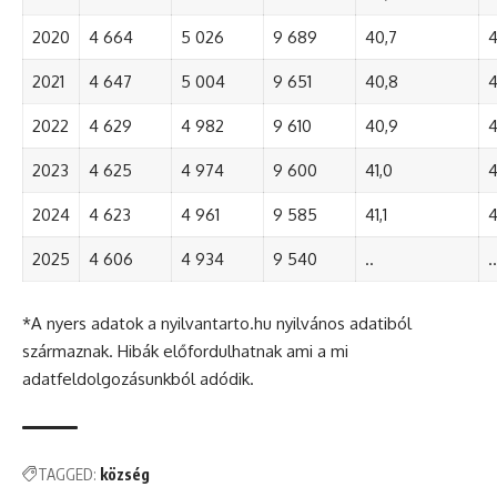
2020
4 664
5 026
9 689
40,7
4
2021
4 647
5 004
9 651
40,8
4
2022
4 629
4 982
9 610
40,9
4
2023
4 625
4 974
9 600
41,0
4
2024
4 623
4 961
9 585
41,1
4
2025
4 606
4 934
9 540
..
..
*A nyers adatok a nyilvantarto.hu nyilvános adatiból
származnak. Hibák előfordulhatnak ami a mi
adatfeldolgozásunkból adódik.
TAGGED:
község