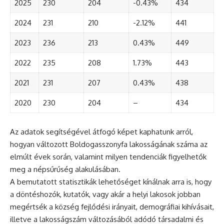
2025
230
204
-0.43%
434
2024
231
210
-2.12%
441
2023
236
213
0.43%
449
2022
235
208
1.73%
443
2021
231
207
0.43%
438
2020
230
204
–
434
Az adatok segítségével átfogó képet kaphatunk arról,
hogyan változott Boldogasszonyfa lakosságának száma az
elmúlt évek során, valamint milyen tendenciák figyelhetők
meg a népsűrűség alakulásában.
A bemutatott statisztikák lehetőséget kínálnak arra is, hogy
a döntéshozók, kutatók, vagy akár a helyi lakosok jobban
megértsék a község fejlődési irányait, demográfiai kihívásait,
illetve a lakosságszám változásából adódó társadalmi és