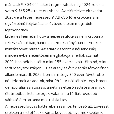
már csak 9 804 022 lakost regisztráltak, míg 2024-re ez a
szám 9 765 254-re esett vissza. Az előrejelzések szerint
2025-re a teljes népesség 9 721 685 főre csökken, ami
egyértelmű folytatása az évtized elején megindult
lejtmenetnek.
Érdemes kiemelni, hogy a népességfogyás nem csupán a
teljes számokban, hanem a nemek arányában is érdekes
mintázatokat mutat. Az adatok szerint a női lakosság
minden évben jelentősen meghaladja a férfiak számát.
2020-ban például több mint 355 ezerrel volt több nő, mint
férfi Magyarországon. Ez az arány az évek során lényegében
állandó maradt: 2025-ben is mintegy 320 ezer fővel több
nőt jeleznek az adatok, mint férfit. A női többlet egy ismert
demográfiai sajátosság, amely az eltérő születési arányok,
életmódbeli különbségek, valamint a férfiak rövidebb
várható élettartama miatt alakul így.
A népességfogyás hátterében számos tényező áll. Egyrészt
csökken a születések száma: kevesebb gyermek születik,