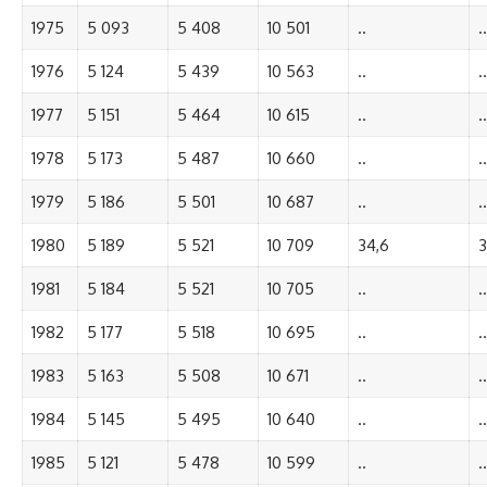
1975
5 093
5 408
10 501
..
..
1976
5 124
5 439
10 563
..
..
1977
5 151
5 464
10 615
..
..
1978
5 173
5 487
10 660
..
..
1979
5 186
5 501
10 687
..
..
1980
5 189
5 521
10 709
34,6
3
1981
5 184
5 521
10 705
..
..
1982
5 177
5 518
10 695
..
..
1983
5 163
5 508
10 671
..
..
1984
5 145
5 495
10 640
..
..
1985
5 121
5 478
10 599
..
..