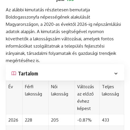
Az alábbi kimutatás részletesen bemutatja
Boldogasszonyfa népességének alakulását
Magyarországon, a 2020-as évektől 2026-ig népszámlálási
adatok alapján. A kimutatás segítségével nyomon
követhetők a lakosságszám változásai, amelyek fontos
információkat szolgáltatnak a település fejlesztési
irányainak, társadalmi folyamataik és gazdasági trendjeik
megértéséhez is.
Tartalom
Év
Férfi
Női
Változás
Teljes
lakosság
lakosság
az előző
lakosság
évhez
képest
2026
228
205
-0.87%
433