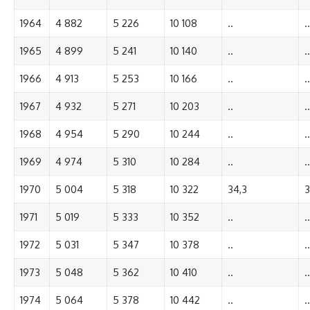
1964
4 882
5 226
10 108
..
..
1965
4 899
5 241
10 140
..
..
1966
4 913
5 253
10 166
..
..
1967
4 932
5 271
10 203
..
..
1968
4 954
5 290
10 244
..
..
1969
4 974
5 310
10 284
..
..
1970
5 004
5 318
10 322
34,3
3
1971
5 019
5 333
10 352
..
..
1972
5 031
5 347
10 378
..
..
1973
5 048
5 362
10 410
..
..
1974
5 064
5 378
10 442
..
..