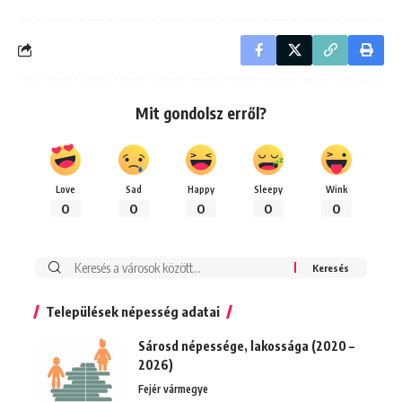
Mit gondolsz erről?
Love
Sad
Happy
Sleepy
Wink
0
0
0
0
0
Keresés:
Települések népesség adatai
Sárosd népessége, lakossága (2020 –
2026)
Fejér vármegye