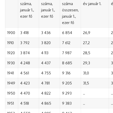
száma,
száma,
száma
év január 1.
é
január 1.,
január 1.,
összesen,
ezer fő
ezer fő
január 1.,
ezer fő
1900
3 418
3 436
6 854
26,9
2
1910
3 792
3 820
7 612
27,2
2
1920
3 874
4 113
7 987
28,5
2
1930
4 248
4 437
8 685
29,3
3
1941
4 561
4 755
9 316
31,0
3
1949
4 423
4 781
9 205
31,5
3
1950
4 470
4 822
9 293
..
..
1951
4 518
4 865
9 383
..
..