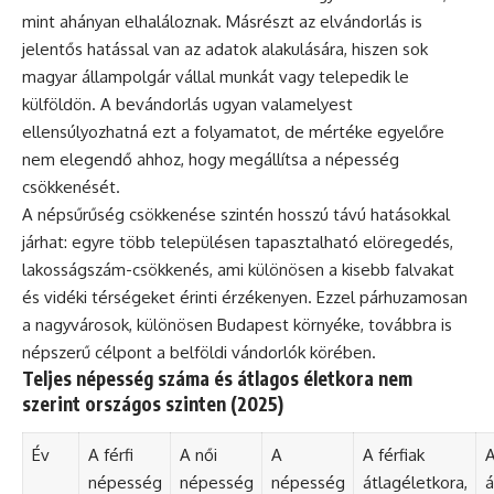
mint ahányan elhaláloznak. Másrészt az elvándorlás is
jelentős hatással van az adatok alakulására, hiszen sok
magyar állampolgár vállal munkát vagy telepedik le
külföldön. A bevándorlás ugyan valamelyest
ellensúlyozhatná ezt a folyamatot, de mértéke egyelőre
nem elegendő ahhoz, hogy megállítsa a népesség
csökkenését.
A népsűrűség csökkenése szintén hosszú távú hatásokkal
járhat: egyre több településen tapasztalható elöregedés,
lakosságszám-csökkenés, ami különösen a kisebb falvakat
és vidéki térségeket érinti érzékenyen. Ezzel párhuzamosan
a nagyvárosok, különösen Budapest környéke, továbbra is
népszerű célpont a belföldi vándorlók körében.
Teljes népesség száma és átlagos életkora nem
szerint országos szinten (2025)
Év
A férfi
A női
A
A férfiak
A
népesség
népesség
népesség
átlagéletkora,
á