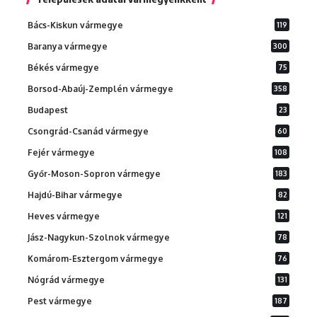
Bács-Kiskun vármegye
119
Baranya vármegye
300
Békés vármegye
75
Borsod-Abaúj-Zemplén vármegye
358
Budapest
23
Csongrád-Csanád vármegye
60
Fejér vármegye
108
Győr-Moson-Sopron vármegye
183
Hajdú-Bihar vármegye
82
Heves vármegye
121
Jász-Nagykun-Szolnok vármegye
78
Komárom-Esztergom vármegye
76
Nógrád vármegye
131
Pest vármegye
187