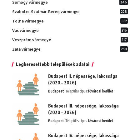
Somogy vármegye
246
Szabolcs-Szatmár-Bereg vármegye
228
Tolna vármegye
109
Vas vármegye
216
Veszprém vármegye
217
Zala vármegye
258
Legkeresettebb települések adatai
Budapest II. népessége, lakossága
(2020 – 2026)
Budapest
Település típus:
fővárosi kerület
Budapest III. népessége, lakossága
(2020 – 2026)
Budapest
Település típus:
fővárosi kerület
Budapest IV. népessége, lakossága