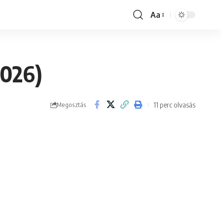
Aa
Font
Resizer
2026)
11 perc olvasás
Megosztás