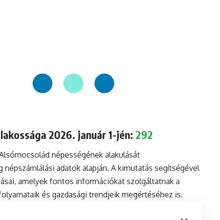
akossága 2026. január 1-jén:
292
a Alsómocsolád népességének alakulását
 népszámlálási adatok alapján. A kimutatás segítségével
sai, amelyek fontos információkat szolgáltatnak a
i folyamataik és gazdasági trendjeik megértéséhez is.