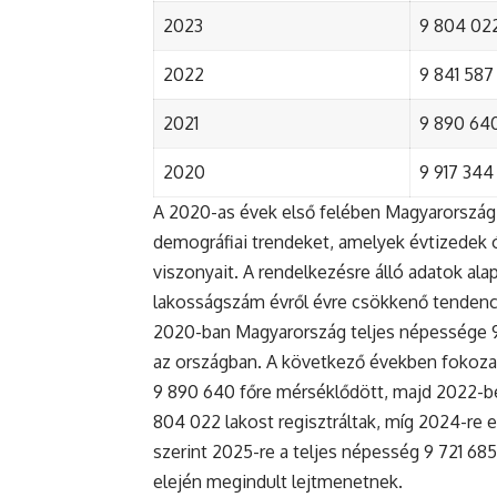
2023
9 804 022
2022
9 841 587 
2021
9 890 640 
2020
9 917 344 
A 2020-as évek első felében Magyarország 
demográfiai trendeket, amelyek évtizedek ó
viszonyait. A rendelkezésre álló adatok al
lakosságszám évről évre csökkenő tendenc
2020-ban Magyarország teljes népessége 9 9
az országban. A következő években fokoza
9 890 640 főre mérséklődött, majd 2022-be
804 022 lakost regisztráltak, míg 2024-re e
szerint 2025-re a teljes népesség 9 721 68
elején megindult lejtmenetnek.