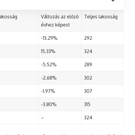
lakosság
Változás az előző
Teljes lakosság
évhez képest
-13.29%
292
15.33%
324
-5.52%
289
-2.68%
302
-1.97%
307
-3.80%
315
–
324