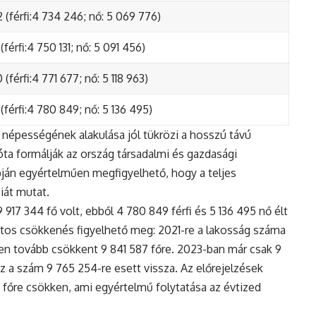
 (férfi:4 734 246; nő: 5 069 776)
(férfi:4 750 131; nő: 5 091 456)
(férfi:4 771 677; nő: 5 118 963)
(férfi:4 780 849; nő: 5 136 495)
népességének alakulása jól tükrözi a hosszú távú
ta formálják az ország társadalmi és gazdasági
apján egyértelműen megfigyelhető, hogy a teljes
iát mutat.
17 344 fő volt, ebből 4 780 849 férfi és 5 136 495 nő élt
tos csökkenés figyelhető meg: 2021-re a lakosság száma
n tovább csökkent 9 841 587 főre. 2023-ban már csak 9
z a szám 9 765 254-re esett vissza. Az előrejelzések
5 főre csökken, ami egyértelmű folytatása az évtized