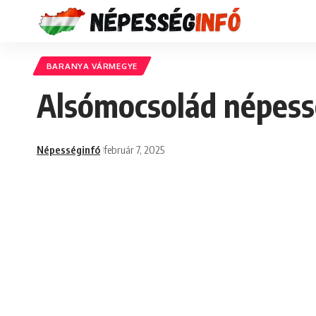
BARANYA VÁRMEGYE
Alsómocsolád népessé
Népességinfó
február 7, 2025