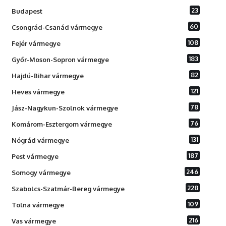
23
Budapest
60
Csongrád-Csanád vármegye
108
Fejér vármegye
183
Győr-Moson-Sopron vármegye
82
Hajdú-Bihar vármegye
121
Heves vármegye
78
Jász-Nagykun-Szolnok vármegye
76
Komárom-Esztergom vármegye
131
Nógrád vármegye
187
Pest vármegye
246
Somogy vármegye
228
Szabolcs-Szatmár-Bereg vármegye
109
Tolna vármegye
216
Vas vármegye