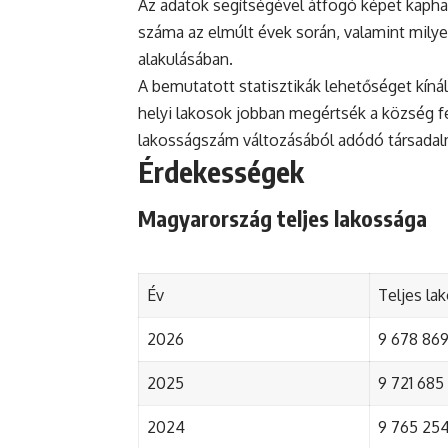
Az adatok segítségével átfogó képet kapha
száma az elmúlt évek során, valamint mily
alakulásában.
A bemutatott statisztikák lehetőséget kínál
helyi lakosok jobban megértsék a község fejl
lakosságszám változásából adódó társada
Érdekességek
Magyarország teljes lakossága
Év
Teljes la
2026
9 678 869 
2025
9 721 685 
2024
9 765 254 