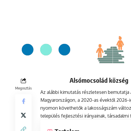
Alsómocsolád község l
Megosztás
Az alábbi kimutatás részletesen bemutatj
Magyarországon, a 2020-as évektől 2026-ig
nyomon követhetők a lakosságszám változá
település fejlesztési irányainak, társadalm