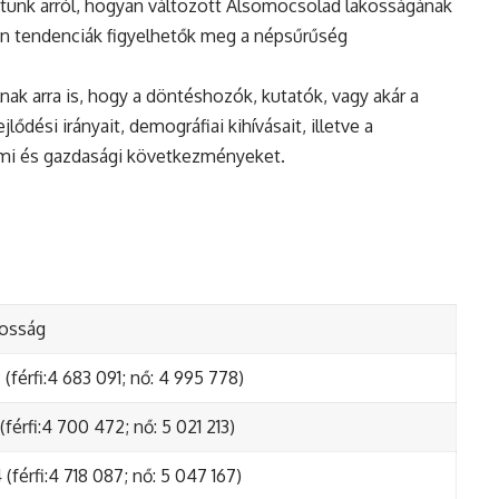
tunk arról, hogyan változott Alsomocsolad lakosságának
en tendenciák figyelhetők meg a népsűrűség
nak arra is, hogy a döntéshozók, kutatók, vagy akár a
ődési irányait, demográfiai kihívásait, illetve a
lmi és gazdasági következményeket.
kosság
(férfi:4 683 091; nő: 4 995 778)
(férfi:4 700 472; nő: 5 021 213)
(férfi:4 718 087; nő: 5 047 167)