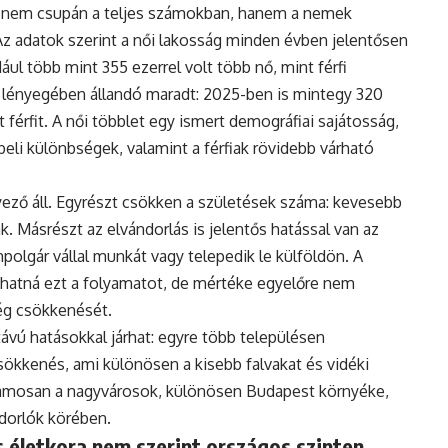
 nem csupán a teljes számokban, hanem a nemek
Az adatok szerint a női lakosság minden évben jelentősen
ul több mint 355 ezerrel volt több nő, mint férfi
 lényegében állandó maradt: 2025-ben is mintegy 320
 férfit. A női többlet egy ismert demográfiai sajátosság,
eli különbségek, valamint a férfiak rövidebb várható
ző áll. Egyrészt csökken a születések száma: kevesebb
. Másrészt az elvándorlás is jelentős hatással van az
polgár vállal munkát vagy telepedik le külföldön. A
hatná ezt a folyamatot, de mértéke egyelőre nem
ég csökkenését.
vú hatásokkal járhat: egyre több településen
ökkenés, ami különösen a kisebb falvakat és vidéki
uzamosan a nagyvárosok, különösen Budapest környéke,
ndorlók körében.
 életkora nem szerint országos szinten