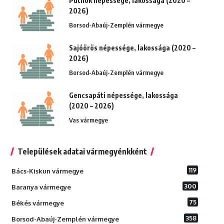
Putnok népessége, lakossága (2020 –
2026)
Borsod-Abaúj-Zemplén vármegye
Sajóörös népessége, lakossága (2020 –
2026)
Borsod-Abaúj-Zemplén vármegye
Gencsapáti népessége, lakossága
(2020 – 2026)
Vas vármegye
Települések adatai vármegyénkként
119
Bács-Kiskun vármegye
300
Baranya vármegye
75
Békés vármegye
358
Borsod-Abaúj-Zemplén vármegye