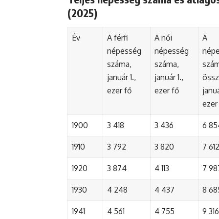
(2025)
Év
A férfi
A női
A
népesség
népesség
nép
száma,
száma,
szá
január 1.,
január 1.,
össz
ezer fő
ezer fő
januá
ezer
1900
3 418
3 436
6 85
1910
3 792
3 820
7 61
1920
3 874
4 113
7 98
1930
4 248
4 437
8 68
1941
4 561
4 755
9 316