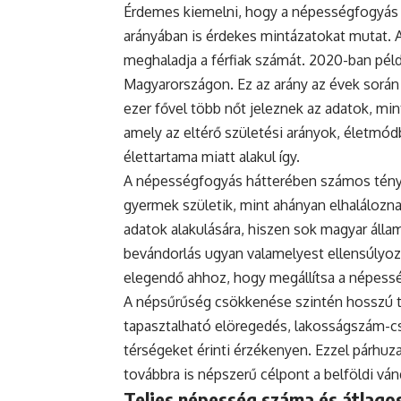
Érdemes kiemelni, hogy a népességfogyás
arányában is érdekes mintázatokat mutat. 
meghaladja a férfiak számát. 2020-ban példá
Magyarországon. Ez az arány az évek során
ezer fővel több nőt jeleznek az adatok, mint
amely az eltérő születési arányok, életmódb
élettartama miatt alakul így.
A népességfogyás hátterében számos ténye
gyermek születik, mint ahányan elhaláloznak
adatok alakulására, hiszen sok magyar állam
bevándorlás ugyan valamelyest ellensúlyoz
elegendő ahhoz, hogy megállítsa a népess
A népsűrűség csökkenése szintén hosszú tá
tapasztalható elöregedés, lakosságszám-cs
térségeket érinti érzékenyen. Ezzel párh
továbbra is népszerű célpont a belföldi vá
Teljes népesség száma és átlagos