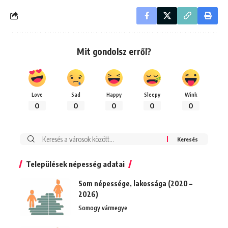
Mit gondolsz erről?
Love
Sad
Happy
Sleepy
Wink
0
0
0
0
0
Keresés:
Települések népesség adatai
Som népessége, lakossága (2020 –
2026)
Somogy vármegye