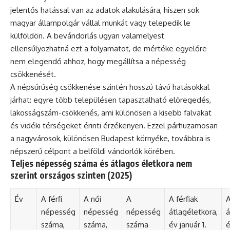
jelentős hatással van az adatok alakulására, hiszen sok
magyar állampolgár vállal munkát vagy telepedik le
külföldön. A bevándorlás ugyan valamelyest
ellensúlyozhatná ezt a folyamatot, de mértéke egyelőre
nem elegendő ahhoz, hogy megállítsa a népesség
csökkenését.
A népsűrűség csökkenése szintén hosszú távú hatásokkal
járhat: egyre több településen tapasztalható elöregedés,
lakosságszám-csökkenés, ami különösen a kisebb falvakat
és vidéki térségeket érinti érzékenyen. Ezzel párhuzamosan
a nagyvárosok, különösen Budapest környéke, továbbra is
népszerű célpont a belföldi vándorlók körében.
Teljes népesség száma és átlagos életkora nem
szerint országos szinten (2025)
Év
A férfi
A női
A
A férfiak
A
népesség
népesség
népesség
átlagéletkora,
á
száma,
száma,
száma
év január 1.
é