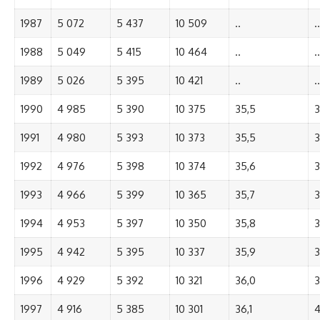
1987
5 072
5 437
10 509
..
..
1988
5 049
5 415
10 464
..
..
1989
5 026
5 395
10 421
..
..
1990
4 985
5 390
10 375
35,5
3
1991
4 980
5 393
10 373
35,5
3
1992
4 976
5 398
10 374
35,6
3
1993
4 966
5 399
10 365
35,7
3
1994
4 953
5 397
10 350
35,8
3
1995
4 942
5 395
10 337
35,9
3
1996
4 929
5 392
10 321
36,0
3
1997
4 916
5 385
10 301
36,1
4