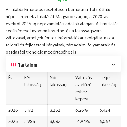
Az alábbi kimutatás részletesen bemutatja Tahitótfalu
népességének alakulását Magyarországon, a 2020-as
évektől 2026-ig népszámlálási adatok alapján. A kimutatás
segítségével nyomon követhetők a lakosságszám
változásai, amelyek fontos információkat szolgáltatnak a
település fejlesztési irányainak, társadalmi folyamataik és
gazdasági trendjeik megértéséhez is.
Tartalom
Év
Férfi
Női
Változás
Teljes
lakosság
lakosság
az előző
lakosság
évhez
képest
2026
3,172
3,252
6.26%
6,424
2025
2,985
3,082
-4.94%
6,067