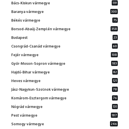
Bács-Kiskun vármegye
119
Baranya vármegye
300
Békés vármegye
75
Borsod-Abaúj-Zemplén vármegye
358
Budapest
23
Csongrád-Csanád vármegye
60
Fejér vármegye
108
Győr-Moson-Sopron vármegye
183
Hajdú-Bihar vármegye
82
Heves vármegye
121
Jász-Nagykun-Szolnok vármegye
78
Komárom-Esztergom vármegye
76
Nógrád vármegye
131
Pest vármegye
187
Somogy vármegye
246