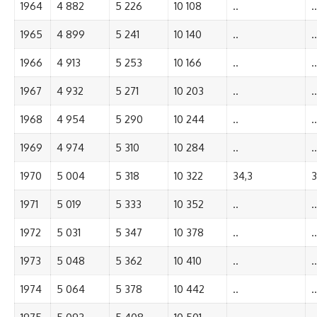
1964
4 882
5 226
10 108
..
..
1965
4 899
5 241
10 140
..
..
1966
4 913
5 253
10 166
..
..
1967
4 932
5 271
10 203
..
..
1968
4 954
5 290
10 244
..
..
1969
4 974
5 310
10 284
..
..
1970
5 004
5 318
10 322
34,3
3
1971
5 019
5 333
10 352
..
..
1972
5 031
5 347
10 378
..
..
1973
5 048
5 362
10 410
..
..
1974
5 064
5 378
10 442
..
..