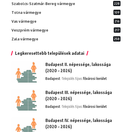
Szabolcs-Szatmár-Bereg vármegye
228
Tolna vármegye
109
Vas vármegye
216
Veszprém vármegye
217
Zala vármegye
258
Legkeresettebb települések adatai
Budapest II. népessége, lakossága
(2020 – 2026)
Budapest
Település típus:
fővárosi kerület
Budapest III. népessége, lakossága
(2020 – 2026)
Budapest
Település típus:
fővárosi kerület
Budapest IV. népessége, lakossága
(2020 – 2026)