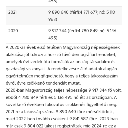
456)
2021
9 890 640 (férfi:4 771 677; nő: 5 118
963)
2020
9 917 344 (férfi:4 780 849; nő: 5 136
495)
A 2020-as évek első felében Magyarország népességének
alakulása jól tükrözi a hosszú távú demográfiai trendeket,
amelyek évtizedek óta formálják az ország társadalmi és
gazdasági viszonyait. A rendelkezésre álló adatok alapján
egyértelműen megfigyelhető, hogy a teljes lakosságszám
évről évre csökkenő tendenciát mutat.
2020-ban Magyarország teljes népessége 9 917 344 fő volt,
ebből 4 780 849 férfi és 5 136 495 nő élt az országban. A
következő években fokozatos csökkenés figyelhető meg:
2021-re a lakosság száma 9 890 640 főre mérséklődött,
majd 2022-ben tovább csökkent 9 841 587 főre. 2023-ban
már csak 9 804 022 lakost regisztráltak, míg 2024-re ez a