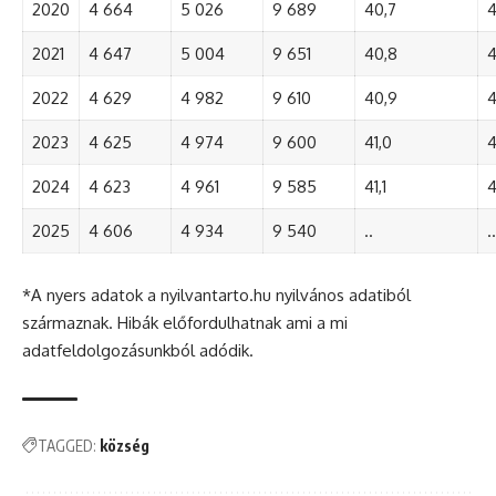
2020
4 664
5 026
9 689
40,7
4
2021
4 647
5 004
9 651
40,8
4
2022
4 629
4 982
9 610
40,9
4
2023
4 625
4 974
9 600
41,0
4
2024
4 623
4 961
9 585
41,1
4
2025
4 606
4 934
9 540
..
..
*A nyers adatok a nyilvantarto.hu nyilvános adatiból
származnak. Hibák előfordulhatnak ami a mi
adatfeldolgozásunkból adódik.
TAGGED:
község