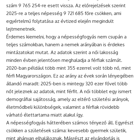
szám 9 765 254-re esett vissza. Az előrejelzések szerint
2025-re a teljes népesség 9 721 685 főre csökken, ami
egyértelmű folytatása az évtized elején megindult
lejtmenetnek.
Érdemes kiemelni, hogy a népességfogyás nem csupán a
teljes számokban, hanem a nemek arányában is érdekes
mintázatokat mutat. Az adatok szerint a női lakosság
minden évben jelentősen meghaladja a férfiak számát.
2020-ban például több mint 355 ezerrel volt több nő, mint
férfi Magyarországon. Ez az arány az évek során lényegében
állandó maradt: 2025-ben is mintegy 320 ezer fővel több
nőt jeleznek az adatok, mint férfit. A női többlet egy ismert
demográfiai sajátosság, amely az eltérő születési arányok,
életmódbeli különbségek, valamint a férfiak rövidebb
várható élettartama miatt alakul így.
A népességfogyás hátterében számos tényező áll. Egyrészt
csökken a születések száma: kevesebb gyermek születik,
mint ahányan elhaláloznak. Másrészt az elvándorlás is