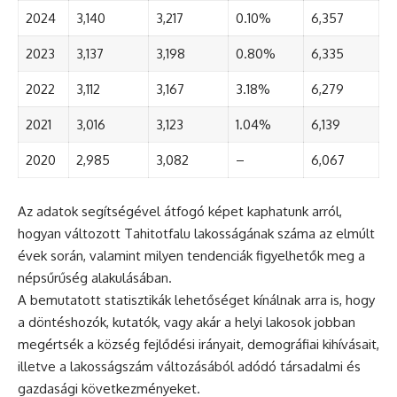
2024
3,140
3,217
0.10%
6,357
2023
3,137
3,198
0.80%
6,335
2022
3,112
3,167
3.18%
6,279
2021
3,016
3,123
1.04%
6,139
2020
2,985
3,082
–
6,067
Az adatok segítségével átfogó képet kaphatunk arról,
hogyan változott Tahitotfalu lakosságának száma az elmúlt
évek során, valamint milyen tendenciák figyelhetők meg a
népsűrűség alakulásában.
A bemutatott statisztikák lehetőséget kínálnak arra is, hogy
a döntéshozók, kutatók, vagy akár a helyi lakosok jobban
megértsék a község fejlődési irányait, demográfiai kihívásait,
illetve a lakosságszám változásából adódó társadalmi és
gazdasági következményeket.