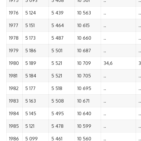
1975
5 093
5 408
10 501
..
..
1976
5 124
5 439
10 563
..
..
1977
5 151
5 464
10 615
..
..
1978
5 173
5 487
10 660
..
..
1979
5 186
5 501
10 687
..
..
1980
5 189
5 521
10 709
34,6
3
1981
5 184
5 521
10 705
..
..
1982
5 177
5 518
10 695
..
..
1983
5 163
5 508
10 671
..
..
1984
5 145
5 495
10 640
..
..
1985
5 121
5 478
10 599
..
..
1986
5 099
5 461
10 560
..
..