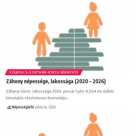
SZABOLCS-SZATMÁR-BEREG VÁRMEGYE
Záhony népessége, lakossága (2020 – 2026)
Záhony város lakossága 2026. január 1-jén: 4,064 Az alábbi
kimutatás részletesen bemutatja…
Népességinfó
július 14, 2026