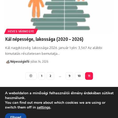
HEVES VÁRMEGYE
Kál népessége, lakossága (2020 – 2026)
Kál nagyközség lakossága 2026. január 1-jén: 3,567 Az alábbi
kimutatás részletesen bemutatja…
Népességinfó
július 14, 2026
1
2
…
9
10
11
A weboldalon a minőségi felhasználói élmény érdekében sütiket
használunk.
You can find out more about which cookies we are using or
Adatkezelési tájékoztató
switch them off in
settings
.
Lakosságinfó © 2025 - Magyarország népessége, Magyarország
Elfogad