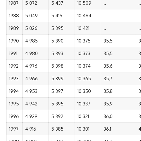
1987
5 072
5 437
10 509
..
..
1988
5 049
5 415
10 464
..
..
1989
5 026
5 395
10 421
..
..
1990
4 985
5 390
10 375
35,5
3
1991
4 980
5 393
10 373
35,5
3
1992
4 976
5 398
10 374
35,6
3
1993
4 966
5 399
10 365
35,7
3
1994
4 953
5 397
10 350
35,8
3
1995
4 942
5 395
10 337
35,9
3
1996
4 929
5 392
10 321
36,0
3
1997
4 916
5 385
10 301
36,1
4