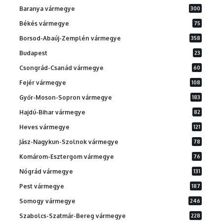
Baranya vármegye
300
Békés vármegye
75
Borsod-Abaúj-Zemplén vármegye
358
Budapest
23
Csongrád-Csanád vármegye
60
Fejér vármegye
108
Győr-Moson-Sopron vármegye
183
Hajdú-Bihar vármegye
82
Heves vármegye
121
Jász-Nagykun-Szolnok vármegye
78
Komárom-Esztergom vármegye
76
Nógrád vármegye
131
Pest vármegye
187
Somogy vármegye
246
Szabolcs-Szatmár-Bereg vármegye
228