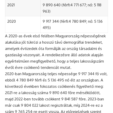
2021
9 890 640 (férfi:4 771 677; nő: 5 118
963)
2020
9 917 344 (férfi:4 780 849; nő: 5 136
495)
A 2020-as évek első felében Magyarország népességének
alakulása jól tükrözi a hosszú távú demográfiai trendeket,
amelyek évtizedek óta formálják az ország társadalmi és
gazdasági viszonyait. A rendelkezésre álló adatok alapján
egyértelműen megfigyelhető, hogy a teljes lakosságszám
évről évre csökkenő tendenciát mutat.
2020-ban Magyarország teljes népessége 9 917 344 fő volt,
ebből 4 780 849 férfi és 5 136 495 nő élt az országban. A
következő években fokozatos csökkenés figyelhető meg:
2021-re a lakosság száma 9 890 640 főre mérséklődött,
majd 2022-ben tovább csökkent 9 841 587 főre. 2023-ban
már csak 9 804 022 lakost regisztráltak, míg 2024-re ez a
szám 9 765 254-re esett vissza. Az előrejelzések szerint