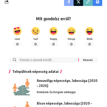
Mit gondolsz erről?
Love
Sad
Happy
Sleepy
Wink
0
0
0
0
0
Keresés:
Települések népesség adatai
Annavölgy népessége, lakossága (2020
– 2026)
Komárom-Esztergom vármegye
Bisse népessége, lakossága (2020 –