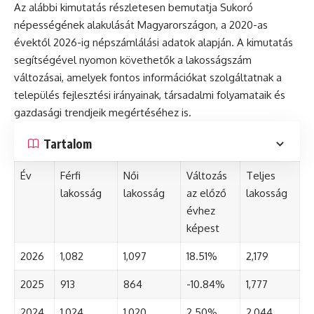
Az alábbi kimutatás részletesen bemutatja Sukoró
népességének alakulását Magyarországon, a 2020-as
évektől 2026-ig népszámlálási adatok alapján. A kimutatás
segítségével nyomon követhetők a lakosságszám
változásai, amelyek fontos információkat szolgáltatnak a
település fejlesztési irányainak, társadalmi folyamataik és
gazdasági trendjeik megértéséhez is.
Tartalom
Év
Férfi
Női
Változás
Teljes
lakosság
lakosság
az előző
lakosság
évhez
képest
2026
1,082
1,097
18.51%
2,179
2025
913
864
-10.84%
1,777
2024
1,024
1,020
2.50%
2,044