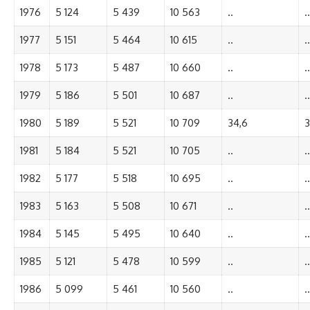
1976
5 124
5 439
10 563
..
..
1977
5 151
5 464
10 615
..
..
1978
5 173
5 487
10 660
..
..
1979
5 186
5 501
10 687
..
..
1980
5 189
5 521
10 709
34,6
3
1981
5 184
5 521
10 705
..
..
1982
5 177
5 518
10 695
..
..
1983
5 163
5 508
10 671
..
..
1984
5 145
5 495
10 640
..
..
1985
5 121
5 478
10 599
..
..
1986
5 099
5 461
10 560
..
..