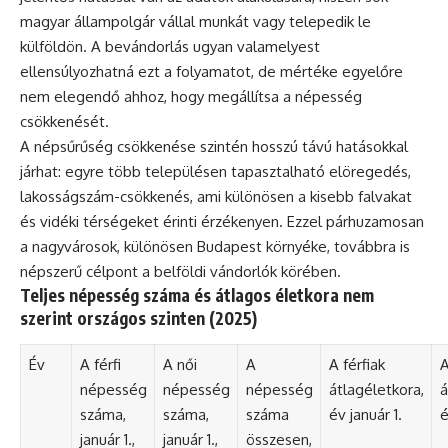
magyar állampolgár vállal munkát vagy telepedik le
külföldön. A bevándorlás ugyan valamelyest
ellensúlyozhatná ezt a folyamatot, de mértéke egyelőre
nem elegendő ahhoz, hogy megállítsa a népesség
csökkenését.
A népsűrűség csökkenése szintén hosszú távú hatásokkal
járhat: egyre több településen tapasztalható elöregedés,
lakosságszám-csökkenés, ami különösen a kisebb falvakat
és vidéki térségeket érinti érzékenyen. Ezzel párhuzamosan
a nagyvárosok, különösen Budapest környéke, továbbra is
népszerű célpont a belföldi vándorlók körében.
Teljes népesség száma és átlagos életkora nem
szerint országos szinten (2025)
Év
A férfi
A női
A
A férfiak
A
népesség
népesség
népesség
átlagéletkora,
á
száma,
száma,
száma
év január 1.
é
január 1.,
január 1.,
összesen,