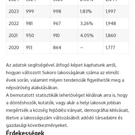
2023
999
998
1.83%
1,997
2022
981
967
3.26%
1,948
2021
950
910
4.05%
1,860
2020
913
864
–
1,777
Az adatok segítségével átfogó képet kaphatunk arról,
hogyan változott Sukoro lakosságának száma az elmúlt
évek során, valamint milyen tendenciák figyelhetők meg a
népsűrűség alakulásában.
A bemutatott statisztikák lehetőséget kínálnak arra is, hogy
a döntéshozók, kutatók, vagy akár a helyi lakosok jobban
megértsék a község fejlődési irányait, demográfiai kihívásait,
illetve a lakosságszám változásából adódó társadalmi és
gazdasági következményeket.
Érdekességek