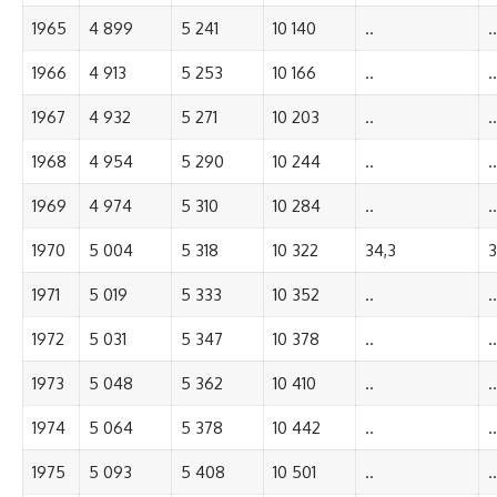
1965
4 899
5 241
10 140
..
..
1966
4 913
5 253
10 166
..
..
1967
4 932
5 271
10 203
..
..
1968
4 954
5 290
10 244
..
..
1969
4 974
5 310
10 284
..
..
1970
5 004
5 318
10 322
34,3
3
1971
5 019
5 333
10 352
..
..
1972
5 031
5 347
10 378
..
..
1973
5 048
5 362
10 410
..
..
1974
5 064
5 378
10 442
..
..
1975
5 093
5 408
10 501
..
..