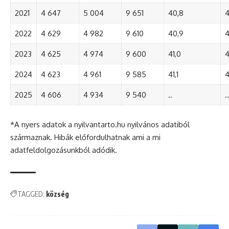
2021
4 647
5 004
9 651
40,8
4
2022
4 629
4 982
9 610
40,9
4
2023
4 625
4 974
9 600
41,0
4
2024
4 623
4 961
9 585
41,1
4
2025
4 606
4 934
9 540
..
..
*A nyers adatok a nyilvantarto.hu nyilvános adatiból
származnak. Hibák előfordulhatnak ami a mi
adatfeldolgozásunkból adódik.
TAGGED:
község