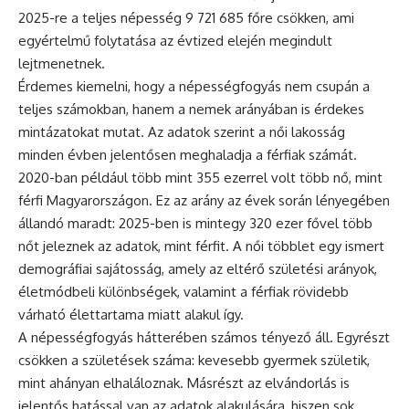
2025-re a teljes népesség 9 721 685 főre csökken, ami
egyértelmű folytatása az évtized elején megindult
lejtmenetnek.
Érdemes kiemelni, hogy a népességfogyás nem csupán a
teljes számokban, hanem a nemek arányában is érdekes
mintázatokat mutat. Az adatok szerint a női lakosság
minden évben jelentősen meghaladja a férfiak számát.
2020-ban például több mint 355 ezerrel volt több nő, mint
férfi Magyarországon. Ez az arány az évek során lényegében
állandó maradt: 2025-ben is mintegy 320 ezer fővel több
nőt jeleznek az adatok, mint férfit. A női többlet egy ismert
demográfiai sajátosság, amely az eltérő születési arányok,
életmódbeli különbségek, valamint a férfiak rövidebb
várható élettartama miatt alakul így.
A népességfogyás hátterében számos tényező áll. Egyrészt
csökken a születések száma: kevesebb gyermek születik,
mint ahányan elhaláloznak. Másrészt az elvándorlás is
jelentős hatással van az adatok alakulására, hiszen sok