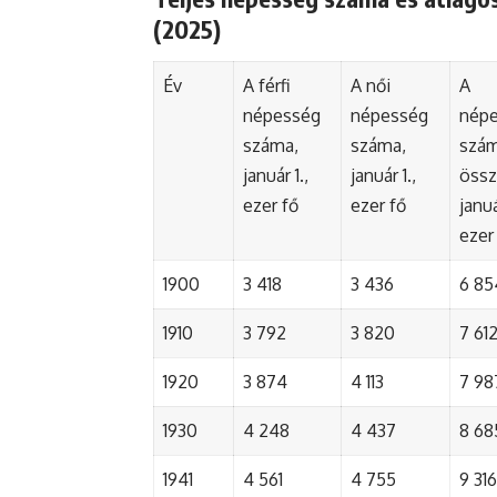
(2025)
Év
A férfi
A női
A
népesség
népesség
nép
száma,
száma,
szá
január 1.,
január 1.,
össz
ezer fő
ezer fő
januá
ezer
1900
3 418
3 436
6 85
1910
3 792
3 820
7 61
1920
3 874
4 113
7 98
1930
4 248
4 437
8 68
1941
4 561
4 755
9 316