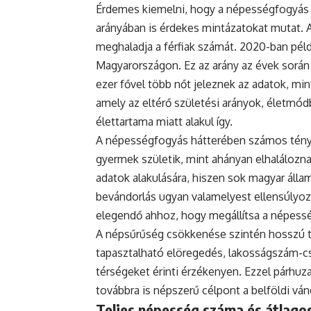
Érdemes kiemelni, hogy a népességfogyás
arányában is érdekes mintázatokat mutat. 
meghaladja a férfiak számát. 2020-ban példá
Magyarországon. Ez az arány az évek során
ezer fővel több nőt jeleznek az adatok, mint
amely az eltérő születési arányok, életmódb
élettartama miatt alakul így.
A népességfogyás hátterében számos ténye
gyermek születik, mint ahányan elhaláloznak
adatok alakulására, hiszen sok magyar állam
bevándorlás ugyan valamelyest ellensúlyoz
elegendő ahhoz, hogy megállítsa a népess
A népsűrűség csökkenése szintén hosszú tá
tapasztalható elöregedés, lakosságszám-cs
térségeket érinti érzékenyen. Ezzel párh
továbbra is népszerű célpont a belföldi vá
Teljes népesség száma és átlagos