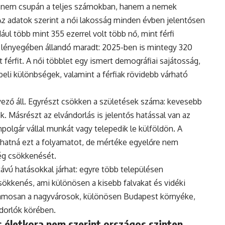
 nem csupán a teljes számokban, hanem a nemek
Az adatok szerint a női lakosság minden évben jelentősen
ul több mint 355 ezerrel volt több nő, mint férfi
 lényegében állandó maradt: 2025-ben is mintegy 320
 férfit. A női többlet egy ismert demográfiai sajátosság,
eli különbségek, valamint a férfiak rövidebb várható
ző áll. Egyrészt csökken a születések száma: kevesebb
. Másrészt az elvándorlás is jelentős hatással van az
polgár vállal munkát vagy telepedik le külföldön. A
hatná ezt a folyamatot, de mértéke egyelőre nem
ég csökkenését.
vú hatásokkal járhat: egyre több településen
ökkenés, ami különösen a kisebb falvakat és vidéki
uzamosan a nagyvárosok, különösen Budapest környéke,
ndorlók körében.
 életkora nem szerint országos szinten