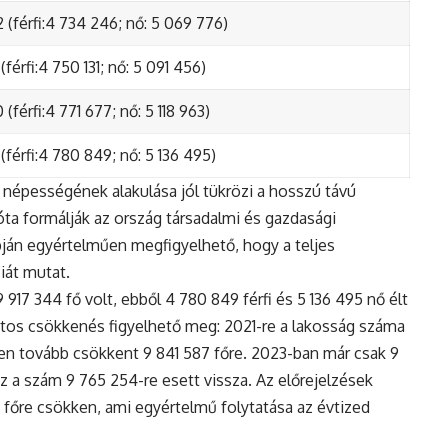
 (férfi:4 734 246; nő: 5 069 776)
(férfi:4 750 131; nő: 5 091 456)
(férfi:4 771 677; nő: 5 118 963)
(férfi:4 780 849; nő: 5 136 495)
népességének alakulása jól tükrözi a hosszú távú
ta formálják az ország társadalmi és gazdasági
apján egyértelműen megfigyelhető, hogy a teljes
iát mutat.
17 344 fő volt, ebből 4 780 849 férfi és 5 136 495 nő élt
tos csökkenés figyelhető meg: 2021-re a lakosság száma
n tovább csökkent 9 841 587 főre. 2023-ban már csak 9
z a szám 9 765 254-re esett vissza. Az előrejelzések
5 főre csökken, ami egyértelmű folytatása az évtized