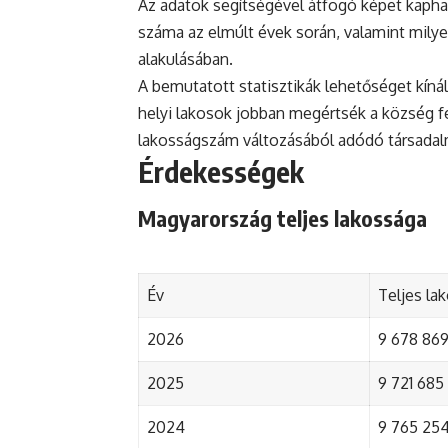
Az adatok segítségével átfogó képet kapha
száma az elmúlt évek során, valamint mily
alakulásában.
A bemutatott statisztikák lehetőséget kínál
helyi lakosok jobban megértsék a község fejl
lakosságszám változásából adódó társada
Érdekességek
Magyarország teljes lakossága
Év
Teljes la
2026
9 678 869 
2025
9 721 685 
2024
9 765 254 