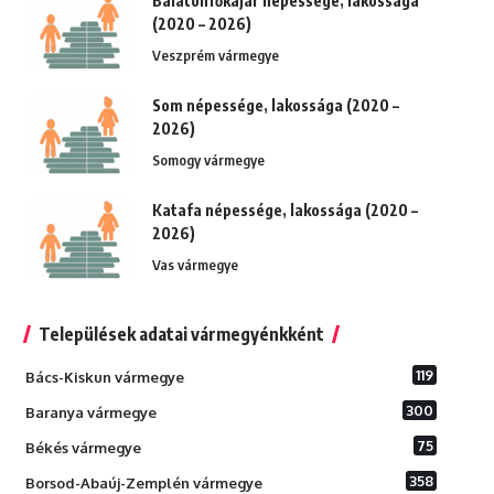
Balatonfőkajár népessége, lakossága
(2020 – 2026)
Veszprém vármegye
Som népessége, lakossága (2020 –
2026)
Somogy vármegye
Katafa népessége, lakossága (2020 –
2026)
Vas vármegye
Települések adatai vármegyénkként
119
Bács-Kiskun vármegye
300
Baranya vármegye
75
Békés vármegye
358
Borsod-Abaúj-Zemplén vármegye