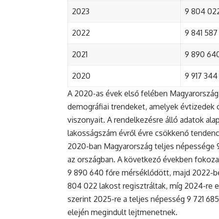
2023
9 804 022
2022
9 841 587 
2021
9 890 640 
2020
9 917 344 
A 2020-as évek első felében Magyarország 
demográfiai trendeket, amelyek évtizedek ó
viszonyait. A rendelkezésre álló adatok al
lakosságszám évről évre csökkenő tendenc
2020-ban Magyarország teljes népessége 9 9
az országban. A következő években fokoza
9 890 640 főre mérséklődött, majd 2022-be
804 022 lakost regisztráltak, míg 2024-re e
szerint 2025-re a teljes népesség 9 721 68
elején megindult lejtmenetnek.