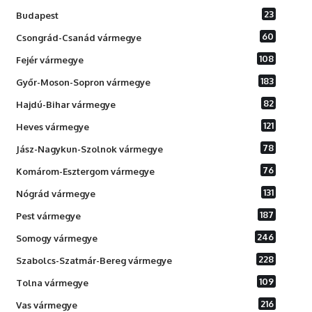
23
Budapest
60
Csongrád-Csanád vármegye
108
Fejér vármegye
183
Győr-Moson-Sopron vármegye
82
Hajdú-Bihar vármegye
121
Heves vármegye
78
Jász-Nagykun-Szolnok vármegye
76
Komárom-Esztergom vármegye
131
Nógrád vármegye
187
Pest vármegye
246
Somogy vármegye
228
Szabolcs-Szatmár-Bereg vármegye
109
Tolna vármegye
216
Vas vármegye