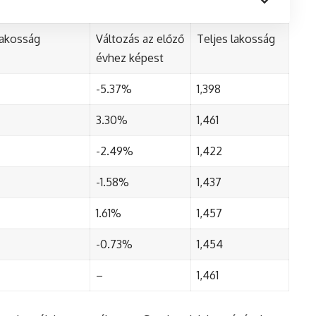
lakosság
Változás az előző
Teljes lakosság
évhez képest
-5.37%
1,398
3.30%
1,461
-2.49%
1,422
-1.58%
1,437
1.61%
1,457
-0.73%
1,454
–
1,461