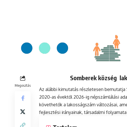
Somberek község lako
Megosztás
Az alábbi kimutatás részletesen bemutatj
2020-as évektől 2026-ig népszámlálási ada
követhetők a lakosságszám változásai, ame
fejlesztési irányainak, társadalmi folyamat