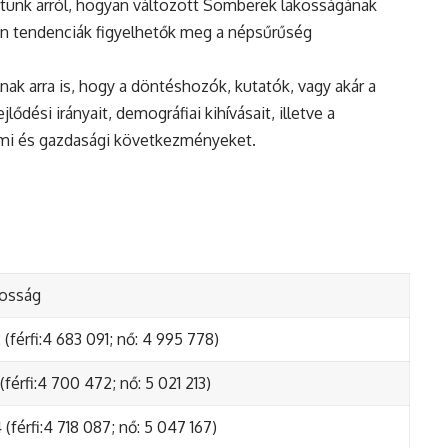
tunk arról, hogyan változott Somberek lakosságának
en tendenciák figyelhetők meg a népsűrűség
nak arra is, hogy a döntéshozók, kutatók, vagy akár a
ődési irányait, demográfiai kihívásait, illetve a
lmi és gazdasági következményeket.
kosság
(férfi:4 683 091; nő: 4 995 778)
(férfi:4 700 472; nő: 5 021 213)
(férfi:4 718 087; nő: 5 047 167)