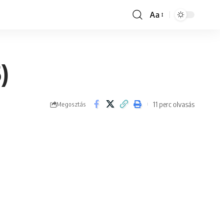
Aa
Font
Resizer
)
11 perc olvasás
Megosztás