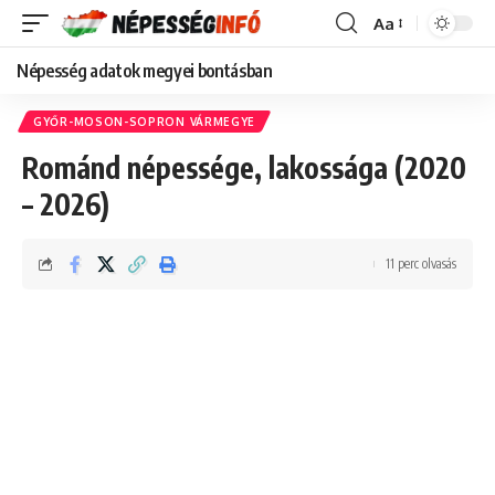
Aa
Font
Resizer
Népesség adatok megyei bontásban
GYŐR-MOSON-SOPRON VÁRMEGYE
Románd népessége, lakossága (2020
– 2026)
11 perc olvasás