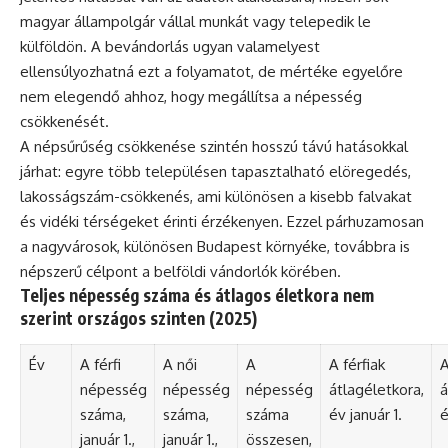
magyar állampolgár vállal munkát vagy telepedik le
külföldön. A bevándorlás ugyan valamelyest
ellensúlyozhatná ezt a folyamatot, de mértéke egyelőre
nem elegendő ahhoz, hogy megállítsa a népesség
csökkenését.
A népsűrűség csökkenése szintén hosszú távú hatásokkal
járhat: egyre több településen tapasztalható elöregedés,
lakosságszám-csökkenés, ami különösen a kisebb falvakat
és vidéki térségeket érinti érzékenyen. Ezzel párhuzamosan
a nagyvárosok, különösen Budapest környéke, továbbra is
népszerű célpont a belföldi vándorlók körében.
Teljes népesség száma és átlagos életkora nem
szerint országos szinten (2025)
Év
A férfi
A női
A
A férfiak
A
népesség
népesség
népesség
átlagéletkora,
á
száma,
száma,
száma
év január 1.
é
január 1.,
január 1.,
összesen,