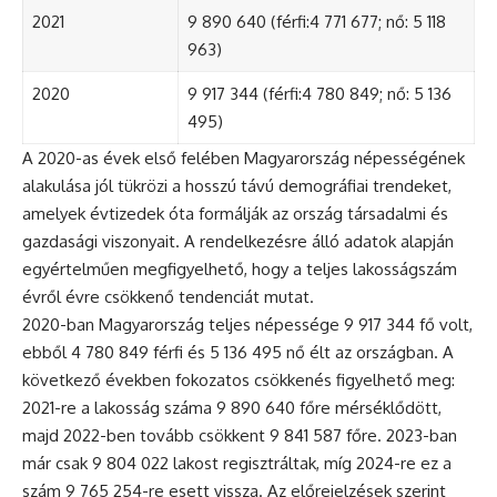
2021
9 890 640 (férfi:4 771 677; nő: 5 118
963)
2020
9 917 344 (férfi:4 780 849; nő: 5 136
495)
A 2020-as évek első felében Magyarország népességének
alakulása jól tükrözi a hosszú távú demográfiai trendeket,
amelyek évtizedek óta formálják az ország társadalmi és
gazdasági viszonyait. A rendelkezésre álló adatok alapján
egyértelműen megfigyelhető, hogy a teljes lakosságszám
évről évre csökkenő tendenciát mutat.
2020-ban Magyarország teljes népessége 9 917 344 fő volt,
ebből 4 780 849 férfi és 5 136 495 nő élt az országban. A
következő években fokozatos csökkenés figyelhető meg:
2021-re a lakosság száma 9 890 640 főre mérséklődött,
majd 2022-ben tovább csökkent 9 841 587 főre. 2023-ban
már csak 9 804 022 lakost regisztráltak, míg 2024-re ez a
szám 9 765 254-re esett vissza. Az előrejelzések szerint