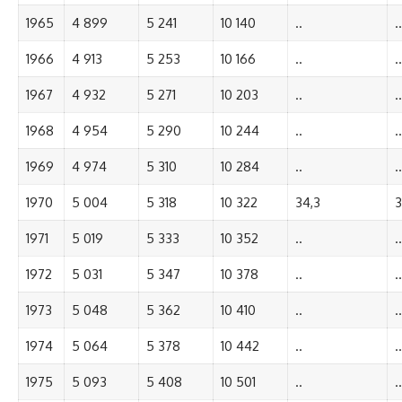
1965
4 899
5 241
10 140
..
..
1966
4 913
5 253
10 166
..
..
1967
4 932
5 271
10 203
..
..
1968
4 954
5 290
10 244
..
..
1969
4 974
5 310
10 284
..
..
1970
5 004
5 318
10 322
34,3
3
1971
5 019
5 333
10 352
..
..
1972
5 031
5 347
10 378
..
..
1973
5 048
5 362
10 410
..
..
1974
5 064
5 378
10 442
..
..
1975
5 093
5 408
10 501
..
..