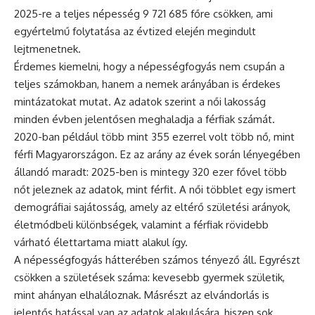
2025-re a teljes népesség 9 721 685 főre csökken, ami
egyértelmű folytatása az évtized elején megindult
lejtmenetnek.
Érdemes kiemelni, hogy a népességfogyás nem csupán a
teljes számokban, hanem a nemek arányában is érdekes
mintázatokat mutat. Az adatok szerint a női lakosság
minden évben jelentősen meghaladja a férfiak számát.
2020-ban például több mint 355 ezerrel volt több nő, mint
férfi Magyarországon. Ez az arány az évek során lényegében
állandó maradt: 2025-ben is mintegy 320 ezer fővel több
nőt jeleznek az adatok, mint férfit. A női többlet egy ismert
demográfiai sajátosság, amely az eltérő születési arányok,
életmódbeli különbségek, valamint a férfiak rövidebb
várható élettartama miatt alakul így.
A népességfogyás hátterében számos tényező áll. Egyrészt
csökken a születések száma: kevesebb gyermek születik,
mint ahányan elhaláloznak. Másrészt az elvándorlás is
jelentős hatással van az adatok alakulására, hiszen sok