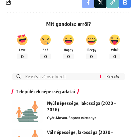
Mit gondolsz erről?
Love
Sad
Happy
Sleepy
Wink
0
0
0
0
0
Keresés:
Települések népesség adatai
Nyúl népessége, lakossága (2020 –
2026)
Győr-Moson-Sopron vármegye
Vál népessége, lakossága (2020 –