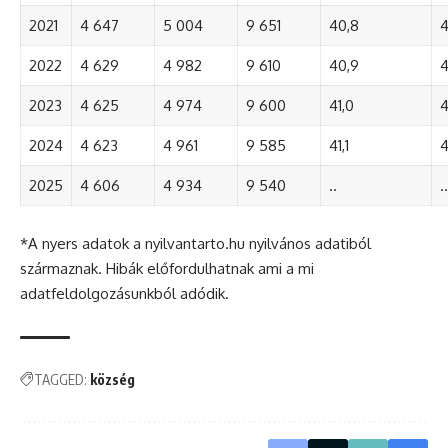
2021
4 647
5 004
9 651
40,8
4
2022
4 629
4 982
9 610
40,9
4
2023
4 625
4 974
9 600
41,0
4
2024
4 623
4 961
9 585
41,1
4
2025
4 606
4 934
9 540
..
..
*A nyers adatok a nyilvantarto.hu nyilvános adatiból
származnak. Hibák előfordulhatnak ami a mi
adatfeldolgozásunkból adódik.
TAGGED:
község