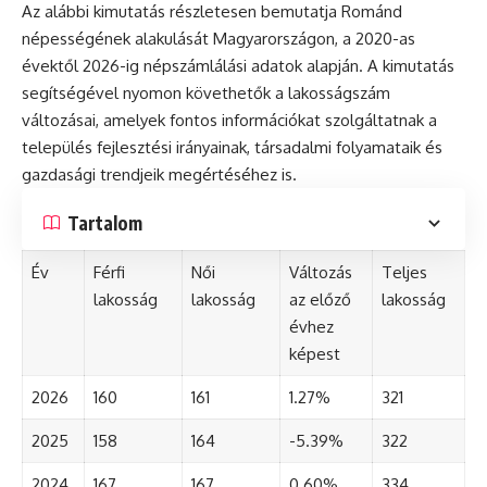
Az alábbi kimutatás részletesen bemutatja Románd
népességének alakulását Magyarországon, a 2020-as
évektől 2026-ig népszámlálási adatok alapján. A kimutatás
segítségével nyomon követhetők a lakosságszám
változásai, amelyek fontos információkat szolgáltatnak a
település fejlesztési irányainak, társadalmi folyamataik és
gazdasági trendjeik megértéséhez is.
Tartalom
Év
Férfi
Női
Változás
Teljes
lakosság
lakosság
az előző
lakosság
évhez
képest
2026
160
161
1.27%
321
2025
158
164
-5.39%
322
2024
167
167
0.60%
334