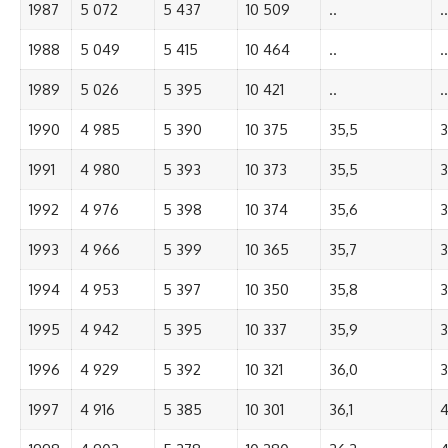
1987
5 072
5 437
10 509
..
..
1988
5 049
5 415
10 464
..
..
1989
5 026
5 395
10 421
..
..
1990
4 985
5 390
10 375
35,5
3
1991
4 980
5 393
10 373
35,5
3
1992
4 976
5 398
10 374
35,6
3
1993
4 966
5 399
10 365
35,7
3
1994
4 953
5 397
10 350
35,8
3
1995
4 942
5 395
10 337
35,9
3
1996
4 929
5 392
10 321
36,0
3
1997
4 916
5 385
10 301
36,1
4