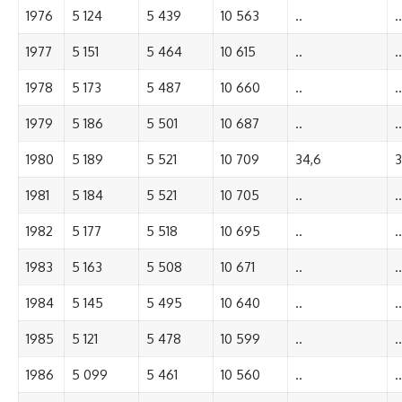
1976
5 124
5 439
10 563
..
..
1977
5 151
5 464
10 615
..
..
1978
5 173
5 487
10 660
..
..
1979
5 186
5 501
10 687
..
..
1980
5 189
5 521
10 709
34,6
3
1981
5 184
5 521
10 705
..
..
1982
5 177
5 518
10 695
..
..
1983
5 163
5 508
10 671
..
..
1984
5 145
5 495
10 640
..
..
1985
5 121
5 478
10 599
..
..
1986
5 099
5 461
10 560
..
..