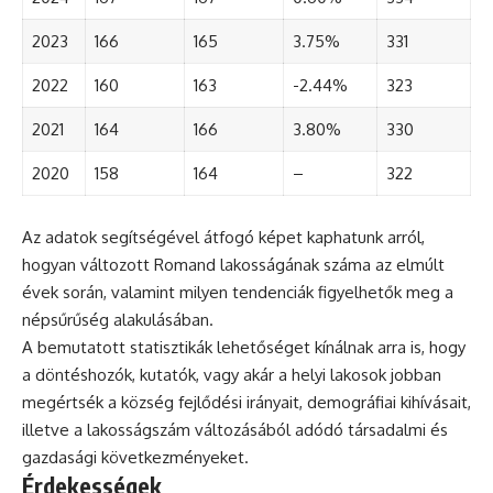
2023
166
165
3.75%
331
2022
160
163
-2.44%
323
2021
164
166
3.80%
330
2020
158
164
–
322
Az adatok segítségével átfogó képet kaphatunk arról,
hogyan változott Romand lakosságának száma az elmúlt
évek során, valamint milyen tendenciák figyelhetők meg a
népsűrűség alakulásában.
A bemutatott statisztikák lehetőséget kínálnak arra is, hogy
a döntéshozók, kutatók, vagy akár a helyi lakosok jobban
megértsék a község fejlődési irányait, demográfiai kihívásait,
illetve a lakosságszám változásából adódó társadalmi és
gazdasági következményeket.
Érdekességek