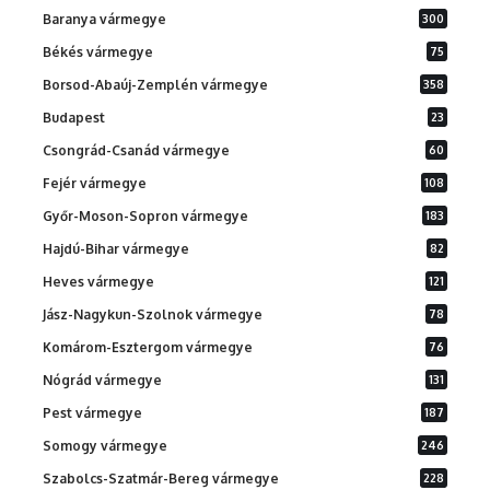
Baranya vármegye
300
Békés vármegye
75
Borsod-Abaúj-Zemplén vármegye
358
Budapest
23
Csongrád-Csanád vármegye
60
Fejér vármegye
108
Győr-Moson-Sopron vármegye
183
Hajdú-Bihar vármegye
82
Heves vármegye
121
Jász-Nagykun-Szolnok vármegye
78
Komárom-Esztergom vármegye
76
Nógrád vármegye
131
Pest vármegye
187
Somogy vármegye
246
Szabolcs-Szatmár-Bereg vármegye
228