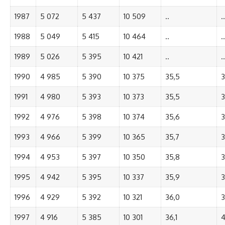
1987
5 072
5 437
10 509
..
..
1988
5 049
5 415
10 464
..
..
1989
5 026
5 395
10 421
..
..
1990
4 985
5 390
10 375
35,5
3
1991
4 980
5 393
10 373
35,5
3
1992
4 976
5 398
10 374
35,6
3
1993
4 966
5 399
10 365
35,7
3
1994
4 953
5 397
10 350
35,8
3
1995
4 942
5 395
10 337
35,9
3
1996
4 929
5 392
10 321
36,0
3
1997
4 916
5 385
10 301
36,1
4