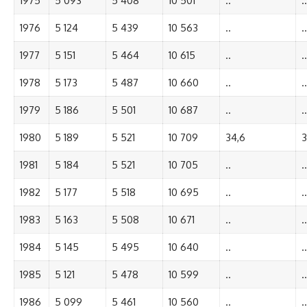
1975
5 093
5 408
10 501
..
..
1976
5 124
5 439
10 563
..
..
1977
5 151
5 464
10 615
..
..
1978
5 173
5 487
10 660
..
..
1979
5 186
5 501
10 687
..
..
1980
5 189
5 521
10 709
34,6
3
1981
5 184
5 521
10 705
..
..
1982
5 177
5 518
10 695
..
..
1983
5 163
5 508
10 671
..
..
1984
5 145
5 495
10 640
..
..
1985
5 121
5 478
10 599
..
..
1986
5 099
5 461
10 560
..
..