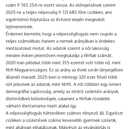
szám 9 765 254-re esett vissza. Az előrejelzések szerint
2025-re a teljes népesség 9 721 685 főre csökken, ami
egyértelmű folytatása az évtized elején megindult
lejtmenetnek.
Érdemes kiemelni, hogy a népességfogyás nem csupán a
teljes számokban, hanem a nemek arányában is érdekes
mintázatokat mutat. Az adatok szerint a női lakosság
minden évben jelentősen meghaladja a férfiak számát.
2020-ban például több mint 355 ezerrel volt több nő, mint
férfi Magyarországon. Ez az arány az évek során lényegében
állandó maradt: 2025-ben is mintegy 320 ezer fővel több
nőt jeleznek az adatok, mint férfit. A női többlet egy ismert
demográfiai sajátosság, amely az eltérő születési arányok,
életmódbeli különbségek, valamint a férfiak rövidebb
várható élettartama miatt alakul így.
A népességfogyás hátterében számos tényező áll. Egyrészt
csökken a születések száma: kevesebb gyermek születik,
mint ahányan elhaláloznak. Másrészt az elvándorlás is