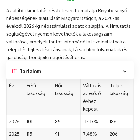
Az alábbi kimutatás részletesen bemutatja Rinyabesenyő
népességének alakulását Magyarországon, a 2020-as
évektől 2026-ig népszámlálási adatok alapján. A kimutatás
segítségével nyomon követhetők a lakosságszám
változásai, amelyek fontos információkat szolgáltatnak a
település fejlesztési irányainak, társadalmi folyamataik és
gazdasági trendjeik megértéséhez is.
Tartalom
Év
Férfi
Női
Változás
Teljes
lakosság
lakosság
az előző
lakosság
évhez
képest
2026
101
85
-12.17%
186
2025
115
91
7.48%
206