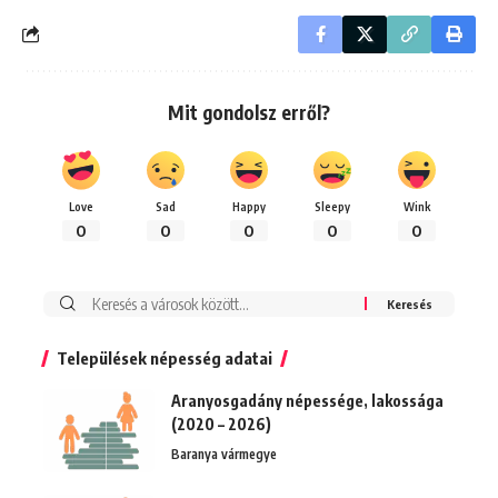
Mit gondolsz erről?
Love
Sad
Happy
Sleepy
Wink
0
0
0
0
0
Keresés:
Települések népesség adatai
Aranyosgadány népessége, lakossága
(2020 – 2026)
Baranya vármegye