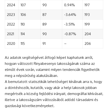
2024
107
90
0.94%
197
2023
106
87
-3.64%
193
2022
110
89
-3.51%
199
2021
114
90
-0.87%
204
2020
115
91
–
206
Az adatok segítségével átfogó képet kaphatunk arról,
hogyan változott Rinyabesenyo lakosságának száma az
elmúlt évek során, valamint milyen tendenciák figyelhetők
meg a népsűrűség alakulásában.
A bemutatott statisztikák lehetőséget kínálnak arra is, hogy
a döntéshozók, kutatók, vagy akár a helyi lakosok jobban
megértsék a község fejlődési irányait, demográfiai kihívásait,
illetve a lakosságszám változásából adódó társadalmi és
gazdasági következményeket.