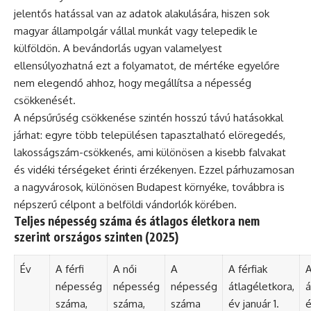
jelentős hatással van az adatok alakulására, hiszen sok
magyar állampolgár vállal munkát vagy telepedik le
külföldön. A bevándorlás ugyan valamelyest
ellensúlyozhatná ezt a folyamatot, de mértéke egyelőre
nem elegendő ahhoz, hogy megállítsa a népesség
csökkenését.
A népsűrűség csökkenése szintén hosszú távú hatásokkal
járhat: egyre több településen tapasztalható elöregedés,
lakosságszám-csökkenés, ami különösen a kisebb falvakat
és vidéki térségeket érinti érzékenyen. Ezzel párhuzamosan
a nagyvárosok, különösen Budapest környéke, továbbra is
népszerű célpont a belföldi vándorlók körében.
Teljes népesség száma és átlagos életkora nem
szerint országos szinten (2025)
Év
A férfi
A női
A
A férfiak
A
népesség
népesség
népesség
átlagéletkora,
á
száma,
száma,
száma
év január 1.
é