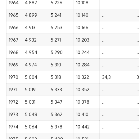
1964
4 882
5 226
10 108
..
..
1965
4 899
5 241
10 140
..
..
1966
4 913
5 253
10 166
..
..
1967
4 932
5 271
10 203
..
..
1968
4 954
5 290
10 244
..
..
1969
4 974
5 310
10 284
..
..
1970
5 004
5 318
10 322
34,3
3
1971
5 019
5 333
10 352
..
..
1972
5 031
5 347
10 378
..
..
1973
5 048
5 362
10 410
..
..
1974
5 064
5 378
10 442
..
..