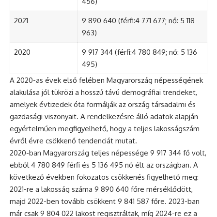
456)
2021
9 890 640 (férfi:4 771 677; nő: 5 118
963)
2020
9 917 344 (férfi:4 780 849; nő: 5 136
495)
A 2020-as évek első felében Magyarország népességének
alakulása jól tükrözi a hosszú távú demográfiai trendeket,
amelyek évtizedek óta formálják az ország társadalmi és
gazdasági viszonyait. A rendelkezésre álló adatok alapján
egyértelműen megfigyelhető, hogy a teljes lakosságszám
évről évre csökkenő tendenciát mutat.
2020-ban Magyarország teljes népessége 9 917 344 fő volt,
ebből 4 780 849 férfi és 5 136 495 nő élt az országban. A
következő években fokozatos csökkenés figyelhető meg:
2021-re a lakosság száma 9 890 640 főre mérséklődött,
majd 2022-ben tovább csökkent 9 841 587 főre. 2023-ban
már csak 9 804 022 lakost regisztráltak, míg 2024-re ez a