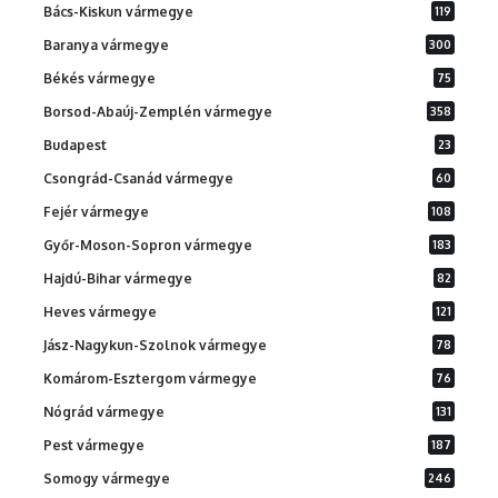
Bács-Kiskun vármegye
119
Baranya vármegye
300
Békés vármegye
75
Borsod-Abaúj-Zemplén vármegye
358
Budapest
23
Csongrád-Csanád vármegye
60
Fejér vármegye
108
Győr-Moson-Sopron vármegye
183
Hajdú-Bihar vármegye
82
Heves vármegye
121
Jász-Nagykun-Szolnok vármegye
78
Komárom-Esztergom vármegye
76
Nógrád vármegye
131
Pest vármegye
187
Somogy vármegye
246