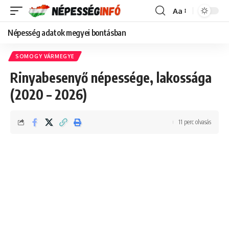
Aa
Font
Resizer
Népesség adatok megyei bontásban
SOMOGY VÁRMEGYE
Rinyabesenyő népessége, lakossága
(2020 – 2026)
11 perc olvasás