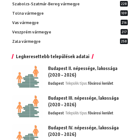
Szabolcs-Szatmár-Bereg vármegye
228
Tolna vármegye
109
Vas vármegye
216
Veszprém vármegye
217
Zala vármegye
258
Legkeresettebb települések adatai
Budapest II. népessége, lakossága
(2020 – 2026)
Budapest
Település típus:
fővárosi kerület
Budapest III. népessége, lakossága
(2020 – 2026)
Budapest
Település típus:
fővárosi kerület
Budapest IV. népessége, lakossága
(2020 – 2026)