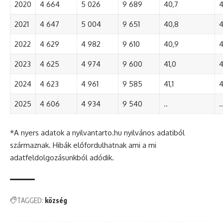
2020
4 664
5 026
9 689
40,7
4
2021
4 647
5 004
9 651
40,8
4
2022
4 629
4 982
9 610
40,9
4
2023
4 625
4 974
9 600
41,0
4
2024
4 623
4 961
9 585
41,1
4
2025
4 606
4 934
9 540
..
..
*A nyers adatok a nyilvantarto.hu nyilvános adatiból
származnak. Hibák előfordulhatnak ami a mi
adatfeldolgozásunkból adódik.
TAGGED:
község