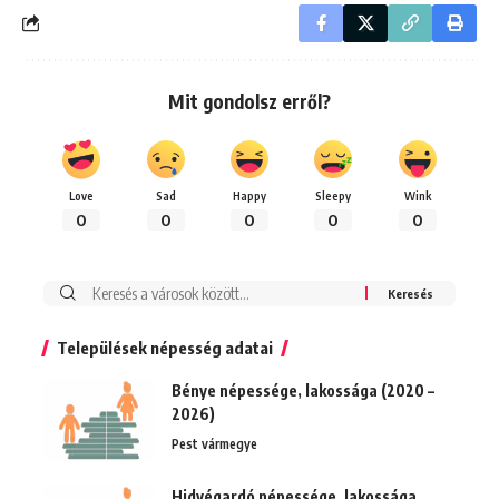
Mit gondolsz erről?
Love
Sad
Happy
Sleepy
Wink
0
0
0
0
0
Keresés:
Települések népesség adatai
Bénye népessége, lakossága (2020 –
2026)
Pest vármegye
Hidvégardó népessége, lakossága