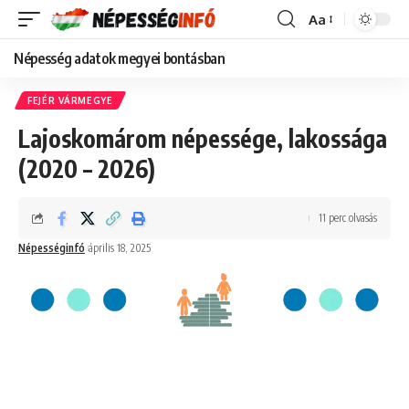
Aa
Font
Resizer
Népesség adatok megyei bontásban
FEJÉR VÁRMEGYE
Lajoskomárom népessége, lakossága
(2020 – 2026)
11 perc olvasás
Népességinfó
április 18, 2025