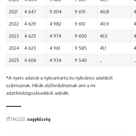
2021
4 647
5 004
9 651
40,8
4
2022
4 629
4 982
9 610
40,9
4
2023
4 625
4 974
9 600
41,0
4
2024
4 623
4 961
9 585
41,1
4
2025
4 606
4 934
9 540
..
..
*A nyers adatok a nyilvantarto.hu nyilvános adatiból
származnak. Hibák előfordulhatnak ami a mi
adatfeldolgozásunkból adódik.
TAGGED:
nagyközség