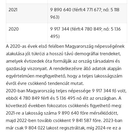
2021
9 890 640 (férfi:4 771 677; nő: 5 118
963)
2020
9 917 344 (férfi:4 780 849; nő: 5 136
495)
A 2020-as évek első felében Magyarország népességének
alakulása jól tükrözi a hosszú távú demográfiai trendeket,
amelyek évtizedek óta formálják az ország társadalmi és
gazdasági viszonyait. A rendelkezésre álló adatok alapján
egyértelműen megfigyelhető, hogy a teljes lakosságszám
évről évre csökkenő tendenciát mutat.
2020-ban Magyarország teljes népessége 9 917 344 fő volt,
ebből 4 780 849 férfi és 5 136 495 nő élt az országban. A
következő években fokozatos csökkenés figyelhető meg:
2021-re a lakosság száma 9 890 640 főre mérséklődött,
majd 2022-ben tovább csökkent 9 841 587 főre. 2023-ban
már csak 9 804 022 lakost regisztráltak, míg 2024-re ez a