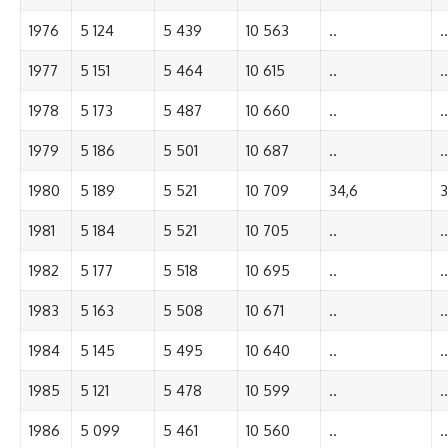
1976
5 124
5 439
10 563
..
..
1977
5 151
5 464
10 615
..
..
1978
5 173
5 487
10 660
..
..
1979
5 186
5 501
10 687
..
..
1980
5 189
5 521
10 709
34,6
3
1981
5 184
5 521
10 705
..
..
1982
5 177
5 518
10 695
..
..
1983
5 163
5 508
10 671
..
..
1984
5 145
5 495
10 640
..
..
1985
5 121
5 478
10 599
..
..
1986
5 099
5 461
10 560
..
..