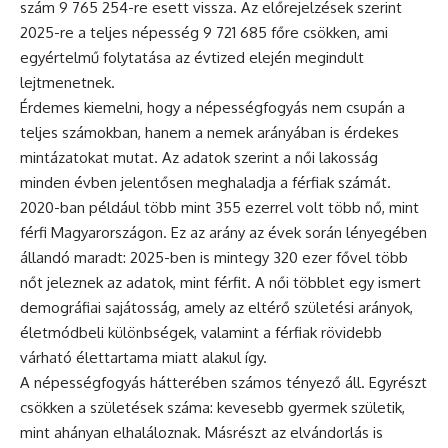
szám 9 765 254-re esett vissza. Az előrejelzések szerint
2025-re a teljes népesség 9 721 685 főre csökken, ami
egyértelmű folytatása az évtized elején megindult
lejtmenetnek.
Érdemes kiemelni, hogy a népességfogyás nem csupán a
teljes számokban, hanem a nemek arányában is érdekes
mintázatokat mutat. Az adatok szerint a női lakosság
minden évben jelentősen meghaladja a férfiak számát.
2020-ban például több mint 355 ezerrel volt több nő, mint
férfi Magyarországon. Ez az arány az évek során lényegében
állandó maradt: 2025-ben is mintegy 320 ezer fővel több
nőt jeleznek az adatok, mint férfit. A női többlet egy ismert
demográfiai sajátosság, amely az eltérő születési arányok,
életmódbeli különbségek, valamint a férfiak rövidebb
várható élettartama miatt alakul így.
A népességfogyás hátterében számos tényező áll. Egyrészt
csökken a születések száma: kevesebb gyermek születik,
mint ahányan elhaláloznak. Másrészt az elvándorlás is