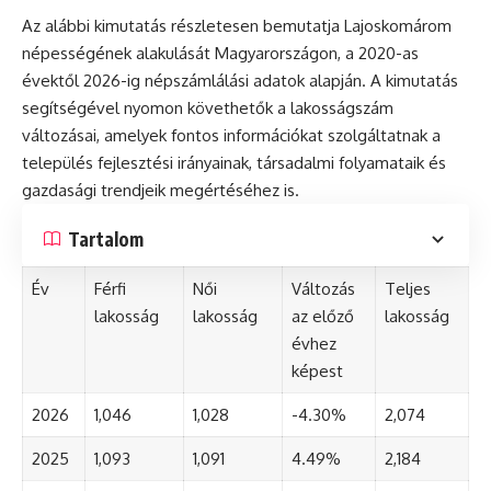
Az alábbi kimutatás részletesen bemutatja Lajoskomárom
népességének alakulását Magyarországon, a 2020-as
évektől 2026-ig népszámlálási adatok alapján. A kimutatás
segítségével nyomon követhetők a lakosságszám
változásai, amelyek fontos információkat szolgáltatnak a
település fejlesztési irányainak, társadalmi folyamataik és
gazdasági trendjeik megértéséhez is.
Tartalom
Év
Férfi
Női
Változás
Teljes
lakosság
lakosság
az előző
lakosság
évhez
képest
2026
1,046
1,028
-4.30%
2,074
2025
1,093
1,091
4.49%
2,184