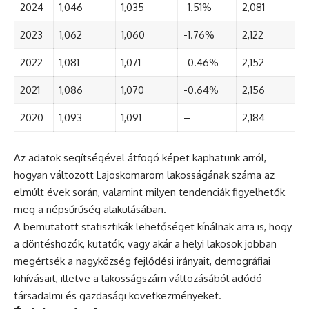
2024
1,046
1,035
-1.51%
2,081
2023
1,062
1,060
-1.76%
2,122
2022
1,081
1,071
-0.46%
2,152
2021
1,086
1,070
-0.64%
2,156
2020
1,093
1,091
–
2,184
Az adatok segítségével átfogó képet kaphatunk arról,
hogyan változott Lajoskomarom lakosságának száma az
elmúlt évek során, valamint milyen tendenciák figyelhetők
meg a népsűrűség alakulásában.
A bemutatott statisztikák lehetőséget kínálnak arra is, hogy
a döntéshozók, kutatók, vagy akár a helyi lakosok jobban
megértsék a nagyközség fejlődési irányait, demográfiai
kihívásait, illetve a lakosságszám változásából adódó
társadalmi és gazdasági következményeket.