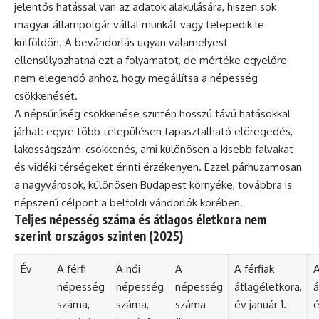
jelentős hatással van az adatok alakulására, hiszen sok
magyar állampolgár vállal munkát vagy telepedik le
külföldön. A bevándorlás ugyan valamelyest
ellensúlyozhatná ezt a folyamatot, de mértéke egyelőre
nem elegendő ahhoz, hogy megállítsa a népesség
csökkenését.
A népsűrűség csökkenése szintén hosszú távú hatásokkal
járhat: egyre több településen tapasztalható elöregedés,
lakosságszám-csökkenés, ami különösen a kisebb falvakat
és vidéki térségeket érinti érzékenyen. Ezzel párhuzamosan
a nagyvárosok, különösen Budapest környéke, továbbra is
népszerű célpont a belföldi vándorlók körében.
Teljes népesség száma és átlagos életkora nem
szerint országos szinten (2025)
Év
A férfi
A női
A
A férfiak
A
népesség
népesség
népesség
átlagéletkora,
á
száma,
száma,
száma
év január 1.
é