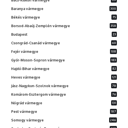
Bács-Kiskun vármegye
Baranya vármegye
300
Békés vármegye
75
Borsod-Abaúj-Zemplén vármegye
358
Budapest
23
Csongrád-Csanád vármegye
60
Fejér vármegye
108
Győr-Moson-Sopron vármegye
183
Hajdú-Bihar vármegye
82
Heves vármegye
121
Jász-Nagykun-Szolnok vármegye
78
Komárom-Esztergom vármegye
76
Nógrád vármegye
131
Pest vármegye
187
Somogy vármegye
246