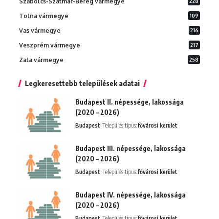
Szabolcs-Szatmár-Bereg vármegye
228
Tolna vármegye
109
Vas vármegye
216
Veszprém vármegye
217
Zala vármegye
258
Legkeresettebb települések adatai
Budapest II. népessége, lakossága
(2020 – 2026)
Budapest
Település típus:
fővárosi kerület
Budapest III. népessége, lakossága
(2020 – 2026)
Budapest
Település típus:
fővárosi kerület
Budapest IV. népessége, lakossága
(2020 – 2026)
Budapest
Település típus:
fővárosi kerület