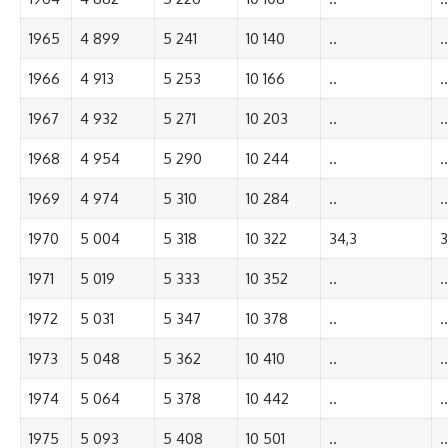
1965
4 899
5 241
10 140
..
..
1966
4 913
5 253
10 166
..
..
1967
4 932
5 271
10 203
..
..
1968
4 954
5 290
10 244
..
..
1969
4 974
5 310
10 284
..
..
1970
5 004
5 318
10 322
34,3
3
1971
5 019
5 333
10 352
..
..
1972
5 031
5 347
10 378
..
..
1973
5 048
5 362
10 410
..
..
1974
5 064
5 378
10 442
..
..
1975
5 093
5 408
10 501
..
..