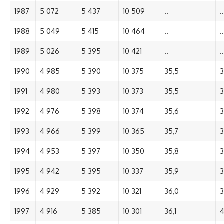
1987
5 072
5 437
10 509
..
..
1988
5 049
5 415
10 464
..
..
1989
5 026
5 395
10 421
..
..
1990
4 985
5 390
10 375
35,5
3
1991
4 980
5 393
10 373
35,5
3
1992
4 976
5 398
10 374
35,6
3
1993
4 966
5 399
10 365
35,7
3
1994
4 953
5 397
10 350
35,8
3
1995
4 942
5 395
10 337
35,9
3
1996
4 929
5 392
10 321
36,0
3
1997
4 916
5 385
10 301
36,1
4