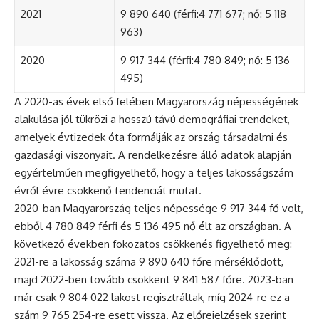
2021
9 890 640 (férfi:4 771 677; nő: 5 118
963)
2020
9 917 344 (férfi:4 780 849; nő: 5 136
495)
A 2020-as évek első felében Magyarország népességének
alakulása jól tükrözi a hosszú távú demográfiai trendeket,
amelyek évtizedek óta formálják az ország társadalmi és
gazdasági viszonyait. A rendelkezésre álló adatok alapján
egyértelműen megfigyelhető, hogy a teljes lakosságszám
évről évre csökkenő tendenciát mutat.
2020-ban Magyarország teljes népessége 9 917 344 fő volt,
ebből 4 780 849 férfi és 5 136 495 nő élt az országban. A
következő években fokozatos csökkenés figyelhető meg:
2021-re a lakosság száma 9 890 640 főre mérséklődött,
majd 2022-ben tovább csökkent 9 841 587 főre. 2023-ban
már csak 9 804 022 lakost regisztráltak, míg 2024-re ez a
szám 9 765 254-re esett vissza. Az előrejelzések szerint