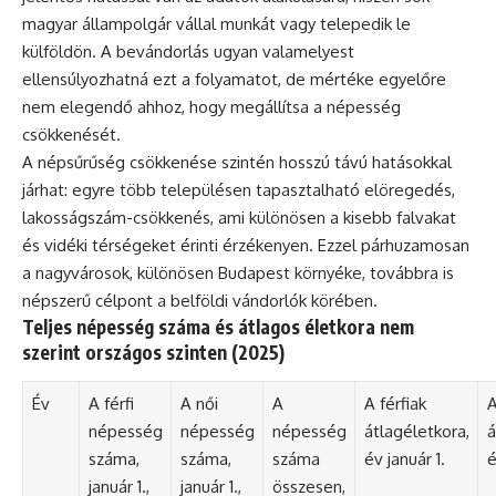
magyar állampolgár vállal munkát vagy telepedik le
külföldön. A bevándorlás ugyan valamelyest
ellensúlyozhatná ezt a folyamatot, de mértéke egyelőre
nem elegendő ahhoz, hogy megállítsa a népesség
csökkenését.
A népsűrűség csökkenése szintén hosszú távú hatásokkal
járhat: egyre több településen tapasztalható elöregedés,
lakosságszám-csökkenés, ami különösen a kisebb falvakat
és vidéki térségeket érinti érzékenyen. Ezzel párhuzamosan
a nagyvárosok, különösen Budapest környéke, továbbra is
népszerű célpont a belföldi vándorlók körében.
Teljes népesség száma és átlagos életkora nem
szerint országos szinten (2025)
Év
A férfi
A női
A
A férfiak
A
népesség
népesség
népesség
átlagéletkora,
á
száma,
száma,
száma
év január 1.
é
január 1.,
január 1.,
összesen,