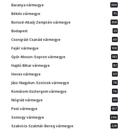
Baranya vármegye
300
Békés vármegye
75
Borsod-Abaúj-Zemplén vármegye
358
Budapest
23
Csongrád-Csanád vármegye
60
Fejér vármegye
108
Győr-Moson-Sopron vármegye
183
Hajdú-Bihar vármegye
82
Heves vármegye
121
Jász-Nagykun-Szolnok vármegye
78
Komárom-Esztergom vármegye
76
Nógrád vármegye
131
Pest vármegye
187
Somogy vármegye
246
Szabolcs-Szatmár-Bereg vármegye
228