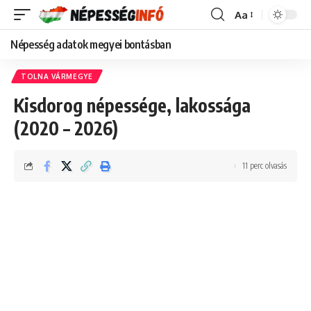
Aa
Font
Resizer
Népesség adatok megyei bontásban
TOLNA VÁRMEGYE
Kisdorog népessége, lakossága
(2020 – 2026)
11 perc olvasás