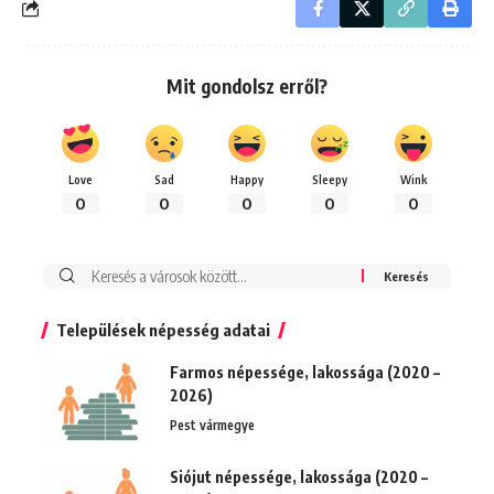
Mit gondolsz erről?
Love
Sad
Happy
Sleepy
Wink
0
0
0
0
0
Keresés:
Települések népesség adatai
Farmos népessége, lakossága (2020 –
2026)
Pest vármegye
Siójut népessége, lakossága (2020 –