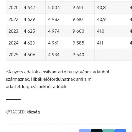
2021
4 647
5 004
9 651
40,8
4
2022
4 629
4 982
9 610
40,9
4
2023
4 625
4 974
9 600
41,0
4
2024
4 623
4 961
9 585
41,1
4
2025
4 606
4 934
9 540
..
..
*A nyers adatok a nyilvantarto.hu nyilvános adatiból
származnak. Hibák előfordulhatnak ami a mi
adatfeldolgozásunkból adódik.
TAGGED:
község