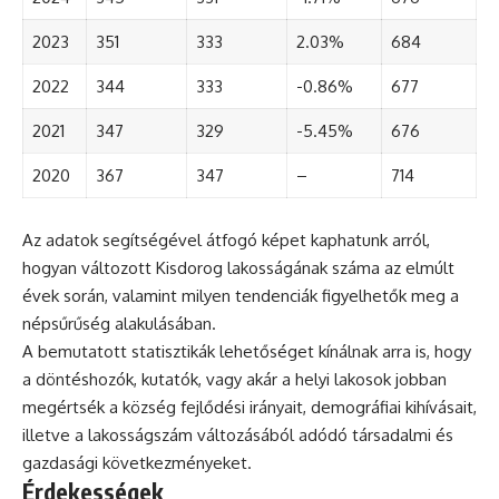
2023
351
333
2.03%
684
2022
344
333
-0.86%
677
2021
347
329
-5.45%
676
2020
367
347
–
714
Az adatok segítségével átfogó képet kaphatunk arról,
hogyan változott Kisdorog lakosságának száma az elmúlt
évek során, valamint milyen tendenciák figyelhetők meg a
népsűrűség alakulásában.
A bemutatott statisztikák lehetőséget kínálnak arra is, hogy
a döntéshozók, kutatók, vagy akár a helyi lakosok jobban
megértsék a község fejlődési irányait, demográfiai kihívásait,
illetve a lakosságszám változásából adódó társadalmi és
gazdasági következményeket.
Érdekességek