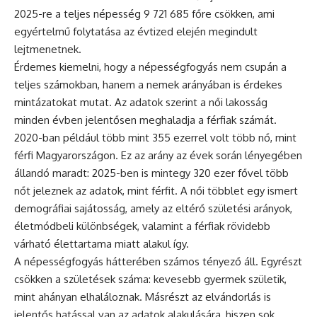
2025-re a teljes népesség 9 721 685 főre csökken, ami
egyértelmű folytatása az évtized elején megindult
lejtmenetnek.
Érdemes kiemelni, hogy a népességfogyás nem csupán a
teljes számokban, hanem a nemek arányában is érdekes
mintázatokat mutat. Az adatok szerint a női lakosság
minden évben jelentősen meghaladja a férfiak számát.
2020-ban például több mint 355 ezerrel volt több nő, mint
férfi Magyarországon. Ez az arány az évek során lényegében
állandó maradt: 2025-ben is mintegy 320 ezer fővel több
nőt jeleznek az adatok, mint férfit. A női többlet egy ismert
demográfiai sajátosság, amely az eltérő születési arányok,
életmódbeli különbségek, valamint a férfiak rövidebb
várható élettartama miatt alakul így.
A népességfogyás hátterében számos tényező áll. Egyrészt
csökken a születések száma: kevesebb gyermek születik,
mint ahányan elhaláloznak. Másrészt az elvándorlás is
jelentős hatással van az adatok alakulására, hiszen sok