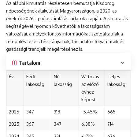
Az alábbi kimutatás részletesen bemutatja Kisdorog
népességének alakulását Magyarországon, a 2020-as
évektől 2026-ig népszámlálási adatok alapján. A kimutatás
segítségével nyomon követhetők a lakosságszám
változásai, amelyek fontos információkat szolgáltatnak a
település fejlesztési irányainak, társadalmi folyamataik és
gazdasági trendjeik megértéséhez is.
Tartalom
Év
Férfi
Női
Változás
Teljes
lakosság
lakosság
az előző
lakosság
évhez
képest
2026
347
318
-5.45%
665
2025
367
347
6.38%
714
2024
345
331
-1.71%
676