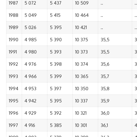
1987
5 072
5 437
10 509
..
..
1988
5 049
5 415
10 464
..
..
1989
5 026
5 395
10 421
..
..
1990
4 985
5 390
10 375
35,5
3
1991
4 980
5 393
10 373
35,5
3
1992
4 976
5 398
10 374
35,6
3
1993
4 966
5 399
10 365
35,7
3
1994
4 953
5 397
10 350
35,8
3
1995
4 942
5 395
10 337
35,9
3
1996
4 929
5 392
10 321
36,0
3
1997
4 916
5 385
10 301
36,1
4