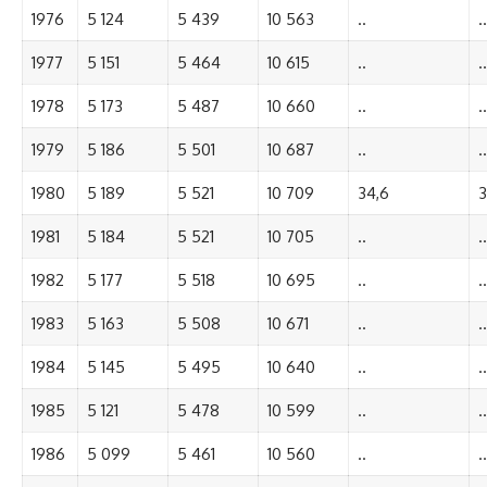
1976
5 124
5 439
10 563
..
..
1977
5 151
5 464
10 615
..
..
1978
5 173
5 487
10 660
..
..
1979
5 186
5 501
10 687
..
..
1980
5 189
5 521
10 709
34,6
3
1981
5 184
5 521
10 705
..
..
1982
5 177
5 518
10 695
..
..
1983
5 163
5 508
10 671
..
..
1984
5 145
5 495
10 640
..
..
1985
5 121
5 478
10 599
..
..
1986
5 099
5 461
10 560
..
..