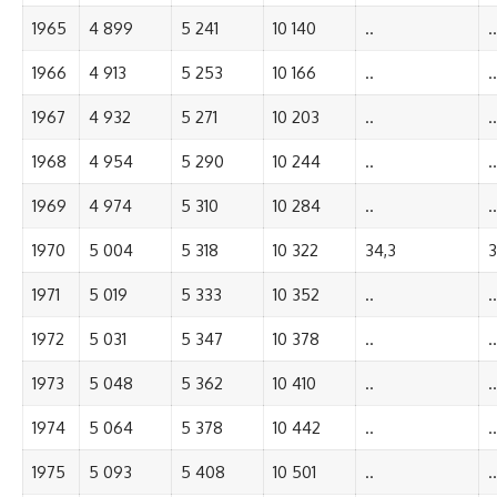
1965
4 899
5 241
10 140
..
..
1966
4 913
5 253
10 166
..
..
1967
4 932
5 271
10 203
..
..
1968
4 954
5 290
10 244
..
..
1969
4 974
5 310
10 284
..
..
1970
5 004
5 318
10 322
34,3
3
1971
5 019
5 333
10 352
..
..
1972
5 031
5 347
10 378
..
..
1973
5 048
5 362
10 410
..
..
1974
5 064
5 378
10 442
..
..
1975
5 093
5 408
10 501
..
..