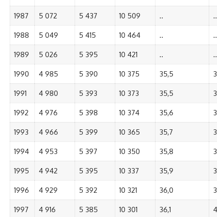
1987
5 072
5 437
10 509
..
..
1988
5 049
5 415
10 464
..
..
1989
5 026
5 395
10 421
..
..
1990
4 985
5 390
10 375
35,5
3
1991
4 980
5 393
10 373
35,5
3
1992
4 976
5 398
10 374
35,6
3
1993
4 966
5 399
10 365
35,7
3
1994
4 953
5 397
10 350
35,8
3
1995
4 942
5 395
10 337
35,9
3
1996
4 929
5 392
10 321
36,0
3
1997
4 916
5 385
10 301
36,1
4