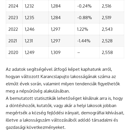
2024
1,232
1,284
-0.24%
2,516
2023
1,235
1,284
-0.88%
2,519
2022
1,246
1,297
1.22%
2,543
2021
1,231
1,297
-1.44%
2,528
2020
1,249
1,309
–
2,558
Az adatok segítségével átfogó képet kaphatunk arról,
hogyan változott Karancslapujto lakosságának száma az
elmúlt évek során, valamint milyen tendenciák figyelhetők
meg a népsűrűség alakulásában.
A bemutatott statisztikák lehetőséget kínálnak arra is, hogy
a döntéshozók, kutatók, vagy akár a helyi lakosok jobban
megértsék a község fejlődési irányait, demográfiai kihívásait,
illetve a lakosságszám változásából adódó társadalmi és
gazdasági következményeket.