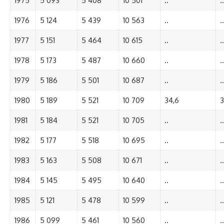
1975
5 093
5 408
10 501
..
..
1976
5 124
5 439
10 563
..
..
1977
5 151
5 464
10 615
..
..
1978
5 173
5 487
10 660
..
..
1979
5 186
5 501
10 687
..
..
1980
5 189
5 521
10 709
34,6
3
1981
5 184
5 521
10 705
..
..
1982
5 177
5 518
10 695
..
..
1983
5 163
5 508
10 671
..
..
1984
5 145
5 495
10 640
..
..
1985
5 121
5 478
10 599
..
..
1986
5 099
5 461
10 560
..
..