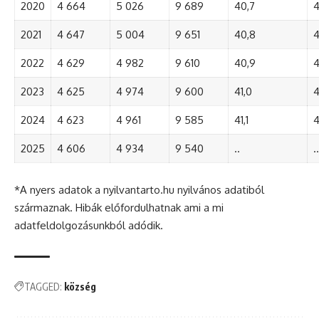
2020
4 664
5 026
9 689
40,7
4
2021
4 647
5 004
9 651
40,8
4
2022
4 629
4 982
9 610
40,9
4
2023
4 625
4 974
9 600
41,0
4
2024
4 623
4 961
9 585
41,1
4
2025
4 606
4 934
9 540
..
..
*A nyers adatok a nyilvantarto.hu nyilvános adatiból
származnak. Hibák előfordulhatnak ami a mi
adatfeldolgozásunkból adódik.
TAGGED:
község