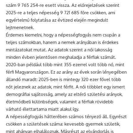
szám 9 765 254-re esett vissza. Az előrejelzések szerint
2025-re a teljes népesség 9 721 685 főre csökken, ami
egyértelmű folytatása az évtized elején megindult
lejtmenetnek.
Érdemes kiemelni, hogy a népességfogyás nem csupán a
teljes számokban, hanem a nemek arányában is érdekes
mintázatokat mutat. Az adatok szerint a női lakosság
minden évben jelentősen meghaladja a férfiak számát.
2020-ban például több mint 355 ezerrel volt több nő, mint
férfi Magyarországon. Ez az arány az évek során lényegében
állandó maradt: 2025-ben is mintegy 320 ezer fővel több
nőt jeleznek az adatok, mint férfit. A női többlet egy ismert
demográfiai sajátosság, amely az eltérő születési arányok,
életmódbeli különbségek, valamint a férfiak rövidebb
várható élettartama miatt alakul így.
A népességfogyás hátterében számos tényező áll. Egyrészt
csökken a születések száma: kevesebb gyermek születik,
mint ahányan elhaláloznak. Másrészt az elvándorlás is