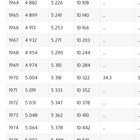
1964
4 882
5 226
10 108
..
..
1965
4 899
5 241
10 140
..
..
1966
4 913
5 253
10 166
..
..
1967
4 932
5 271
10 203
..
..
1968
4 954
5 290
10 244
..
..
1969
4 974
5 310
10 284
..
..
1970
5 004
5 318
10 322
34,3
3
1971
5 019
5 333
10 352
..
..
1972
5 031
5 347
10 378
..
..
1973
5 048
5 362
10 410
..
..
1974
5 064
5 378
10 442
..
..