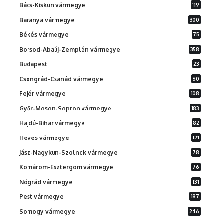
Bács-Kiskun vármegye
119
Baranya vármegye
300
Békés vármegye
75
Borsod-Abaúj-Zemplén vármegye
358
Budapest
23
Csongrád-Csanád vármegye
60
Fejér vármegye
108
Győr-Moson-Sopron vármegye
183
Hajdú-Bihar vármegye
82
Heves vármegye
121
Jász-Nagykun-Szolnok vármegye
78
Komárom-Esztergom vármegye
76
Nógrád vármegye
131
Pest vármegye
187
Somogy vármegye
246