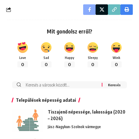
Mit gondolsz erről?
Love
Sad
Happy
Sleepy
Wink
0
0
0
0
0
Keresés:
Települések népesség adatai
Tiszajenő népessége, lakossága (2020
– 2026)
Jász-Nagykun-Szolnok vármegye