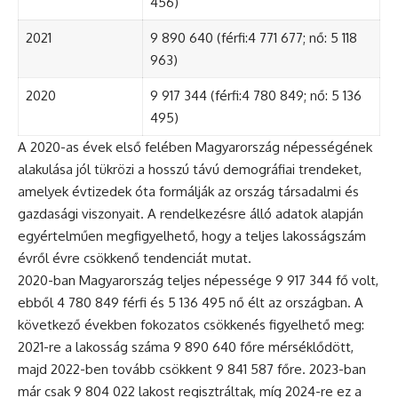
456)
2021
9 890 640 (férfi:4 771 677; nő: 5 118
963)
2020
9 917 344 (férfi:4 780 849; nő: 5 136
495)
A 2020-as évek első felében Magyarország népességének
alakulása jól tükrözi a hosszú távú demográfiai trendeket,
amelyek évtizedek óta formálják az ország társadalmi és
gazdasági viszonyait. A rendelkezésre álló adatok alapján
egyértelműen megfigyelhető, hogy a teljes lakosságszám
évről évre csökkenő tendenciát mutat.
2020-ban Magyarország teljes népessége 9 917 344 fő volt,
ebből 4 780 849 férfi és 5 136 495 nő élt az országban. A
következő években fokozatos csökkenés figyelhető meg:
2021-re a lakosság száma 9 890 640 főre mérséklődött,
majd 2022-ben tovább csökkent 9 841 587 főre. 2023-ban
már csak 9 804 022 lakost regisztráltak, míg 2024-re ez a