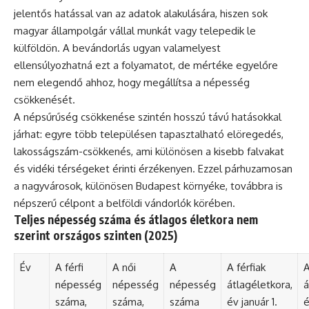
jelentős hatással van az adatok alakulására, hiszen sok
magyar állampolgár vállal munkát vagy telepedik le
külföldön. A bevándorlás ugyan valamelyest
ellensúlyozhatná ezt a folyamatot, de mértéke egyelőre
nem elegendő ahhoz, hogy megállítsa a népesség
csökkenését.
A népsűrűség csökkenése szintén hosszú távú hatásokkal
járhat: egyre több településen tapasztalható elöregedés,
lakosságszám-csökkenés, ami különösen a kisebb falvakat
és vidéki térségeket érinti érzékenyen. Ezzel párhuzamosan
a nagyvárosok, különösen Budapest környéke, továbbra is
népszerű célpont a belföldi vándorlók körében.
Teljes népesség száma és átlagos életkora nem
szerint országos szinten (2025)
Év
A férfi
A női
A
A férfiak
A
népesség
népesség
népesség
átlagéletkora,
á
száma,
száma,
száma
év január 1.
é