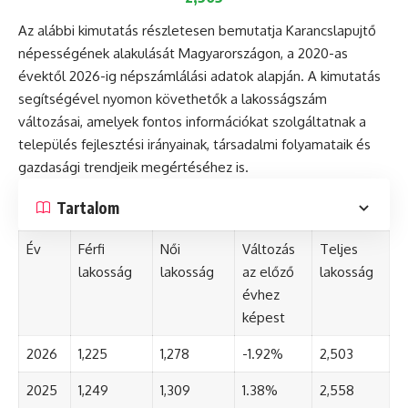
Az alábbi kimutatás részletesen bemutatja Karancslapujtő
népességének alakulását Magyarországon, a 2020-as
évektől 2026-ig népszámlálási adatok alapján. A kimutatás
segítségével nyomon követhetők a lakosságszám
változásai, amelyek fontos információkat szolgáltatnak a
település fejlesztési irányainak, társadalmi folyamataik és
gazdasági trendjeik megértéséhez is.
Tartalom
Év
Férfi
Női
Változás
Teljes
lakosság
lakosság
az előző
lakosság
évhez
képest
2026
1,225
1,278
-1.92%
2,503
2025
1,249
1,309
1.38%
2,558