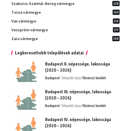
Szabolcs-Szatmár-Bereg vármegye
228
Tolna vármegye
109
Vas vármegye
216
Veszprém vármegye
217
Zala vármegye
258
Legkeresettebb települések adatai
Budapest II. népessége, lakossága
(2020 – 2026)
Budapest
Település típus:
fővárosi kerület
Budapest III. népessége, lakossága
(2020 – 2026)
Budapest
Település típus:
fővárosi kerület
Budapest IV. népessége, lakossága
(2020 – 2026)