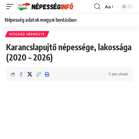
Aa
Font
Resizer
Népesség adatok megyei bontásban
NÓGRÁD VÁRMEGYE
Karancslapujtő népessége, lakossága
(2020 – 2026)
11 perc olvasás