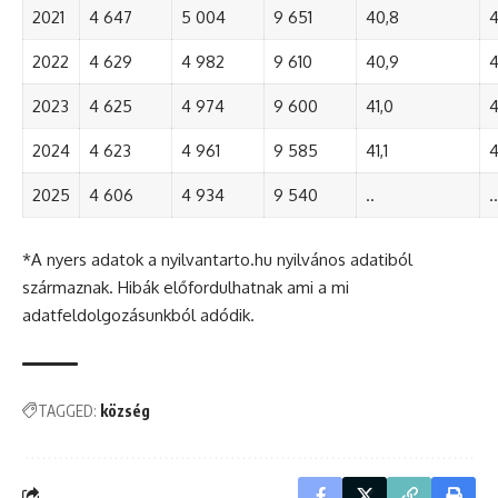
2021
4 647
5 004
9 651
40,8
4
2022
4 629
4 982
9 610
40,9
4
2023
4 625
4 974
9 600
41,0
4
2024
4 623
4 961
9 585
41,1
4
2025
4 606
4 934
9 540
..
..
*A nyers adatok a nyilvantarto.hu nyilvános adatiból
származnak. Hibák előfordulhatnak ami a mi
adatfeldolgozásunkból adódik.
TAGGED:
község