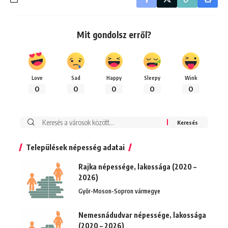
Mit gondolsz erről?
Love
Sad
Happy
Sleepy
Wink
0
0
0
0
0
Keresés:
Települések népesség adatai
Rajka népessége, lakossága (2020 –
2026)
Győr-Moson-Sopron vármegye
Nemesnádudvar népessége, lakossága
(2020 – 2026)