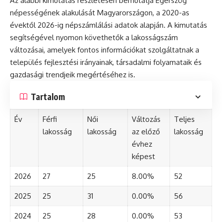
Az alábbi kimutatás részletesen bemutatja Égerszög
népességének alakulását Magyarországon, a 2020-as
évektől 2026-ig népszámlálási adatok alapján. A kimutatás
segítségével nyomon követhetők a lakosságszám
változásai, amelyek fontos információkat szolgáltatnak a
település fejlesztési irányainak, társadalmi folyamataik és
gazdasági trendjeik megértéséhez is.
Tartalom
Év
Férfi
Női
Változás
Teljes
lakosság
lakosság
az előző
lakosság
évhez
képest
2026
27
25
8.00%
52
2025
25
31
0.00%
56
2024
25
28
0.00%
53