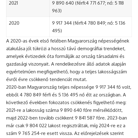
2021
9 890 640 (férfi:4 771 677; nő: 5 118
963)
2020
9 917 344 (férfi:4 780 849; nő: 5 136
495)
A 2020-as évek első felében Magyarország népességének
alakulása jól tükrözi a hosszú távú demográfiai trendeket,
amelyek évtizedek óta formálják az ország társadalmi és
gazdasági viszonyait. A rendelkezésre álló adatok alapján
egyértelműen megfigyelhető, hogy a teljes lakosságszám
évről évre csökkenő tendenciát mutat.
2020-ban Magyarország teljes népessége 9 917 344 fő volt,
ebből 4 780 849 férfi és 5 136 495 nő élt az országban. A
következő években fokozatos csökkenés figyelhető meg:
2021-re a lakosság száma 9 890 640 főre mérséklődött,
majd 2022-ben tovább csökkent 9 841 587 főre. 2023-ban
már csak 9 804 022 lakost regisztráltak, míg 2024-re ez a
szám 9 765 254-re esett vissza. Az előrejelzések szerint