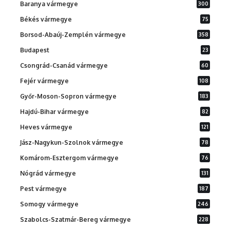
Baranya vármegye
300
Békés vármegye
75
Borsod-Abaúj-Zemplén vármegye
358
Budapest
23
Csongrád-Csanád vármegye
60
Fejér vármegye
108
Győr-Moson-Sopron vármegye
183
Hajdú-Bihar vármegye
82
Heves vármegye
121
Jász-Nagykun-Szolnok vármegye
78
Komárom-Esztergom vármegye
76
Nógrád vármegye
131
Pest vármegye
187
Somogy vármegye
246
Szabolcs-Szatmár-Bereg vármegye
228