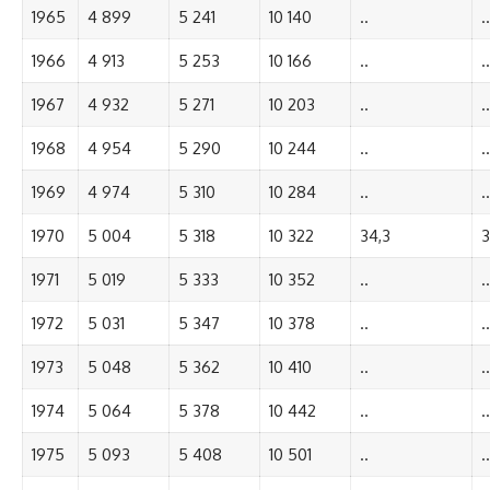
1965
4 899
5 241
10 140
..
..
1966
4 913
5 253
10 166
..
..
1967
4 932
5 271
10 203
..
..
1968
4 954
5 290
10 244
..
..
1969
4 974
5 310
10 284
..
..
1970
5 004
5 318
10 322
34,3
3
1971
5 019
5 333
10 352
..
..
1972
5 031
5 347
10 378
..
..
1973
5 048
5 362
10 410
..
..
1974
5 064
5 378
10 442
..
..
1975
5 093
5 408
10 501
..
..