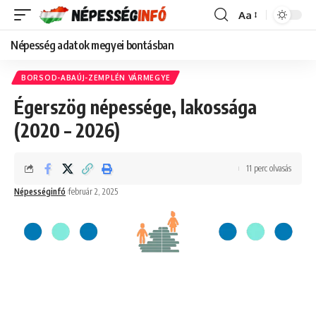
Aa
Font
Resizer
Népesség adatok megyei bontásban
BORSOD-ABAÚJ-ZEMPLÉN VÁRMEGYE
Égerszög népessége, lakossága
(2020 – 2026)
11 perc olvasás
Népességinfó
február 2, 2025