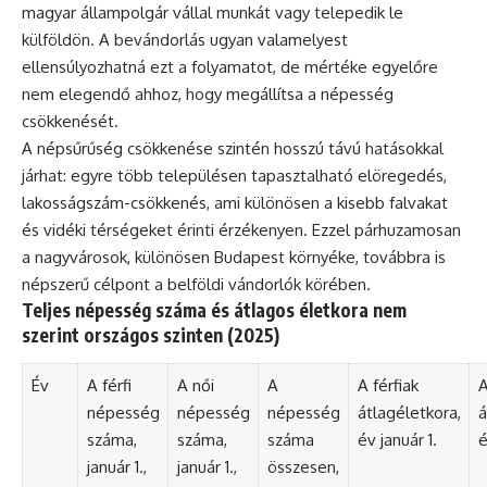
magyar állampolgár vállal munkát vagy telepedik le
külföldön. A bevándorlás ugyan valamelyest
ellensúlyozhatná ezt a folyamatot, de mértéke egyelőre
nem elegendő ahhoz, hogy megállítsa a népesség
csökkenését.
A népsűrűség csökkenése szintén hosszú távú hatásokkal
járhat: egyre több településen tapasztalható elöregedés,
lakosságszám-csökkenés, ami különösen a kisebb falvakat
és vidéki térségeket érinti érzékenyen. Ezzel párhuzamosan
a nagyvárosok, különösen Budapest környéke, továbbra is
népszerű célpont a belföldi vándorlók körében.
Teljes népesség száma és átlagos életkora nem
szerint országos szinten (2025)
Év
A férfi
A női
A
A férfiak
A
népesség
népesség
népesség
átlagéletkora,
á
száma,
száma,
száma
év január 1.
é
január 1.,
január 1.,
összesen,