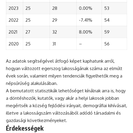
2023
25
28
0.00%
53
2022
25
29
-7.41%
54
2021
27
32
8.00%
59
2020
25
31
–
56
Az adatok segítségével átfogó képet kaphatunk arról,
hogyan változott egerszog lakosságának száma az elmúlt
évek során, valamint milyen tendenciák figyelhetők meg a
népsűrűség alakulásában.
A bemutatott statisztikák lehetőséget kínálnak arra is, hogy
a döntéshozók, kutatók, vagy akár a helyi lakosok jobban
megértsék a község fejlődési irányait, demográfiai kihívásait,
illetve a lakosságszám változásából adódó társadalmi és
gazdasági következményeket.
Érdekességek