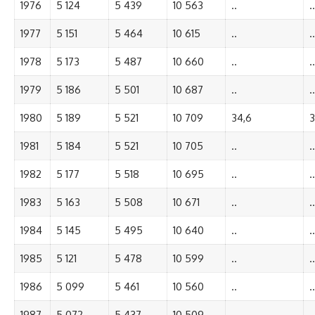
1976
5 124
5 439
10 563
..
..
1977
5 151
5 464
10 615
..
..
1978
5 173
5 487
10 660
..
..
1979
5 186
5 501
10 687
..
..
1980
5 189
5 521
10 709
34,6
3
1981
5 184
5 521
10 705
..
..
1982
5 177
5 518
10 695
..
..
1983
5 163
5 508
10 671
..
..
1984
5 145
5 495
10 640
..
..
1985
5 121
5 478
10 599
..
..
1986
5 099
5 461
10 560
..
..
1987
5 072
5 437
10 509
..
..