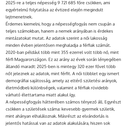
2025-re a teljes népesség 9 721 685 főre csökken, ami
egyértelmű folytatása az évtized elején megindult
lejtmenetnek.
Érdemes kiemelni, hogy a népességfogyás nem csupán a
teljes számokban, hanem a nemek arányában is érdekes
mintázatokat mutat. Az adatok szerint a női lakosság
minden évben jelentősen meghaladja a férfiak számát.
2020-ban például több mint 355 ezerrel volt több nő, mint
férfi Magyarországon. Ez az arány az évek során lényegében
állandó maradt: 2025-ben is mintegy 320 ezer fővel több
nőt jeleznek az adatok, mint férfit. A női többlet egy ismert
demográfiai sajátosság, amely az eltérő születési arányok,
életmódbeli különbségek, valamint a férfiak rövidebb
várható élettartama miatt alakul így.
A népességfogyás hátterében számos tényező áll. Egyrészt
csökken a születések száma: kevesebb gyermek születik,
mint ahányan elhaláloznak. Másrészt az elvándorlás is
jelentős hatással van az adatok alakulására, hiszen sok