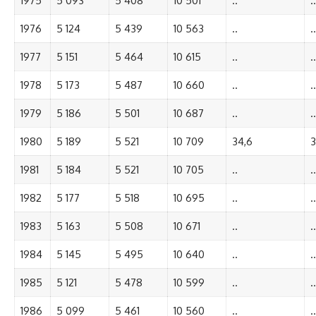
1975
5 093
5 408
10 501
..
..
1976
5 124
5 439
10 563
..
..
1977
5 151
5 464
10 615
..
..
1978
5 173
5 487
10 660
..
..
1979
5 186
5 501
10 687
..
..
1980
5 189
5 521
10 709
34,6
3
1981
5 184
5 521
10 705
..
..
1982
5 177
5 518
10 695
..
..
1983
5 163
5 508
10 671
..
..
1984
5 145
5 495
10 640
..
..
1985
5 121
5 478
10 599
..
..
1986
5 099
5 461
10 560
..
..