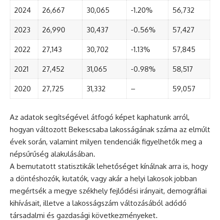
2024
26,667
30,065
-1.20%
56,732
2023
26,990
30,437
-0.56%
57,427
2022
27,143
30,702
-1.13%
57,845
2021
27,452
31,065
-0.98%
58,517
2020
27,725
31,332
–
59,057
Az adatok segítségével átfogó képet kaphatunk arról,
hogyan változott Bekescsaba lakosságának száma az elmúlt
évek során, valamint milyen tendenciák figyelhetők meg a
népsűrűség alakulásában.
A bemutatott statisztikák lehetőséget kínálnak arra is, hogy
a döntéshozók, kutatók, vagy akár a helyi lakosok jobban
megértsék a megye székhely fejlődési irányait, demográfiai
kihívásait, illetve a lakosságszám változásából adódó
társadalmi és gazdasági következményeket.