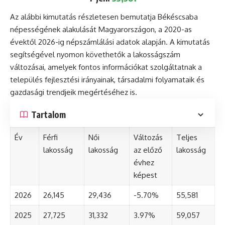
Az alábbi kimutatás részletesen bemutatja Békéscsaba
népességének alakulását Magyarországon, a 2020-as
évektől 2026-ig népszámlálási adatok alapján. A kimutatás
segítségével nyomon követhetők a lakosságszám
változásai, amelyek fontos információkat szolgáltatnak a
település fejlesztési irányainak, társadalmi folyamataik és
gazdasági trendjeik megértéséhez is.
Tartalom
Év
Férfi
Női
Változás
Teljes
lakosság
lakosság
az előző
lakosság
évhez
képest
2026
26,145
29,436
-5.70%
55,581
2025
27,725
31,332
3.97%
59,057