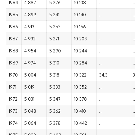
1964
4 882
5 226
10 108
..
..
1965
4 899
5 241
10 140
..
..
1966
4 913
5 253
10 166
..
..
1967
4 932
5 271
10 203
..
..
1968
4 954
5 290
10 244
..
..
1969
4 974
5 310
10 284
..
..
1970
5 004
5 318
10 322
34,3
3
1971
5 019
5 333
10 352
..
..
1972
5 031
5 347
10 378
..
..
1973
5 048
5 362
10 410
..
..
1974
5 064
5 378
10 442
..
..