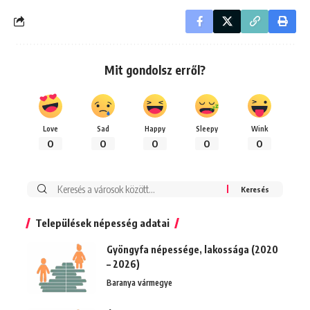
Mit gondolsz erről?
Love
Sad
Happy
Sleepy
Wink
0
0
0
0
0
Keresés:
Települések népesség adatai
Gyöngyfa népessége, lakossága (2020
– 2026)
Baranya vármegye