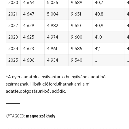
2020
4 664
5 026
9 689
40,7
4
2021
4 647
5 004
9 651
40,8
4
2022
4 629
4 982
9 610
40,9
4
2023
4 625
4 974
9 600
41,0
4
2024
4 623
4 961
9 585
41,1
4
2025
4 606
4 934
9 540
..
..
*A nyers adatok a nyilvantarto.hu nyilvános adatiból
származnak. Hibák előfordulhatnak ami a mi
adatfeldolgozásunkból adódik.
TAGGED:
megye székhely