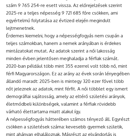
szám 9 765 254-re esett vissza. Az előrejelzések szerint
2025-re a teljes népesség 9 721 685 főre csökken, ami
egyértelmű folytatása az évtized elején megindult
lejtmenetnek.
Érdemes kiemelni, hogy a népességfogyás nem csupán a
teljes számokban, hanem a nemek arányában is érdekes
mintázatokat mutat. Az adatok szerint a női lakosság
minden évben jelentősen meghaladja a férfiak számát.
2020-ban például több mint 355 ezerrel volt több nő, mint
férfi Magyarországon. Ez az arány az évek során lényegében
állandó maradt: 2025-ben is mintegy 320 ezer fővel több
nőt jeleznek az adatok, mint férfit. A női többlet egy ismert
demográfiai sajátosság, amely az eltérő születési arányok,
életmódbeli különbségek, valamint a férfiak rövidebb
várható élettartama miatt alakul így.
A népességfogyás hátterében számos tényező áll. Egyrészt
csökken a születések száma: kevesebb gyermek születik,
mint ahányan elhaláloznak. Másrészt az elvándorlás is