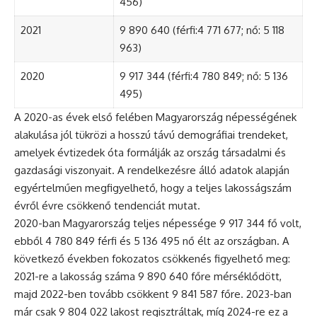
456)
2021
9 890 640 (férfi:4 771 677; nő: 5 118
963)
2020
9 917 344 (férfi:4 780 849; nő: 5 136
495)
A 2020-as évek első felében Magyarország népességének
alakulása jól tükrözi a hosszú távú demográfiai trendeket,
amelyek évtizedek óta formálják az ország társadalmi és
gazdasági viszonyait. A rendelkezésre álló adatok alapján
egyértelműen megfigyelhető, hogy a teljes lakosságszám
évről évre csökkenő tendenciát mutat.
2020-ban Magyarország teljes népessége 9 917 344 fő volt,
ebből 4 780 849 férfi és 5 136 495 nő élt az országban. A
következő években fokozatos csökkenés figyelhető meg:
2021-re a lakosság száma 9 890 640 főre mérséklődött,
majd 2022-ben tovább csökkent 9 841 587 főre. 2023-ban
már csak 9 804 022 lakost regisztráltak, míg 2024-re ez a