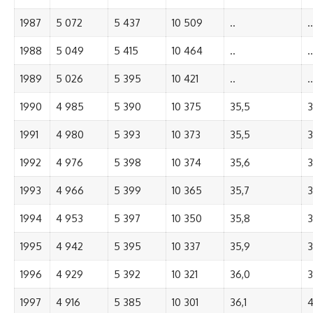
1987
5 072
5 437
10 509
..
..
1988
5 049
5 415
10 464
..
..
1989
5 026
5 395
10 421
..
..
1990
4 985
5 390
10 375
35,5
3
1991
4 980
5 393
10 373
35,5
3
1992
4 976
5 398
10 374
35,6
3
1993
4 966
5 399
10 365
35,7
3
1994
4 953
5 397
10 350
35,8
3
1995
4 942
5 395
10 337
35,9
3
1996
4 929
5 392
10 321
36,0
3
1997
4 916
5 385
10 301
36,1
4