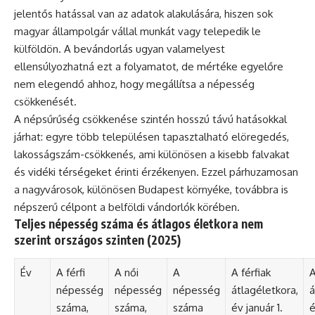
jelentős hatással van az adatok alakulására, hiszen sok
magyar állampolgár vállal munkát vagy telepedik le
külföldön. A bevándorlás ugyan valamelyest
ellensúlyozhatná ezt a folyamatot, de mértéke egyelőre
nem elegendő ahhoz, hogy megállítsa a népesség
csökkenését.
A népsűrűség csökkenése szintén hosszú távú hatásokkal
járhat: egyre több településen tapasztalható elöregedés,
lakosságszám-csökkenés, ami különösen a kisebb falvakat
és vidéki térségeket érinti érzékenyen. Ezzel párhuzamosan
a nagyvárosok, különösen Budapest környéke, továbbra is
népszerű célpont a belföldi vándorlók körében.
Teljes népesség száma és átlagos életkora nem
szerint országos szinten (2025)
Év
A férfi
A női
A
A férfiak
A
népesség
népesség
népesség
átlagéletkora,
á
száma,
száma,
száma
év január 1.
é