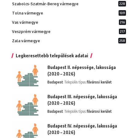
Szabolcs-Szatmár-Bereg vármegye
228
Tolna vármegye
109
Vas vármegye
216
Veszprém vármegye
217
Zala vármegye
258
Legkeresettebb települések adatai
Budapest II. népessége, lakossága
(2020 – 2026)
Budapest
Település típus:
fővárosi kerület
Budapest III. népessége, lakossága
(2020 – 2026)
Budapest
Település típus:
fővárosi kerület
Budapest IV. népessége, lakossága
(2020 – 2026)