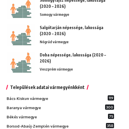
Somogyfajsz népessége, lakossága
(2020 – 2026)
Somogy vármegye
Salgótarján népessége, lakossága
(2020 – 2026)
Nógrád vármegye
Doba népessége, lakossága (2020 –
2026)
Veszprém vármegye
Települések adatai vármegyénkként
119
Bács-Kiskun vármegye
300
Baranya vármegye
75
Békés vármegye
358
Borsod-Abaúj-Zemplén vármegye