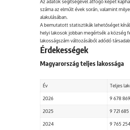
Az adatok segítségével átfogó képet kapha
száma az elmúlt évek során, valamint mily
alakulásában.
A bemutatott statisztikák lehetőséget kínál
helyi lakosok jobban megértsék a község fejl
lakosságszám változásából adódó társada
Érdekességek
Magyarország teljes lakossága
Év
Teljes la
2026
9 678 869 
2025
9 721 685 
2024
9 765 254 