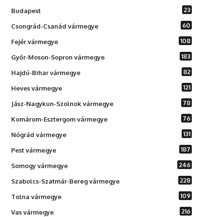
23
Budapest
60
Csongrád-Csanád vármegye
108
Fejér vármegye
183
Győr-Moson-Sopron vármegye
82
Hajdú-Bihar vármegye
121
Heves vármegye
78
Jász-Nagykun-Szolnok vármegye
76
Komárom-Esztergom vármegye
131
Nógrád vármegye
187
Pest vármegye
246
Somogy vármegye
228
Szabolcs-Szatmár-Bereg vármegye
109
Tolna vármegye
216
Vas vármegye