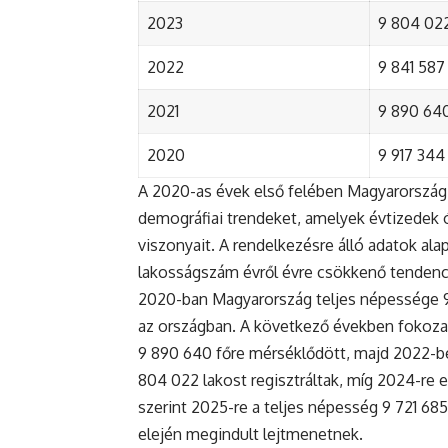
2023
9 804 022
2022
9 841 587 
2021
9 890 640 
2020
9 917 344 
A 2020-as évek első felében Magyarország 
demográfiai trendeket, amelyek évtizedek ó
viszonyait. A rendelkezésre álló adatok al
lakosságszám évről évre csökkenő tendenc
2020-ban Magyarország teljes népessége 9 9
az országban. A következő években fokoza
9 890 640 főre mérséklődött, majd 2022-be
804 022 lakost regisztráltak, míg 2024-re e
szerint 2025-re a teljes népesség 9 721 68
elején megindult lejtmenetnek.