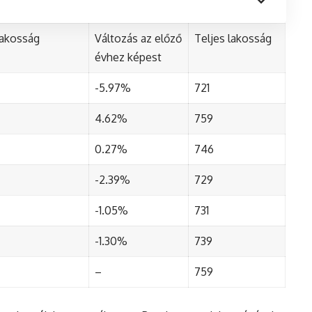
lakosság
Változás az előző
Teljes lakosság
évhez képest
-5.97%
721
4.62%
759
0.27%
746
-2.39%
729
-1.05%
731
-1.30%
739
–
759