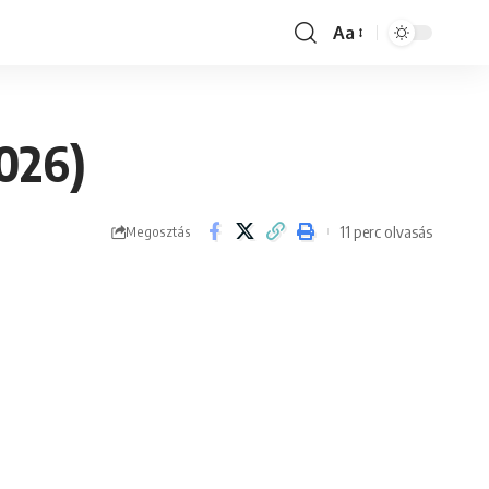
Aa
Font
Resizer
2026)
11 perc olvasás
Megosztás