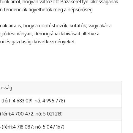
tunk arról, hogyan változott Bazakerettye lakosságának
en tendenciák figyelhetők meg a népsűrűség
nak arra is, hogy a döntéshozók, kutatók, vagy akár a
ődési irányait, demográfiai kihívásait, illetve a
lmi és gazdasági következményeket.
kosság
(férfi:4 683 091; nő: 4 995 778)
(férfi:4 700 472; nő: 5 021 213)
(férfi:4 718 087; nő: 5 047 167)