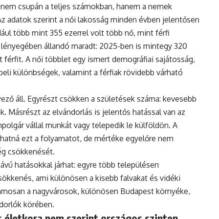
 nem csupán a teljes számokban, hanem a nemek
Az adatok szerint a női lakosság minden évben jelentősen
ul több mint 355 ezerrel volt több nő, mint férfi
 lényegében állandó maradt: 2025-ben is mintegy 320
 férfit. A női többlet egy ismert demográfiai sajátosság,
eli különbségek, valamint a férfiak rövidebb várható
ző áll. Egyrészt csökken a születések száma: kevesebb
. Másrészt az elvándorlás is jelentős hatással van az
polgár vállal munkát vagy telepedik le külföldön. A
hatná ezt a folyamatot, de mértéke egyelőre nem
ég csökkenését.
vú hatásokkal járhat: egyre több településen
ökkenés, ami különösen a kisebb falvakat és vidéki
uzamosan a nagyvárosok, különösen Budapest környéke,
ndorlók körében.
 életkora nem szerint országos szinten