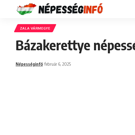
ZALA VÁRMEGYE
Bázakerettye népessé
Népességinfó
február 6, 2025