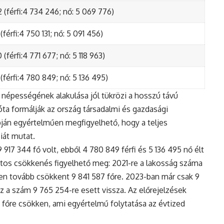
 (férfi:4 734 246; nő: 5 069 776)
(férfi:4 750 131; nő: 5 091 456)
(férfi:4 771 677; nő: 5 118 963)
(férfi:4 780 849; nő: 5 136 495)
népességének alakulása jól tükrözi a hosszú távú
ta formálják az ország társadalmi és gazdasági
apján egyértelműen megfigyelhető, hogy a teljes
iát mutat.
17 344 fő volt, ebből 4 780 849 férfi és 5 136 495 nő élt
tos csökkenés figyelhető meg: 2021-re a lakosság száma
n tovább csökkent 9 841 587 főre. 2023-ban már csak 9
z a szám 9 765 254-re esett vissza. Az előrejelzések
5 főre csökken, ami egyértelmű folytatása az évtized