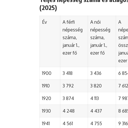
(2025)
Év
A férfi
A női
A
népesség
népesség
nép
száma,
száma,
szá
január 1.,
január 1.,
össz
ezer fő
ezer fő
januá
ezer
1900
3 418
3 436
6 85
1910
3 792
3 820
7 61
1920
3 874
4 113
7 98
1930
4 248
4 437
8 68
1941
4 561
4 755
9 316