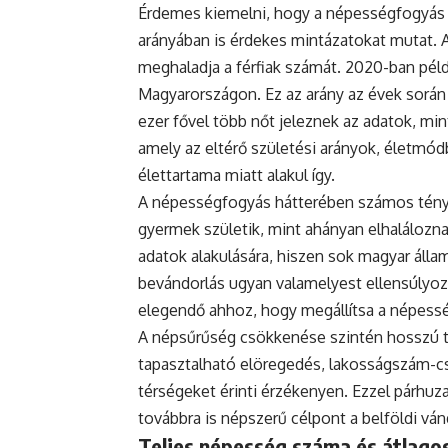
Érdemes kiemelni, hogy a népességfogyás
arányában is érdekes mintázatokat mutat. 
meghaladja a férfiak számát. 2020-ban példá
Magyarországon. Ez az arány az évek során
ezer fővel több nőt jeleznek az adatok, mint
amely az eltérő születési arányok, életmódb
élettartama miatt alakul így.
A népességfogyás hátterében számos ténye
gyermek születik, mint ahányan elhaláloznak
adatok alakulására, hiszen sok magyar állam
bevándorlás ugyan valamelyest ellensúlyoz
elegendő ahhoz, hogy megállítsa a népess
A népsűrűség csökkenése szintén hosszú tá
tapasztalható elöregedés, lakosságszám-cs
térségeket érinti érzékenyen. Ezzel párh
továbbra is népszerű célpont a belföldi vá
Teljes népesség száma és átlagos